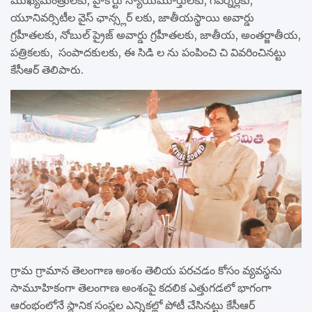
యూనివర్సిటీల వైస్ ఛాన్స్లర్ లకు, జాతీయస్థాయి అవార్డు
గ్రహీతలకు, నోబుల్ ప్రైజ్ అవార్డు గ్రహీతలకు, జాతీయ, అంతర్జాతీయ,
పత్రికలకు, సంపాదకులకు, ఈ సిడి ల ను పంపించి చి వివరించినట్టు
కేసీఆర్ తెలిపారు.
గ్రామ గ్రామాన తెలంగాణ అంశం తెలియ పరచడం కోసం వ్యవస్థను
సామూహికంగా తెలంగాణ అంశంపై కదలిక ఎత్తుగడలో భాగంగా
ఆరంభంలోనే స్థానిక సంస్థల ఎన్నికల్లో పోటీ చేసినట్టు కేసీఆర్