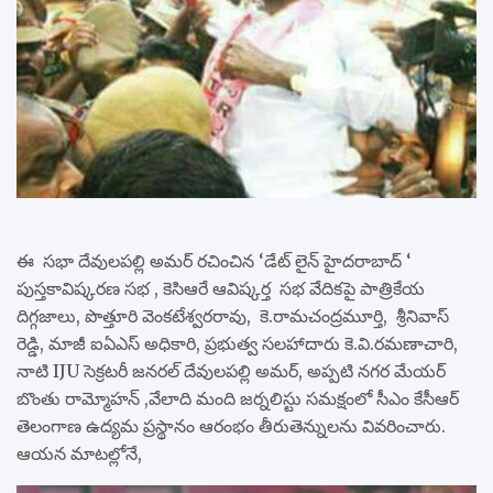
ఈ సభా దేవులపల్లి అమర్ రచించిన ‘డేట్ లైన్ హైదరాబాద్ ‘
పుస్తకావిష్కరణ సభ , కెసిఆరే ఆవిష్కర్త సభ వేదికపై పాత్రికేయ
దిగ్గజాలు, పొత్తూరి వెంకటేశ్వరరావు, కె.రామచంద్రమూర్తి, శ్రీనివాస్
రెడ్డి, మాజీ ఐఏఎస్ అధికారి, ప్రభుత్వ సలహాదారు కె.వి.రమణాచారి,
నాటి IJU సెక్రటరీ జనరల్ దేవులపల్లి అమర్, అప్పటి నగర మేయర్
బొంతు రామ్మోహన్ ,వేలాది మంది జర్నలిస్టు సమక్షంలో సీఎం కేసీఆర్
తెలంగాణ ఉద్యమ ప్రస్థానం ఆరంభం తీరుతెన్నులను వివరించారు.
ఆయన మాటల్లోనే,