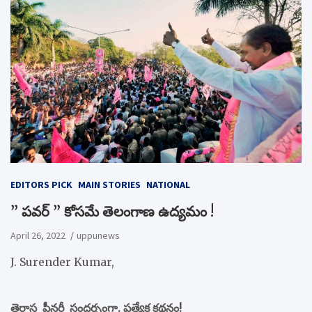
EDITORS PICK
MAIN STORIES
NATIONAL
” పవర్ ” కోసమే తెలంగాణ ఉద్యమం !
April 26, 2022
uppunews
J. Surender Kumar,
తెరాస ప్లీనరీ సందర్భంగా. ప్రత్యేక కథనం!