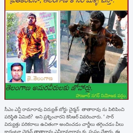
సీఎం ఎన్టీ రామారావు విద్యుత్ బోర్డు చైర్మన్ తాతారావు ను పిలిపించి
పరిస్థితి ఏమిటి? అని ప్రశ్నించారని కెసిఆర్ వివరించారు. ‘ సార్
విద్యుత్తు పరికరాలు ఉచితంగా అందించడం చార్జీలు తగ్గించడం వీలు
కాదంటూ చైర్మన్ తాతారావు ఎన్టీరామారావు కు స్పష్టం చేశారు. ఈ