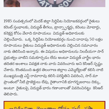
1985 సంవత్సరంలో మెదక్ జిల్లా సిద్దిపేట నియోజకవర్గంలో రైతులు
కరెంట్ స్తంభాలకు, విద్యుత్ తీగలు, ట్రాన్స్ఫార్మర్లు, కరెంటు మోటార్లు,
కనెక్షన్ల కోసం వేలాది రూపాయలు విద్యుత్ అధికారులకు
చెల్లించేవారు. ఒక్క సిద్దిపేట నియోజకవర్గం నుంచి దాదాపు 50 లక్షల
రూపాయలు రైతులు విద్యుత్ అధికారులకు చెల్లించిన సమాచారం
నాకు తెలిసింది అన్నారు. ఈ విషయం అధికారులను నిలదీయగా సార్
ప్రభుత్వం వాటిని సమకూర్చడం లేదు అంటూ విద్యుత్ చార్జీల భారం
తదితర అంశాలు వివక్షత నాకు వారు వివరించారు అని కెసిఆర్ స్పష్టం
చేశారు. కొంతమంది ఉత్తర తెలంగాణ జిల్లాల ఎమ్మెల్యేలతో కలిసి నాటి
ముఖ్యమంత్రి ఎన్టీ రామారావు కలిసి పరిస్థితిని వివరించి, సార్ మా
ప్రాంతంలో నీటి ప్రాజెక్టులు లేవు, రైతాంగానికి భూగర్భజలాలు దిక్కు,
అంటూ రైతులపై, విద్యుత్ భారం గణాంకాలతో వివరించినట్టు కెసిఆర్
తెలిపారు.