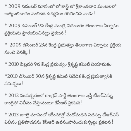
* 2009 నవంబర్ మాసంలో లో కాస్ట్ లో శ్రీకాంతచారి మంటలలో
ఆత్మబలిదానం మలిదశ ఉద్యమం రగిలించిన వాడు!
* 2009 డిసెంబర్ 9న కేంద్ర మంత్రి చిదంబరం తెలంగాణ ఏర్పాటు
ప్రక్రియను ప్రారంభించినట్టు ప్రకటన !
* 2009 డిసెంబర్ 23న కేంద్ర ప్రభుత్వం తెలంగాణ ఏర్పాటు ప్రక్రియ
నుంచి వెనక్కి !
* 2010 ఫిబ్రవరి 9న కేంద్ర ప్రభుత్వం శ్రీకృష్ణ కమిటీ నియామకం!
*2010 డిసెంబర్ 30న శ్రీకృష్ణ కమిటీ నివేదిక కేంద్ర ప్రభుత్వానికి
సమర్పణ !
* 2012 సంవత్సరంలో కాంగ్రెస్ పార్టీ తెలంగాణ ఇస్తే టీఆర్ఎస్ను
కాంగ్రెస్లో విలీనం చేస్తానంటూ కేసీఆర్ ప్రకటన !
* 2013 జూలై మాసంలో కరీంనగర్లో మేధోమథన సదస్సు టీఆర్ఎస్
విలీనం ప్రతిపాదనను కేసీఆర్ ఉపసంహరించుకున్నట్లు ప్రకటన !