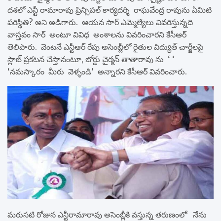
దశలో ఎన్టీ రామారావు ప్రిన్సిపల్ కార్యదర్శి రాఘవేంద్ర రావును ఏమిటి
పరిస్థితి? అని అడిగారు. ఆయన సార్ ఎమ్మెల్యేలు వివరిస్తున్నది
వాస్తవం సార్ అంటూ వివిధ అంశాలను వివరించారని కేసీఆర్
తెలిపారు. వెంటనే ఎన్టీఆర్ రేపు అసెంబ్లీలో రైతుల విద్యుత్ చార్జీలపై
స్లాబ్ ప్రకటన చేస్తానంటూ, బోర్డు చైర్మన్ తాతారావు ను ‘ ‘
‘నమస్కారం మీరు వెళ్ళండి’ అన్నారని కేసీఆర్ వివరించారు.
మరుసటి రోజున ఎన్టీరామారావు అసెంబ్లీకి వస్తున్న తరుణంలో నేను