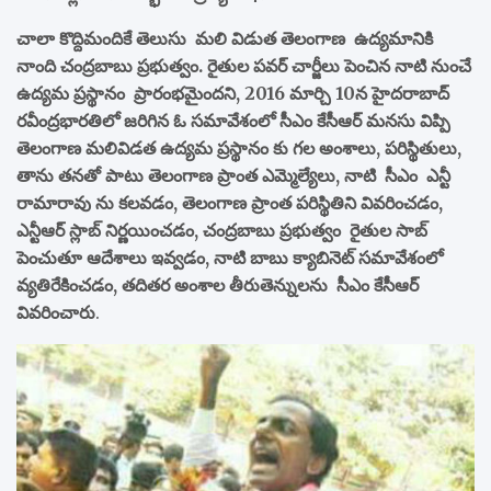
చాలా కొద్దిమందికే తెలుసు మలి విడుత తెలంగాణ ఉద్యమానికి
నాంది చంద్రబాబు ప్రభుత్వం. రైతుల పవర్ చార్జీలు పెంచిన నాటి నుంచే
ఉద్యమ ప్రస్థానం ప్రారంభమైందని, 2016 మార్చి 10న హైదరాబాద్
రవీంద్రభారతిలో జరిగిన ఓ సమావేశంలో సీఎం కేసీఆర్ మనసు విప్పి
తెలంగాణ మలివిడత ఉద్యమ ప్రస్థానం కు గల అంశాలు, పరిస్థితులు,
తాను తనతో పాటు తెలంగాణ ప్రాంత ఎమ్మెల్యేలు, నాటి సీఎం ఎన్టీ
రామారావు ను కలవడం, తెలంగాణ ప్రాంత పరిస్థితిని వివరించడం,
ఎన్టీఆర్ స్లాబ్ నిర్ణయించడం, చంద్రబాబు ప్రభుత్వం రైతుల సాబ్
పెంచుతూ ఆదేశాలు ఇవ్వడం, నాటి బాబు క్యాబినెట్ సమావేశంలో
వ్యతిరేకించడం, తదితర అంశాల తీరుతెన్నులను సీఎం కేసీఆర్
వివరించారు
.