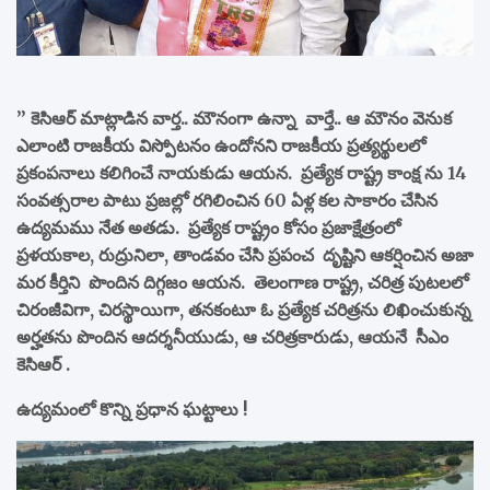
” కెసిఆర్ మాట్లాడిన వార్త.. మౌనంగా ఉన్నా వార్తే.. ఆ మౌనం వెనుక
ఎలాంటి రాజకీయ విస్పోటనం ఉందోనని రాజకీయ ప్రత్యర్థులలో
ప్రకంపనాలు కలిగించే నాయకుడు ఆయన. ప్రత్యేక రాష్ట్ర కాంక్ష ను 14
సంవత్సరాల పాటు ప్రజల్లో రగిలించిన 60 ఏళ్ల కల సాకారం చేసిన
ఉద్యమము నేత అతడు. ప్రత్యేక రాష్ట్రం కోసం ప్రజాక్షేత్రంలో
ప్రళయకాల, రుద్రునిలా, తాండవం చేసి ప్రపంచ దృష్టిని ఆకర్షించిన అజా
మర కీర్తిని పొందిన దిగ్గజం ఆయన. తెలంగాణ రాష్ట్ర, చరిత్ర పుటలలో
చిరంజీవిగా, చిరస్థాయిగా, తనకంటూ ఓ ప్రత్యేక చరిత్రను లిఖించుకున్న
అర్హతను పొందిన ఆదర్శనీయుడు, ఆ చరిత్రకారుడు, ఆయనే సీఎం
కెసిఆర్ .
ఉద్యమంలో కొన్ని ప్రధాన ఘట్టాలు !