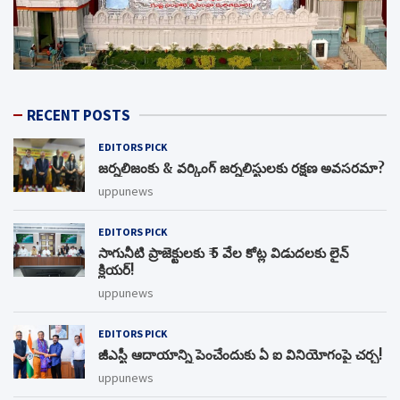
RECENT POSTS
EDITORS PICK
జర్నలిజంకు & వర్కింగ్ జర్నలిస్టులకు రక్షణ అవసరమా?
uppunews
EDITORS PICK
సాగునీటి ప్రాజెక్టులకు ₹ 5 వేల కోట్ల విడుదలకు లైన్
క్లియర్!
uppunews
EDITORS PICK
జీఎస్టీ ఆదాయాన్ని పెంచేందుకు ఏ ఐ వినియోగంపై చర్చ!
uppunews