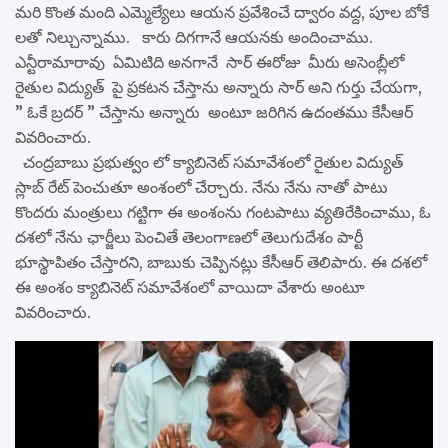
మరి కొంత మంది ఎమ్మెల్యేలు ఆయన ప్రవేశించే ద్వారం వద్ద, పూల బోకే
లతో నిల్చున్నాము. కారు దిగగానే ఆయనకు అందించాము.
ఎన్టీరామారావు ఏమిటిది అనగానే సార్ ఈరోజు మీరు అసెంబ్లీలో
రైతుల విద్యుత్ పై ప్రకటన చేస్తాను అన్నారు సార్ అని గుర్తు చేయగా,
” ఓకే బ్రదర్ ” చేస్తాను అన్నారు అంటూ జరిగిన ఉదంతము కేసీఆర్
వివరించారు.
చంద్రబాబు ప్రభుత్వం లో క్యాబినెట్ సమావేశంలో రైతుల విద్యుత్
స్లాబ్ రేట్ పెంచుతూ అంశంలో చేర్చారు. నేను నేను నాతో పాటు
కొందరు మంత్రులు గట్టిగా ఈ అంశంను గంటపాటు వ్యతిరేకించాము, ఓ
దశలో నేను ఛార్జీలు పెంచితే తెలంగాణలో తెలుగుదేశం పార్టీ
భూస్థాపితం చేస్తారని, బాబుకు చెప్పినట్లు కేసీఆర్ తెలిపారు. ఈ దశలో
ఈ అంశం క్యాబినెట్ సమావేశంలో వాయిదా వేశారు అంటూ
వివరించారు.