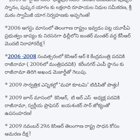
స్నానం, పుష్కర యాగం కు లక్షలాది రూపాయల నిధుల సమీకరణ, శ్రీ
మఠం స్వామీజీ యాగ నిర్వహణకు అప్పగింత!
*2006 ఆగస్టు మాసంలో తెలంగాణ రాష్ట్రం ఇవ్వడం పట్ల యూపీఏ
ప్రభుత్వం జాప్యం కు నిరసనగా ఢిల్లీలోని జంతర్ మంతర్ వద్ద కేసీఆర్
మొదటి నిరాహారదీక్ష !
*
2006 -2008
సంవత్సరంలో కెసిఆర్ ఆర్ కె కేంద్రమంత్రి పదవికి
రాజీనామా ( 2006లో మంత్రిపదవికి) కరీంనగర్ ఎంపీ స్థానం కు
రాజీనామా తిరిగి అఖండ మెజార్టీతో గెలుపు.
* 2009 సార్వత్రిక ఎన్నికల్లో ‘మహా కూటమి’ టిడిపితో పొత్తు!
* 2009 జూన్ మాసంలో కెసిఆర్, టి ఆర్ ఎస్ అధ్యక్ష పదవికి
రాజీనామా, స్వర్గీయ ప్రొఫెసర్ జయశంకర్ సార్ జోక్యంతో
ఉపసంహరణ!
* 2009 నవంబర్ 29న కెసిఆర్ తెలంగాణ రాష్ట్ర సాధన కోసం
ఆమరణ దీక్ష !