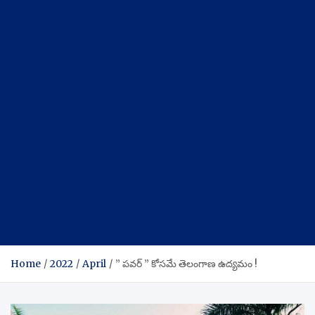
Home
2022
April
” పవర్ ” కోసమే తెలంగాణ ఉద్యమం !