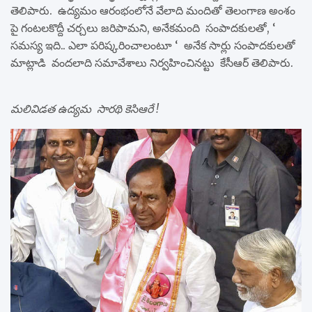
తెలిపారు. ఉద్యమం ఆరంభంలోనే వేలాది మందితో తెలంగాణ అంశం
పై గంటలకొద్దీ చర్చలు జరిపామని, అనేకమంది సంపాదకులతో, ‘
సమస్య ఇది.. ఎలా పరిష్కరించాలంటూ ‘ అనేక సార్లు సంపాదకులతో
మాట్లాడి వందలాది సమావేశాలు నిర్వహించినట్టు కేసీఆర్ తెలిపారు.
మలివిడత ఉద్యమ సారథి కెసిఆరే !