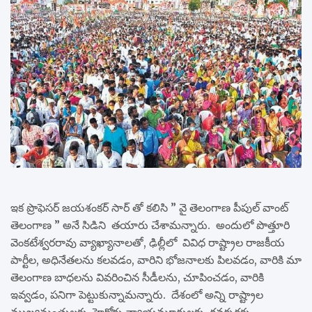
ఇక ప్రొఫెసర్ జయశంకర్ సార్ తో కలిసి ” వై తెలంగాణ పీపుల్ వాంట్
తెలంగాణ ” అనే సిడిని తయారు చేశామన్నారు. అందులో పొత్తూరి
వెంకటేశ్వరరావు వ్యాఖ్యానాలతో, ఢిల్లీలో వివిధ రాష్ట్రాల రాజకీయ
పార్టీల, అధినేతలను కలవడం, వారిని భోజనాలకు పిలవడం, వారికి మా
తెలంగాణ బాధలను వివరించిన సీడీలను, చూపించడం, వారికి
ఇవ్వడం, పనిగా పెట్టుకున్నామన్నారు. దేశంలో అన్ని రాష్ట్రాల
ముఖ్యమంత్రులకు, హైకోర్టు న్యాయమూర్తులకు, గవర్నర్లకు,