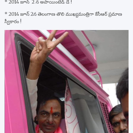
* 2014 జూన్ 2 న అపాయింటెడ్ డే !
* 2014 జూన్ 2న తెలంగాణ తొలి ముఖ్యమంత్రిగా కేసీఆర్ ప్రమాణ
స్వీకారం !