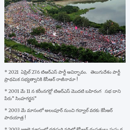
* 2021 ఏప్రిల్ 27న టిఆర్ఎస్ పార్టీ ఆవిర్భావం. తెలుగుదేశం పార్టీ
ప్రాథమిక సభ్యత్వానికి కేసీఆర్ రాజీనామా !
* 2001 మే 11 న కరీంనగర్లో టిఆర్ఎస్ మొదటి బహిరంగ సభ దాని
పేరు” సింహగర్జన”
* 2003 మే మాసంలో అలంపూర్ నుంచి గద్వాల్ వరకు కేసీఆర్
పాదయాత్ర !
* 2003 జూలై మాసంలో ధర్మపురి నదిలో కేసీఆర్ దంపతులు పుష్కర