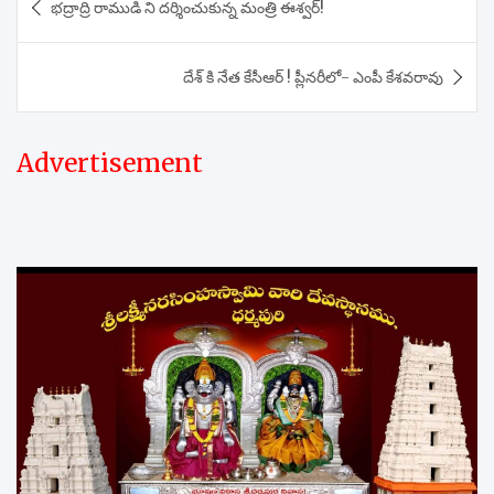
భద్రాద్రి రాముడి ని దర్శించుకున్న మంత్రి ఈశ్వర్!
navigation
దేశ్ కి నేత కేసీఆర్ ! ప్లీనరీలో- ఎంపీ కేశవరావు
Advertisement