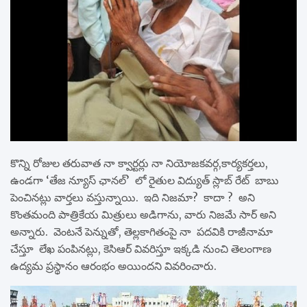
కొన్ని రోజుల తరువాత నా క్వార్టర్లు నా నియోజకవర్గ,కార్యకర్తలు,
ఉండగా ‘తేజ న్యూస్ ఛానల్’ లో రైతుల విద్యుత్ స్లాబ్ రేట్ బాబు
పెంచినట్లు వార్తలు వస్తున్నాయి. ఇది నిజమా? కాదా ? అని
కొంతమంది పాత్రికేయ మిత్రులు అడిగాను, వారు నిజమే సార్ అని
అన్నారు. వెంటనే పెన్నుతో, తెల్లకాగితంపై నా పదవికి రాజీనామా
చేస్తూ లేఖ పంపినట్లు, కెసిఆర్ వివరిస్తూ ఇక్కడి నుంచి తెలంగాణ
ఉద్యమ ప్రస్థానం ఆరంభం అయిందని వివరించారు.