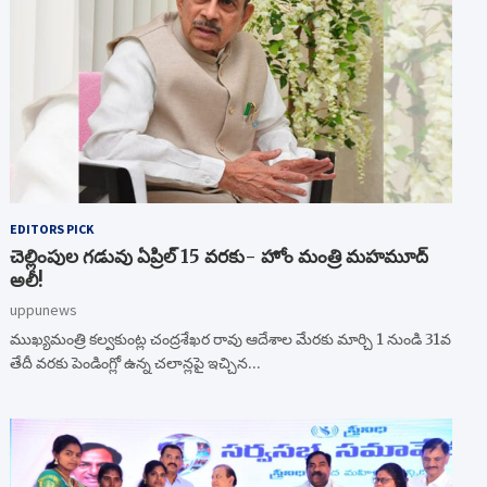
EDITORS PICK
చెల్లింపుల గడువు ఏప్రిల్ 15 వరకు- హోం మంత్రి మహమూద్
అలీ!
uppunews
ముఖ్యమంత్రి కల్వకుంట్ల చంద్రశేఖర రావు ఆదేశాల మేరకు మార్చి 1 నుండి 31వ
తేదీ వరకు పెండింగ్లో ఉన్న చలాన్లపై ఇచ్చిన…