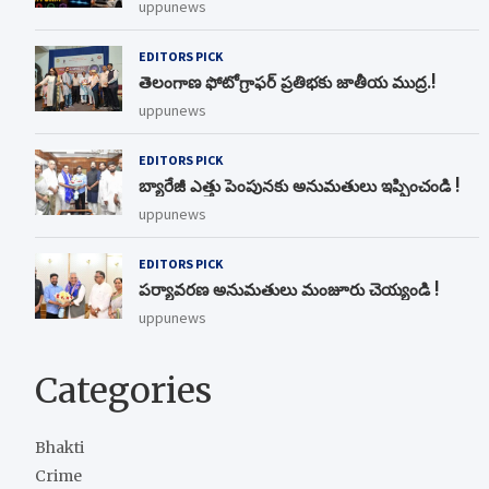
uppunews
EDITORS PICK
తెలంగాణ ఫోటోగ్రాఫర్ ప్రతిభకు జాతీయ ముద్ర.!
uppunews
EDITORS PICK
బ్యారేజీ ఎత్తు పెంపున‌కు అనుమ‌తులు ఇప్పించండి !
uppunews
EDITORS PICK
ప‌ర్యావ‌ర‌ణ అనుమ‌తులు మంజూరు చెయ్యండి !
uppunews
Categories
Bhakti
Crime