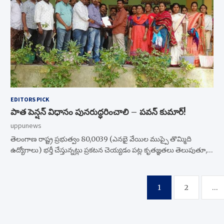
EDITORS PICK
పాత పెన్షన్ విధానం పునరుద్ధరించాలి – పవన్ కుమార్!
uppunews
తెలంగాణ రాష్ట్ర ప్రభుత్వం 80,0039 (ఎనభై వేయిల ముప్పై తొమ్మిది
ఉద్యోగాలు) భర్తీ చేస్తున్నట్లు ప్రకటన చెయ్యడం పట్ల కృతజ్ఞతలు తెలుపుతూ,…
Posts
1
2
…
navigation