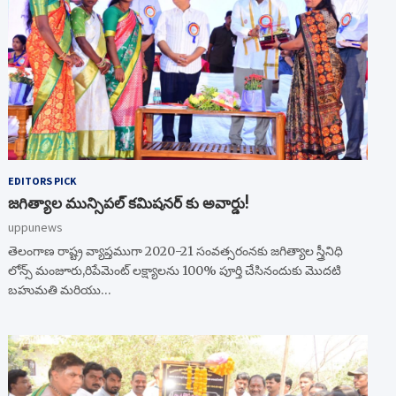
EDITORS PICK
జగిత్యాల మున్సిపల్ కమిషనర్ కు అవార్డు!
uppunews
తెలంగాణ రాష్ట్ర వ్యాప్తముగా 2020-21 సంవత్సరంనకు జగిత్యాల స్త్రీనిధి
లోన్స్ మంజూరు,రిపేమెంట్ లక్ష్యాలను 100% పూర్తి చేసినందుకు మొదటి
బహుమతి మరియు…