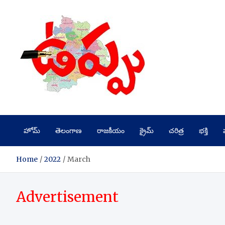
Skip
to
content
హోమ్
తెలంగాణ
రాజకీయం
క్రైమ్
చరిత్ర
భక్తి
Home
2022
March
Advertisement