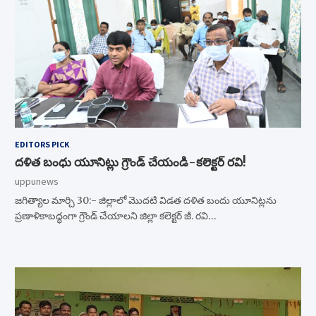
EDITORS PICK
దళిత బంధు యూనిట్లు గ్రౌండ్ చేయండి-కలెక్టర్ రవి!
uppunews
జగిత్యాల మార్చి 30:- జిల్లాలో మొదటి విడత దళిత బందు యూనిట్లను
ప్రణాళికాబద్ధంగా గ్రౌండ్ చేయాలని జిల్లా కలెక్టర్ జీ. రవి…