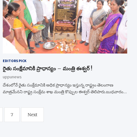
EDITORS PICK
రైతు సంక్షేమానికి ప్రాధాన్యం – మంత్రి ఈశ్వర్ !
uppunews
దేశంలోనే రైతు సంక్షేమానికి అధిక ప్రాధాన్యం ఇస్తున్న రాష్ట్రం తెలంగాణ
మాత్రమేనని రాష్ట్ర సంక్షేమ శాఖ మంత్రి కొప్పుల ఈశ్వర్ తెలిపారు.బుధవారం…
7
Next