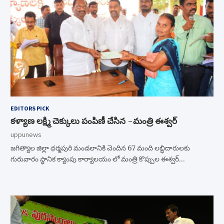
EDITORS PICK
కళ్యాణ లక్ష్మి చెక్కులు పంపిణీ చేసిన -మంత్రి ఈశ్వర్
uppunews
జగిత్యాల జిల్లా ధర్మపురి మండలానికి చెందిన 67 మంది లబ్ధిదారులకు
గురువారం స్థానిక క్యాంపు కార్యాలయం లో మంత్రి కొప్పుల ఈశ్వర్…