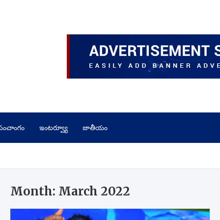
పంచాంగం
ఇంటర్వ్యూ
జాతీయం
Month:
March 2022