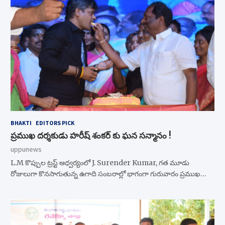
BHAKTI
EDITORS PICK
ప్రముఖ దర్శకుడు హరీష్ శంకర్ కు ఘన సన్మానం !
uppunews
L.M కొప్పుల ట్రస్ట్ ఆధ్వర్యంలో J. Surender Kumar, గత మూడు
రోజులుగా కొనసాగుతున్న ఉగాది సంబరాల్లో భాగంగా గురువారం ప్రముఖ…