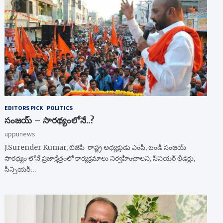
EDITORS PICK
POLITICS
సంజయ్ – సారథ్యంలోనే..?
uppunews
J.Surender Kumar, బిజెపి రాష్ట్ర అధ్యక్షుడు ఎంపీ, బండి సంజయ్
సారథ్యం లోనే ప్రజాక్షేత్రంలో కార్యక్రమాలు నిర్వహించాలని, సీనియర్ లీడర్లు,
సిన్సియర్…