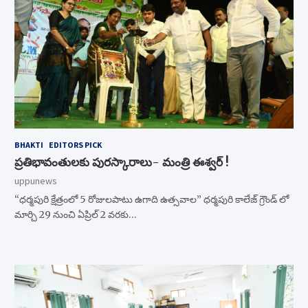
BHAKTI
EDITORS PICK
ప్రతిభావంతులకు పురస్కారాలు- మంత్రి ఈశ్వర్ !
uppunews
“ధర్మపురి క్షేత్రంలో 5 రోజులపాటు ఉగాది ఉత్సవాల” ధర్మపురి కాలేజ్ గ్రౌండ్ లో
మార్చి 29 నుంచి ఏప్రిల్ 2 వరకు…