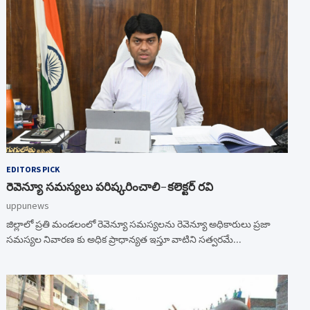
EDITORS PICK
రెవెన్యూ సమస్యలు పరిష్కరించాలి-కలెక్టర్ రవి
uppunews
జిల్లాలో ప్రతి మండలంలో రెవెన్యూ సమస్యలను రెవెన్యూ అధికారులు ప్రజా
సమస్యల నివారణ కు అధిక ప్రాధాన్యత ఇస్తూ వాటిని సత్వరమే…