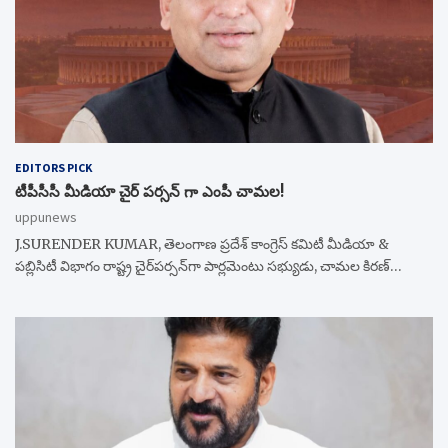
EDITORS PICK
టీపీసీసీ మీడియా చైర్ పర్సన్ గా ఎంపీ చామల!
uppunews
J.SURENDER KUMAR, తెలంగాణ ప్రదేశ్ కాంగ్రెస్ కమిటీ మీడియా &
పబ్లిసిటీ విభాగం రాష్ట్ర చైర్‌పర్సన్‌గా పార్లమెంటు సభ్యుడు, చామల కిరణ్…