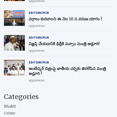
uppunews
EDITORS PICK
వర్షాలు కురవాలని ఈ నెల 10 న వరుణ యాగం !
uppunews
EDITORS PICK
విజ్ఞప్తి చేయడానికి ఢిల్లీకి వచ్చాం మంత్రి అడ్లూరి!
uppunews
EDITORS PICK
అంబేద్కర్ చిత్రంపై జాతీయ చర్చకు తెరలేపిన మంత్రి
అడ్లూరి !
uppunews
Categories
Bhakti
Crime