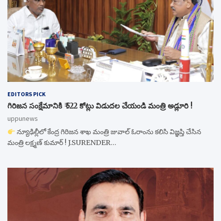
EDITORS PICK
గిరిజన సంక్షేమానికి ₹ 522 కోట్లు విడుదల చేయండి మంత్రి అడ్లూరి !
uppunews
న్యూఢిల్లీలో కేంద్ర గిరిజన శాఖ మంత్రి జువాల్ ఓరాంను కలిసి విజ్ఞప్తి చేసిన
మంత్రి లక్ష్మణ్ కుమార్ ! J.SURENDER…