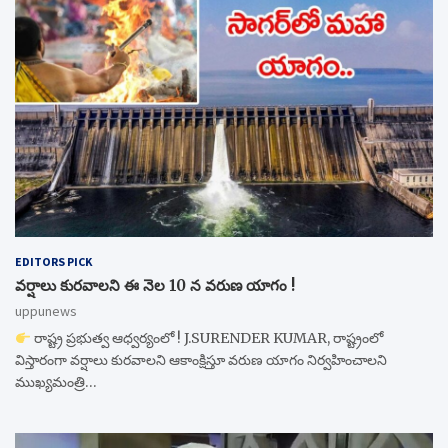
EDITORS PICK
వర్షాలు కురవాలని ఈ నెల 10 న వరుణ యాగం !
uppunews
రాష్ట్ర ప్రభుత్వ ఆధ్వర్యంలో ! J.SURENDER KUMAR, రాష్ట్రంలో
విస్తారంగా వర్షాలు కురవాలని ఆకాంక్షిస్తూ వరుణ యాగం నిర్వహించాలని
ముఖ్యమంత్రి…