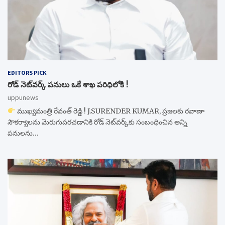
EDITORS PICK
రోడ్ నెట్‌వర్క్‌ పనులు ఒకే శాఖ పరిధిలోకి !
uppunews
ముఖ్యమంత్రి రేవంత్ రెడ్డి ! J.SURENDER KUMAR, ప్రజలకు రవాణా
సౌకర్యాలను మెరుగుపరచడానికి రోడ్ నెట్‌వర్క్‌కు సంబంధించిన అన్ని
పనులను…