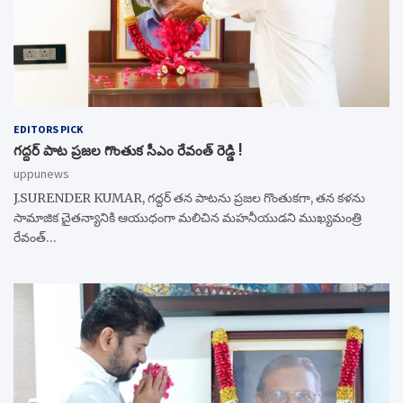
EDITORS PICK
గద్దర్ పాట ప్రజల గొంతుక సీఎం రేవంత్ రెడ్డి !
uppunews
J.SURENDER KUMAR, గద్దర్ తన పాటను ప్రజల గొంతుకగా, తన కళను
సామాజిక చైతన్యానికి ఆయుధంగా మలిచిన మహనీయుడని ముఖ్యమంత్రి
రేవంత్…