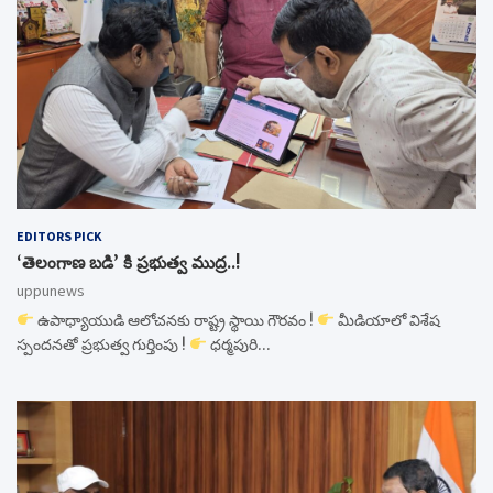
EDITORS PICK
‘తెలంగాణ బడి’ కి ప్రభుత్వ ముద్ర..!
uppunews
ఉపాధ్యాయుడి ఆలోచనకు రాష్ట్ర స్థాయి గౌరవం !
మీడియాలో విశేష
స్పందనతో ప్రభుత్వ గుర్తింపు !
ధర్మపురి…