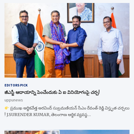
EDITORS PICK
జీఎస్టీ ఆదాయాన్ని పెంచేందుకు ఏ ఐ వినియోగంపై చర్చ!
uppunews
ప్రముఖ ఆర్థికవేత్త అరవింద్ సుబ్రమణియన్ సీఎం రేవంత్ రెడ్డి విస్తృత చర్చలు
! J.SURENDER KUMAR, తెలంగాణ ఆర్థిక వ్యవస్థ…