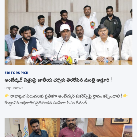
EDITORS PICK
అంబేద్కర్ చిత్రంపై జాతీయ చర్చకు తెరలేపిన మంత్రి అడ్లూరి !
uppunews
రాజ్యాంగ విలువలకు ప్రతీకగా అంబేద్కర్ కుకరెన్సీపై స్థానం కల్పించాలి !
కేంద్రానికి అధికారిక ప్రతిపాదన పంపేలా సీఎం రేవంత్…