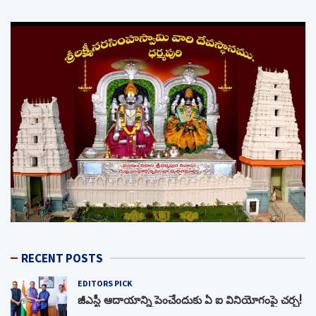
RECENT POSTS
EDITORS PICK
జీఎస్టీ ఆదాయాన్ని పెంచేందుకు ఏ ఐ వినియోగంపై చర్చ!