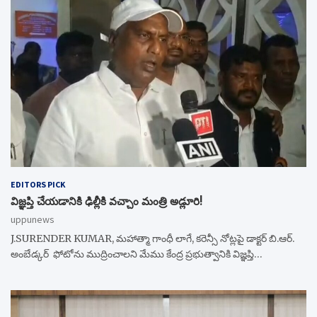
EDITORS PICK
విజ్ఞప్తి చేయడానికి ఢిల్లీకి వచ్చాం మంత్రి అడ్లూరి!
uppunews
J.SURENDER KUMAR, మహాత్మా గాంధీ లాగే, కరెన్సీ నోట్లపై డాక్టర్ బి.ఆర్.
అంబేడ్కర్ ఫోటోను ముద్రించాలని మేము కేంద్ర ప్రభుత్వానికి విజ్ఞప్తి…