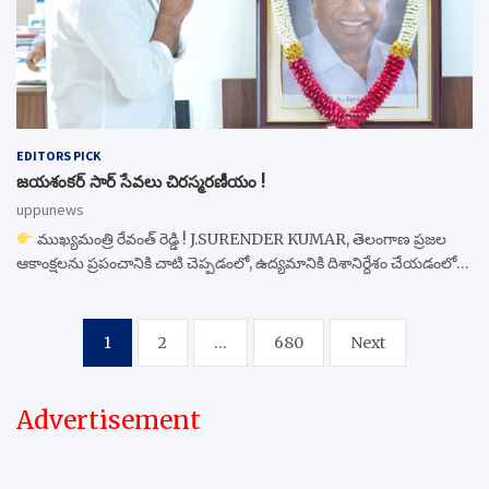
EDITORS PICK
జయశంకర్ సార్ సేవలు చిరస్మరణీయం !
uppunews
ముఖ్యమంత్రి రేవంత్ రెడ్డి ! J.SURENDER KUMAR, తెలంగాణ ప్రజల
ఆకాంక్షలను ప్రపంచానికి చాటి చెప్పడంలో, ఉద్యమానికి దిశానిర్దేశం చేయడంలో…
Posts
1
2
…
680
Next
navigation
Advertisement