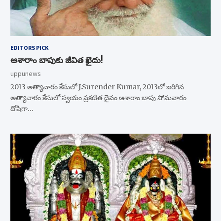
EDITORS PICK
ఆశారాం బాపుకు జీవిత ఖైదు!
uppunews
2013 అత్యాచారం కేసులో J.Surender Kumar, 2013లో జరిగిన
అత్యాచారం కేసులో స్వయం ప్రకటిత దైవం ఆశారాం బాపు సోమవారం
దోషిగా…