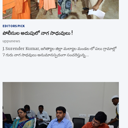
EDITORS PICK
పోలీసుల అదుపులో నాగ సాధువులు !
uppunews
J. Surender Kumar, జగిత్యాల జిల్లా మల్యాల మండల లో పలు గ్రామాల్లో
7 గురు నాగ సాధవులు అనుమానస్పదంగా సంచరిస్తున్న…