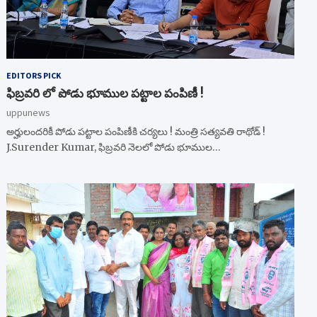
EDITORS PICK
ఫిబ్రవరి లో పోడు భూముల పట్టాల పంపిణీ !
uppunews
అర్హులందరికీ పోడు పట్టాల పంపిణీకి చర్యలు ! మంత్రి సత్యవతి రాథోడ్ !
J.Surender Kumar, ఫిబ్రవరి నెలలో పోడు భూముల…