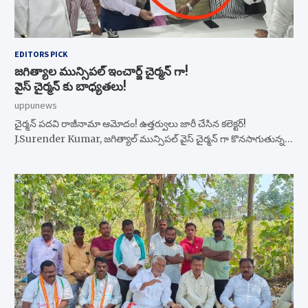
EDITORS PICK
జగిత్యాల మున్సిపల్ ఇంచార్జ్ చైర్మన్ గా!
వైస్ చైర్మన్ కు బాధ్యతలు!
uppunews
చైర్మన్ పదవి రాజీనామా ఆమోదం! ఉత్తర్వులు జారీ చేసిన కలెక్టర్!
J.Surender Kumar, జగిత్యాల్ మున్సిపల్ వైస్ చైర్మన్ గా కొనసాగుతున్న…