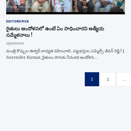
EDITORS PICK
రైతులు ఆందోళనలో ఉంటే ఏం సాధించారని ఆత్మీయ
సమ్మేళనాలు !
uppunews
మంత్రి కొప్పుల ఈశ్వర్ బాధ్యత వహించాలి.. పట్టభద్రుల ఎమ్మెల్సీ జీవన్ రెడ్డి.! J.
Surender Kumar, రైతులు సాగుకు నీరందక ఆందోళన…
Posts
1
2
…
navigation