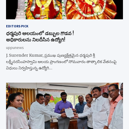
EDITORS PICK
ధర్మపురి ఆలయంలో డబ్బుల గొడవ !
అధికారులను నిలదీసిన ఉద్యోగి!
uppunews
J. Surender Kumar, ప్రముఖ పుణ్యక్షేత్రమైన ధర్మపురి శ్రీ
లక్ష్మీనరసింహస్వామి ఆలయ ప్రాంగణంలో సోమవారం తాత్కాలిక వేతనంపై
విధులు నిర్వహిస్తున్న ఉద్యోగి…