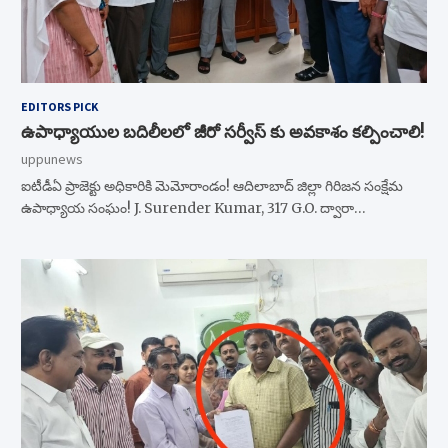
EDITORS PICK
ఉపాధ్యాయుల బదిలీలలో జీరో సర్వీస్ కు అవకాశం కల్పించాలి!
uppunews
ఐటీడీఏ ప్రాజెక్టు అధికారికి మెమోరాండం! ఆదిలాబాద్ జిల్లా గిరిజన సంక్షేమ
ఉపాధ్యాయ సంఘం! J. Surender Kumar, 317 G.O. ద్వారా…