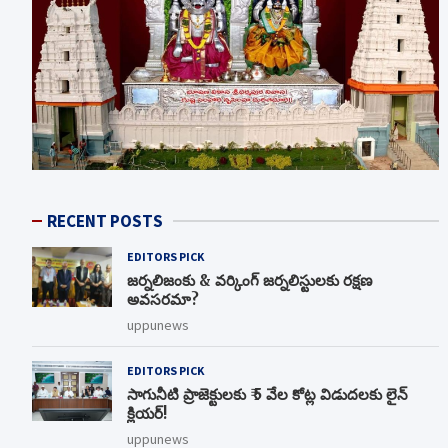
RECENT POSTS
EDITORS PICK
జర్నలిజంకు & వర్కింగ్ జర్నలిస్టులకు రక్షణ
అవసరమా?
uppunews
EDITORS PICK
సాగునీటి ప్రాజెక్టులకు ₹ 5 వేల కోట్ల విడుదలకు లైన్
క్లియర్!
uppunews