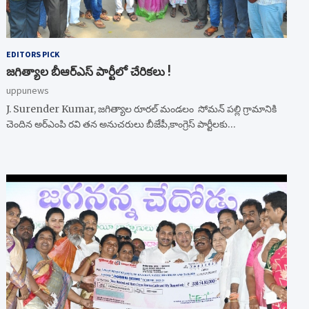
EDITORS PICK
జగిత్యాల బీఆర్ఎస్ పార్టీలో చేరికలు !
uppunews
J. Surender Kumar, జగిత్యాల రూరల్ మండలం సోమన్ పల్లి గ్రామానికి
చెందిన అర్ఎంపి రవి తన అనుచరులు బీజేపీ,కాంగ్రెస్ పార్టీలకు…