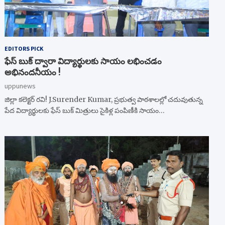
EDITORS PICK
ఫేస్ బుక్ ద్వారా విద్యార్థులకు సాయం లభించడం
అభినందనీయం !
uppunews
జిల్లా కలెక్టర్ రవి! J.Surender Kumar, ప్రభుత్వ పాఠశాలల్లో చదువుతున్న
పేద విద్యార్థులకు ఫేస్ బుక్ మిత్రులు సైకిళ్ల పంపిణీకి సాయం…