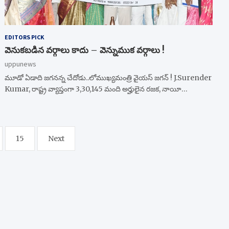
EDITORS PICK
వెనుకబడిన వర్గాలు కాదు – వెన్నుముక వర్గాలు !
uppunews
మూడో ఏడాది జగనన్న చేదోడు..లోముఖ్యమంత్రి వైయస్ జగన్ ! J.Surender
Kumar, రాష్ట్ర వ్యాప్తంగా 3,30,145 మంది అర్హులైన రజక, నాయీ…
15
Next