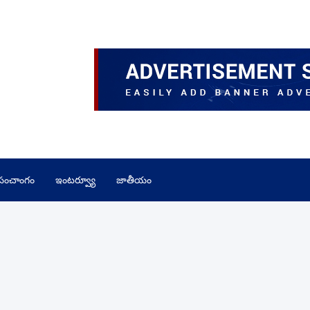
పంచాంగం
ఇంటర్వ్యూ
జాతీయం