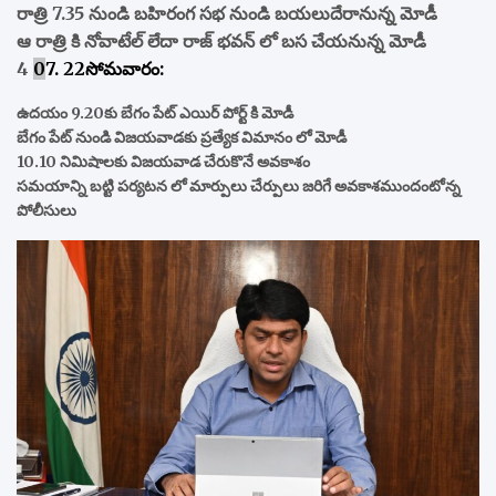
రాత్రి 7.35 నుండి బహిరంగ సభ నుండి బయలుదేరానున్న మోడీ
ఆ రాత్రి కి నోవాటేల్ లేదా రాజ్ భవన్ లో బస చేయనున్న మోడీ
4
0
7. 22సోమవారం:
ఉదయం 9.20కు బేగం పేట్ ఎయిర్ పోర్ట్ కి మోడీ
బేగం పేట్ నుండి విజయవాడకు ప్రత్యేక విమానం లో మోడీ
10.10 నిమిషాలకు విజయవాడ చేరుకొనే అవకాశం
సమయాన్ని బట్టి పర్యటన లో మార్పులు చేర్పులు జరిగే అవకాశముందంటోన్న
పోలీసులు