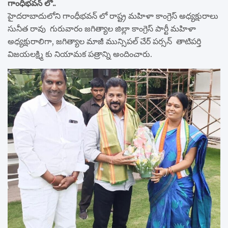
గాంధీభవన్ లో..
హైదరాబాదులోని గాంధీభవన్ లో రాష్ట్ర మహిళా కాంగ్రెస్ అధ్యక్షురాలు
సునీత రావు గురువారం జగిత్యాల జిల్లా కాంగ్రెస్ పార్టీ మహిళా
అధ్యక్షురాలిగా, జగిత్యాల మాజీ మున్సిపల్ చేర్ పర్సన్ తాటిపర్తి
విజయలక్ష్మి కు నియామక పత్రాన్ని అందించారు.