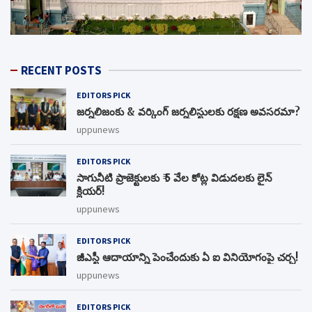
RECENT POSTS
EDITORS PICK
జర్నలిజంకు & వర్కింగ్ జర్నలిస్టులకు రక్షణ అవసరమా?
uppunews
EDITORS PICK
సాగునీటి ప్రాజెక్టులకు ₹ 5 వేల కోట్ల విడుదలకు లైన్
క్లియర్!
uppunews
EDITORS PICK
జీఎస్టీ ఆదాయాన్ని పెంచేందుకు ఏ ఐ వినియోగంపై చర్చ!
uppunews
EDITORS PICK