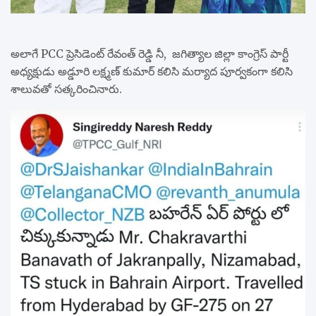
అలాగే PCC ప్రెసిడెంట్ రేవంత్ రెడ్డి నీ, జగిత్యాల జిల్లా కాంగ్రెస్ పార్టీ
అధ్యక్షుడు అడ్డూరి లక్ష్మణ్ కుమార్ కలిసి మర్యాద పూర్వకంగా కలిసి
శాలువతో సత్కరించినారు.