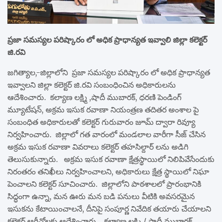
ప్రజా సమస్యల పరిష్కారం లో అధిక ప్రాధాన్యత ఇవ్వాలి జిల్లా కలెక్టర్
జి.రవి
జగిత్యాల,-జిల్లాలోని ప్రజా సమస్యల పరిష్కారం లో అధిక ప్రాధాన్యత
ఇవ్వాలని జిల్లా కలెక్టర్ జి.రవి సంబంధించిన అధికారులను
ఆదేశించారు. కల్యాణ లక్ష్మి ,షాదీ ముబారక్, ధరణి పెండింగ్
మ్యూటేషన్, అక్రమ ఇసుక రవాణా నియంత్రణ తదితర అంశాల పై
సంబంధిత అధికారులతో కలెక్టర్ గురువారం జూమ్ ద్వారా రివ్యూ
నిర్వహించారు. జిల్లాలో గత వారంలో మండలాల వారీగా సీజ్ చేసిన
అక్రమ ఇసుక రవాణా వివరాలు కలెక్టర్ తహసిల్దార్ లను అడిగి
తెలుసుకున్నారు. అక్రమ ఇసుక రవాణా క్షేత్రస్థాయిలో నిలిపివేసేందుకు
నిరంతరం తనిఖీలు నిర్వహించాలని, అధికారులు క్షేత్ర స్థాయిలో నిఘా
పెంచాలని కలెక్టర్ సూచించారు. జిల్లాలోని పాఠశాలలో ప్రారంభానికి
సిద్ధంగా ఉన్నా, మన ఊరు మన బడి పనులు వీటికి అవసరమైన
ఇసుకను కేటాయించాలనే, దీనిపై సంపూర్ణ నివేదిక తయారు చేయాలని
కలెక్టర్ ఆర్డీవోలకు ఆదేశించారు. కల్యాణ లక్ష్మి / షాదీ ముబారక్