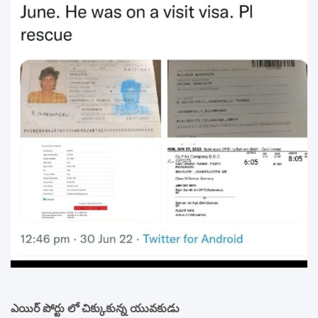
ఎయిర్ పోర్టు లో చిక్కుకున్న యువకుడు