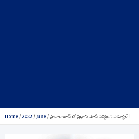
Home
2022
June
హైదారాబాద్ లో ప్రధాని మోదీ పర్యటన షెడ్యూల్ !