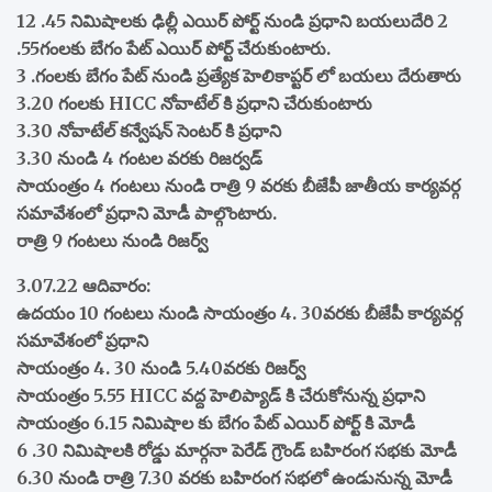
12 .45 నిమిషాలకు ఢిల్లీ ఎయిర్ పోర్ట్ నుండి ప్రధాని బయలుదేరి 2
.55గంలకు బేగం పేట్ ఎయిర్ పోర్ట్ చేరుకుంటారు.
3 .గంలకు బేగం పేట్ నుండి ప్రత్యేక హెలికాప్టర్ లో బయలు దేరుతారు
3.20 గంలకు HICC నోవాటేల్ కి ప్రధాని చేరుకుంటారు
3.30 నోవాటేల్ కన్వేషన్ సెంటర్ కి ప్రధాని
3.30 నుండి 4 గంటల వరకు రిజర్వడ్
సాయంత్రం 4 గంటలు నుండి రాత్రి 9 వరకు బీజేపీ జాతీయ కార్యవర్గ
సమావేశంలో ప్రధాని మోడీ పాల్గొంటారు.
రాత్రి 9 గంటలు నుండి రిజర్వ్
3.07.22 ఆదివారం:
ఉదయం 10 గంటలు నుండి సాయంత్రం 4. 30వరకు బీజేపీ కార్యవర్గ
సమావేశంలో ప్రధాని
సాయంత్రం 4. 30 నుండి 5.40వరకు రిజర్వ్
సాయంత్రం 5.55 HICC వద్ద హెలిప్యాడ్ కి చేరుకోనున్న ప్రధాని
సాయంత్రం 6.15 నిమిషాల కు బేగం పేట్ ఎయిర్ పోర్ట్ కి మోడీ
6 .30 నిమిషాలకి రోడ్డు మార్గనా పెరేడ్ గ్రౌండ్ బహిరంగ సభకు మోడీ
6.30 నుండి రాత్రి 7.30 వరకు బహిరంగ సభలో ఉండునున్న మోడీ