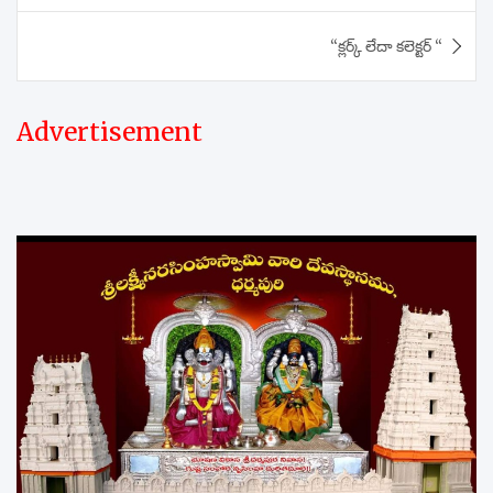
“క్లర్క్ లేదా కలెక్టర్ “
Advertisement