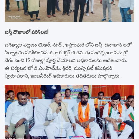
బస్తీ దౌఖాంలో పరిశీలన!
జగిత్యాల పట్టణం టి.ఆర్. నగర్ , ఇస్లాంపుర లోని బస్తీ దవాఖాన లలో
ఏర్పాట్లను పరిశీలించిన జిల్లా కలెక్టర్ జి.రవి. ఈ సందర్భంగా పనుల్లో
వేగం పెంచి 15 రోజుల్లో పూర్తి చేయాలని అధికారులను ఆదేశించారు.
ఈ పర్యటన లో డి.ఎం.హెచ్.ఓ. శ్రీధర్, మున్సిపల్ కమిషనర్
స్వరూపరాని, ఇంజనీరింగ్ అధికారులు తదితరులు పాల్గొన్నారు.