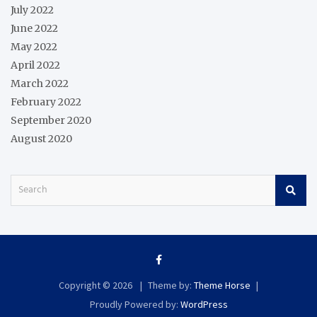
July 2022
June 2022
May 2022
April 2022
March 2022
February 2022
September 2020
August 2020
S
e
a
r
c
h
Copyright © 2026
Theme by:
Theme Horse
Proudly Powered by:
WordPress