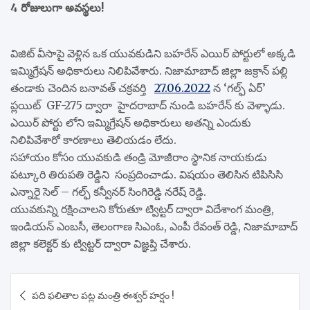
4 రోజులుగా అవస్థలు!
విజిట్ వీసాపై వెళ్లిన ఒక యువకుడిని బహరేన్ ఎయిర్ పోర్టులో అక్కడి
ఇమ్మిగ్రేషన్ అధికారులు నిలిపివేశారు. నిజామాబాద్ జిల్లా జక్రాన్ పల్లి
తండాకు చెందిన బనావత్ చక్రవర్తి
27.06.2022
న ‘గల్ఫ్ ఏర్’
ప్లయిట్ GF-275 ద్వారా హైదరాబాద్ నుండి బహరేన్ కు వెళ్ళాడు.
ఎయిర్ పోర్టు లోని ఇమ్మిగ్రేషన్ అధికారులు అతన్ని ఎందుకు
నిలిపివేశారో కారణాలు తెలియడం లేదు.
సహాయం కోసం యువకుడి తండ్రి మోజీరాం స్థానిక నాయకుడు
పట్కూరి తిరుపతి రెడ్డిని సంప్రదించాడు. విషయం తెలిసిన టిపిసిసి
ఎన్నారై సెల్ – గల్ఫ్ కన్వీనర్ సింగిరెడ్డి నరేష్ రెడ్డి.
యువకున్ని రక్షించాలని కోరుతూ ట్విట్టర్ ద్వారా విదేశాంగ మంత్రి,
ఇండియన్ ఎంబసీ, తెలంగాణ సిఎంఓ, ఎంపీ రేవంత్ రెడ్డి, నిజామాబాద్
జిల్లా కలెక్టర్ కు ట్విట్టర్ ద్వారా విజ్ఞప్తి చేశారు.
Post
పది ఫలితాల పట్ల మంత్రి ఈశ్వర్ హర్షం !
navigation