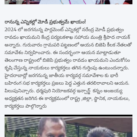
రానున్న ఎన్నికల్లో మోడీ ప్రభుత్వమే ఖాయం!
2024 లో జరగనున్న పార్లమెంట్ ఎన్నికల్లో నరేంద్ర మోడీ ప్రభుత్వం
రావడం ఖాయమని కేంద్ర పర్యటకశాఖ సహాయ మంత్రి శ్రీపాద నాయక్
అన్నారు. గురువారం గ్రామపరి పట్టణంలో ఆయన బిజెపి కీలక నేతలతో
సమావేశం నిర్వహించారు. ఈ సందర్భంగా ఆయన మాట్లాడుతూ
తెలంగాణ రాష్ట్రంలో బిజెపి ప్రభుత్వం రావడం ఖాయమని ఎందుకోసం
కృషి చేస్తున్న నాయకులు కార్యకర్తలు తగిన గుర్తింపు ఉంటుందన్నారు.
హైదరాబాద్లో జరగనున్న జాతీయ కార్యవర్గ సమావేశాల కు భారీ
బహిరంగ సభ కార్యకర్తలు ప్రజలు పెద్ద ఎత్తున తరలిరావాలని ఆయన.
పిలుపునిచ్చారు. ధర్మపురి నియోజకవర్గ ఇన్చార్జ్ కన్నం అంజయ్య
అధ్యక్షతన జరిగిన ఈ కార్యక్రమంలో రాష్ట్ర ,జిల్లా, స్థానిక, నాయకులు,
కార్యకర్తలు పాల్గొన్నారు