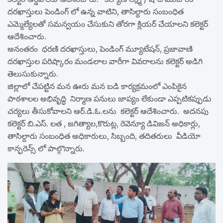
దరఖాస్తులు పెండింగ్ లో ఉన్న వాటిని, తాసిల్దారు సంబంధిత
ఎమ్మెల్యేలతో సమన్వయం చేసుకుని తోరగా క్లియర్ చేయాలని కలెక్టర్
ఆదేశించారు.
అనంతరం ధరణి దరఖాస్తులు, పెండింగ్ మ్యూటేషన్, ప్రజావాణి
దరఖాస్తుల పరిష్కారం మండలాల వారీగా వివరాలను కలెక్టర్ అడిగి
తెలుసుకున్నారు.
జిల్లాలో చేపట్టిన మన ఊరు మన బడి కార్యక్రమంలో ఎంపికైన
పాఠశాలల అభివృద్ధి నిర్మాణ పనులు జాప్యం లేకుండా ఎప్పటికప్పుడు
చర్యలు తీసుకోవాలని ఆర్.డి.ఓ.లను కలెక్టర్ ఆదేశించారు. అదనపు
కలెక్టర్ బి.ఎస్. లత , జగిత్యాల,కొరుట్ల, రెవెన్యూ డివిజన్ అధికార్లు,
తాసిల్దారు సంబంధిత అధికారులు, సిబ్బంది, తదితరులు వీడియో
కాన్ఫరెన్స్ లో పాల్గొన్నారు.