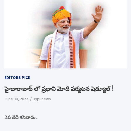
EDITORS PICK
హైదారాబాద్ లో ప్రధాని మోదీ పర్యటన షెడ్యూల్ !
June 30, 2022
uppunews
2వ తేదీ శనివారం..