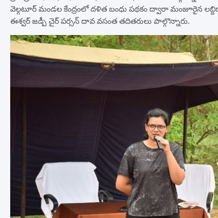
వెల్గటూర్ మండల కేంద్రంలో దళిత బంధు పథకం ద్వారా మంజూరైన లబ్దిద
ఈశ్వర్ జడ్పీ చైర్ పర్సన్ దావ వసంత తదితరులు పాల్గొన్నారు.