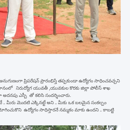
 కు అనుగుణంగా ప్రిపరేషన్ ప్రారంభిస్తే తప్పకుండా ఉద్యోగం సాధించవచ్చని
మైదానంలో నిరుద్యోగ యువతీ ,యువకుల కొరకు జిల్లా పోలీస్ శాఖ
ా అదనపు ఎస్పీ తో కలిసి సందర్శించారు.
.. మీరు మొదటి ఎక్కినట్టే అని .. మీకు ఒక బలమైన సంకల్పం
చుకొని ఉద్యోగం సాధిస్తారనే నమ్మకం మాకు ఉందని .. కాబట్టి