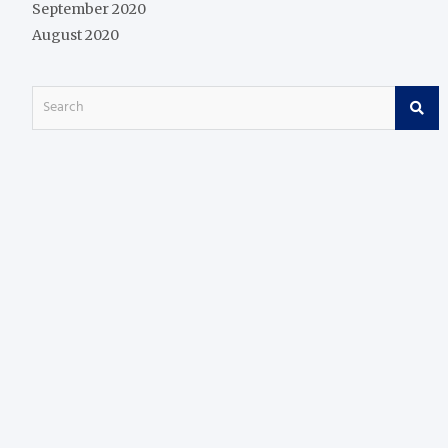
September 2020
August 2020
S
e
a
r
c
h