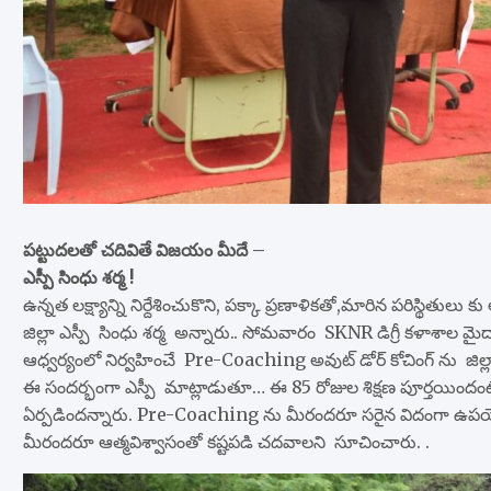
పట్టుదలతో చదివితే విజయం మీదే –
ఎస్పీ సింధు శర్మ !
ఉన్నత లక్ష్యాన్ని నిర్దేశించుకొని, పక్కా ప్రణాళికతో,మారిన పరిస్థితులు
జిల్లా ఎస్పీ సింధు శర్మ అన్నారు.. సోమవారం SKNR డిగ్రీ కళాశాల 
ఆధ్వర్యంలో నిర్వహించే Pre-Coaching అవుట్ డోర్ కోచింగ్ ను జిల్ల
ఈ సందర్భంగా ఎస్పీ మాట్లాడుతూ… ఈ 85 రోజుల శిక్షణ పూర్తయిందంటే 
ఏర్పడిందన్నారు. Pre-Coaching ను మీరందరూ సరైన విదంగా ఉపయోగిం
మీరందరూ ఆత్మవిశ్వాసంతో కష్టపడి చదవాలని సూచించారు. .