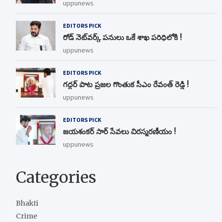
uppunews
EDITORS PICK
రోడ్ నెట్‌వర్క్‌ పనులు ఒకే శాఖ పరిధిలోకి !
uppunews
EDITORS PICK
గద్దర్ పాట ప్రజల గొంతుక సీఎం రేవంత్ రెడ్డి !
uppunews
EDITORS PICK
జయశంకర్ సార్ సేవలు చిరస్మరణీయం !
uppunews
Categories
Bhakti
Crime