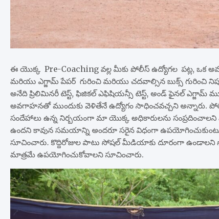
ఈ యొక్క Pre-Coaching వల్ల మీకు పోలీస్ ఉద్యోగల పట్ల, ఒక అవగాహన
మరియు ఎగ్జామ్ పేపర్ గురించి మరియు చదవాల్సిన బుక్స్ గురించి నిపుణు
అనేది ప్రిలిమినరీ టెస్ట్, ఫిజికల్ ఎఫిషియన్సీ టెస్ట్, అండ్ ఫైనల్ ఎగ్జా
అవగాహనతో ముందుకు వెళితేనే ఉద్యోగం సాధించవచ్చని అన్నారు. పోలీస్ సె
సందేహాలు ఉన్న నిర్బయంగా మా యొక్క అధికారులను సంప్రదించాలని సూచి
ఉందని కావున సమయాన్ని అందరూ సరైన విధంగా ఉపయోగించుకుంటూ మార
సూచించారు. కొద్దిరోజుల పాటు సోషల్ మీడియాకు దూరంగా ఉండాలని
మాత్రమే ఉపయోగించుకోవాలని సూచించారు.