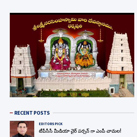
RECENT POSTS
EDITORS PICK
టీపీసీసీ మీడియా చైర్ పర్సన్ గా ఎంపీ చామల!