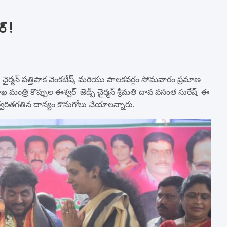
్ !
ఛైర్మన్ పత్తిపాక వెంకటేష్, మరియు పాలకవర్గం సోమవారం ప్రమాణ
ఖ మంత్రి కొప్పుల ఈశ్వర్ జెడ్పీ చైర్మన్ శ్రీమతి దావ వసంత సురేష్ ఈ
్వరితగతిన దాన్యం కొనుగోలు చేయాలన్నారు.