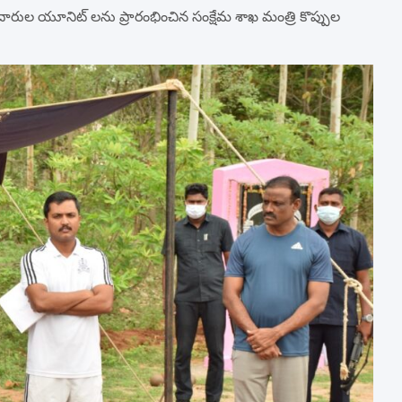
ారుల యూనిట్ లను ప్రారంభించిన సంక్షేమ శాఖ మంత్రి కొప్పుల