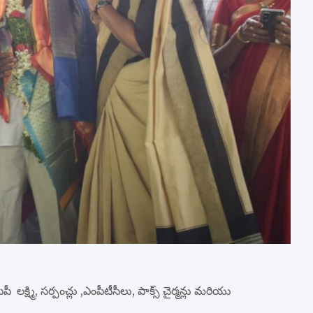
పీ లక్ష్మి, సర్పంచ్లు ,ఎంపీటీసీలు, పాక్స్ చైర్మన్లు మరియు