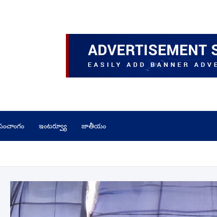
పంచాంగం
ఇంటర్వ్యూ
జాతీయం