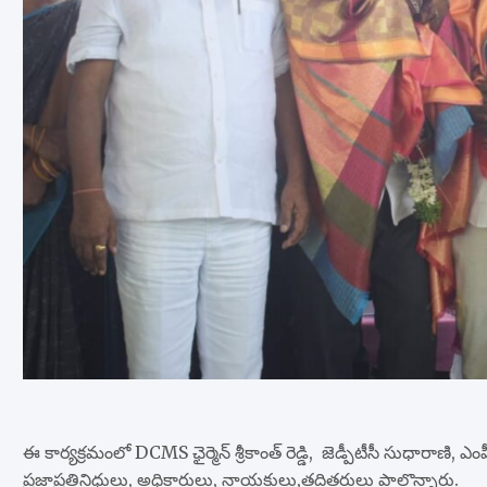
ఈ కార్యక్రమంలో DCMS ఛైర్మెన్ శ్రీకాంత్ రెడ్డి, జెడ్పీటీసీ సుధారాణి, ఎంపీ
ప్రజాప్రతినిధులు, అధికారులు, నాయకులు,తదితరులు పాల్గొన్నారు.