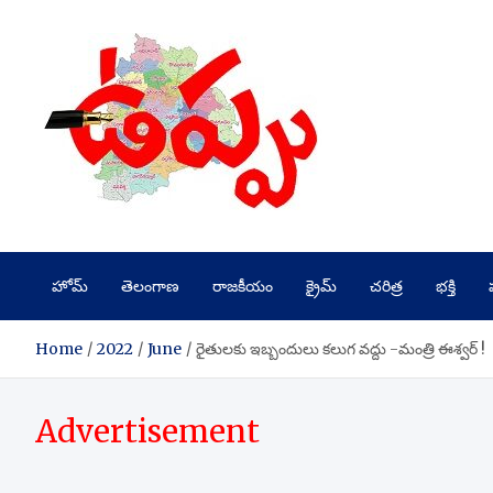
Skip
to
content
హోమ్
తెలంగాణ
రాజకీయం
క్రైమ్
చరిత్ర
భక్తి
Home
2022
June
రైతులకు ఇబ్బందులు కలుగ వద్దు -మంత్రి ఈశ్వర్ !
Advertisement