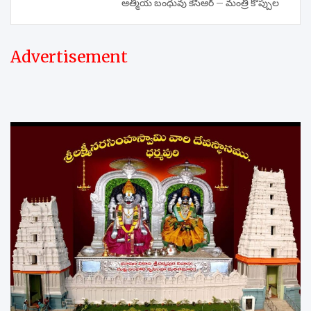
ఆత్మీయ బంధువు కెసీఆర్ – మంత్రి కొప్పుల
Advertisement