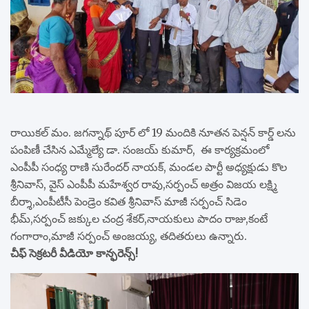
రాయికల్ మం. జగన్నాథ్ పూర్ లో 19 మందికి నూతన పెన్షన్ కార్డ్ లను
పంపిణీ చేసిన ఎమ్మేల్యే డా. సంజయ్ కుమార్, ఈ కార్యక్రమంలో
ఎంపీపీ సంధ్య రాణి సురేందర్ నాయక్, మండల పార్టీ అధ్యక్షుడు కొల
శ్రీనివాస్, వైస్ ఎంపీపీ మహేశ్వర రావు,సర్పంచ్ అత్రం విజయ లక్ష్మి
బీర్శా,ఎంపీటీసీ పెండ్రెం కవిత శ్రీనివాస్ మాజీ సర్పంచ్ సిడెం
భీమ్,సర్పంచ్ జక్కుల చంద్ర శేకర్,నాయకులు పాదం రాజు,కంటే
గంగారాం,మాజీ సర్పంచ్ అంజయ్య, తదితరులు ఉన్నారు.
చీఫ్ సెక్రటరీ వీడియో కాన్ఫరెన్స్!