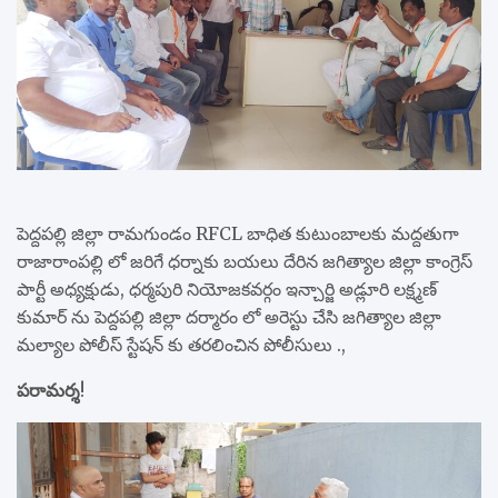
పెద్దపల్లి జిల్లా రామగుండం RFCL బాధిత కుటుంబాలకు మద్దతుగా
రాజారాంపల్లి లో జరిగే ధర్నాకు బయలు దేరిన జగిత్యాల జిల్లా కాంగ్రెస్
పార్టీ అధ్యక్షుడు, ధర్మపురి నియోజకవర్గం ఇన్చార్జి అడ్లూరి లక్ష్మణ్
కుమార్ ను పెద్దపల్లి జిల్లా దర్మారం లో అరెస్టు చేసి జగిత్యాల జిల్లా
మల్యాల పోలీస్ స్టేషన్ కు తరలించిన పోలీసులు .,
పరామర్శ
!