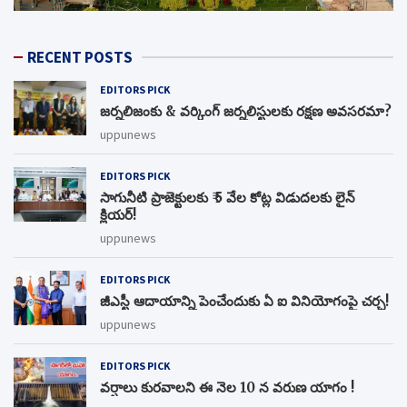
RECENT POSTS
EDITORS PICK
జర్నలిజంకు & వర్కింగ్ జర్నలిస్టులకు రక్షణ అవసరమా?
uppunews
EDITORS PICK
సాగునీటి ప్రాజెక్టులకు ₹ 5 వేల కోట్ల విడుదలకు లైన్
క్లియర్!
uppunews
EDITORS PICK
జీఎస్టీ ఆదాయాన్ని పెంచేందుకు ఏ ఐ వినియోగంపై చర్చ!
uppunews
EDITORS PICK
వర్షాలు కురవాలని ఈ నెల 10 న వరుణ యాగం !