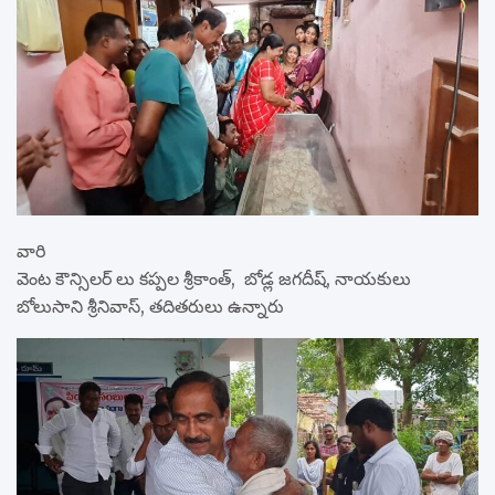
వారి
వెంట కౌన్సిలర్ లు కప్పల శ్రీకాంత్, బోడ్ల జగదీష్, నాయకులు
బోలుసాని శ్రీనివాస్, తదితరులు ఉన్నారు