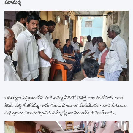
పరామర్శ
జగిత్యాల పట్టణంలోని సారుగమ్మ వీధిలో జైశెట్టి రాజమనోహర్, రాజ
కిషన్ తల్లి శంకరమ్మ గారు గుండె పోటు తో మరణించగా వారి కుటుంబ
సభ్యులను పరామర్శించిన ఎమ్మేల్యే డా సంజయ్ కుమార్ గారు.,