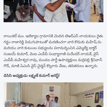
రాయికల్ మం. ఇటిక్యాల గ్రామానికి చెందిన టిఆర్ఎస్ నాయకులు రైతు
గడ్డం రాజారెడ్డి పిడుగుపాటుతో మరణించగా వారి కొడుకు మహేష్ ను
మరియు వారి కుటుంబ సభ్యులను పరామర్శించిన ఎమ్మెల్యే డాక్టర్
సంజయ్ కుమార్, వెంట ఎంపీపీ సంధ్యారాణి సురేందర్ నాయక్, వైస్
ఎంపీపీ మహేశ్వర రావు, మండల పార్టీ ఉపాధ్యక్షులు మర్రిపల్లి శ్రీనివాస్
గౌడ్, మాజీ ఏఎంసి వైస్ చైర్మన్ కొల్లూరు వేణు, తదితరులు ఉన్నారు.
డిసిసి అధ్యక్షుడు లక్ష్మణ్ కుమార్ అరెస్ట్!