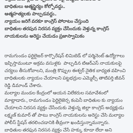
బాధితులు ఆత్మస్థైర్యం కోల్పోవద్దు..
ఆత్మహత్యలకు పాల్పడవద్దు..
న్యాయం జరిగే వరకూ కాంగ్రెస్ పోరాటం చేస్తుంది
బాధితుల తరపున నిరసన వ్యక్తం చేసేందుకు వెళ్తున్న కాంగ్రెస్
నాయకులను అరెస్టు చేయడం ప్రజాస్వామికం
రామగుండం ఫర్టిలైజర్ కార్పొరేషన్ లిమిటెడ్ లో పర్మినెంట్ ఉద్యోగాలు
ఇప్పిస్తామంటూ అక్రమ వసుళ్లకు పాల్పడిన టిఆర్ఎస్ నాయకులపై
చర్యలు తీసుకోవాలని, మంత్రి కొప్పుల ఈశ్వర్ నైతిక బాధ్యత వహించి
బాధితులకు న్యాయం చేయాలని పట్టభద్రుల ఎమ్మెల్సీ తాటిపర్తి జీవన్
రెడ్డి డిమాండ్ చేశారు.
మల్యాల మండల కేంద్రంలో ఆయన విలేకరుల సమావేశంలో
మాట్లాడారు., రామగుండం ఫెర్టిలైజెర్స కంపెనీ బాధితుల కు న్యాయం
చేయాలని నిరసన వ్యక్తం చేసేందుకు వెళ్తున్న జిల్లా కాంగ్రెస్ అధ్యక్షుడు
లక్ష్మణ్ కుమార్ తో పాటు కాంగ్రెస్ నాయకులను అరెస్టు చేసి మల్యాల
పోలీస్ స్టేషన్ తరలించడానికి తీవ్రంగా ఖండిస్తున్నామన్నారు.
బాధితుల తరఫున నిరసన వ్యక్తం చేసే హక్కు కూడా లేదా అని