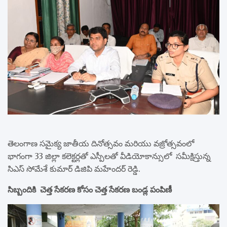
తెలంగాణ సమైక్య జాతీయ దినోత్సవం మరియు వజ్రోత్సవంలో
భాగంగా 33 జిల్లా కలెక్టర్లతో ఎస్పీలతో వీడియోకాన్సులో సమీక్షిస్తున్న
సిఎస్ సోమేశే కుమార్ డిజిపి మహేందర్ రెడ్డి.
సిబ్బందికి చెత్త సేకరణ కోసం చెత్త సేకరణ బండ్ల పంపిణీ