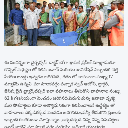
ఈ సందర్భంగా చైర్పర్సన్ డాక్టర్ బోగా శ్రావణి ప్రవీణ్ మాట్లాడుతూ
కౌన్సిల్ సభ్యుల తో కలిసి జవాన్ మరియు శానిటేషన్ సిబ్బందికి చెత్త
సేకరణ బండ్లు ఇవ్వడం జరిగినది., గతం లో వాహనాల సంఖ్య 17
మాత్రమే ఉన్నవి .మా పాలకవర్గం వచ్చాక స్వచ్ ఆటోస్, ట్రాక్టర్,
జెసిబి,బ్లెడ్ ట్రాక్టర్,టిప్పర్ ఇలా వహనాలు తీసుకొని వాహనాల సంఖ్య
62 కి గణనీయంగా పెంచడం జరిగినది.పెరుగుతున్న జనాభా దృశ్య
మరి సౌకర్యాలు కూడా అత్యాధునికంగా కలిపించాలనే ఉద్దేశ్యం తో
వాహనాలు ఎక్కడికక్కడ పెంచడం జరిగినది.ఇవన్నీ తీసుకొని ప్రజలకు
ఇబ్బంది కలగకుండా చూస్తున్నాం ,అక్కడక్కడ చిన్న చిన్న సమస్యలు
ఉంటే వాటిని మా పాలక వర్గం మరియు అధికార యంత్రంగం