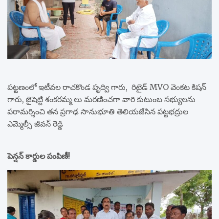
పట్టణంలో ఇటీవల రాచకొండ పృద్వి గారు, రిటైడ్ MVO వెంకట కిషన్
గారు, జైషెట్టి శంకరమ్మ లు మరణించగా వారి కుటుంబ సభ్యులను
పరామర్శించి తన ప్రగాఢ సానుభూతి తెలియజేసిన పట్టభద్రుల
ఎమ్మెల్సీ జీవన్ రెడ్డి
పెన్షన్ కార్డుల పంపిణీ!