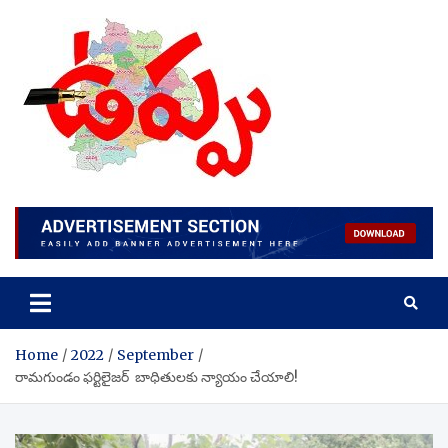
Skip
to
content
Home
2022
September
రామగుండం ఫర్టిలైజర్ బాధితులకు న్యాయం చేయాలి!