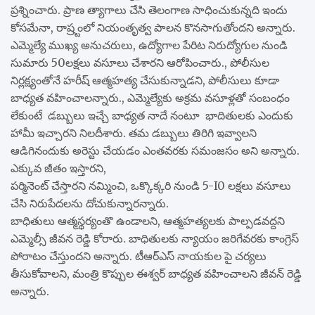
ప్రశ్నించారు. ప్రాణ త్యాగాలు చేసి తెలంగాణ సాధించుకున్నది ఇందు
కోసమేనా, రాష్ర్టంలో నియంతృత్వ పాలన కొనసాగుతోందని అన్నారు.
ఎమ్మెల్యే ముఖ్య అనుచరులు, ఉద్యోగాల పేరిట నిరుద్యోగుల నుండి
సుమారు 50లక్షలు వసూలు చేశారని ఆరోపించారు., పోలీసుల
నిర్లక్ష్యంతోనే హరీష్ ఆత్మహత్య చేసుకున్నాడని, పోలీసులు కూడా
బాధ్యత వహించాలన్నారు., ఎమ్మెల్యేకు అక్రమ వసూళ్లతో సంబంధం
లేకుంటే డబ్బులు ఇచ్చే బాధ్యత నాదే నంటూ భాదితులకు ఎందుకు
హామీ ఇచ్చారని నిలదీశారు. తమ డబ్బులు తిరిగి ఇవ్వాలని
ఆడిగినందుకు అరెస్టు చేయడం ఎంతవరకు సమంజసం అని అన్నారు.
ఎక్కువ జీతం ఇస్తారని,
పర్మినెంట్ చేస్తారని నమ్మించి, ఒక్కొక్కరి నుండి 5-I0 లక్షలు వసూలు
చేసి నిరుపేదలను దోచుకున్నారన్నారు.
బాధితులు ఆత్మస్థర్యంతొ ఉండాలని, ఆత్మహత్యలకు పాల్పడవద్దని
ఎమ్మెల్సీ జీవన రెడ్డి కోరారు. బాధితులకు న్యాయం జరిగేవరకు కాంగ్రెస్
పోరాటం చేస్తుందని అన్నారు. టీఆర్ఎస్ నాయకుల పై చర్యలు
తీసుకోవాలని, మంత్రి కొప్పుల ఈశ్వర్ బాధ్యత వహించాలని జీవన్ రెడ్డి
అన్నారు.