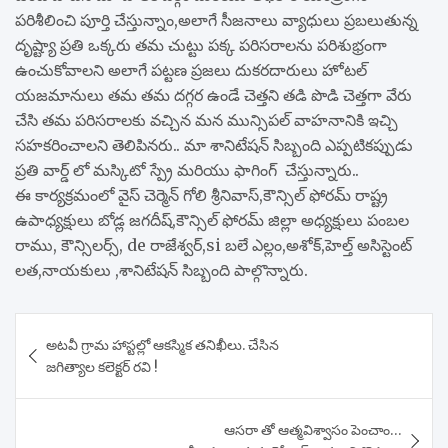
పరిశీలించి పూర్తి చేస్తున్నాం,అలాగే సీజనాలు వ్యాధులు ప్రబలుతున్న
దృష్ట్యా ప్రతి ఒక్కరు తమ చుట్టు పక్క పరిసరాలను పరిశుభ్రంగా
ఉంచుకోవాలని అలాగే పట్టణ ప్రజలు దుకరదారులు హోటల్
యజమానులు తమ తమ దగ్గర ఉండే చెత్తని తడి పొడి చెత్తగా వేరు
చేసి తమ పరిసరాలకు వచ్చిన మన మున్సిపల్ వాహనానికి ఇచ్చి
సహకరించాలని తెలిపినరు.. మా శానిటేషన్ సిబ్బంది ఎప్పటికప్పుడు
ప్రతి వార్డ్ లో మస్కిటో స్ప్రే మరియు ఫాగింగ్ చేస్తున్నారు..
ఈ కార్యక్రమంలో వైస్ చెర్మెన్ గోలి శ్రీనివాస్,కౌన్సిల్ ఫోరమ్ రాష్ట్ర
ఉపాధ్యక్షులు బోడ్ల జగదీష్,కౌన్సిల్ ఫోరమ్ జిల్లా అధ్యక్షులు పంబల
రాము, కౌన్సిలర్స్, de రాజేశ్వర్,si బలే ఎల్లం,అశోక్,హెల్త్ అసిస్టెంట్
లత,నాయకులు ,శానిటేషన్ సిబ్బంది పాల్గొన్నారు.
Post
అటవీ గ్రామ హాస్టల్లో ఆకస్మిక తనిఖీలు. చేసిన
navigation
జగిత్యాల కలెక్టర్ రవి !
ఆసరా తో ఆత్మవిశ్వాసం పెంచాం…