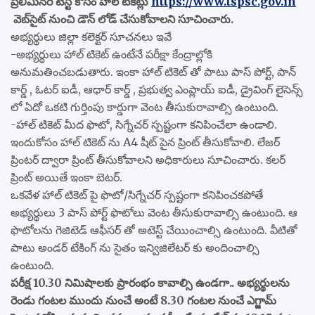
ప్రిలిమినరీ టెస్ట్ కోసం హాల్ టికెట్లు
https://www.tspsc.gov.in
వెబ్​సైట్ నుంచి డౌన్ లోడ్ చేసుకోవాలని సూచించారు.
అభ్యర్థులు జిల్లా కలెక్టర్ సూచనలు ఇవే
-అభ్యర్థులు హాల్ టికెట్ ఉంటేనే పరీక్షా కేంద్రాల్లోకి
అనుమతించబడుతారు. ఇంకా హాల్ టికెట్ తో పాటు పాస్ పోర్ట్, పాన్
కార్డ్ , ఓటర్ ఐడీ, ఆధార్ కార్డ్ , ప్రభుత్వ ఎంప్లాయ్ ఐడీ, డ్రైవింగ్ లైసెన్స్
లో ఏదో ఒకటి గుర్తింపు కార్డుగా వెంట తీసుకురావాల్సి ఉంటుంది.
-హాల్ టికెట్ మీద ఫొటో, సిగ్నేచర్ స్పష్టంగా కనిపించేలా ఉండాలి.
ఇందుకోసం హాల్ టికెట్ ను A4 షీట్ పైన ప్రింట్ తీసుకోవాలి. లేజర్
ప్రింటర్ ద్వారా ప్రింట్ తీసుకోవాలని అధికారులు సూచించారు. కలర్
ప్రింట్ అయితే ఇంకా బెటర్.
ఒకవేళ హాల్ టికెట్ పై ఫొటో/సిగ్నేచర్ స్పష్టంగా కనిపించకపోతే
అభ్యర్థులు 3 పాస్ పోర్ట్ ఫొటోలు వెంట తీసుకురావాల్సి ఉంటుంది. ఆ
ఫొటోలను గెజిటెడ్ ఆఫీసర్ తో అటెస్ట్ చేయించాల్సి ఉంటుంది. వీటితో
పాటు అండర్ టేకింగ్ ను సైతం ఇన్విజిలేటర్ కు అందించాల్సి
ఉంటుంది.
పరీక్ష 10.30 నిమిషాలకు ప్రారంభం కావాల్సి ఉండగా.. అభ్యర్థులను
రెండు గంటల ముందు నుంచే అంటే 8.30 గంటల నుంచే ఎగ్జామ్