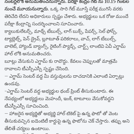
సెంటర్లలోకి అనుమతించనున్నారు. పరీక్షా కేంద్రం గేట్ ను 10.15 గంటల
నుంచే మూయనున్నారు
. ఒక్క సారి గేట్ మూస్తే పరీక్ష ముగిసే వరకు
తెరిచేది లేదని అధికారులు స్పష్టం చేశారు. అభ్యర్థులు ఒక రోజు ముందే
పరీక్షా కేంద్రాన్ని సందర్శించాలని సూచించారు.
క్యాలుకులేటర్స్, మాథ్స్ టేబుల్స్, లాగ్ బుక్స్, పేపర్స్, సెల్ ఫోన్స్,
ట్యాబ్లెట్స్, పెన్ డ్రైవ్, బ్లూటూత్ పరికరాలు, వాచ్, లాగ్ టేబుల్స్,
వాలెట్, హ్యాండ్ బ్యాంగ్స్, రైటింగ్ ప్యాడ్స్, చార్ట్స్ లాంటివి ఏవీ ఎగ్జామ్
హాల్ లోకి అనుమతించరు.
బూట్లు వేసుకుని ఎగ్జామ్ కు రావొద్దు. కేవలం చెప్పులతో మాత్రమే
రావాలని టీఎస్సీఎస్సీ స్పష్టం చేసింది.
– ఎగ్జామ్ సెంటర్ వద్ద మీ వస్తువులను దాచడానికి ఎలాంటి ఏర్పాట్లు
ఉండవు.
-ఎగ్జామ్ సెంటర్ వద్ద అభ్యర్థుల థంబ్ ప్రింట్ తీసుకుంటారు. ఈ
నేపథ్యంలో అభ్యర్థులు మెహందీ, ఇంక్, టాటూలు వేసుకోవద్దని
టీఎస్పీఎస్సీ సూచించింది.
– హాజరైన అభ్యర్థితో అభ్యర్థి హాల్ టికెట్ పై ఉన్న ఫొటో తో వెంట
తీసుకువచ్చిన ఐడెంటిటీ కార్డుపై ఉన్న ఫొటోను చెక్ చేస్తారు. తప్పు అని
తేలితే చర్యలు ఉంటాయి.