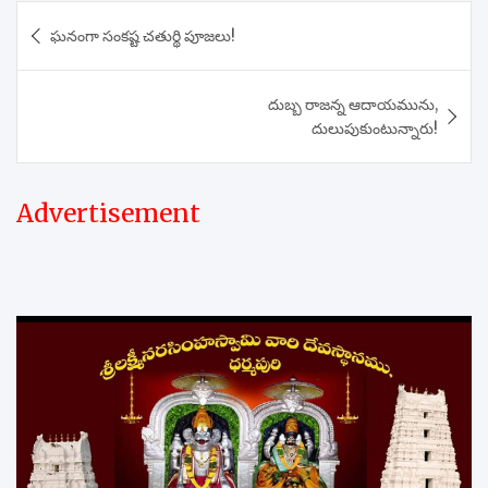
Post
ఘనంగా సంకష్ట చతుర్థి పూజలు!
navigation
దుబ్బ రాజన్న ఆదాయమును,
దులుపుకుంటున్నారు!
Advertisement