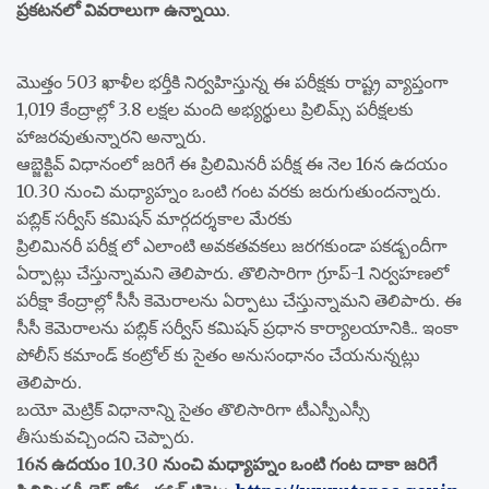
ప్రకటనలో వివరాలుగా ఉన్నాయి
.
మొత్తం 503 ఖాళీల భర్తీకి నిర్వహిస్తున్న ఈ పరీక్షకు రాష్ట్ర వ్యాప్తంగా
1,019 కేంద్రాల్లో 3.8 లక్షల మంది అభ్యర్థులు ప్రిలిమ్స్ పరీక్షలకు
హాజరవుతున్నారని అన్నారు.
ఆబ్జెక్టివ్ విధానంలో జరిగే ఈ ప్రిలిమినరీ పరీక్ష ఈ నెల 16న ఉదయం
10.30 నుంచి మధ్యాహ్నం ఒంటి గంట వరకు జరుగుతుందన్నారు.
పబ్లిక్ సర్వీస్ కమిషన్ మార్గదర్శకాల మేరకు
ప్రిలిమినరీ పరీక్ష లో ఎలాంటి అవకతవకలు జరగకుండా పకడ్బందీగా
ఏర్పాట్లు చేస్తున్నామని తెలిపారు. తొలిసారిగా గ్రూప్-1 నిర్వహణలో
పరీక్షా కేంద్రాల్లో సీసీ కెమెరాలను ఏర్పాటు చేస్తున్నామని తెలిపారు. ఈ
సీసీ కెమెరాలను పబ్లిక్ సర్వీస్ కమిషన్ ప్రధాన కార్యాలయానికి.. ఇంకా
పోలీస్ కమాండ్ కంట్రోల్ కు సైతం అనుసంధానం చేయనున్నట్లు
తెలిపారు.
బయో మెట్రిక్ విధానాన్ని సైతం తొలిసారిగా టీఎస్పీఎస్సీ
తీసుకువచ్చిందని చెప్పారు.
16న ఉదయం 10.30 నుంచి మధ్యాహ్నం ఒంటి గంట దాకా జరిగే