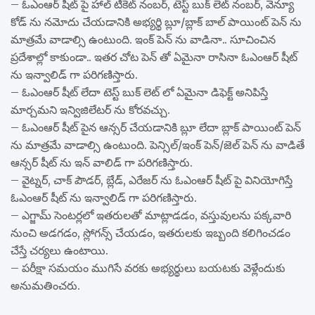
– ఓఎంఆర్ షీట్ పై హాల్ టికెట్ నంబర్, టెస్ట్ బుక్ లెట్ నంబర్, వెన్యూ
కోడ్ ను నమోదు చేయడానికి అభ్యర్థి బ్లూ/బ్లాక్ బాల్ పాయింట్ పెన్ ను
మాత్రమే వాడాల్సి ఉంటుంది. ఇంక్ పెన్ ను వాడినా.. సూచించిన
ప్రదేశాల్లో కాకుండా.. ఇతర చోట పెన్ తో ఏమైనా రాసినా ఓఎంఆర్ షీట్
ను ఇన్వాలిడ్ గా పరిగణిస్తారు.
– ఓఎంఆర్ షీట్ లేదా టెస్ట్ బుక్ లెట్ లో ఏమైనా డిఫెక్ట్ అనిపిస్తే
మార్చమని ఇన్విజిలేటర్ ను కోరవచ్చు.
– ఓఎంఆర్ షీట్ పైన ఆన్సర్ చేయడానికి బ్లూ లేదా బ్లాక్ పాయింట్ పెన్
ను మాత్రమే వాడాల్సి ఉంటుంది. పెన్సిల్/ఇంక్ పెన్/జెల్ పెన్ ను వాడితే
ఆన్సర్ షీట్ ను ఇన్ వాలిడ్ గా పరిగణిస్తారు.
– వైట్నర్, చాక్ పౌడర్, బ్లేడ్, ఎరేజర్ ను ఓఎంఆర్ షీట్ పై వినియోగిస్తే
ఓఎంఆర్ షీట్ ను ఇన్వాలిడ్ గా పరిగణిస్తారు.
– ఎగ్జామ్ సెంటర్లలో ఇతరులతో మాట్లాడడం, వస్తువులను పక్కవారి
నుంచి అడగడం, స్లోగన్స్ చేయడం, ఇతరులకు ఇబ్బంది కలిగించడం
చేస్తే చర్యలు ఉంటాయి.
– పరీక్షా సమయం ముగిసే వరకు అభ్యర్థులు బయటకు వెళ్లేందుకు
అనుమతించరు.