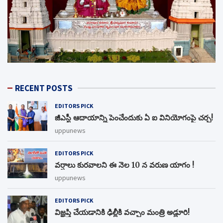
RECENT POSTS
EDITORS PICK
జీఎస్టీ ఆదాయాన్ని పెంచేందుకు ఏ ఐ వినియోగంపై చర్చ!
uppunews
EDITORS PICK
వర్షాలు కురవాలని ఈ నెల 10 న వరుణ యాగం !
uppunews
EDITORS PICK
విజ్ఞప్తి చేయడానికి ఢిల్లీకి వచ్చాం మంత్రి అడ్లూరి!