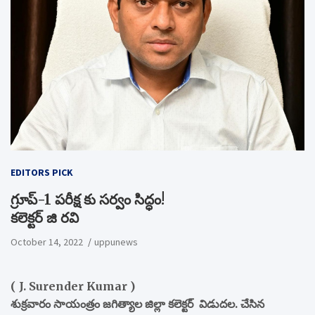
EDITORS PICK
గ్రూప్‌‌-1 పరీక్ష కు సర్వం సిద్ధం!
కలెక్టర్ జి రవి
October 14, 2022
uppunews
( J. Surender Kumar )
శుక్రవారం సాయంత్రం జగిత్యాల జిల్లా కలెక్టర్ విడుదల. చేసిన