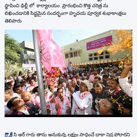
స్థాపించి ఢిల్లీ లో కార్యాలయం ప్రారంభించి కొత్త చరిత్ర ను
లిఖించడానికి సిద్ధమైన సందర్భంగా హృదయ పూర్వక శుభాకాంక్షలు
తెలిపారు
గౌ.కే
సి ఆర్ గారు తాను అనుకున్న లక్ష్యం సాధించే దాకా నిద్ర పోరారని