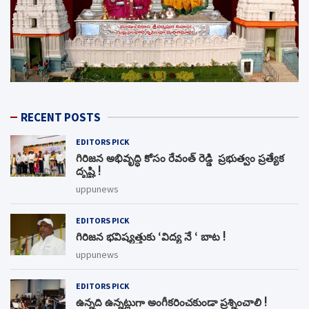
RECENT POSTS
EDITORS PICK
గిరిజన అభివృద్ధి కోసం రేవంత్ రెడ్డి ప్రభుత్వం ప్రత్యేక
దృష్టి !
uppunews
EDITORS PICK
గిరిజన భవిష్యత్తుకు ‘విద్య నే ‘ బాట !
uppunews
EDITORS PICK
ఉన్నది ఉన్నట్లుగా అంగీకరించకుండా ప్రశ్నించాలి !