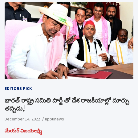
EDITORS PICK
భారత్ రాష్ట్ర సమితి పార్టీ తో దేశ రాజకీయాల్లో మార్పు
తప్పదు,!
December 14, 2022
uppunews
మేయర్ విజయలక్ష్మి