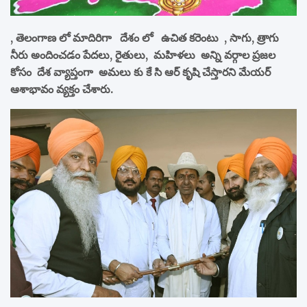
, తెలంగాణ లో మాదిరిగా దేశం లో ఉచిత కరెంటు , సాగు, త్రాగు
నీరు అందించడం పేదలు, రైతులు, మహిళలు అన్ని వర్గాల ప్రజల
కోసం దేశ వ్యాప్తంగా అమలు కు కే సి ఆర్ కృషి చేస్తారని మేయర్
ఆశాభావం వ్యక్తం చేశారు.