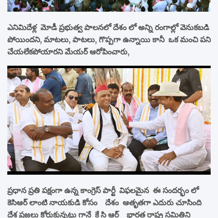
ఎనిమిదేళ్ల మోడీ ప్రభుత్వ పాలనలో దేశం లో అన్ని రంగాల్లో వెనుకబడి
పోయిందని, మాటలు, పాటలు, గొప్పగా ఉన్నాయి కానీ ఒక మంచి పని
చేయలేకపోయారని మేయర్ ఆరోపించారు,
ప్రధాన ప్రతి పక్షంగా ఉన్న కాంగ్రెస్ పార్టీ విఫలమైన ఈ సందర్భం లో
కెసిఆర్ లాంటి నాయకుడి కోసం దేశం ఆతృతగా ఎదురు చూసింది
దేశ ప్రజలు కోరుకున్నట్లు గానే కే సి ఆర్ భారత రాష్ట్ర సమితిని