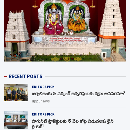
RECENT POSTS
EDITORS PICK
జర్నలిజంకు & వర్కింగ్ జర్నలిస్టులకు రక్షణ అవసరమా?
uppunews
EDITORS PICK
సాగునీటి ప్రాజెక్టులకు ₹ 5 వేల కోట్ల విడుదలకు లైన్
క్లియర్!