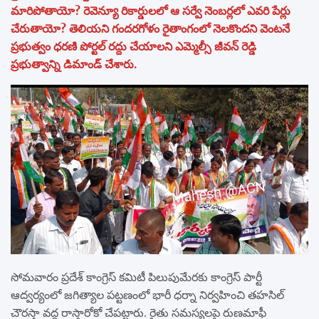
మారిపోతాయో? రెవెన్యూ రికార్డులలో ఆ సర్వే నెంబర్లలో ఎవరి పేర్లు
చేరుతాయో? తెలియని గందరగోళం రైతాంగంలో నెలకొందని వెంటనే
ప్రభుత్వం ధరణి పోర్టల్ రద్దు చేయాలని ఎమ్మెల్సీ జీవన్ రెడ్డి
ప్రభుత్వాన్ని డిమాండ్ చేశారు.
సోమవారం ప్రదేశ్ కాంగ్రెస్ కమిటీ పిలుపుమేరకు కాంగ్రెస్ పార్టీ
ఆద్వర్యంలో జగిత్యాల పట్టణంలో భారీ ధర్నా నిర్వహించి తహసిల్
చౌరస్తా వద్ద రాస్తారోకో చేపట్టారు. రైతు సమస్యలపై రుణమాఫీ