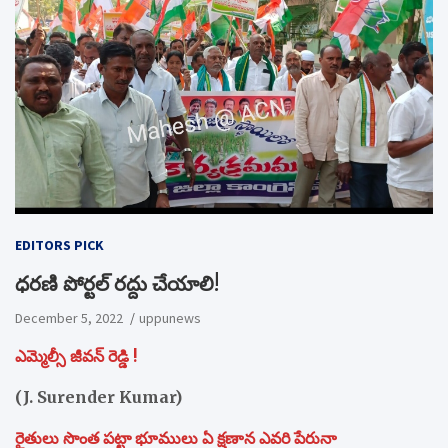
EDITORS PICK
ధరణి పోర్టల్ రద్దు చేయాలి!
December 5, 2022
uppunews
ఎమ్మెల్సీ జీవన్ రెడ్డి !
(J. Surender Kumar)
రైతులు సొంత పట్టా భూములు ఏ క్షణాన ఎవరి పేరునా