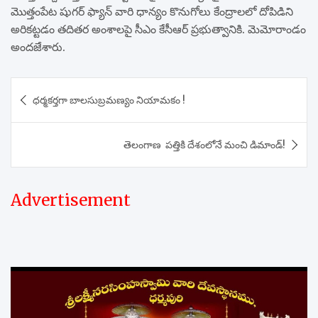
మొత్తంపేట షుగర్ ఫ్యాన్ వారి ధాన్యం కొనుగోలు కేంద్రాలలో దోపిడిని
అరికట్టడం తదితర అంశాలపై సీఎం కేసీఆర్ ప్రభుత్వానికి. మెమోరాండం
అందజేశారు.
Post
ధర్మకర్తగా బాలసుబ్రమణ్యం నియామకం !
navigation
తెలంగాణ పత్తికి దేశంలోనే మంచి డిమాండ్!
Advertisement