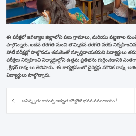
ఈ పరీక్షలో జగిత్యాల జిల్లాలోని పలు గ్రామాలు, మరియు పట్టణాల నుంచి
పాల్గొన్నారు. ఐదవ తరగతి నుంచి తొమ్మిదవ తరగతి వరకు నిర్వహించిన ఈ 
పోటీ పరీక్షల్లో పాల్గొనడం తమకెంతో స్ఫూర్తిదాయకమని విద్యార్థులు
పరీక్షలు నిర్వహించి విద్యార్థుల్లోని ఉత్తమ ప్రతిభను గుర్తించడాని
, శ్రీధర్ రావు లు తెలిపారు. ఈ కార్యక్రమంలో డైరెక్టర్లు మౌనిక రావు
విద్యార్థులు పాల్గొన్నారు.
Post
ఆవిష్కృతం కానున్న అద్భుత కలెక్టరేట్ భవన సముదాయం !
navigation