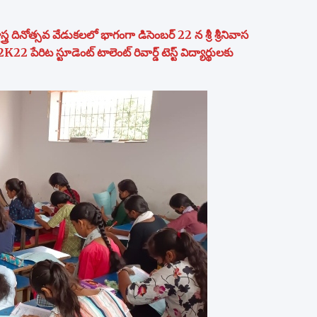
 దినోత్సవ వేడుకలలో భాగంగా డిసెంబర్ 22 న శ్రీ శ్రీనివాస
ిట స్టూడెంట్ టాలెంట్ రివార్డ్ టెస్ట్ విద్యార్థులకు