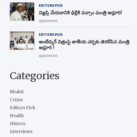
EDITORS PICK
విజ్ఞప్తి చేయడానికి ఢిల్లీకి వచ్చాం మంత్రి అడ్లూరి!
uppunews
EDITORS PICK
అంబేద్కర్ చిత్రంపై జాతీయ చర్చకు తెరలేపిన మంత్రి
అడ్లూరి !
uppunews
Categories
Bhakti
Crime
Editors Pick
Health
History
Interviews