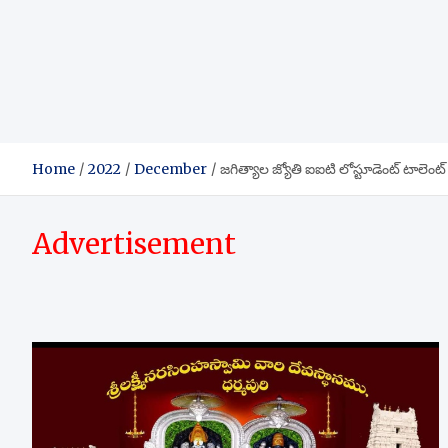
Home
2022
December
జగిత్యాల జ్యోతి ఐఐటి లోస్టూడెంట్ టాలెంట్ రివా
Advertisement