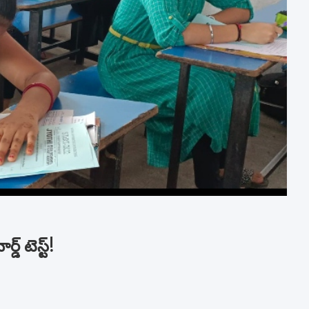
్ టెస్ట్!