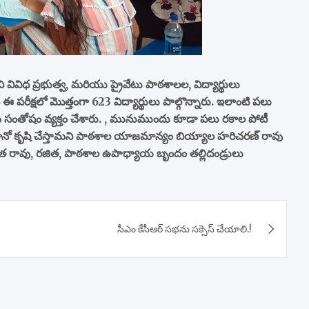
 వివిధ ప్రభుత్వ, మరియు ప్రైవేటు పాఠశాలల, విద్యార్థులు
పరీక్షలో మొత్తంగా 623 విద్యార్థులు పాల్గొన్నారు. ఇలాంటి పలు
 తమ సంతోషం వ్యక్తం చేశారు. , మునుముందు కూడా పలు రకాల పోటీ
కి ఎంతగానో కృషి చేస్తామని పాఠశాల యాజమాన్యం బియ్యాల హరిచరణ్ రావు
, అజిత రావు, రజిత, పాఠశాల ఉపాధ్యాయ బృందం తల్లిదండ్రులు
సీఎం కేసీఆర్ సభను సక్సెస్ చేయాలి.!