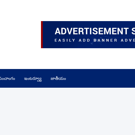
పంచాంగం
ఇంటర్వ్యూ
జాతీయం