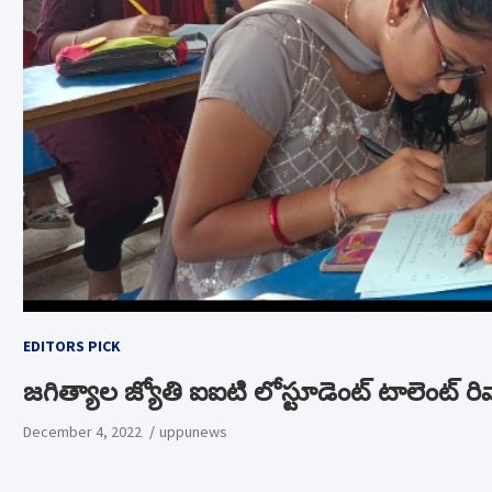
EDITORS PICK
జగిత్యాల జ్యోతి ఐఐటి లోస్టూడెంట్ టాలెంట్ రివార్డ
December 4, 2022
uppunews