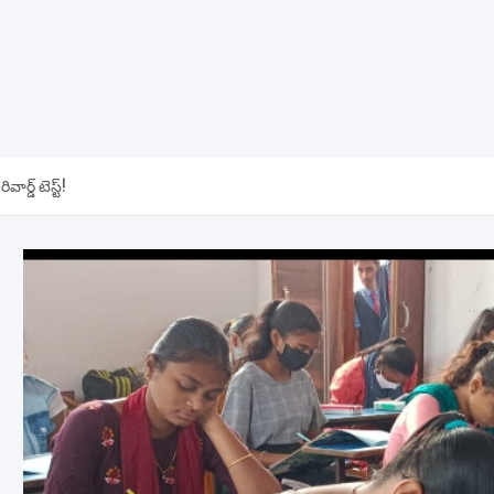
ర్డ్ టెస్ట్!