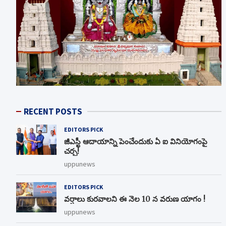
RECENT POSTS
EDITORS PICK
జీఎస్టీ ఆదాయాన్ని పెంచేందుకు ఏ ఐ వినియోగంపై
చర్చ!
uppunews
EDITORS PICK
వర్షాలు కురవాలని ఈ నెల 10 న వరుణ యాగం !
uppunews