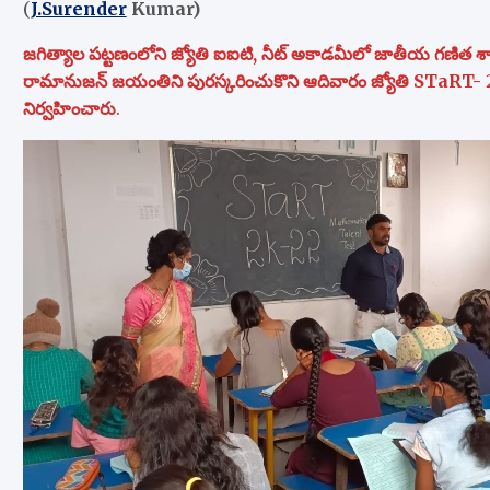
(
J.Surender
Kumar)
జగిత్యాల పట్టణంలోని జ్యోతి ఐఐటి, నీట్ అకాడమీలో జాతీయ గణిత శాస్త్ర
రామానుజన్ జయంతిని పురస్కరించుకొని ఆదివారం జ్యోతి STaRT- 2K22 పేర
నిర్వహించారు
.