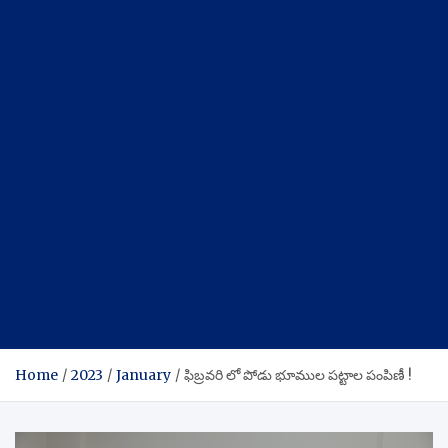
Home
2023
January
ఫిబ్రవరి లో పోడు భూముల పట్టాల పంపిణీ !