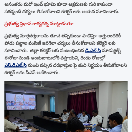
అనంతరం మరో ఇంచ్ భూమి కూడా ఆక్రమణకు గురి కాకుండా
పకడ్బందీ చర్యలు తీసుకోవాలని కలెక్టర్ లకు ఆయన సూచించారు.
ప్రభుత్వ ప్రధాన కార్యదర్శి మాట్లాడుతూ
ప్రభుత్వ మార్గదర్శకాలను తూచ తప్పకుండా పాటిస్తూ అర్హులందరికీ
పోడు పట్టాల పంపిణీ జరిగేలా చర్యలు తీసుకోవాలని కలెక్టర్ లకు
సూచించారు. జిల్లా కలెక్టర్ లకు సంబంధించిన
డి.ఎల్.సి
మాడ్యుల్స్
ఈరోజు నుండి అందుబాటులోకి వస్తాయని, రెండు రోజుల్లో
ఎస్.డి‌ఎల్.సి
నుంచి వచ్చిన దరఖాస్తుల పై తుది నిర్ణయం తీసుకోవాలని
కలెక్టర్ లను సీఎస్ ఆదేశించారు.