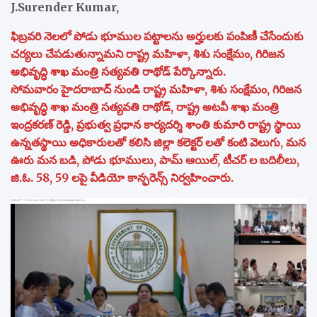
J.Surender Kumar,
ఫిబ్రవరి నెలలో పోడు భూముల పట్టాలను అర్హులకు పంపిణీ చేసేందుకు
చర్యలు చేపడుతున్నామని రాష్ట్ర మహిళా, శిశు సంక్షేమం, గిరిజన
అభివృద్ధి శాఖ మంత్రి సత్యవతి రాథోడ్ పేర్కొన్నారు.
సోమవారం హైదరాబాద్ నుండి రాష్ట్ర మహిళా, శిశు సంక్షేమం, గిరిజన
అభివృద్ధి శాఖ మంత్రి సత్యవతి రాథోడ్, రాష్ట్ర అటవీ శాఖ మంత్రి
ఇంద్రకరణ్ రెడ్డి, ప్రభుత్వ ప్రధాన కార్యదర్శి శాంతి కుమారి రాష్ట్ర స్థాయి
ఉన్నతస్థాయి అధికారులతో కలిసి జిల్లా కలెక్టర్ లతో కంటి వెలుగు, మన
ఊరు మన బడి, పోడు భూములు, పామ్ ఆయిల్, టీచర్ ల బదిలీలు,
జి.ఓ. 58, 59 లపై వీడియో కాన్ఫరెన్స్ నిర్వహించారు.