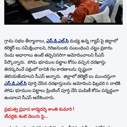
గ్రామ సభల తీర్మానాలు,
ఎస్.డి.ఎల్.సి
మధ్య ఉన్న గ్యాప్ పై జిల్లాలో
కలెక్టర్ లు సమీక్షించాలని, గిరిజనులకు సంబంధించి చట్టం ప్రకారం
రెండు ఆధారాలు ఉంటే తప్పనిసరిగా ఆమోదించాలని సీఎస్
పేర్కొన్నారు. పోడు భూముల పట్టాల కోసం వచ్చిన దరఖాస్తు
తిరస్కరించే పక్షంలో దానికి గల కారణాలను స్పష్టంగా
తెలియజేయాలని సీఎస్ అన్నారు. జిల్లాలో కలెక్టర్ లు ముందస్తుగా
ఎస్.డి.ఎల్.సి
పూర్తి చేసిన దరఖాస్తులను ఆమోదించి ఫిబ్రవరి 6 నాటికి
పోడు భూముల పట్టాలు ప్రింటింగ్ పూర్తి చేసి పంపిణీ కోసం సన్నద్ధంగా
ఉండాలని సీఎస్ ఆదేశించారు.
ప్రభుత్వ ప్రధాన కార్యదర్శి శాంతి కుమారి !
టీచర్లకు కంటి వెలుగు పై…