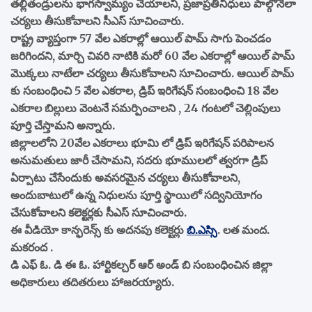
తల్లితండ్రులను భాగస్వామ్యం చేయాలని, ప్రజాప్రతినిధులు పాల్గోనేలా
చర్యలు తీసుకోవాలని సీఎస్ సూచించారు.
రాష్ట్ర వ్యాప్తంగా 57 వేల ఎకరాల్లో ఆయిల్ పామ్ సాగు పెంచడం
జరిగిందని, మార్చి చివరి నాటికి మరో 60 వేల ఎకరాల్లో ఆయిల్ పామ్
మొక్కలు నాటేలా చర్యలు తీసుకోవాలని సూచించారు. ఆయిల్ పామ్
కు సంబంధించి 5 వేల ఎకరాల, డ్రిప్ ఇరిగేషన్ సంబంధించి 18 వేల
ఎకరాల బిల్లులు వెంటనే సమర్పించాలని , 24 గంటలో చెల్లింపులు
పూర్తి చేస్తామని అన్నారు.
జిల్లాలలోని 20వేల ఎకరాలు భూమి లో డ్రిప్ ఇరిగేషన్ పరిపాలన
అనుమతులు జారీ చేసామని, సదరు భూములలో త్వరగా డ్రిప్
ఏర్పాటు చేసేందుకు అవసరమైన చర్యలు తీసుకోవాలని,
అందుబాటులో ఉన్న నిధులను పూర్తి స్థాయిలో సద్వినియోగం
చేసుకోవాలని కలెక్టర్లకు సీఎస్ సూచించారు.
ఈ వీడియో కాన్ఫరెన్స్ కు అదనపు కలెక్టర్లు
బి.ఎస్సి
. లత మంద.
మకరంద .
డి ఎఫ్ ఓ. డి ఈ ఓ. హార్టికల్చర్ ఆర్ అండ్ బి సంబంధించిన జిల్లా
అధికారులు తదితరులు హాజరయ్యారు.