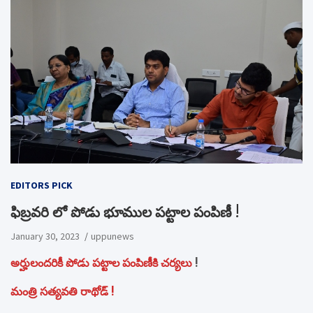
EDITORS PICK
ఫిబ్రవరి లో పోడు భూముల పట్టాల పంపిణీ !
January 30, 2023
uppunews
అర్హులందరికీ పోడు పట్టాల పంపిణీకి చర్యలు
!
మంత్రి సత్యవతి రాథోడ్ !