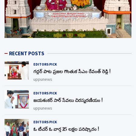
RECENT POSTS
EDITORS PICK
గద్దర్ పాట ప్రజల గొంతుక సీఎం రేవంత్ రెడ్డి !
uppunews
EDITORS PICK
జయశంకర్ సార్ సేవలు చిరస్మరణీయం !
uppunews
EDITORS PICK
ఓ టీచర్ ఓ వార్త ₹25 లక్షల పరిష్కారం !