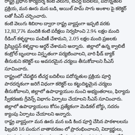
రాష్ట్ర ప్రధాన కార్యదర్శి కంటి వెలుగు, టీచర్ల బదిలీలు, పదోన్నతుల
ప్రక్రియ, మన ఊరు మన బడి, ఆయిల్ పామ్ సాగు అంశాల పై కలెక్టర్
లతో సీఎస్ చర్చించారు.
కంటి వెలుగు శిబిరాల ద్వారా రాష్ట్ర వ్యాప్తంగా ఇప్పటి వరకు
12,81,774 మందికి కంటి పరీక్షలు నిర్వహించి 2.94 లక్షల మంది
రీడింగ్ కళ్ళద్దాలు పంపిణీ చేశామని, 2.05 లక్షల మంది ప్రజలకు
ప్రిస్క్రిప్షన్ కళ్ళద్దాల ఆర్డర్ చేశామని అన్నారు. జిల్లాలో ఉన్న క్వాలిటీ
కంట్రోల్ బృందాలు విస్తృతంగా పర్యటించాలని, వారి ఫీడ్ బ్యాక్
తీసుకుని కలెక్టర్ లు అవసరమైన చర్యలు తీసుకోవాలని సీఎస్
సూచించారు.
రాష్ట్రంలో చేపట్టిన టీచర్ల బదిలీలు పదోన్నతుల ప్రక్రియ పూర్తి
పారదర్శకంగా జరిగే విధంగా కలెక్టర్ లు కట్టుదిట్టమైన చర్యలు
తీసుకోవాలని, జిల్లాలో ఉపాధ్యాయుల నుంచి అభ్యంతరాలు, ఫిర్యాదు
స్వీకరణకు గ్రీవెన్స్ విభాగం ఏర్పాటు చేయాలని సీఎస్ సూచించారు.
జిల్లాలో ఉపాధ్యాయులు కోసం ప్రత్యేకంగా మెడికల్ బోర్డు, సదరం
క్యాంపు ఏర్పాటు చేయాలని అన్నారు.
రాష్ట్ర వ్యాప్తంగా మన ఊరు మన బడి కింద పూర్తి చేసిన పాఠశాలలను
ఫిబ్రవరి 1న పండుగ వాతావరణం లో ప్రారంభించాలని, విద్యార్థులు,