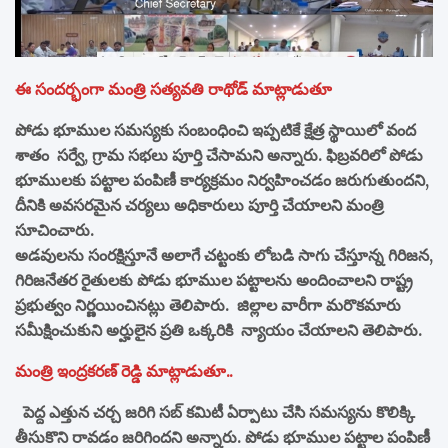
ఈ సందర్భంగా మంత్రి సత్యవతి రాథోడ్ మాట్లాడుతూ
పోడు భూముల సమస్యకు సంబంధించి ఇప్పటికే క్షేత్ర స్థాయిలో వంద
శాతం సర్వే, గ్రామ సభలు పూర్తి చేసామని అన్నారు. ఫిబ్రవరిలో పోడు
భూములకు పట్టాల పంపిణీ కార్యక్రమం నిర్వహించడం జరుగుతుందని,
దీనికి అవసరమైన చర్యలు అధికారులు పూర్తి చేయాలని మంత్రి
సూచించారు.
అడవులను సంరక్షిస్తూనే అలాగే చట్టంకు లోబడి సాగు చేస్తూన్న గిరిజన,
గిరిజనేతర రైతులకు పోడు భూముల పట్టాలను అందించాలని రాష్ట్ర
ప్రభుత్వం నిర్ణయించినట్లు తెలిపారు. జిల్లాల వారీగా మరొకమారు
సమీక్షించుకుని అర్హులైన ప్రతి ఒక్కరికి న్యాయం చేయాలని తెలిపారు.
మంత్రి ఇంద్రకరణ్ రెడ్డి మాట్లాడుతూ..
పెద్ద ఎత్తున చర్చ జరిగి సబ్ కమిటీ ఏర్పాటు చేసి సమస్యను కొలిక్కి
తీసుకొని రావడం జరిగిందని అన్నారు. పోడు భూముల పట్టాల పంపిణీ