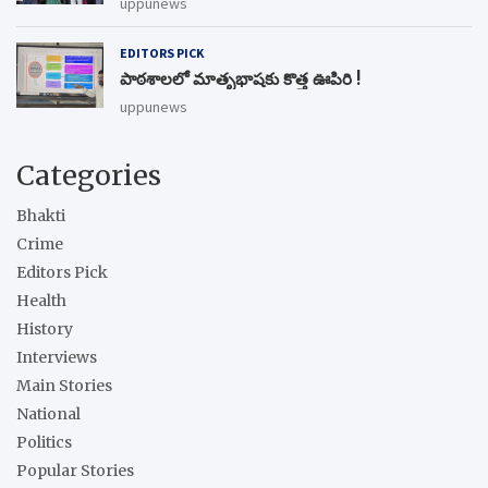
uppunews
EDITORS PICK
పాఠశాలలో మాతృభాషకు కొత్త ఊపిరి !
uppunews
Categories
Bhakti
Crime
Editors Pick
Health
History
Interviews
Main Stories
National
Politics
Popular Stories