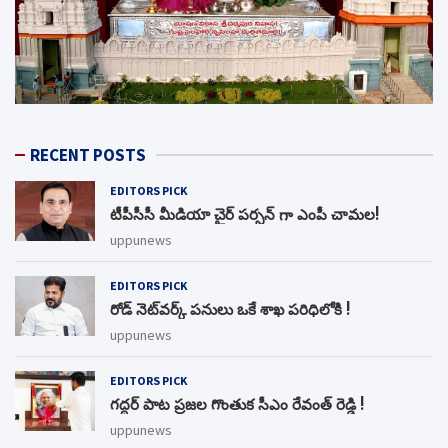
RECENT POSTS
EDITORS PICK
టీపీసీసీ మీడియా చైర్ పర్సన్ గా ఎంపీ చామల!
uppunews
EDITORS PICK
రోడ్ నెట్‌వర్క్‌ పనులు ఒకే శాఖ పరిధిలోకి !
uppunews
EDITORS PICK
గద్దర్ పాట ప్రజల గొంతుక సీఎం రేవంత్ రెడ్డి !
uppunews