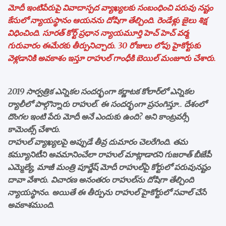
మోదీ ఇంటిపేరుపై వివాదాస్పద వ్యాఖ్యలకు సంబంధించి పరువు నష్టం
కేసులో న్యాయస్థానం ఆయనను దోషిగా తేల్చింది. రెండేళ్లు జైలు శిక్ష
విధించింది. సూరత్ కోర్ట్ ప్రధాన న్యాయమూర్తి హెచ్ హెచ్ వర్మ
గురువారం ఈమేరకు తీర్పునిచ్చారు. 30 రోజులు లోపు హైకోర్టుకు
వెళ్లడానికి అవకాశం ఇస్తూ రాహుల్ గాంధీకి బెయిల్ మంజూరు చేశారు.
2019 సార్వత్రిక ఎన్నికల సందర్భంగా కర్ణాటక కోలార్‌లో ఎన్నికల
ర్యాలీలో పాల్గొన్నారు రాహుల్. ఈ సందర్భంగా ప్రసంగిస్తూ.. దేశంలో
దొంగల ఇంటి పేరు మోదీ అనే ఎందుకు ఉంది? అని కాంట్రవర్సీ
కామెంట్స్ చేశారు.
రాహుల్ వ్యాఖ్యలపై అప్పుడే తీవ్ర దుమారం చెలరేగింది. తమ
కమ్యూనిటీని అవమానించేలా రాహుల్ మాట్లాడారని గుజరాత్ బీజేపీ
ఎమ్మెల్యే, మాజీ మంత్రి పూర్ణేష్‌ మోదీ రాహుల్‌పై కోర్టులో పరువునష్టం
దావా వేశారు. విచారణ అనంతరం రాహుల్‌ను దోషిగా తేల్చింది
న్యాయస్థానం. అయితే ఈ తీర్పును రాహుల్‌ హైకోర్టులో సవాల్ చేసే
అవకాశముంది.