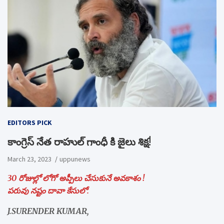
EDITORS PICK
కాంగ్రెస్ నేత రాహుల్ గాంధీ కి జైలు శిక్ష!
March 23, 2023
uppunews
30 రోజుల్లో లోగో అప్పీలు చేసుకునే అవకాశం !
పరువు నష్టం దావా కేసులో.
J.SURENDER KUMAR,