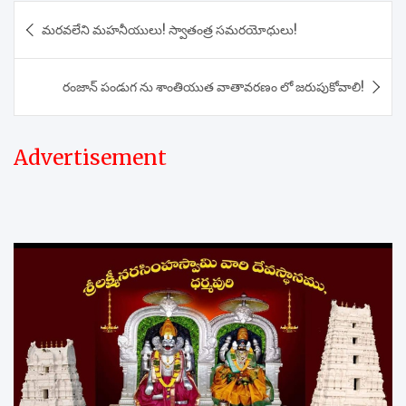
Post
మరవలేని మహనీయులు! స్వాతంత్ర సమరయోధులు!
navigation
రంజాన్ పండుగ ను శాంతియుత వాతావరణం లో జరుపుకోవాలి!
Advertisement