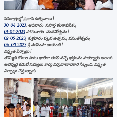
నవరాత్రుల్లో ప్రధాన ఉత్సవాలు !
30-04-2023
, ఆదివారం సహస్ర కలశాభిషేకం,
01-05-2023
సోమవారం చందనోత్సవం !
02-05-2023
, శుక్రవారం పల్లవ ఉత్సవం, వసంతోత్సవం,
04-05-2023
శ్రీ నరసింహ జయంతి !
విస్తృత ఏర్పాట్లు !
తొమ్మిది రోజుల పాటు భారీగా తరలి వచ్చే భక్తజనం సౌకర్యార్థం ఆలయ
అభివృద్ధి కమిటీ సభ్యులు కార్య నిర్వహణాధికారి సిబ్బంది. విస్తృత
ఏర్పాట్లు చేస్తున్నారు