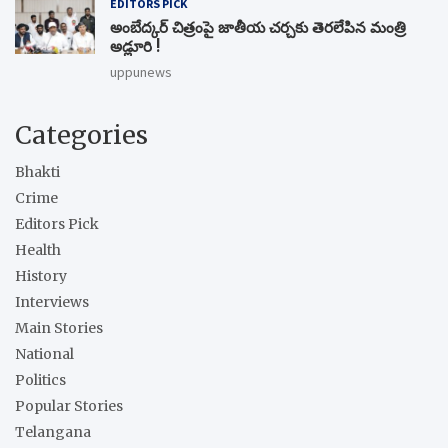
EDITORS PICK
అంబేద్కర్ చిత్రంపై జాతీయ చర్చకు తెరలేపిన మంత్రి
అడ్లూరి !
uppunews
Categories
Bhakti
Crime
Editors Pick
Health
History
Interviews
Main Stories
National
Politics
Popular Stories
Telangana