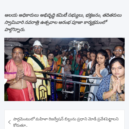
ఆలయ అధికారులు అభివృద్ధి కమిటీ సభ్యులు, భక్తజనం, తదితరులు
స్వామివారి నవరాత్రి ఉత్సవాల ఆరంభ పూజా కార్యక్రమంలో
పాల్గొన్నారు.
Post
పార్లమెంటులో మహిళా రిజర్వేషన్ బిల్లును ప్రధాని మోడీ ప్రవేశపెట్టాలని
navigation
కోరుతూ..