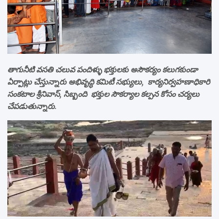
తాగునీటి వసతి చలువ పందిళ్ళు భక్తులకు అసౌకర్యం కలుగకుండా
ఏర్పాట్లు చేస్తున్నారు అభివృద్ధి కమిటీ సభ్యులు, కార్యనిర్వహణాధికారి
సంకటాల శ్రీనివాస్, సిబ్బంది భక్తుల సౌకర్యాల కల్పన కోసం చర్యలు
చేపడుతున్నారు.