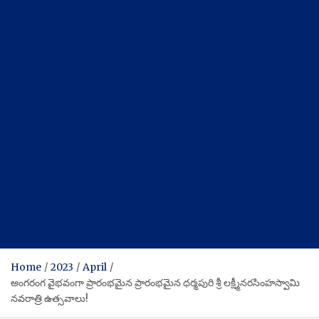
Home
2023
April
అంగరంగ వైభవంగా ప్రారంభమైన ప్రారంభమైన ధర్మపురి శ్రీ లక్ష్మీనరసింహస్వామి
నవరాత్రి ఉత్సవాలు!