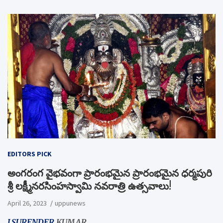
EDITORS PICK
అంగరంగ వైభవంగా ప్రారంభమైన ప్రారంభమైన ధర్మపురి
శ్రీ లక్ష్మీనరసింహస్వామి నవరాత్రి ఉత్సవాలు!
April 26, 2023
uppunews
J.SURENDER
KUMAR,