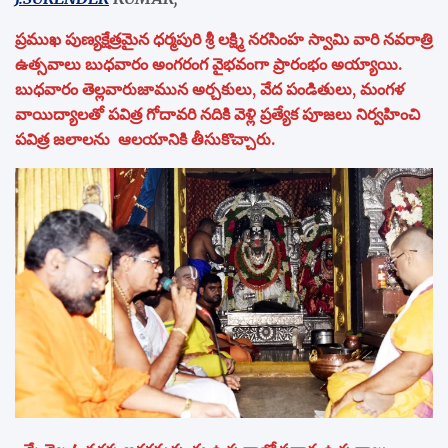
ప్రముఖ పుణ్యక్షేత్రమైన ధర్మపురి శ్రీ లక్ష్మి నరసింహ స్వామి వారి నవరాత్రి
ఉత్సవాలు బుధవారం అంగరంగ వైభవంగా ప్రారంభం అయ్యాయి.
బుధవారం తెల్లవారుజామున అర్చకులు, వేద పండితులు, మంగళ
వాయిద్యాలతో పవిత్ర గోదావరి నదికి వెళ్లి ప్రత్యేక పూజలు నిర్వహించి
పవిత్ర జలాలను ఆలయానికి తీసుకొచ్చారు.