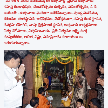
మే నెల 4 వరకు జరగనున్న ఈ ఉత్సవాల్లో ప్రధాన ఉత్సవాలు
సహస్ర కలశాభిషేకం, చందనోత్సవం ఉత్సవం, వసంతోత్సవం, 4 న
జయంతి . ఉత్సవాలు ఘనంగా జరగనున్నాయి. పుణ్య వచనము,
కరణము, కలశస్థాపన, అభిషేకము, వేదోక్తముగా, సహస్ర కలశ స్థాపన,
నవగ్రహ యోగిని, వాస్తు క్షేత్రపాలక స్థాపన, అర్చనాది కార్యక్రమాలు
నిత్య హోమాలు, నిర్వహించారు. ప్రతి నిత్యము లక్ష్మి సూక్త
సంపుటీకరణ, లలిత, విష్ణు, సహస్రనామ పారాయణ లు
జరుగుతున్నాయి
.