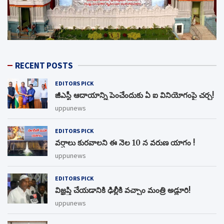
RECENT POSTS
EDITORS PICK
జీఎస్టీ ఆదాయాన్ని పెంచేందుకు ఏ ఐ వినియోగంపై చర్చ!
uppunews
EDITORS PICK
వర్షాలు కురవాలని ఈ నెల 10 న వరుణ యాగం !
uppunews
EDITORS PICK
విజ్ఞప్తి చేయడానికి ఢిల్లీకి వచ్చాం మంత్రి అడ్లూరి!
uppunews