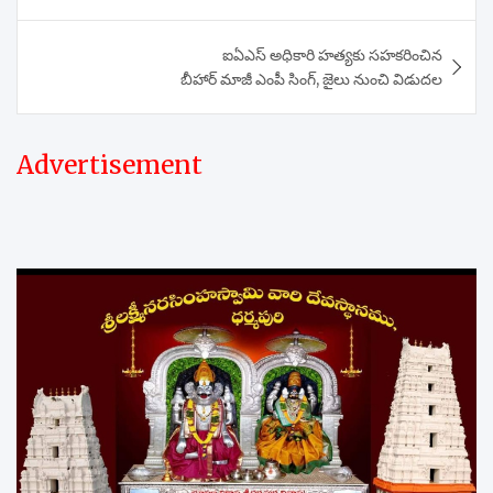
ఐఏఎస్ అధికారి హత్యకు సహకరించిన
బీహార్ మాజీ ఎంపీ సింగ్, జైలు నుంచి విడుదల
Advertisement