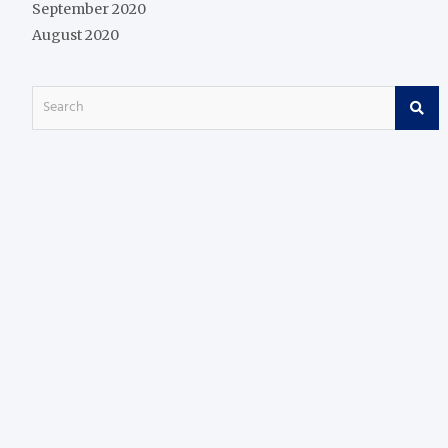
September 2020
August 2020
S
e
a
r
c
h