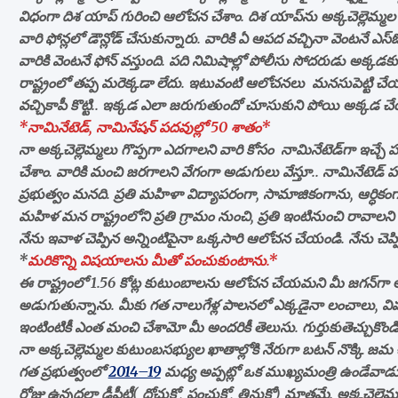
విధంగా దిశ యాప్‌ గురించి ఆలోచన చేశాం. దిశ యాప్‌ను అక్కచెల్లెమ్మల ఫ
వారి ఫోన్లలో డౌన్లోడ్‌ చేసుకున్నారు. వారికి ఏ ఆపద వచ్చినా వెంటనే ఎస్‌
వారికి వెంటనే ఫోన్‌ వస్తుంది. పది నిమిషాల్లో పోలీసు సోదరుడు అక్కడకు 
రాష్ట్రంలో తప్ప మరెక్కడా లేదు. ఇటువంటి ఆలోచనలు మనసుపెట్టి చేయగల
వచ్చికాపీ కొట్టి.. ఇక్కడ ఎలా జరుగుతుందో చూసుకుని పోయి అక్కడ చే
*నామినేటెడ్‌, నామినేషన్ పదవుల్లో 50 శాతం*
నా అక్కచెల్లెమ్మలు గొప్పగా ఎదగాలని వారి కోసం నామినేటెడ్‌గా ఇచ్చే పద
చేశాం. వారికి మంచి జరగాలని వేగంగా అడుగులు వేస్తూ.. నామినేటెడ్‌ ప
ప్రభుత్వం మనది. ప్రతి మహిళా విద్యాపరంగా, సామాజికంగాను, ఆర్ధ
మహిళ మన రాష్ట్రంలోని ప్రతి గ్రామం నుంచి, ప్రతి ఇంటినుంచి రావ
నేను ఇవాళ చెప్పిన అన్నింటిపైనా ఒక్కసారి ఆలోచన చేయండి. నేను చెప్ప
*
మరికొన్ని విషయాలను మీతో పంచుకుంటాను.*
ఈ రాష్ట్రంలో 1.56 కోట్ల కుటుంబాలను ఆలోచన చేయమని మీ జగన్‌గా అడు
అడుగుతున్నాను. మీకు గత నాలుగేళ్ల పాలనలో ఎక్కడైనా లంచాలు, వివక్షకు
ఇంటింటికీ ఎంత మంచి చేశామో మీ అందరికీ తెలుసు. గుర్తుకుతెచ్చుకొండి
నా అక్కచెల్లెమ్మల కుటుంబసభ్యుల ఖాతాల్లోకి నేరుగా బటన్‌ నొక్కి జమ 
గత ప్రభుత్వంలో
2014–19
మధ్య అప్పట్లో ఒక ముఖ్యమంత్రి ఉండేవాడు.
రోజు ఉన్నదల్లా డీపీటీ( దోచుకో, పంచుకో, తినుకో) మాత్రమే. అక్కచె