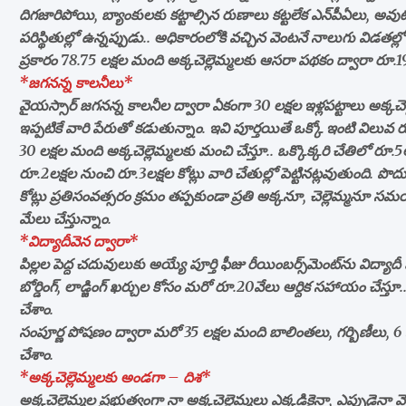
దిగజారిపోయి, బ్యాంకులకు కట్టాల్సిన రుణాలు కట్టలేక ఎన్‌పీఏలు, అవుట్
పరిస్థితుల్లో ఉన్నప్పుడు.. అధికారంలోకి వచ్చిన వెంటనే నాలుగు విడతల
ప్రకారం 78.75 లక్షల మంది అక్కచెల్లెమ్మలకు ఆసరా పథకం ద్వారా రూ.19,17
*జగనన్న కాలనీలు*
వైయస్సార్‌ జగనన్న కాలనీల ద్వారా ఏకంగా 30 లక్షల ఇళ్లపట్టాలు అక్కచెల్
ఇప్పటికే వారి పేరుతో కడుతున్నాం. ఇవి పూర్తయితే ఒక్కో ఇంటి విలువ రూ.5
30 లక్షల మంది అక్కచెల్లెమ్మలకు మంచి చేస్తూ.. ఒక్కొక్కరి చేతిలో రూ.5లక్
రూ.2లక్షల నుంచి రూ.3లక్షల కోట్లు వారి చేతుల్లో పెట్టినట్లవుతుంది. ప
కోట్లు ప్రతిసంవత్సరం క్రమం తప్పకుండా ప్రతి అక్కనూ, చెల్లెమ్మనూ స
మేలు చేస్తున్నాం.
*విద్యాదీవెన ద్వారా*
పిల్లల పెద్ద చదువులుకు అయ్యే పూర్తి ఫీజు రీయింబర్స్‌మెంట్‌ను విద్యా
బోర్డింగ్, లాడ్జింగ్‌ ఖర్చుల కోసం మరో రూ.20వేలు ఆర్దిక సహాయం చేస్తూ.
చేశాం.
సంపూర్ణ పోషణం ద్వారా మరో 35 లక్షల మంది బాలింతలు, గర్బిణీలు, 6 న
చేశాం.
*అక్కచెల్లెమ్మలకు అండగా – దిశ*
అక్కచెల్లెమ్మల ప్రభుత్వంగా నా అక్కచెల్లెమ్మలు ఎక్కడికైనా, ఎప్పుడైన