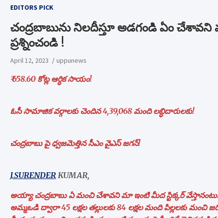
EDITORS PICK
చంద్రబాబును నిలదీస్తూ అడగండి ఏం చేశావని మా
ప్రశ్నించండి !
April 12, 2023
uppunews
₹ 658.60 కోట్ల ఆర్ధిక సాయం!
ఓసీ సామాజిక వర్గాలకు చెందిన 4,39,068 మంది లబ్ధిదారులకు!
చంద్రబాబు పై ధ్వజమెత్తిన సీఎం వైఎస్ జగన్!
J.SURENDER
KUMAR,
అయ్యా చంద్రబాబు ఏ మంచి చేశావని మా ఇంటి మీద స్టిక్కర్‌ వేస్తానంటు
అమ్మఒడి ద్వారా 45 లక్షల తల్లులకు 84 లక్షల మంది పిల్లలకు మంచి జరిగి