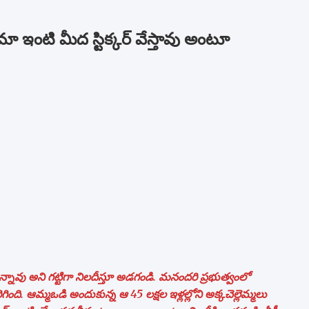
 ఇంటి మీద స్టిక్కర్ వేస్తావు అంటూ
న్నావు అని గట్టిగా నిలదీస్తూ అడగండి. మనందరి ప్రభుత్వంలో
ంది. ఆమ్మఒడి అందుకున్న ఆ 45 లక్షల ఇళ్లల్లోని అక్కచెల్లెమ్మలు