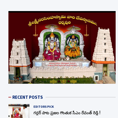
RECENT POSTS
EDITORS PICK
గద్దర్ పాట ప్రజల గొంతుక సీఎం రేవంత్ రెడ్డి !