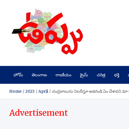
Skip
to
content
హోమ్
తెలంగాణ
రాజకీయం
క్రైమ్
చరిత్ర
భక్తి
Home
2023
April
చంద్రబాబును నిలదీస్తూ అడగండి ఏం చేశావని మా ఇంటి
Advertisement