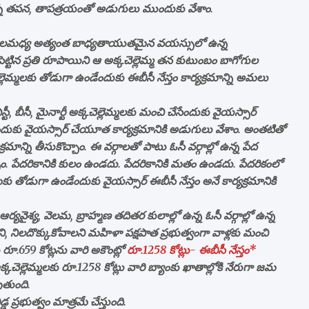
యాలన్న తపన, తాపత్రయంతో అడుగులు ముందుకు వేశాం.
త్సరాలమధ్య అత్యంత బాధ్యతాయుతమైన వయస్సులో ఉన్న
ెట్టిన ప్రతి రూపాయిని ఆ అక్కచెల్లెమ్మ తన కుటుంబం బాగోగుల
ెమ్మలకు తోడుగా ఉండేందుకు ఈబీసీ నేస్తం కార్యక్రమాన్ని అమలు
ీసీ, మైనార్టీ అక్కచెల్లెమ్మలకు మంచి చేసేందుకు వైయస్సార్‌
ెట్టేందుకు వైయస్సార్‌ చేయూత కార్యక్రమానికి అడుగులు వేశాం. అంతటితో
్రమాన్ని తీసుకొచ్చాం. ఈ వర్గాలతో పాటు ఓసీ వర్గాల్లో ఉన్న పేద
చ్చాం. పేదరికానికి కులం ఉండదు. పేదరికానికి మతం ఉండదు. పేదరికంలో
మ్లకు తోడుగా ఉండేందుకు వైయస్సార్‌ ఈబీసీ నేస్తం అనే కార్యక్రమానికి
యవైశ్య, వెలమ, బ్రాహ్మణ తదితర కులాల్లో ఉన్న ఓసీ వర్గాల్లో ఉన్న
లని, నిలదొక్కుకోవాలని మహిళా పక్షపాత ప్రభుత్వంగా వాళ్లకు మంచి
ు రూ.659 కోట్లను వారి అకౌంట్లో
రూ.1258 కోట్లు- ఈబీసీ నేస్తం*
కచెల్లెమ్మలకు రూ.1258 కోట్లు వారి బ్యాంకు ఖాతాల్లోకి నేరుగా జమ
వుతుంది.
 ప్రభుత్వం మాత్రమే చేస్తుంది.