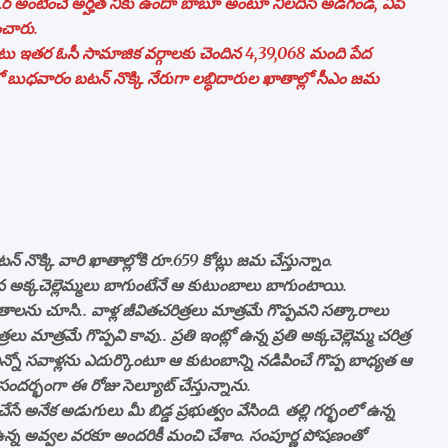
క్కర్‌ అంటించే అర్హత నీకు ఉందా బాబూ అంటూ నిలదీసి అడగండి, ఏపీ
ంచారు.
మలతో పాటు ఇతర ఓసీ సామాజిక వర్గాలకు చెందిన 4,39,068 మంది పేద
లో బుధవారం బటన్‌ నొక్కి నేరుగా లబ్ధిదారుల ఖాతాల్లో సీఎం జమ
 నొక్కి వారి ఖాతాల్లోకి రూ.659 కోట్లు జమ చేస్తున్నాం.
లైన అక్కచెల్లెమ్మలు బాగుంటేనే ఆ కుటుంబాలు బాగుంటాయి.
ాలను చూసి.. వాళ్ల జీవితచరిత్రలు మాత్రమే గొప్పవని సత్కారాలు
ు మాత్రమే గొప్పవి కావు.. ప్రతి ఇంట్లో ఉన్న ప్రతి అక్కచెల్లెమ్మ చరిత్ర
ో ఎన్నో సవాళ్లను ఎదుర్కొంటూ ఆ కుటంబాన్ని నడిపించే గొప్ప బాధ్యత ఆ
ఈ సందర్భంగా ఈ రోజు సెల్యూట్‌ చేస్తున్నాను.
 అనేక అడుగులు మీ బిడ్డ ప్రభుత్వం వేసింది. తల్లి గర్భంలో ఉన్న
న్న అవ్వల వరకూ అందరికీ మంచి చేశాం. సంపూర్ణ పోషణంతో