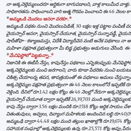
నా అక్కచెల్లెమ్మలందరూ ఆర్ధికంగా బాగుపడాలని, వాళ్ల కాలుమీద వాళ్
సాధికారతను సాధించాలని వారి ఆత్మ గౌరవం పెంచాలని ఈ 46 నెలల కాలంల
*
అమ్మఒడి మొదలు ఆసరా వరకూ..*
అమ్మఒడి పథకం నుంచి మొదలుపెడితే, 30 లక్షల ఇళ్ల పట్టాల పంపిణీ వర
వైయస్సార్‌ ఆసరా, వైయస్సార్‌ చేయూత, వైయస్సార్‌ సున్నావడ్డీ, వైయస్సార్
షాదీతోఫా–కళ్యాణమస్తు, విదేశీ విద్యాదీవెన వంటి అనేక పథకాలు నా
మహిళా పక్షపాత ప్రభుత్వంగా మీ బిడ్డ ప్రభుత్వం అడుగులు వేసింది. ఈ
*
మేనిఫెస్టోలో పెట్టకున్నా…*
నిజానికి ఈ ఈబీసీ నేస్తం, కాపునేస్తం పథకాలు ఎన్నికలప్పుడు మేనిఫెస్టో
అక్కచెల్లెమ్మలకు మంచి జరగాలని, వారు కూడా పేదరికం నుంచి బయటపడ
చికిత్స చేయాలన్న తపన, తాపత్రయంతో ఈ పధకాలు అమలు చేస్తున్నాం
అక్కచెల్లెమ్మల పక్షపాత ప్రభుత్వంగా ఈ 46 నెలల కాలంలోనే ఇప్పటికే రూ.2.
వెళ్లింది. దీనిలో రూ.1.42 లక్షల కోట్లు ఈ 46 నెలల్లో నేరుగా అక్కచెల్లె
వైయస్సార్‌ చేయూత ద్వారా ఇప్పటికే 26,39,703 మంది అక్కచెల్లెమ్మలకు
కాపు నేస్తం ద్వారా 3.56 లక్షల మందికి రూ.1518 కోట్లు ఆర్దిక సాయం చేశా
వితంతువులు, అవ్వలు, దివ్యాంగ మహిళలకు అందించిన లబ్ధి రూ.40,094
అమ్మఒఢి ద్వారా 44.48 లక్షల మంది తల్లుల ఖాతాల్లోకి రూ.19,674 కోట
సహాయక సంఘాల్లో అక్కచెల్లెమ్మలకు ఉన్న రూ.25,571 కోట్ల అప్పు పేరుకుపోయ