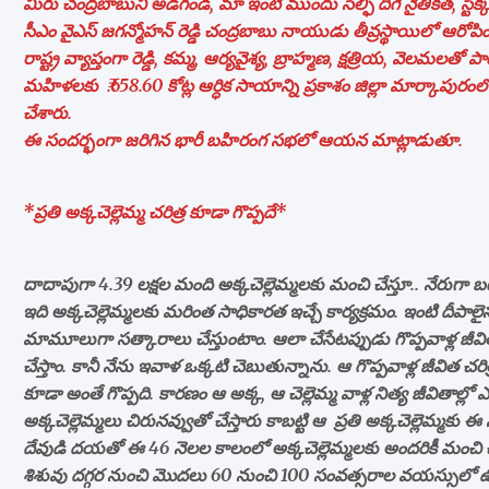
మీరు చంద్రబాబుని అడగండి, మా ఇంటి ముందు సెల్ఫీ దిగే నైతికత, స్టి
సీఎం వైఎస్ జగన్మోహన్ రెడ్డి చంద్రబాబు నాయుడు తీవ్రస్థాయిలో ఆరోపి
రాష్ట్ర వ్యాప్తంగా రెడ్డి, కమ్మ, ఆర్యవైశ్య, బ్రాహ్మణ, క్షత్రియ, వెల
మహిళలకు ₹.658.60 కోట్ల ఆర్ధిక సాయాన్ని ప్రకాశం జిల్లా మార్కాపురం
చేశారు.
ఈ సందర్భంగా జరిగిన భారీ బహిరంగ సభలో ఆయన మాట్లాడుతూ.
*ప్రతి అక్కచెల్లెమ్మ చరిత్ర కూడా గొప్పదే*
దాదాపుగా 4.39 లక్షల మంది అక్కచెల్లెమ్మలకు మంచి చేస్తూ.. నేరుగా బటన్‌
ఇది అక్కచెల్లెమ్మలకు మరింత సాధికారత ఇచ్చే కార్యక్రమం. ఇంటి దీపా
మామూలుగా సత్కారాలు చేస్తుంటాం. ఆలా చేసేటప్పుడు గొప్పవాళ్ల జీవిత
చేస్తాం. కానీ నేను ఇవాళ ఒక్కటి చెబుతున్నాను. ఆ గొప్పవాళ్ల జీవిత చరిత్రల
కూడా అంతే గొప్పది. కారణం ఆ అక్క, ఆ చెల్లెమ్మ వాళ్ల నిత్య జీవితాల్ల
అక్కచెల్లెమ్మలు చిరునవ్వుతో చేస్తారు కాబట్టి ఆ ప్రతి అక్కచెల్లెమ్మకు 
దేవుడి దయతో ఈ 46 నెలల కాలంలో అక్కచెల్లెమ్మలకు అందరికీ మంచి చేసే
శిశువు దగ్గర నుంచి మొదలు 60 నుంచి 100 సంవత్సరాల వయస్సులో ఉ