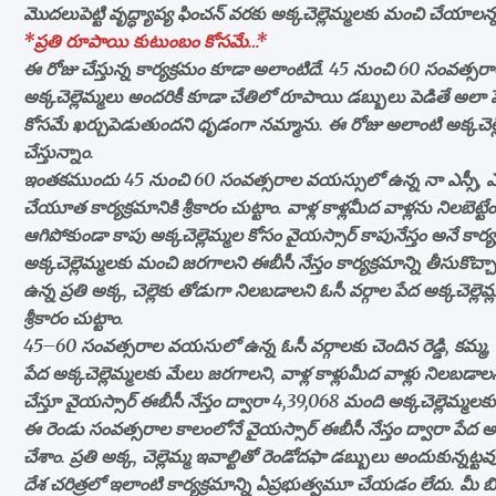
మొదలుపెట్టి వృద్ధ్యాప్య ఫించన్‌ వరకు అక్కచెల్లెమ్మలకు మంచి చే
*ప్రతి రూపాయి కుటుంబం కోసమే…*
ఈ రోజు చేస్తున్న కార్యక్రమం కూడా అలాంటిదే. 45 నుంచి 60 సంవ
అక్కచెల్లెమ్మలు అందరికీ కూడా చేతిలో రూపాయి డబ్బులు పెడితే అలా ప
కోసమే ఖర్చుపెడుతుందని ధృడంగా నమ్మాను. ఈ రోజు అలాంటి అక్కచెల్ల
చేస్తున్నాం.
ఇంతకముందు 45 నుంచి 60 సంవత్సరాల వయస్సులో ఉన్న నా ఎస్సీ, ఎస్టీ, బ
చేయూత కార్యక్రమానికి శ్రీకారం చుట్టాం. వాళ్ల కాళ్లమీద వాళ్లను నిలబ
ఆగిపోకుండా కాపు అక్కచెల్లెమ్మల కోసం వైయస్సార్‌ కాపునేస్తం అనే కార్యక
అక్కచెల్లెమ్మలకు మంచి జరగాలని ఈబీసీ నేస్తం కార్యక్రమాన్ని తీసుకొ
ఉన్న ప్రతి అక్క, చెల్లెకు తోడుగా నిలబడాలని ఓసీ వర్గాల పేద అక్కచెల్లె
శ్రీకారం చుట్టాం.
45–60 సంవత్సరాల వయసులో ఉన్న ఓసీ వర్గాలకు చెందిన రెడ్డి, కమ్మ, ఆర్
పేద అక్కచెల్లెమ్మలకు మేలు జరగాలని, వాళ్ల కాళ్లుమీద వాళ్లు నిలబడా
చేస్తూ వైయస్సార్‌ ఈబీసీ నేస్తం ద్వారా 4,39,068 మంది అక్కచెల్లెమ్మలక
ఈ రెండు సంవత్సరాల కాలంలోనే వైయస్సార్‌ ఈబీసీ నేస్తం ద్వారా పేద అక్
చేశాం. ప్రతి అక్క, చెల్లెమ్మ ఇవాల్టితో రెండోదఫా డబ్బులు అందుకున్నట్ట
దేశ చరిత్రలో ఇలాంటి కార్యక్రమాన్ని ఏప్రభుత్వమూ చేయడం లేదు. మీ బిడ్డ