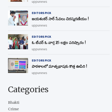
uppunews
EDITORS PICK
జయశంకర్ సార్ సేవలు చిరస్మరణీయం !
uppunews
EDITORS PICK
ఓ టీచర్ ఓ వార్త ₹25 లక్షల పరిష్కారం !
uppunews
EDITORS PICK
పాఠశాలలో మాతృభాషకు కొత్త ఊపిరి !
uppunews
Categories
Bhakti
Crime