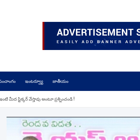
పంచాంగం
ఇంటర్వ్యూ
జాతీయం
 మీద స్టిక్కర్ వేస్తావు అంటూ ప్రశ్నించండి !