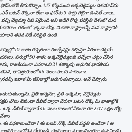
ోన్‌లలోకి తీసుకొచ్చాం. 1.17 కోట్లమంది అక్కచెల్లెమ్మల దిశయాప్‌ను
ఓఎస్‌ బటన్‌ నొక్కినా లేదా ఆ ఫోన్‌ను 5 సార్లు గట్టిగా ఊపితే చాలు..
వచ్చి చెల్లమ్మా నీకు ఏమైంది అని అడిగే గొప్ప పరిస్థితి దేశంలో మన
ిగాం. గతంలో ఇక్కడా లేవు. మిగతా రాష్ట్రాలన్నీ మన రాష్ట్రానికి
యాలని తపన పడే పరిస్థితి ఉంది.
వుల్లో 50 శాతం కచ్చితంగా రిజర్వేషన్లు కల్పిస్తూ ఏకంగా చట్టమే
దవులు, పనుల్లో 50 శాతం అక్కచెల్లెమ్మలకు వచ్చేలా చట్టం చేసిన
ికంగాను, రాజకీయంగా ఎదగాలని 21 శతాబ్ధపు ఆధునిక భారతీయ
ాలని తపన, తాపత్రయంలో 46 నెలల పాలన సాగించాం.
ినవన్నీ ఇవాళ మీ జీవితాల్లో జరుగుతున్నాయి. అవే చెప్పాను.
గుతున్నాను. ప్రతి అన్ననూ, ప్రతి అక్కనూ, చెల్లెమ్మను
 చోటు లేకుండా డీబీటీ ద్వారా నేరుగా బటన్‌ నొక్కి మీ ఖాతాల్లోకి
. ఒక్క డీబీటీ ద్వారానే 46 నెలల కాలంలో ఏకంగా రూ.2.07 లక్షల కోట్ల
చేశాం.
 ఈ పథకాలుండేవా ? ఈ బటన్‌ నొక్కే డిబీటీ పద్ధతి ఉండేదా ? ఆ
ల్లెమ్మలందరూ ఆలోచన చేయండి. చంద్రబాబు ముఖ్యమంత్రిగా ఉన్నప్పుడు