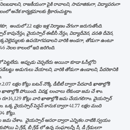
లు నిలబడాలని, రాజకీయంగా పైకి రావాలని, సామాజికంగా, విద్యాపరంగా
ో అనేక కార్యక్రమాలకు శ్రీకారంచుట్టాం.
కూ, అందులో 22 లక్షల ఇళ్ల నిర్మాణం వేగంగా జరుగుతోంది.
‌ కాపునేస్తం, వైయస్సార్‌ ఈబీసీ నేస్తం, విద్యాదీవెన, వసతి దీవెన,
 అక్కచెల్లెమ్మలకు ఉపయోగపడాలని వారికి అండగా, తోడుగా ఉంటూ
 46 నెలల కాలంలో ఇది జరిగింది.
లో పెట్టలేదు. అప్పుడు చెప్పలేదు అయినా కూడా ఓసీల్లోని
ేటట్టు అడుగులు వేయాలని, వారికి తోడుగా ఉండాలని, పేదరికానికి
.
07 లక్షల కోట్లు బటన్‌ నొక్కి డీబీటీ ద్వారా పేదవాడి ఖాతాల్లోకి
మ్మల ఖాతాల్లోకి పోయింది. వివక్ష, లంచాలు లేకుండా జమ చే శాం.
 రూ.14,129 కోట్లు వారి ఖాతాల్లోకి జమ చేయగలిగాం. వైయస్సార్‌
ం. ఒక్క వైయస్సార్‌ పెన్షన్‌ కానుక ద్వారా 41.77 లక్షల మంది
 కోట్లు.
్లు జమ చేశాం. వైయస్సార్‌ ఆసరా ద్వారా ఎన్నికల నాటికి స్వయం
ి ఏ గ్రేడ్, బీ గ్రేడ్‌ లో ఉన్న సంఘాలన్నీ సీ, డీ గ్రేడులగా