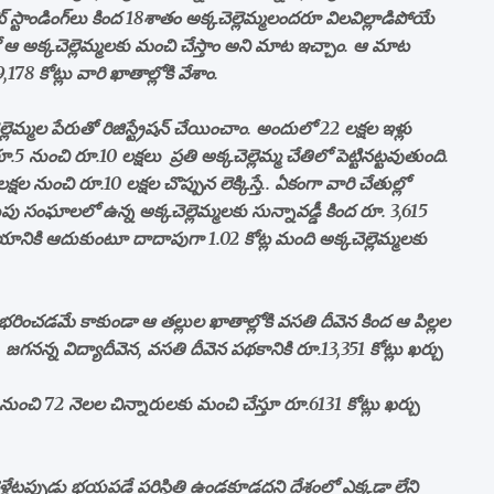
‌ స్టాండింగ్‌లు కింద 18శాతం అక్కచెల్లెమ్మలందరూ విలవిల్లాడిపోయే
్లో ఆ అక్కచెల్లెమ్మలకు మంచి చేస్తాం అని మాట ఇచ్చాం. ఆ మాట
8 కోట్లు వారి ఖాతాల్లోకి వేశాం.
లెమ్మల పేరుతో రిజిస్ట్రేషన్‌ చేయించాం. అందులో 22 లక్షల ఇళ్లు
 నుంచి రూ.10 లక్షలు ప్రతి అక్కచెల్లెమ్మ చేతిలో పెట్టినట్టవుతుంది.
షల నుంచి రూ.10 లక్షల చొప్పున లెక్కిస్తే.. ఏకంగా వారి చేతుల్లో
ొదుపు సంఘాలలో ఉన్న అక్కచెల్లెమ్మలకు సున్నావడ్డీ కింద రూ. 3,615
మయానికి ఆదుకుంటూ దాదాపుగా 1.02 కోట్ల మంది అక్కచెల్లెమ్మలకు
దీ భరించడమే కాకుండా ఆ తల్లుల ఖాతాల్లోకి వసతి దీవెన కింద ఆ పిల్లల
. జగనన్న విద్యాదీవెన, వసతి దీవెన పథకానికి రూ.13,351 కోట్లు ఖర్చు
ుంచి 72 నెలల చిన్నారులకు మంచి చేస్తూ రూ.6131 కోట్లు ఖర్చు
ా వెళ్లేటప్పుడు భయపడే పరిస్థితి ఉండకూడదని దేశంలో ఎక్కడా లేని