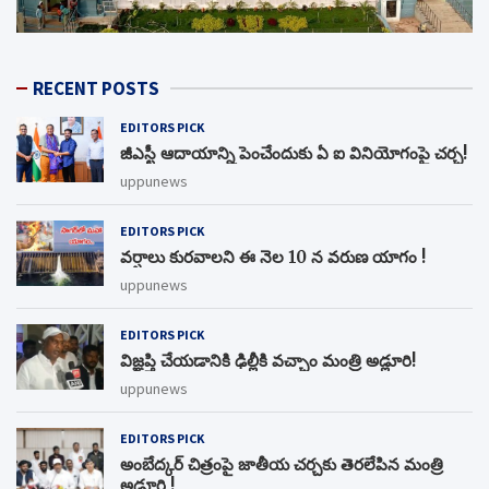
RECENT POSTS
EDITORS PICK
జీఎస్టీ ఆదాయాన్ని పెంచేందుకు ఏ ఐ వినియోగంపై చర్చ!
uppunews
EDITORS PICK
వర్షాలు కురవాలని ఈ నెల 10 న వరుణ యాగం !
uppunews
EDITORS PICK
విజ్ఞప్తి చేయడానికి ఢిల్లీకి వచ్చాం మంత్రి అడ్లూరి!
uppunews
EDITORS PICK
అంబేద్కర్ చిత్రంపై జాతీయ చర్చకు తెరలేపిన మంత్రి
అడ్లూరి !