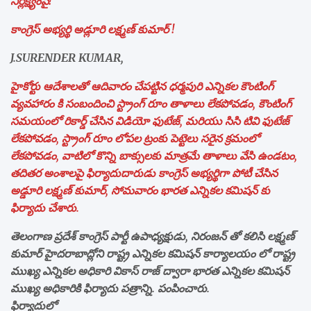
నిర్లక్ష్యంపై!
కాంగ్రెస్ అభ్యర్థి అడ్లూరి లక్ష్మణ్ కుమార్ !
J.SURENDER KUMAR,
హైకోర్టు ఆదేశాలతో ఆదివారం చేపట్టిన ధర్మపురి ఎన్నికల కౌంటింగ్
వ్యవహారం కి సంబందించి స్ట్రాంగ్ రూం తాళాలు లేకపోవడం, కౌంటింగ్
సమయంలో రికార్డ్ చేసిన విడియో ఫుటేజ్, మరియు సిసి టివి ఫుటేజ్
లేకపోవడం, స్ట్రాంగ్ రూం లోపల ట్రంకు పెట్టెలు సరైన క్రమంలో
లేకపోవడం, వాటిలో కొన్ని బాక్సులకు మాత్రమే తాళాలు వేసి ఉండటం,
తదితర అంశాలపై ఫిర్యాదుదారుడు కాంగ్రెస్ అభ్యర్థిగా పోటీ చేసిన
అడ్డూరి లక్ష్మణ్ కుమార్, సోమవారం భారత ఎన్నికల కమిషన్ కు
ఫిర్యాదు చేశారు.
తెలంగాణ ప్రదేశ్ కాంగ్రెస్ పార్టీ ఉపాధ్యక్షుడు, నిరంజన్ తో కలిసి లక్ష్మణ్
కుమార్ హైదరాబాద్లోని రాష్ట్ర ఎన్నికల కమిషన్ కార్యాలయం లో రాష్ట్ర
ముఖ్య ఎన్నికల అధికారి వికాస్ రాజ్ ద్వారా భారత ఎన్నికల కమిషన్
ముఖ్య అధికారికి ఫిర్యాదు పత్రాన్ని. పంపించారు.
ఫిర్యాదులో