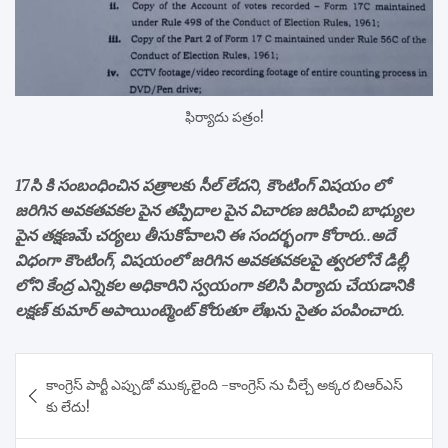
ఫిర్యాదు పత్రం!
17సి కి సంబంధించిన పత్రాలకు సీల్ లేదని, కౌంటింగ్ విషయం లో
జరిగిన అవకతవకల పైన తప్పిదాల పైన విచారణ జరిపించి బాధ్యుల
పైన తక్షణమే చర్యలు తీసుకోవాలని ఈ సందర్భంగా కోరారు..అదే
విధంగా కౌంటింగ్, విషయంలో జరిగిన అవకతవకలపై త్వరలోనే డిల్లీ
లోని కేంద్ర ఎన్నికల అధికారిని స్వయంగా కలిసి పిర్యాదు చేయడానికి
లక్షణ్ కుమార్ అపాయింట్మెంట్ కోరుతూ లేఖను సైతం పంపించారు.
Post
కాంగ్రెస్ పార్టీ ఎప్పుడో ముక్కలైంది -కాంగ్రెస్ ను చీల్చే అక్కర బిఆర్ఎస్
navigation
కు లేదు!