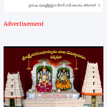
ప్రముఖ పుణ్యక్షేత్రమైన కేదార్ నాథ్ ఆలయం తెరిచారు!
Advertisement