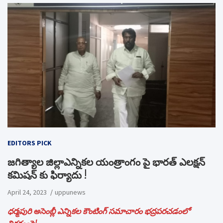
EDITORS PICK
జగిత్యాల జిల్లాఎన్నికల యంత్రాంగం పై భారత్ ఎలక్షన్
కమిషన్ కు ఫిర్యాదు !
April 24, 2023
uppunews
ధర్మపురి అసెంబ్లీ ఎన్నికల కౌంటింగ్ సమాచారం భద్రపరచడంలో