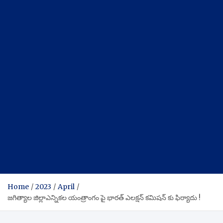
Home
2023
April
జగిత్యాల జిల్లాఎన్నికల యంత్రాంగం పై భారత్ ఎలక్షన్ కమిషన్ కు ఫిర్యాదు !