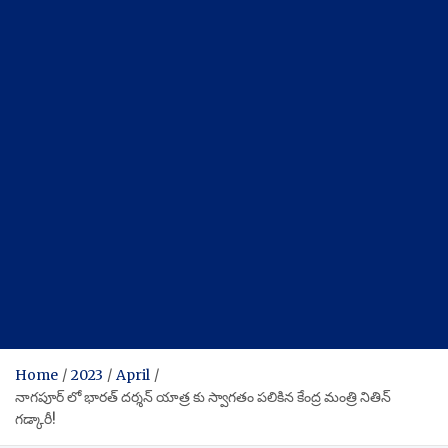
Home
2023
April
నాగపూర్ లో భారత్ దర్శన్ యాత్ర కు స్వాగతం పలికిన కేంద్ర మంత్రి నితిన్
గడ్కారీ!