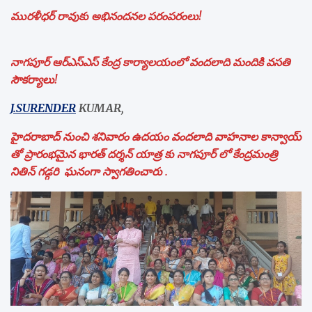
మురళీధర్ రావుకు అభినందనల పరంపరంలు!
నాగపూర్ ఆర్ఎస్ఎస్ కేంద్ర కార్యాలయంలో వందలాది మందికి వసతి
సౌకర్యాలు!
J.SURENDER
KUMAR,
హైదరాబాద్ నుంచి శనివారం ఉదయం వందలాది వాహనాల కాన్వాయ్
తో ప్రారంభమైన భారత్ దర్శన్ యాత్ర కు నాగపూర్ లో కేంద్రమంత్రి
నితిన్ గడ్గరి ఘనంగా స్వాగతించారు .