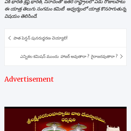
ఏక్ భారత్ శ్రేష్ఠ భారత్, నినాదంతో ఇతర రాష్ట్రాలలో ఏడు రోజులపాటు
ఈ యాత్ర తెలుగు సంగమం కమిటీ ఆధ్వర్యంలో యాత్ర కొనసాగుతున్న
విషయం తెలిసిందే.
Post
పాత పెన్షన్ పునరుద్ధరణ చెయ్యాలి!
navigation
ఎన్నికల కమిషన్ ముందు హాజర్ అవుతారా ? గైరాజరవుతారా ?
Advertisement