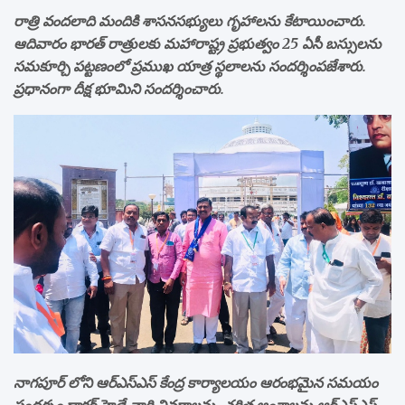
రాత్రి వందలాది మందికి శాసనసభ్యులు గృహాలను కేటాయించారు.
ఆదివారం భారత్ రాత్రులకు మహారాష్ట్ర ప్రభుత్వం 25 ఏసీ బస్సులను
సమకూర్చి పట్టణంలో ప్రముఖ యాత్ర స్థలాలను సందర్శింపజేశారు.
ప్రధానంగా దీక్ష భూమిని సందర్శించారు.
నాగపూర్ లోని ఆర్ఎస్ఎస్ కేంద్ర కార్యాలయం ఆరంభమైన సమయం