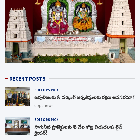
RECENT POSTS
EDITORS PICK
జర్నలిజంకు & వర్కింగ్ జర్నలిస్టులకు రక్షణ అవసరమా?
uppunews
EDITORS PICK
సాగునీటి ప్రాజెక్టులకు ₹ 5 వేల కోట్ల విడుదలకు లైన్
క్లియర్!