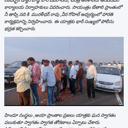
సందర్భం డాక్టర్ హెడ్డే వారి వివరాలను, చరిత్ర అంశాలను ఆర్ఎస్ఎస్
కార్యాలయ నిర్వాహకులు వివరించారు. సాయంత్రం బేతాలి ప్రాంతంలో
నీ తాప్సి నది కి మురళీధర్ రావు ,వీర గోపాల్ ఆధ్వర్యంలో హారతి
కార్యక్రమాన్ని నిర్వహించారు. ఈ యాత్రకు భారీ సంఖ్యలో పోలీసు
భద్రత కల్పించారు.
హిందూ సంస్థలు ,ఆయా ప్రాంతాల ప్రజలు యాత్రకు ఘన స్వాగతం
పలుకుతూ స్వాగతం స్వాగత తోరణాలు ఏర్పాటు చేశారు.