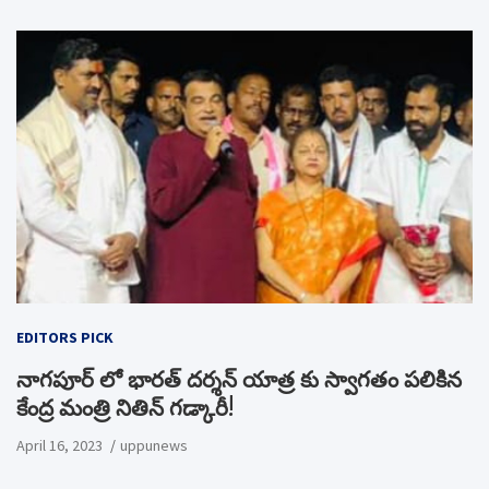
EDITORS PICK
నాగపూర్ లో భారత్ దర్శన్ యాత్ర కు స్వాగతం పలికిన
కేంద్ర మంత్రి నితిన్ గడ్కారీ!
April 16, 2023
uppunews