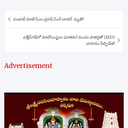
Post
పంజాబ్ మాజీ సీఎం ప్రకాష్ సింగ్ బాదల్ మృతి!
navigation
ఛత్తీస్‌గఢ్‌లో మావోయిస్టుల ఘాతకం! మందు పాతర్లతో (IED)
వాహనం పేల్చివేత!
Advertisement