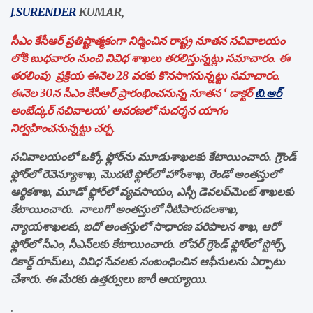
J.SURENDER
KUMAR,
సీఎం కేసీఆర్ ప్రతిష్టాత్మకంగా నిర్మించిన రాష్ట్ర నూతన సచివాలయం
లోకి బుధవారం నుంచి వివిధ శాఖలు తరలిస్తున్నట్లు సమాచారం. ఈ
తరలింపు ప్రక్రియ ఈనెల 28 వరకు కొనసాగనున్నట్టు సమాచారం.
ఈనెల 30న సీఎం కేసీఆర్ ప్రారంభించనున్న నూతన ‘ డాక్టర్
బి.ఆర్
అంబేద్కర్ సచివాలయ’ ఆవరణలో సుదర్శన యాగం
నిర్వహించనున్నట్టు చర్చ.
సచివాలయంలో ఒక్కో ఫ్లోర్‌ను మూడుశాఖలకు కేటాయించారు. గ్రౌండ్‌
ఫ్లోర్‌లో రెవెన్యూశాఖ, మొదటి ఫ్లోర్‌లో హోంశాఖ, రెండో అంతస్తులో
ఆర్థికశాఖ, మూడో ఫ్లోర్‌లో వ్యవసాయం, ఎస్సీ డెవలప్‌మెంట్‌ శాఖలకు
కేటాయించారు. నాలుగో అంతస్తులో నీటిపారుదలశాఖ,
న్యాయశాఖలకు, ఐదో అంతస్తులో సాధారణ పరిపాలన శాఖ, ఆరో
ఫ్లోర్‌లో సీఎం, సీఎస్‌లకు కేటాయించారు. లోవర్‌ గ్రౌండ్‌ ఫ్లోర్‌లో స్టోర్స్‌,
రికార్డ్‌ రూమ్‌లు, వివిధ సేవలకు సంబంధించిన ఆఫీసులను ఏర్పాటు
చేశారు. ఈ మేరకు ఉత్తర్వులు జారీ అయ్యాయి.
.