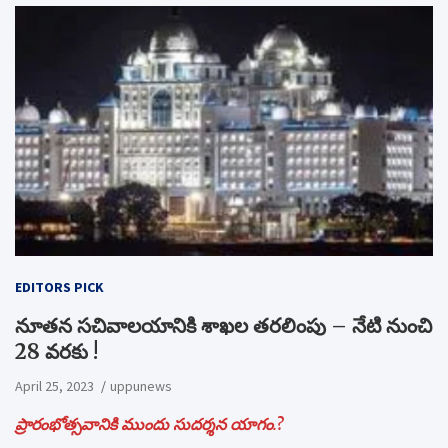
EDITORS PICK
నూతన సచివాలయానికి శాఖల తరలింపు – నేటి నుంచి
28 వరకు !
April 25, 2023
uppunews
ప్రారంభోత్సవానికి ముందు సుదర్శన యాగం.?