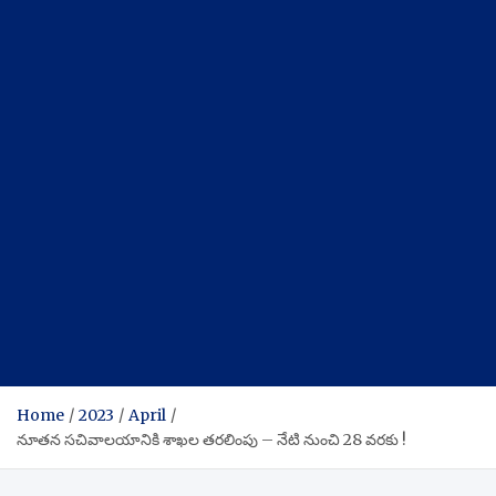
Home
2023
April
నూతన సచివాలయానికి శాఖల తరలింపు – నేటి నుంచి 28 వరకు !