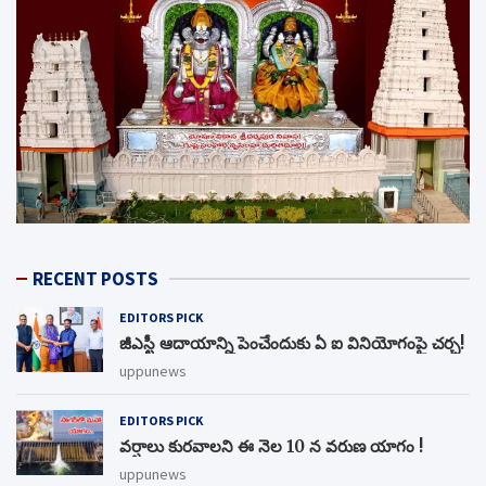
RECENT POSTS
EDITORS PICK
జీఎస్టీ ఆదాయాన్ని పెంచేందుకు ఏ ఐ వినియోగంపై చర్చ!
uppunews
EDITORS PICK
వర్షాలు కురవాలని ఈ నెల 10 న వరుణ యాగం !
uppunews