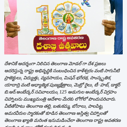
దేశానికే ఆదర్శంగా నిలిచిన తెలంగాణ మోడల్ గా దేశ ప్రజలు
ఆదరిస్తున్న రాష్ట్ర అభివృద్ధికి సంబంధించిన కాళేశ్వరం వంటి సాగునీటి
ప్రాజెక్టులు, విద్యుత్తు, వ్యవసాయం, మిషన్ భగీరథ, సాంస్కృతిక,
యాదాద్రి వంటి ఆధ్యాత్మిక పుణ్యక్షేత్రాలు, మెట్రో రైలు, టీ-హబ్, డాక్టర్
బి.ఆర్.అంబేద్కర్ సచివాలయం, 125 అడుగుల అంబేద్కర్ విగ్రహం
చిహ్నాలను ముఖ్యమంత్రి ఆదేశాల మేరకు లోగోలో పొందుపరిచారు.
వీటితోపాటు తెలంగాణ తల్లి, బతుకమ్మ, బోనాలు, పాలపిట్ట,
అమరవీరుల స్మారకంతో కూడిన తెలంగాణ అస్తిత్వ చిహ్నాలతో
తెలంగాణ ఖ్యాతి మరింత ఇనుమడించేలా తెలంగాణ రాష్ట్ర అవతరణ