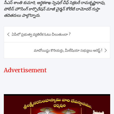
సీఎస్ శాంతి కుమారి, ఆర్ధికశాఖ స్పెషల్ చీఫ్ సెక్రటరీ రామకృష్ణారావు,
పోలీస్ హౌసింగ్ కార్పొరేషన్ మాజీ చైర్మన్ కోలేటి దామోదర్ గుప్తా
తదితరులు పాల్గొన్నారు.
Post
ఏపీలో ప్రభుత్వ వ్యతిరేక ఓటు చీలుతుందా ?
navigation
మావోయిస్టు కొరియర్లు, మీలేషియా సభ్యులు అరెస్ట్ !
Advertisement