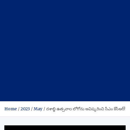
Home
2023
May
దశాబ్ది ఉత్సవాల లోగోను ఆవిష్కరించి సీఎం కేసీఆర్!