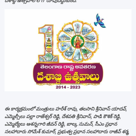
దశాబ్ది ఉత్సవాల లోగో రూపుదిద్దుకుంది.
ఈ కార్యక్రమంలో మంత్రులు హరీశ్ రావు, తలసాని శ్రీనివాస్ యాదవ్,
ఎమ్మెల్సీలు పల్లా రాజేశ్వర్ రెడ్డి, దేశపతి శ్రీనివాస్, పాడి కౌశిక్ రెడ్డి,
ఎమ్మెల్యేలు ఆశన్నగారి జీవన్ రెడ్డి, బాల్క సుమన్, సీఎం ప్రధాన
సలహాదారు సోమేశ్ కుమార్, ప్రభుత్వ ప్రధాన సలహాదారు రాజీవ్ శర్మ,