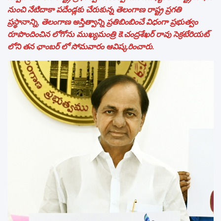
నుంచి నేటిదాకా పదేండ్లకు చేరుకున్న తెలంగాణ రాష్ట్ర ప్రగతి
ప్రస్థానాన్ని, తెలంగాణ అస్తిత్వాన్ని ప్రతిబింబించే విధంగా ప్రభుత్వం
రూపొందించిన లోగోను ముఖ్యమంత్రి కె.చంద్రశేఖర్ రావు సెక్రటేరియట్
లోని తన ఛాంబర్ లో సోమవారం ఆవిష్కరించారు.