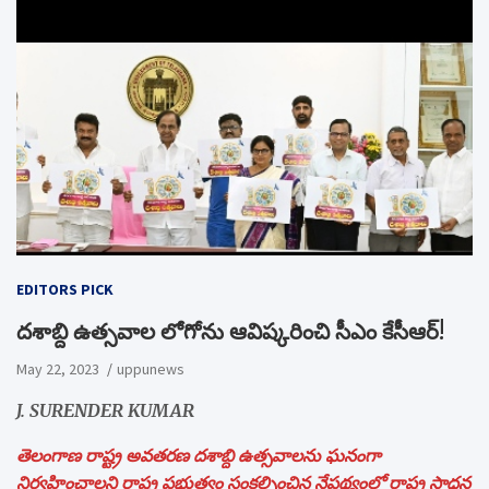
EDITORS PICK
దశాబ్ది ఉత్సవాల లోగోను ఆవిష్కరించి సీఎం కేసీఆర్!
May 22, 2023
uppunews
J. SURENDER KUMAR
తెలంగాణ రాష్ట్ర అవతరణ దశాబ్ది ఉత్సవాలను ఘనంగా
నిర్వహించాలని రాష్ట్ర ప్రభుత్వం సంకల్పించిన నేపథ్యంలో రాష్ట్ర సాధన