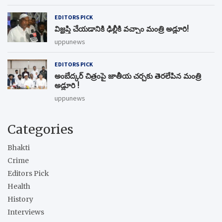
EDITORS PICK
విజ్ఞప్తి చేయడానికి ఢిల్లీకి వచ్చాం మంత్రి అడ్లూరి!
uppunews
EDITORS PICK
అంబేద్కర్ చిత్రంపై జాతీయ చర్చకు తెరలేపిన మంత్రి
అడ్లూరి !
uppunews
Categories
Bhakti
Crime
Editors Pick
Health
History
Interviews