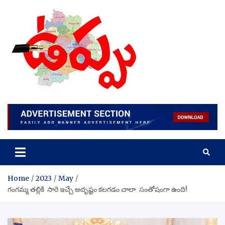
Skip
to
content
Home
2023
May
గంగమ్మ తల్లికి సారె ఇచ్చే అదృష్టం కలగడం చాలా సంతోషంగా ఉంది!