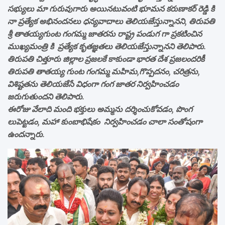
సభ్యులు మా గురువుగారు అయినటువంటి భూమన కరుణాకర్ రెడ్డి కి
నా ప్రత్యేక అభినందనలు ధన్యవాదాలు తెలియజేస్తున్నానని, తిరుపతి
శ్రీ తాతయ్యగుంట గంగమ్మ జాతరను రాష్ట్ర పండుగ గా ప్రకటించిన
ముఖ్యమంత్రి కి ప్రత్యేక కృతజ్ఞతలు తెలియజేస్తున్నానని తెలిపారు.
తిరుపతి చిత్తూరు జిల్లాల ప్రజలకే కాకుండా భారత దేశ ప్రజలందరికీ
తిరుపతి తాతయ్య గుంట గంగమ్మ మహిమ,గొప్పదనం, చరిత్రను,
విశిష్టతను తెలియజేసే విధంగా గంగ జాతర నిర్వహించడం
జరుగుతుందని తెలిపారు.
ఈరోజు వేలాది మంది భక్తులు అమ్మను దర్శించుకోవడం, పొంగ
లుపెట్టడం, మహా కుంబాభిషేకం నిర్వహించడం చాలా సంతోషంగా
ఉందన్నారు.