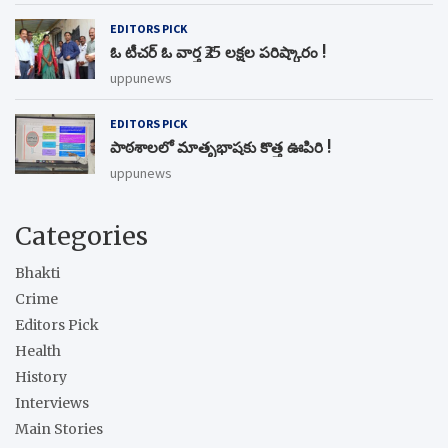
EDITORS PICK
ఓ టీచర్ ఓ వార్త ₹25 లక్షల పరిష్కారం !
uppunews
EDITORS PICK
పాఠశాలలో మాతృభాషకు కొత్త ఊపిరి !
uppunews
Categories
Bhakti
Crime
Editors Pick
Health
History
Interviews
Main Stories