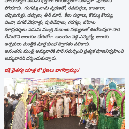
వాయిద్యాల నడుమ భక్తులు లయబధ్ధంగా చిందేస్తూ పులకించి
పోయారు. గంగమ్మ నామ స్మరణతో, నవదుర్గలు, కాంతారా,
తప్పెటగుళ్లు, డప్పులు, తీన్ మార్, కీలు గుర్రాలు, కొమ్ము కొయ్య,
దింసా, పగటి వేషగాళ్లు, పులివేషాలు, గరగల్లు, బోనాల
కళాప్రదర్శలు నడుమ మంత్రి కుటుంబ సభ్యులతో ఊరేగింపుగా సారె
తీసుకొని ఆలయం చేరుకోగా ఆలయం వద్ద ఎమ్మెల్యే, ఆలయ
అర్చకులు మంత్రికి పూర్ణ కుంభ స్వాగతం పలికారు.
అనంతరం మంత్రి అమ్మవారికి సారె సమర్పించి ప్రత్యక పూజనిర్వహించి
అమ్మవారిని దర్శించుకున్నారు.
భక్తి చైతన్య యాత్ర లో ప్రజలు భాగస్వామ్యం!