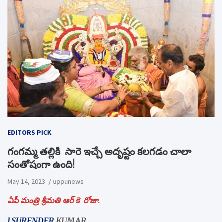
EDITORS PICK
గంగమ్మ తల్లికి సారె ఇచ్చే అదృష్టం కలగడం చాలా
సంతోషంగా ఉంది!
May 14, 2023
uppunews
ఏపీ మంత్రి శ్రీమతి ఆర్ కె రోజా.
J.SURENDER
KUMAR,