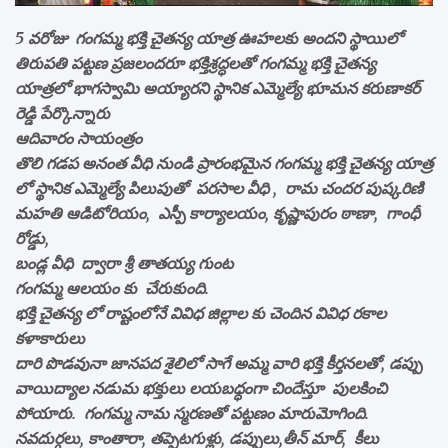
5 వరోజు గంగమ్మ భక్తి చైతన్య యాత్ర ఊహలకు అందని స్థాయిలో
తిరుపతి పట్టణ ప్రజలందరూ భక్తిశ్రద్ధలతో గంగమ్మ భక్తి చైతన్య
యాత్రలో భాగస్వామి అయ్యారని స్థానిక ఎమ్మెల్యే భూమన కరుణాకర్
రెడ్డి పేర్కొన్నారు
ఆదివారం సాయంత్రం
తొలి గడప అనంత వీధి నుండి ప్రారంభమైన గంగమ్మ భక్తి చైతన్య యాత్ర
లో స్థానిక ఎమ్మెల్యే పిలుపుతో పరసాల వీధి , రామ చందర పుష్కరిణి
మహతి ఆడిటోరియం, ఎస్పీ కార్యాలయం, కృష్ణాపురం ఠాణా, గాంధీ
రోడ్డు,
బండ్ల వీధి ద్వారా శ్రీ తాతయ్య గుంట
గంగమ్మ ఆలయం కు చేరుకుంది.
భక్తి చైతన్య లో రాష్టంలోనే వివిధ జిల్లాల కు చెందిన వివిధ రకాల
కళాకారులు
దారి పొడవునా జానపద శైలిలో సాగే అమ్మ వారి భక్తి కీర్తనలతో, డప్పు
వాయిద్యాల నడుమ భక్తులు లయబధ్ధంగా చిందేస్తూ పులకించి
పోయారు. గంగమ్మ నామ స్మరణతో పట్టణం మారుమోగింది.
నవదుర్గలు, కాంతారా, తప్పెటగుళ్లు, డప్పులు,తీన్ మార్, కీలు