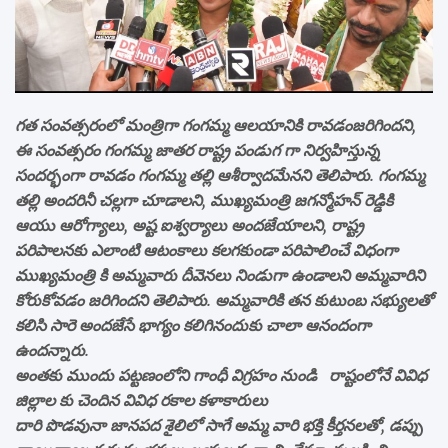
గత సంవత్సరంలో మంత్రిగా గంగమ్మ ఆలయానికి రావడంజరిగిందని,
ఈ సంవత్సరం గంగమ్మ జాతర రాష్ట్ర పండుగ గా నిర్వహిస్తున్న
సందర్భంగా రావడం గంగమ్మ తల్లి ఆశీర్వాదమేనని తెలిపారు. గంగమ్మ
తల్లి అందరినీ చల్లగా చూడాలని, ముఖ్యమంత్రి జగన్మోహన్ రెడ్డికి
ఆయు ఆరోగ్యాలు, అష్ట ఐశ్వర్యాలు అందజేయాలని, రాష్ట్ర
పరిపాలనకు ఎలాంటి ఆటంకాలు కలగకుండా పరిపాలించే విధంగా
ముఖ్యమంత్రి కి అమ్మవారు దీవెనలు నిండుగా ఉండాలని అమ్మవారిని
కోరుకోవడం జరిగిందని తెలిపారు. అమ్మవారికి తన కుటుంబ సభ్యులతో
కలిసి సారె అందజేసే భాగ్యం కలిగినందుకు చాలా ఆనందంగా
ఉందన్నారు.
అంతకు ముందు పట్టణంలోని గాంధీ విగ్రహం నుండి రాష్టంలోనే వివిధ
జిల్లాల కు చెందిన వివిధ రకాల కళాకారులు
దారి పొడవునా జానపద శైలిలో సాగే అమ్మ వారి భక్తి కీర్తనలతో, డప్పు