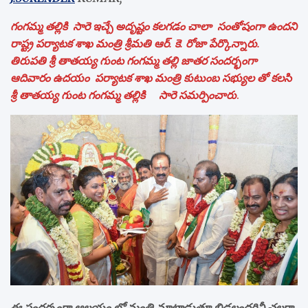
గంగమ్మ తల్లికి సారె ఇచ్చే అదృష్టం కలగడం చాలా సంతోషంగా ఉందని
రాష్ట్ర పర్యాటక శాఖ మంత్రి శ్రీమతి ఆర్. కె. రోజా పేర్కొన్నారు.
తిరుపతి శ్రీ తాతయ్య గుంట గంగమ్మ తల్లి జాతర సందర్భంగా
ఆదివారం ఉదయం పర్యాటక శాఖ మంత్రి కుటుంబ సభ్యుల తో కలసి
శ్రీ తాతయ్య గుంట గంగమ్మ తల్లికి సారె సమర్పించారు
.
ఈ సందర్భంగా ఆలయం లో మంత్రి మాట్లాడుతూ బిడ్డలందరినీ చల్లగా