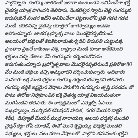
పాల్గొన్నారు. గంగమ్మ జాతరంటే ఇలాగా ఉంటుందని అనిపించేలా భక్తి
చైతన్య యాత్ర సాగిందని తెలిపారు. వెంకటేశ్వర స్వామి చెల్లి గంగమ్మకు
జరుపుకునే పండగ ఇదేని అనిపించేలా పట్టణంలోని ప్రతి గడప గడప
నుండి కదిలివచ్చి చైతన్య యాత్రలో భాగస్వామ్యం అవడం
జరిగిందన్నారు. జాతర బ్రహ్మత్స వాలు మొదలైనప్పటినుండి
ఆలయంలో భక్తులతో కిటకిటలాడుతున్నదిని తిరుపతి చుట్టుపక్క
ప్రాంతాల ప్రజలే కాకుండా పక్క రాష్ట్రాల నుండి కూడా అనేకమంది
భక్తులు వచ్చి వేశాలు వేసి గంగమ్మను దర్శించుకోవడం
జరుగుతుందన్నారు బ్రహ్మోత్సవాలు మొదలైనప్పటినుండి ప్రతిరోజు 80
వేల మంది భక్తులు వచ్చి అమ్మవారిని దర్శించుకున్నారు. ఆదివారం
సుమారు లక్ష మంది భక్తులు గంగమ్మ దర్శించుకున్నారని తెలిపారు.
గంగమ్మ తల్లికి ఇష్టమైన వేషాలు వేసుకొని గంగమ్మను తృప్తి పరచడం తో
పాటు ఈరోజు నిర్వహించిన భక్తి చైతన్య యాత్ర విజయవంతంగా
ముగిసిందని తెలిపారు. ఈ కార్యక్రమంలో ఎమ్మెల్సీ సిపాయి
సుబ్రహ్మణ్యం, మున్సిపల్ కమిషనర్ హరిత, నగర మేయర్ డాక్టర్
శిరీష, డిప్యూటీ మేయర్ ముద్ర నారాయణ, ఆలయ ధర్మకర్త మండలి
చైర్మన్ కట్టా గోపి యాదవ్, ఈవో ముని కృష్ణయ్య, ధర్మకర్త మండలి
సభ్యులు, భక్తులు పలు రకాల వేషాలుతో పాల్గొని తమవంతు భక్తిని