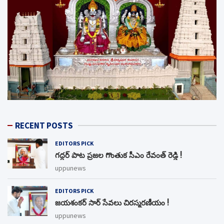
RECENT POSTS
EDITORS PICK
గద్దర్ పాట ప్రజల గొంతుక సీఎం రేవంత్ రెడ్డి !
uppunews
EDITORS PICK
జయశంకర్ సార్ సేవలు చిరస్మరణీయం !
uppunews