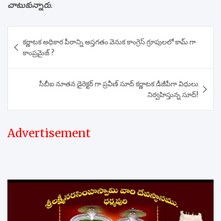
చాటుకున్నారు.
Post
కర్ణాటక అధికార పీఠాన్ని అస్తగతం వెనుక కాంగ్రెస్ గ్రూపులలో కామ్ గా
navigation
కాంప్రమైజ్ ?
సీబీఐ నూతన డైరెక్టర్ గా ప్రవీణ్ సూద్ కర్ణాటక డీజీపీగా విధులు
నిర్వహిస్తున్న సూద్!
Advertisement