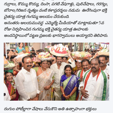
గుర్రాలు, కొమ్ము కొయ్య, దింసా, పగటి వేషగాళ్లు, పులివేషాలు, గరగల్లు,
బోనాల,గిరిజన నృత్యం వంటి కళాప్రదర్శలు నడుమ ఊరేగింపుగా భక్తి
చైతన్య యాత్ర గంగమ్మ ఆలయం చేరుకుంది.
అనంతరం ఆలయమువద్ద ఎమ్మెల్యే మీడియాతో మాట్లాడుతూ 5వ
రోజు నిర్వహించిన గంగమ్మ భక్తి చైతన్య యాత్ర ఊహలకు
అందనిస్థాయిలో పట్టణ ప్రజలకు భాగస్వాములు అయ్యారని తెలిపారు.
రంగుల పోటీల్లాగా వేషాలు వేసుకొని అతి ఉత్సాహంగా భక్తులు