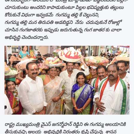
చూసుకుంటు అందరిని కాపాడుకుంటూ పిల్లల భవిష్యత్తుకు తల్లులు
కోరుకునే విధంగా ఇవ్వడమే గంగమ్మ తల్లి కే చెల్లునని,
గంగమ్మ తల్లి మన తిరుపతి ఆడబిడ్డని నేను చదువుకునే రోజుల్లో
చూసిన గంగజాతరకు ఇప్పుడు జరుగుతున్న గంగ జాతర కు చాలా
అభివృద్ధి చెందిందన్నారు.
రాష్ట్ర ముఖ్యమంత్రి వైఎస్ జగన్మోహన్ రెడ్డిని ఈ గంగమ్మ ఆలయానికి
తీసుకువచ్చి ఆలయ అభివృద్ధికి నిరంతరం కృషి చేస్తున్న శాసన