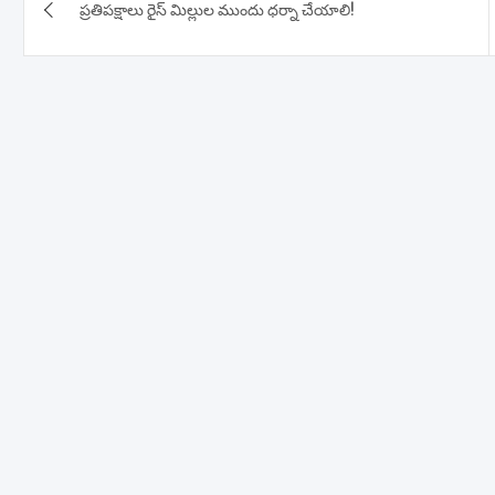
ప్రతిపక్షాలు రైస్ మిల్లుల ముందు ధర్నా చేయాలి!
navigation