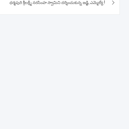
ధర్మపురి శ్రీలక్ష్మీ నరసింహ స్వామిని దర్శించుకున్న జడ్జి, ఎమ్మెల్యే !