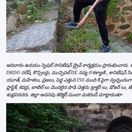
ఆదివారం ఉదయం స్పెషల్ సానిటేషన్ డ్రైవ్ కార్యక్రమం ప్రారంభించారు. ఈ
DRDO నరేష్, కౌన్సిలర్లు, మున్సిపల్ DE నవ్య గ కళ్యాణి , శానిటేషన్ సిబ్
యూత్, మహిళలు, ప్రజలు, పెద్ద ఎత్తున 150 మంది కి పైగా స్వచ్చందం
ప్లాస్టిక్, కవర్లు, బాటిల్ లు మొదలైన పొడి చెత్తను ట్రాక్టర్ లు, డోజర్ 
శుభ్రపరచరు. జిల్లా అదనపు కలెక్టర్ మందా మకరంద్ మాట్లాడుతూ