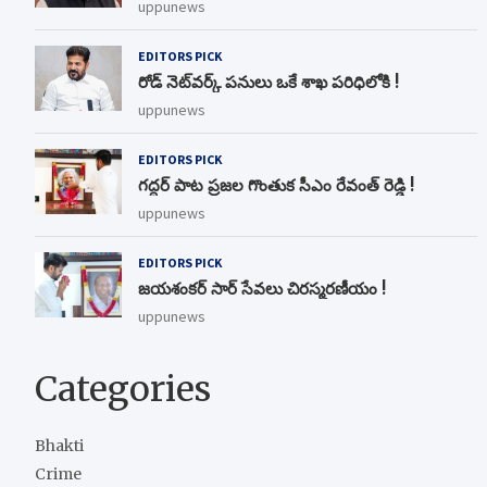
uppunews
EDITORS PICK
రోడ్ నెట్‌వర్క్‌ పనులు ఒకే శాఖ పరిధిలోకి !
uppunews
EDITORS PICK
గద్దర్ పాట ప్రజల గొంతుక సీఎం రేవంత్ రెడ్డి !
uppunews
EDITORS PICK
జయశంకర్ సార్ సేవలు చిరస్మరణీయం !
uppunews
Categories
Bhakti
Crime