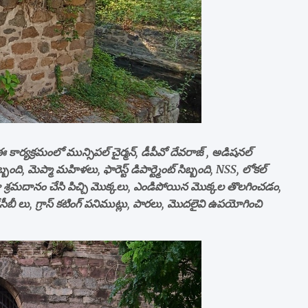
 కార్యక్రమంలో మున్సిపల్ చైర్మన్, డీపీవో దేవరాజ్ , అడిషనల్
బంది, మెప్మా మహిళలు, ఫారెస్ట్ డిపార్ట్మెంట్ సిబ్బంది, NSS, లోకల్
గా శ్రమదానం చేసి పిచ్చి మొక్కలు, ఎండిపోయిన మొక్కల తొలగించడం,
లు, జేసీబీ లు, గ్రాస్ కటింగ్ పనిముట్లు, పారలు, మొదలైవి ఉపయోగించి