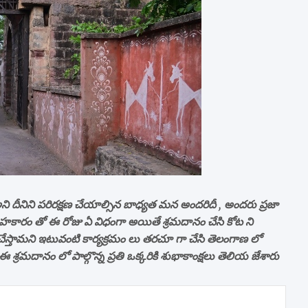
ి దీనిని పరిరక్షణ చేయాల్సిన బాధ్యత మన అందరిదీ , అందరు ప్రజా
ల సహకారం తో ఈ రోజు ఏ విధంగా అయితే శ్రమదానం చేసి కోట ని
చేస్తామని ఇటువంటి కార్యక్రమం లు తరచూ గా చేసి తెలంగాణ లో
శ్రమదానం లో పాల్గొన్న ప్రతి ఒక్కరికి శుభాకాంక్షలు తెలియ జేశారు