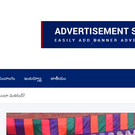
పంచాంగం
ఇంటర్వ్యూ
జాతీయం
ర్ మందా మకరంద్!