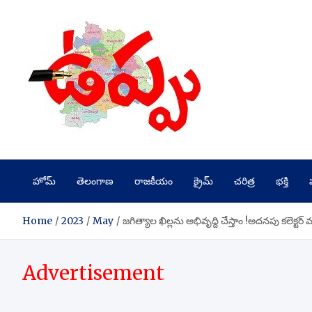
Skip
to
content
హోమ్
తెలంగాణ
రాజకీయం
క్రైమ్
చరిత్ర
భక్తి
Home
2023
May
జగిత్యాల ఖిల్లను అభివృద్ది చేస్తాం !అదనపు కలెక్ట
Advertisement