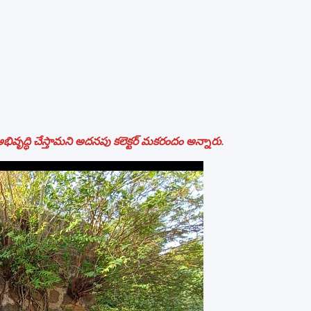
ా అభివృద్ధి చేస్తామని అదనపు కలెక్టర్ మకరందం అన్నారు.