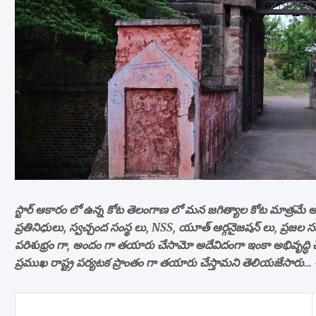
స్టార్ ఆకారం లో ఉన్న కోట తెలంగాణ లో మన జగిత్యాల కోట మాత్రమే అన
ప్రతినిధులు, స్వచ్చంద సంస్థ లు, NSS, యూత్ ఆర్గనైజషన్ లు, ప్రజ
పరిశుభ్రం గా, అందం గా తయారు చేసామో అదేవిదంగా ఇంకా అభివృద్ధి 
ప్రముఖ రాష్ట్ర పర్యటక ప్రాంతం గా తయారు చేస్తామని తెలియజేసారు… ఈ 
Post