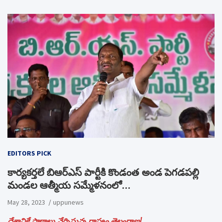
EDITORS PICK
కార్యకర్తలే బిఆర్ఎస్ పార్టీకి కొండంత అండ పెగడపల్లి
మండల ఆత్మీయ సమ్మేళనంలో…
May 28, 2023
uppunews
దేశానికే పాఠాలు నేర్పిస్తున్న రాష్ట్రం తెలంగాణ!