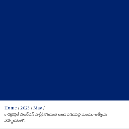
Home
2023
May
కార్యకర్తలే బిఆర్ఎస్ పార్టీకి కొండంత అండ పెగడపల్లి మండల ఆత్మీయ
సమ్మేళనంలో…