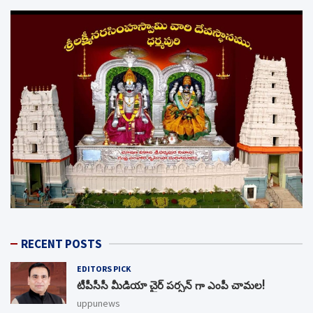
RECENT POSTS
EDITORS PICK
టీపీసీసీ మీడియా చైర్ పర్సన్ గా ఎంపీ చామల!
uppunews