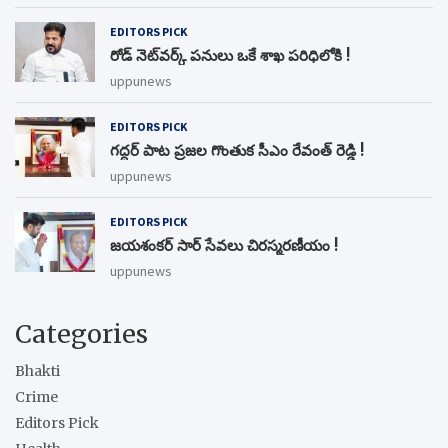
EDITORS PICK
రోడ్ నెట్‌వర్క్‌ పనులు ఒకే శాఖ పరిధిలోకి !
uppunews
EDITORS PICK
గద్దర్ పాట ప్రజల గొంతుక సీఎం రేవంత్ రెడ్డి !
uppunews
EDITORS PICK
జయశంకర్ సార్ సేవలు చిరస్మరణీయం !
uppunews
Categories
Bhakti
Crime
Editors Pick