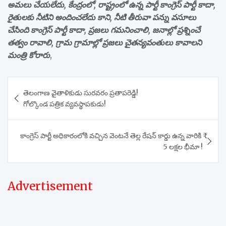
అమలు చేయలేదు, కేంద్రంలో, రాష్ట్రంలో ఉన్న పార్టీ కాంగ్రెస్ పార్టీ కాదా,
రైతులకు నీటిని అందించలేదు కాని, నీటి తీరువా పన్ను వసూలు
చేసింది కాంగ్రెస్ పార్టీ కాదా, ప్రజలు గమనించాలి, జనాల్లో ప్రశ్నించే
తత్వం రావాలి, గ్రామ గ్రామాల్లో ప్రజలు చైతన్యవంతులు కావాలని
మంత్రి కోరారు
,
Post
తెలంగాణ వైతాళికుడు సురవరం ప్రతాపరెడ్డి!
navigation
గోల్కొండ పత్రిక వ్యవస్థాపకుడు!
కాంగ్రెస్ పార్టీ అధికారంలోకి వచ్చిన వెంటనే తెల్ల రేషన్ కార్డు ఉన్న వారికి ₹
5 లక్షల భీమా !
Advertisement