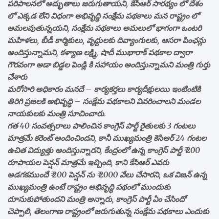
పరిపాలనలో అద్భుతాలు జరుగుతాయని, కేసీఆర్ సారథ్యం లో దేశం
లో ఎక్కడ లేని విధంగా అభివృద్ధి సంక్షేమ పథకాలు మన రాష్ట్రం లో
అమలవుతున్నయని, సంక్షేమ పథకాలు అమలులో భాగంగా ఒంటరి
మహిళలు, బీడీ కార్మికులు, వృద్దులకు దివ్యాంగులకు, ఆసరా పింఛన్లు
అందిస్తున్నామని, కళ్యాణ లక్ష్మి, షాదీ ముభారాక్ పథకాల ద్వారా
గౌరవంగా అడా బిడ్డల పెండ్లి కి సహాయం అందిస్తున్నామని మంత్రి గుర్తు
చేశారు
మరోసారి అధికారం మనదే – కార్యకర్తలు కార్యదీక్షులయి ఇంటింటికి
తిరిగి ప్రజలకి అభివృద్ధి – సంక్షేమ పథకాలని వివరించాలని మండల
నాయకులకు మంత్రి సూచించారు.
గత 40 సంవత్సరాలు పాలించిన కాంగ్రెస్ పార్టీ రైతులకు 3 గంటలు
మాత్రమే కరెంట్ అందించిందని, కానీ ముఖ్యమంత్రి కెసిఆర్ 24 గంటల
ఉచిత విద్యుత్తు అందిస్తున్నారని, కేంద్రంలో ఉన్న కాంగ్రెస్ పార్టీ ₹ 200
రూపాయల పెన్షన్ మాత్రమే ఇచ్చింది, కాని కేసిఆర్ ఎవరు
అడగకముందే ₹ 200 పెన్షన్ ను ₹ 2000 వేలు చేసారని, ఒక విజన్ ఉన్న
ముఖ్యమంత్రి ఉంటే రాష్ట్రం అభివృద్ధి పథంలో ముందుకు
దూసుకుపోతుందని మంత్రి అన్నారు, కాంగ్రెస్ పార్టీ ఏం చేసిందో
చెప్పాలి, తెలంగాణ రాష్ట్రంలో జరుగుతున్న సంక్షేమ పథకాలు ఎందుకు