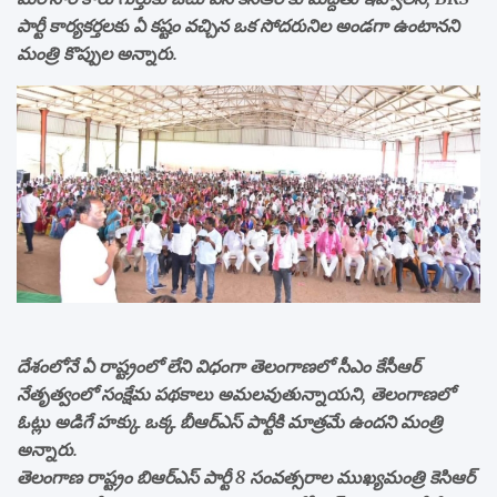
పార్టీ కార్యకర్తలకు ఏ కష్టం వచ్చిన ఒక సోదరునిల అండగా ఉంటానని
మంత్రి కొప్పుల అన్నారు.
దేశంలోనే ఏ రాష్ట్రంలో లేని విధంగా తెలంగాణలో సీఎం కేసీఆర్‌
నేతృత్వంలో సంక్షేమ పథకాలు అమలవుతున్నాయని, తెలంగాణలో
ఓట్లు అడిగే హక్కు ఒక్క బీఆర్‌ఎస్‌ పార్టీకి మాత్రమే ఉందని మంత్రి
అన్నారు.
తెలంగాణ రాష్ట్రం బిఆర్ఎస్ పార్టీ 8 సంవత్సరాల ముఖ్యమంత్రి కెసిఆర్