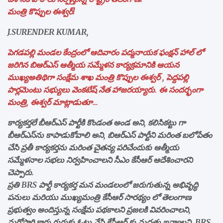
మంత్రి కొప్పుల ఈశ్వర్!
J.SURENDER KUMAR,
పెగడపల్లి మండల కేంద్రంలో ఆదివారం పద్మనాయక ఫంక్షన్ హాల్ లో
జరిగిన బిఆర్ఎస్ ఆత్మీయ సమ్మేళన కార్యక్రమానికి ఆయన
ముఖ్యఅతిథిగా సంక్షేమ శాఖ మంత్రి కొప్పుల ఈశ్వర్ , పెద్దపల్లి
పార్లమెంటు సభ్యులు వెంకటేష్ నేత హాజరయ్యారు. ఈ సందర్భంగా
మంత్రి, ఈశ్వర్ మాట్లాడుతూ…
కార్యకర్తలే బీఆర్‌ఎస్‌ పార్టీకి కొండంత అండ అని, కలిసికట్టు గా
బీఆర్‌ఎస్‌ను కాపాడుకోవాలి అని, బిఆర్ఎస్ పార్టీని మరింత బలోపేతం
చేసి ప్రతీ కార్యకర్తను మరింత చైతన్య పరిచేందుకు ఆత్మీయ
సమ్మేళనాల సభలు నిర్వహించాలని సీఎం కేసీఆర్ ఆదేశించారని
చెప్పారు.
ప్రతి BRS పార్టీ కార్యకర్త మన మండలంలో జరుగుతున్న అభివృద్ధి
పనులు మరియు ముఖ్యమంత్రి కేసీఆర్ సారథ్యం లో తెలంగాణ
ప్రభుత్వం అందిస్తున్న సంక్షేమ పథకాలని ప్రజలకి వివరించాలని,
మరోసారి కారు గుర్తుకు ఓటు వేసి కేసీఆర్ కు మద్దతు ఇవ్వాలని, BRS