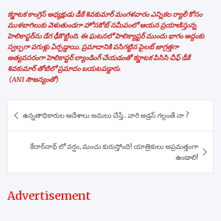
కర్ణాటక కాంగ్రెస్ అధ్యక్షుడు డీకే శివకుమార్ మంగళవారం ఎన్నికల ర్యాలీ కోసం
ముళబాగిలుకు వెళుతుండగా హోసకోట్ సమీపంలో ఆయన ప్రయాణిస్తున్న
హెలికాప్టర్‌ను డేగ ఢీకొట్టింది. ఈ ఘటనలో హెలిక్యాప్టర్ ముందు భాగం అద్దంకు
స్వల్పగా పగుళ్లు ఏర్పడ్డాయి. ప్రమాదానికి పసిగట్టిన పైలట్ జాగ్రత్తగా
అత్యవసరంగా హెలికాప్టర్ ల్యాండింగ్ చేయడంతో కర్ణాటక పిసిసి చీఫ్ డీకే
శివకుమార్ తోటిలో ప్రమాదం బయటపడ్డారు.
(ANI సౌజన్యంతో)
Post
ఉన్నతాధికారుల ఆదేశాలు అమలు చేస్తే.. వారి అడ్రస్ గల్లంతే నా ?
navigation
కేదార్‌నాథ్ లో వర్షం, మంచు కురుస్తోంది! యాత్రికులు అప్రమత్తంగా
ఉండాలి!
Advertisement