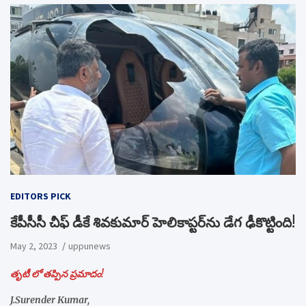
EDITORS PICK
కేపీసీసీ చీఫ్ డీకే శివకుమార్ హెలికాప్టర్‌ను డేగ ఢీకొట్టింది!
May 2, 2023
uppunews
తృటీ లో తప్పిన ప్రమాదం!
J.Surender Kumar,