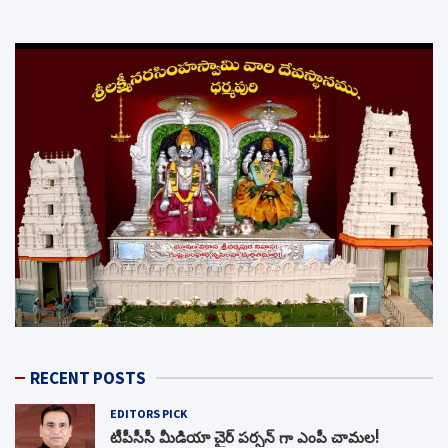
RECENT POSTS
EDITORS PICK
టీపీసీసీ మీడియా చైర్ పర్సన్ గా ఎంపీ చామల!