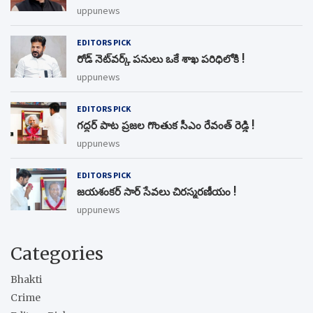
uppunews
EDITORS PICK
రోడ్ నెట్‌వర్క్‌ పనులు ఒకే శాఖ పరిధిలోకి !
uppunews
EDITORS PICK
గద్దర్ పాట ప్రజల గొంతుక సీఎం రేవంత్ రెడ్డి !
uppunews
EDITORS PICK
జయశంకర్ సార్ సేవలు చిరస్మరణీయం !
uppunews
Categories
Bhakti
Crime