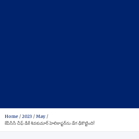
Home
2023
May
కేపీసీసీ చీఫ్ డీకే శివకుమార్ హెలికాప్టర్‌ను డేగ ఢీకొట్టింది!