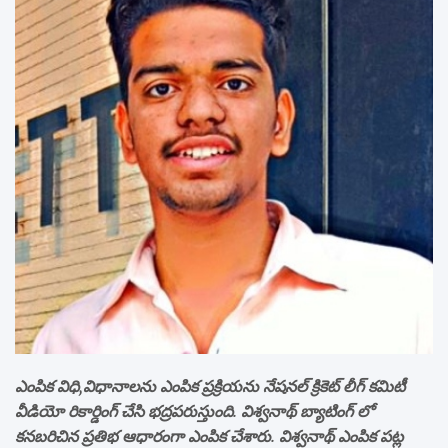
ఎంపిక విధి,విధానాలను ఎంపిక ప్రక్రియను నేషనల్ క్రికెట్ లీగ్ కమిటీ
వీడియో రికార్డింగ్ చేసి భద్రపరుస్తుంది. విశ్వనాథ్ బ్యాటింగ్ లో
కనబరిచిన ప్రతిభ ఆధారంగా ఎంపిక చేశారు. విశ్వనాథ్ ఎంపిక పట్ల