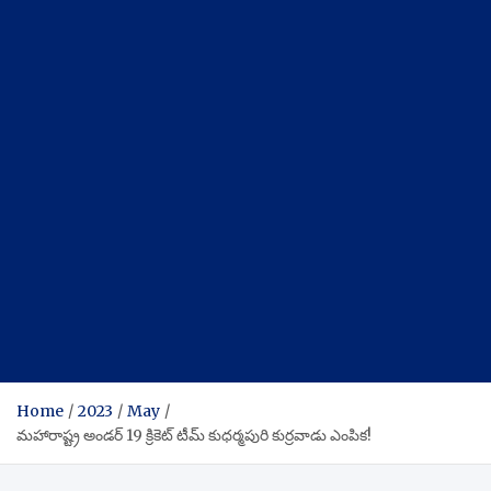
Home
2023
May
మహారాష్ట్ర అండర్ 19 క్రికెట్ టీమ్ కుధర్మపురి కుర్రవాడు ఎంపిక!