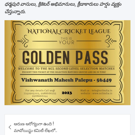
ధర్మపురి వాసులు, క్రికెటర్ అభిమానులు, క్రీడాకారులు హర్షం వ్యక్తం
చేస్తున్నారు.
Post
ఆరుణ ఆరోగ్యంగా ఉంది !
navigation
మావోయిస్టు కమిటీ లేఖలో..