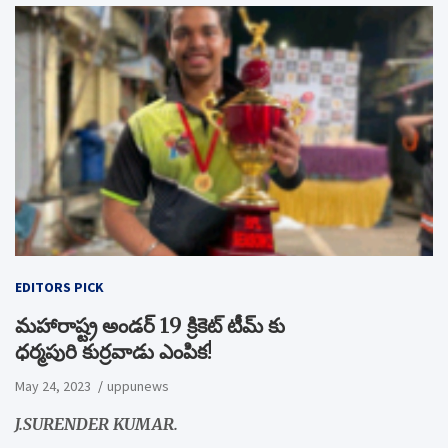
EDITORS PICK
మహారాష్ట్ర అండర్ 19 క్రికెట్ టీమ్ కు
ధర్మపురి కుర్రవాడు ఎంపిక!
May 24, 2023
uppunews
J.SURENDER KUMAR.