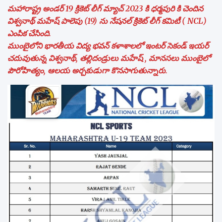
మహారాష్ట్ర అండర్ 19 క్రికెట్ లీగ్ మ్యాచ్ 2023 కి ధర్మపురి కి చెందిన
విశ్వనాథ్ మహేష్ పాలెపు (19) ను నేషనల్ క్రికెట్ లీగ్ కమిటీ ( NCL)
ఎంపిక చేసింది.
ముంబైలోని భారతీయ విద్య భవన్ కళాశాలలో ఇంటర్ సెకండ్ ఇయర్
చదువుతున్న విశ్వనాథ్, తల్లిదండ్రులు మహేష్ , మానసలు ముంబైలో
పౌరోహిత్యం, ఆలయ అర్చకుడుగా కొనసాగుతున్నారు.