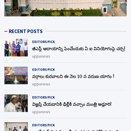
RECENT POSTS
EDITORS PICK
జీఎస్టీ ఆదాయాన్ని పెంచేందుకు ఏ ఐ వినియోగంపై చర్చ!
uppunews
EDITORS PICK
వర్షాలు కురవాలని ఈ నెల 10 న వరుణ యాగం !
uppunews
EDITORS PICK
విజ్ఞప్తి చేయడానికి ఢిల్లీకి వచ్చాం మంత్రి అడ్లూరి!
uppunews
EDITORS PICK