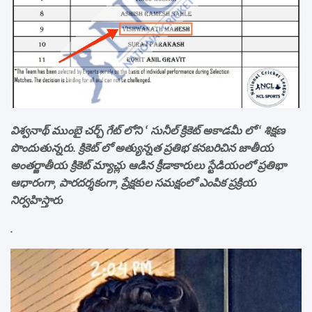
విశ్వనాథ్ ముంబై చర్చ్ గేట్ లోని ‘ సునీల్ క్రికెట్ అకాడమీ లో ‘ శిక్షణ
పొందుతున్నరు. క్రికెట్ లో అత్యున్నత ప్రతిభ కనబరిచిన జాతీయ
అంతర్జాతీయ క్రికెట్ మ్యాచ్లు ఆడిన క్రీడాకారులు స్టేడియంలో ప్రతిభా
ఆధారంగా, పారదర్శకంగా, ప్రేక్షకుల సమక్షంలో ఎంపిక ప్రక్రియ
నిర్వహిస్తారు
.