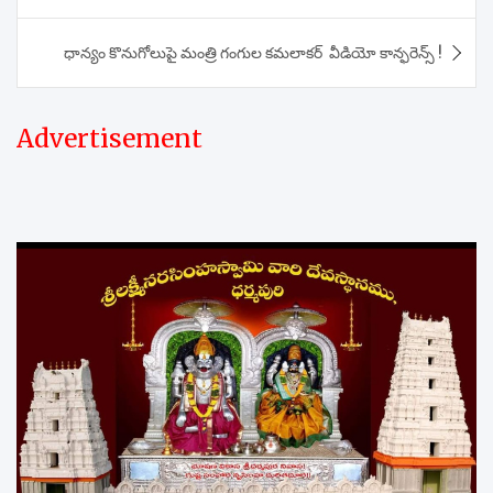
ధాన్యం కొనుగోలుపై మంత్రి గంగుల కమలాకర్ వీడియో కాన్ఫరెన్స్ !
Advertisement