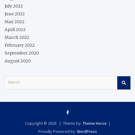
July 2022
June 2022
May 2022
April 2022
March 2022
February 2022
September 2020
August 2020
S
e
a
r
c
h
Copyright © 2026
Theme by:
Theme Horse
Proudly Powered by:
WordPress