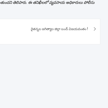
ుగుతుందని తెలిపారు. ఈ తనిఖీలలో వ్యవసాయ అధికారులు పోలీసు
రైతన్నల జగిత్యాల జిల్లా బంద్ విజయవంతం !