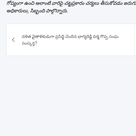
గోప్యంగా ఉంచి ఆలాంటి వారిపై చట్టప్రకారం చర్యలు తీసుకోవడం జర
అధికారులు, సిబ్బంది పాల్గొన్నారు.
Post
దళిత వైతాళికుడుగా ప్రసిద్ధి చెందిన భాగ్యరెడ్డి వర్మ గొప్ప సంఘ
navigation
సంస్కర్త !