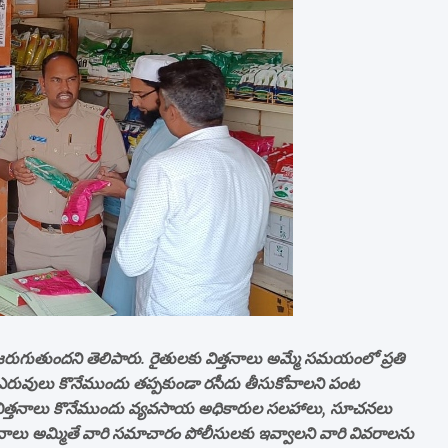
 జరుగుతుందని తెలిపారు. రైతులకు విత్తనాలు అమ్మే సమయంలో ప్రతి
లు ఎరువులు కొనేముందు తప్పకుండా రసీదు తీసుకోవాలని పంట
లు విత్తనాలు కొనేముందు వ్యవసాయ అధికారుల సలహాలు, సూచనలు
్తనాలు అమ్మితే వారి సమాచారం పోలీసులకు ఇవ్వాలని వారి వివరాలను