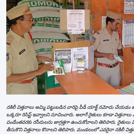
నకిలీ విత్తనాలు అమ్మి పట్టుబడిన వారిపై పీడీ యాక్ట్ నమోదు చేయడం
ఒక్కరూ రిసిప్ట్ ఇవ్వాలని సూచించారు. అలాగే రైతులు కూడా విత్తనా
పండేంతవరకు రసీదులను జాగ్రత్తగా ఉంచుకోవాలని తెలిపారు. రైతు
తీసుకొని విత్తనాలు కొనాలని తెలిపారు. మండలంలో ఎవరైనా నకిలీ విత