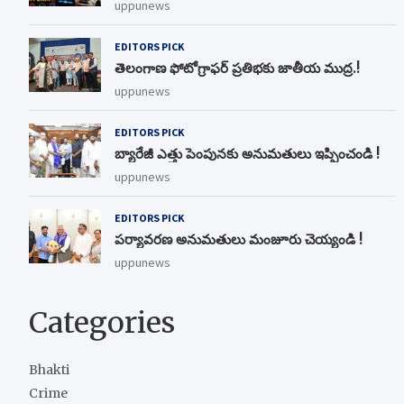
uppunews
EDITORS PICK
తెలంగాణ ఫోటోగ్రాఫర్ ప్రతిభకు జాతీయ ముద్ర.!
uppunews
EDITORS PICK
బ్యారేజీ ఎత్తు పెంపున‌కు అనుమ‌తులు ఇప్పించండి !
uppunews
EDITORS PICK
ప‌ర్యావ‌ర‌ణ అనుమ‌తులు మంజూరు చెయ్యండి !
uppunews
Categories
Bhakti
Crime