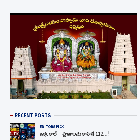
RECENT POSTS
EDITORS PICK
ఒక్క కాల్ – ప్రాణాలను కాపాడే 112…!