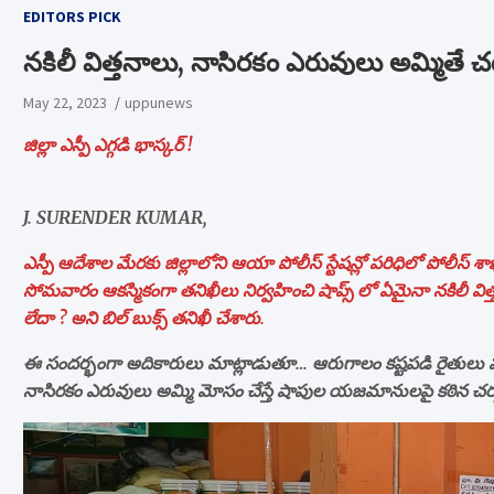
EDITORS PICK
నకిలీ విత్తనాలు, నాసిరకం ఎరువులు అమ్మితే చట్
May 22, 2023
uppunews
జిల్లా ఎస్పీ ఎగ్గడి భాస్కర్ !
J. SURENDER KUMAR,
ఎస్పీ ఆదేశాల మేరకు జిల్లాలోని ఆయా పోలీస్ స్టేషన్లో పరిధిలో పోలీస్ శా
సోమవారం ఆకస్మికంగా తనిఖీలు నిర్వహించి షాప్స్ లో ఏమైనా నకిలీ విత
లేదా ? అని బిల్ బుక్స్ తనిఖీ చేశారు.
ఈ సందర్భంగా అదికారులు మాట్లాడుతూ… ఆరుగాలం కష్టపడి రైతులు వ్య
నాసిరకం ఎరువులు అమ్మి మోసం చేస్తే షాపుల యజమానులపై కఠిన చర