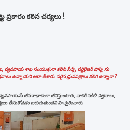
ట ప్రకారం కఠిన చర్యలు !
ఖ, వ్యవసాయ శాఖ సంయుక్తంగా కలిసి సీడ్స్, ఫర్టిలైజర్ షాప్స్ ను
్తనాలు ఉన్నాయని ఆరా తీశారు. సరైన ధ్రువపత్రాలు కలిగి ఉన్నారా ?
వసాయమే జీవనాధారంగా జీవిస్తుంటారు, వారికి నకిలీ విత్తనాలు,
్యలు తీసుకోవడం జరుగుతుందని హెచ్చరించారు.