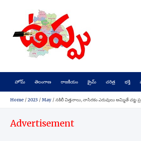
Skip
to
content
హోమ్
తెలంగాణ
రాజకీయం
క్రైమ్
చరిత్ర
భక్తి
Home
2023
May
నకిలీ విత్తనాలు, నాసిరకం ఎరువులు అమ్మితే చట్ట ప్
Advertisement