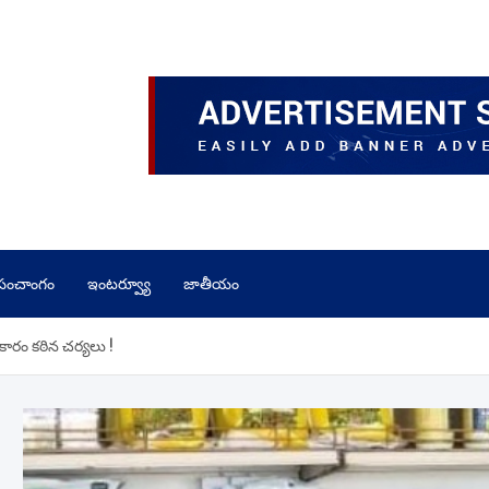
పంచాంగం
ఇంటర్వ్యూ
జాతీయం
రకారం కఠిన చర్యలు !