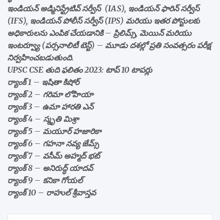
ఇండియన్ అడ్మినిస్ట్రేటివ్ సర్వీస్ (IAS), ఇండియన్ ఫారిన్ సర్వీస్
(IFS), ఇండియన్ పోలీస్ సర్వీస్ (IPS) మరియు ఇతర పోస్టులకు
అధికారులను ఎంపిక చేయడానికి – ప్రిలిమ్స్, మెయిన్ మరియు
ఇంటర్వ్యూ (పర్సనాలిటీ టెస్ట్) – మూడు దశల్లో ప్రతి సంవత్సరం పరీక్ష
నిర్వహించబడుతుంది.
UPSC CSE తుది ఫలితం 2023: టాప్ 10 టాపర్లు
ర్యాంక్ 1 – ఇషితా కిషోర్
ర్యాంక్ 2 – గరిమా లోహియా
ర్యాంక్ 3 – ఉమా హారతి ఎన్
ర్యాంక్ 4 – స్మృతి మిశ్రా
ర్యాంక్ 5 – మయూర్ హజారికా
ర్యాంక్ 6 – గహనా నవ్య జేమ్స్
ర్యాంక్ 7 – వసీమ్ అహ్మద్ భట్
ర్యాంక్ 8 – అనిరుద్ధ్ యాదవ్
ర్యాంక్ 9 – కనికా గోయల్
ర్యాంక్ 10 – రాహుల్ శ్రీవాస్తవ