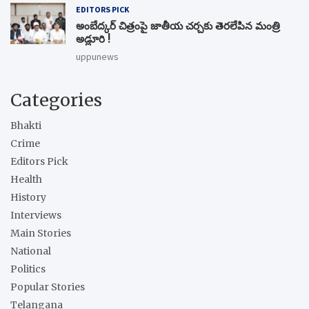
EDITORS PICK
అంబేద్కర్ చిత్రంపై జాతీయ చర్చకు తెరలేపిన మంత్రి
అడ్లూరి !
uppunews
Categories
Bhakti
Crime
Editors Pick
Health
History
Interviews
Main Stories
National
Politics
Popular Stories
Telangana