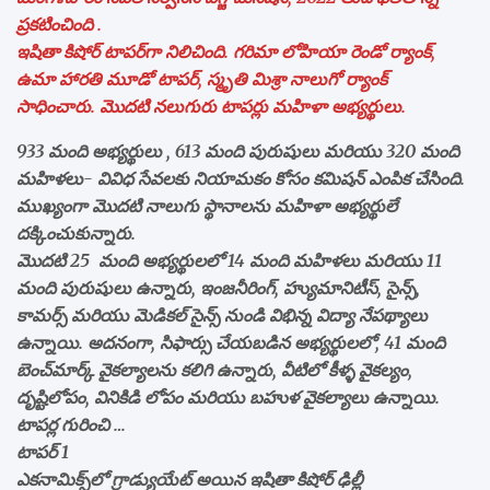
ప్రకటించింది .
ఇషితా కిషోర్ టాపర్‌గా నిలిచింది. గరిమా లోహియా రెండో ర్యాంక్‌,
ఉమా హారతి మూడో టాపర్‌, స్మృతి మిశ్రా నాలుగో ర్యాంక్‌
సాధించారు. మొదటి నలుగురు టాపర్లు మహిళా అభ్యర్థులు.
933 మంది అభ్యర్థులు , 613 మంది పురుషులు మరియు 320 మంది
మహిళలు- వివిధ సేవలకు నియామకం కోసం కమిషన్ ఎంపిక చేసింది.
ముఖ్యంగా మొదటి నాలుగు స్థానాలను మహిళా అభ్యర్థులే
దక్కించుకున్నారు.
మొదటి 25 మంది అభ్యర్థులలో 14 మంది మహిళలు మరియు 11
మంది పురుషులు ఉన్నారు, ఇంజనీరింగ్, హ్యుమానిటీస్, సైన్స్,
కామర్స్ మరియు మెడికల్ సైన్స్ నుండి విభిన్న విద్యా నేపథ్యాలు
ఉన్నాయి. అదనంగా, సిఫార్సు చేయబడిన అభ్యర్థులలో, 41 మంది
బెంచ్‌మార్క్ వైకల్యాలను కలిగి ఉన్నారు, వీటిలో కీళ్ళ వైకల్యం,
దృష్టిలోపం, వినికిడి లోపం మరియు బహుళ వైకల్యాలు ఉన్నాయి.
టాపర్ల గురించి …
టాపర్ 1
ఎకనామిక్స్‌లో గ్రాడ్యుయేట్ అయిన ఇషితా కిషోర్ ఢిల్లీ