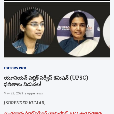
EDITORS PICK
యూనియన్ పబ్లిక్ సర్వీస్ కమిషన్ (UPSC)
ఫలితాలు విడుదల!
May 23, 2023
uppunews
J.SURENDER KUMAR,
మంగళవారం సివిల్ సర్వీసెస్ ఎగ్జామినేషన్, 2022 తుది ఫలితాన్ని