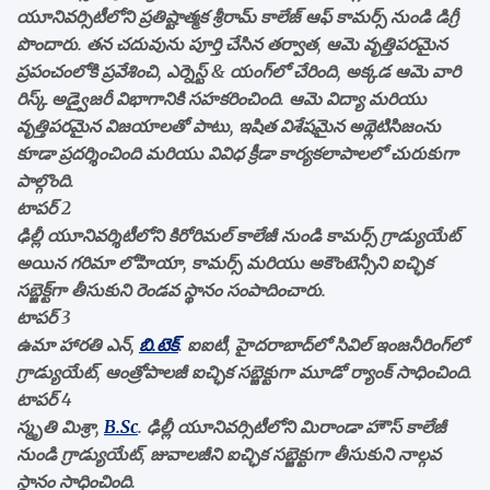
యూనివర్సిటీలోని ప్రతిష్టాత్మక శ్రీరామ్ కాలేజ్ ఆఫ్ కామర్స్ నుండి డిగ్రీ
పొందారు. తన చదువును పూర్తి చేసిన తర్వాత, ఆమె వృత్తిపరమైన
ప్రపంచంలోకి ప్రవేశించి, ఎర్నెస్ట్ & యంగ్‌లో చేరింది, అక్కడ ఆమె వారి
రిస్క్ అడ్వైజరీ విభాగానికి సహకరించింది. ఆమె విద్యా మరియు
వృత్తిపరమైన విజయాలతో పాటు, ఇషిత విశేషమైన అథ్లెటిసిజంను
కూడా ప్రదర్శించింది మరియు వివిధ క్రీడా కార్యకలాపాలలో చురుకుగా
పాల్గొంది.
టాపర్ 2
ఢిల్లీ యూనివర్శిటీలోని కిరోరిమల్ కాలేజీ నుండి కామర్స్ గ్రాడ్యుయేట్
అయిన గరిమా లోహియా, కామర్స్ మరియు అకౌంటెన్సీని ఐచ్ఛిక
సబ్జెక్ట్‌గా తీసుకుని రెండవ స్థానం సంపాదించారు.
టాపర్ 3
ఉమా హారతి ఎన్,
బి.టెక్
. ఐఐటీ, హైదరాబాద్‌లో సివిల్ ఇంజనీరింగ్‌లో
గ్రాడ్యుయేట్, ఆంత్రోపాలజీ ఐచ్ఛిక సబ్జెక్టుగా మూడో ర్యాంక్ సాధించింది.
టాపర్ 4
స్మృతి మిశ్రా,
B.Sc
. ఢిల్లీ యూనివర్సిటీలోని మిరాండా హౌస్ కాలేజీ
నుండి గ్రాడ్యుయేట్, జువాలజీని ఐచ్ఛిక సబ్జెక్టుగా తీసుకుని నాల్గవ
స్థానం సాధించింది.