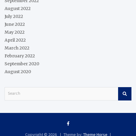
September 2022
August 2022
July 2022
June 2022
May 2022
April 2022
March 2022
February 2022
September 2020
August 2020
S
e
a
r
c
h
Copyright © 2026
Theme by:
Theme Horse