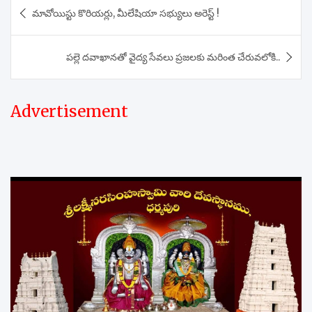
Post
మావోయిస్టు కొరియర్లు, మీలేషియా సభ్యులు అరెస్ట్ !
navigation
పల్లె దవాఖానతో వైద్య సేవలు ప్రజలకు మరింత చేరువలోకి..
Advertisement