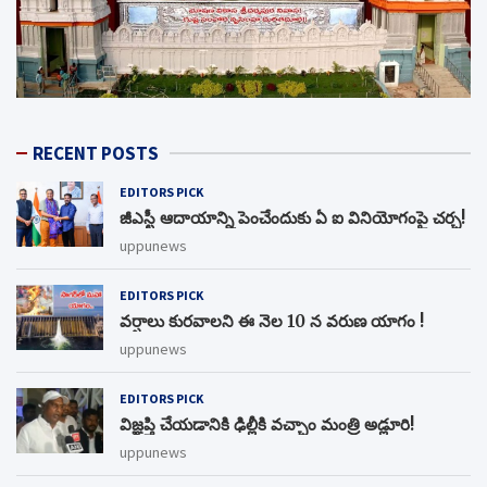
RECENT POSTS
EDITORS PICK
జీఎస్టీ ఆదాయాన్ని పెంచేందుకు ఏ ఐ వినియోగంపై చర్చ!
uppunews
EDITORS PICK
వర్షాలు కురవాలని ఈ నెల 10 న వరుణ యాగం !
uppunews
EDITORS PICK
విజ్ఞప్తి చేయడానికి ఢిల్లీకి వచ్చాం మంత్రి అడ్లూరి!
uppunews