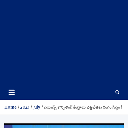
Home
2023
July
ఎయిడ్స్ కౌన్సిలింగ్ కేంద్రాలు ఎత్తివేతకు రంగం సిద్ధం !