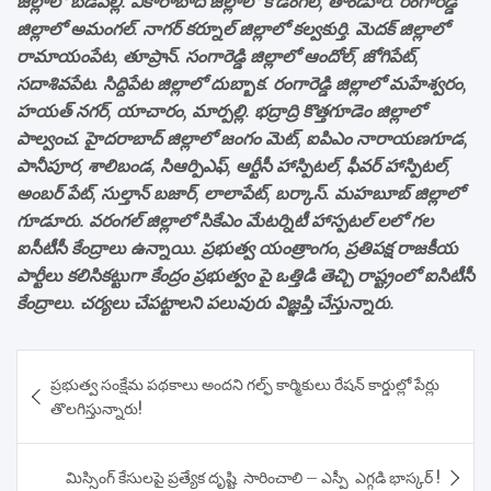
జిల్లాలో బడేపల్లి. వికారాబాద్ జిల్లాలో కొడంగల్, తాండూర్. రంగారెడ్డి
జిల్లాలో అమంగల్. నాగర్ కర్నూల్ జిల్లాలో కల్వకుర్తి. మెదక్ జిల్లాలో
రామాయంపేట, తూప్రాన్. సంగారెడ్డి జిల్లాలో ఆందోల్, జోగిపేట్,
సదాశివపేట. సిద్దిపేట జిల్లాలో దుబ్బాక. రంగారెడ్డి జిల్లాలో మహేశ్వరం,
హయత్ నగర్, యాచారం, మార్పల్లి. భద్రాద్రి కొత్తగూడెం జిల్లాలో
పాల్వంచ. హైదరాబాద్ జిల్లాలో జంగం మెట్, ఐపిఎం నారాయణగూడ,
పానీపూర, శాలిబండ, సిఆర్పిఎఫ్, ఆర్టీసీ హాస్పిటల్, ఫీవర్ హాస్పిటల్,
అంబర్ పేట్, సుల్తాన్ బజార్, లాలాపేట్, బర్కాస్. మహబూబ్ జిల్లాలో
గూడూరు. వరంగల్ జిల్లాలో సికేఎం మేటర్నిటీ హాస్పటల్ లలో గల
ఐసీటీసీ కేంద్రాలు ఉన్నాయి. ప్రభుత్వ యంత్రాంగం, ప్రతిపక్ష రాజకీయ
పార్టీలు కలిసికట్టుగా కేంద్రం ప్రభుత్వం పై ఒత్తిడి తెచ్చి రాష్ట్రంలో ఐసిటీసీ
కేంద్రాలు. చర్యలు చేపట్టాలని పలువురు విజ్ఞప్తి చేస్తున్నారు.
Post
ప్రభుత్వ సంక్షేమ పథకాలు అందని గల్ఫ్ కార్మికులు రేషన్ కార్డుల్లో పేర్లు
navigation
తొలగిస్తున్నారు!
మిస్సింగ్ కేసులపై ప్రత్యేక దృష్టి సారించాలి – ఎస్పీ ఎగ్గడి భాస్కర్ !