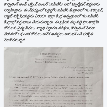
కౌన్సిలింగ్ అండ్ టెస్టింగ్ సెంటర్ (ఐసీటీసీ) లలో కన్ఫర్మేషన్ టెస్టులను
నిర్వహిస్తారు. ఈ నేపథ్యంలో పల్లెల్లోని ఐసిటీసి కేంద్రాలలో గల కౌన్సిలర్,
ల్యాబ్ టెక్నీషియన్లను ఏరియా, జిల్లా కేంద్ర ఆస్పత్రులలో గల ఐసీటీసీ
కేంద్రాల్లో సర్దుబాటు చేయనున్నారు. ఈ ప్రక్రియ వల్ల పల్లె ప్రాంతాల్లోని
రోగులకు వైద్య సేవలు, వ్యాధి నిర్ధారణ పరీక్షలు, కౌన్సిలింగ్ సేవలు
చేరువలో లభించక రోగులు అనేక అవస్థలు అనుభవించే పరిస్థితి
నెలకొననున్నది.