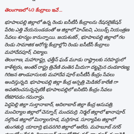
తెలంగాణలో 40 కేంద్రాలు ఇవే …
భూపాలపల్లి జిల్లాలో ఉన్న రెండు ఐసీటీసీ కేంద్రాలను రేషనలైజేషన్
పేరిట ఎత్తి వేయనుండడంతో ఆ జిల్లాలో హెచ్ఐవి, ఎయిడ్స్ నియంత్రణ
సేవలు శూన్యం కానున్నాయి. జయశంకర్ , భూపాలపల్లి జిల్లాలో గల
రెండు సామాజిక ఆరోగ్య కేంద్రాల్లోని రెండు ఐసీటీసీ కేంద్రాలు
మహాదేవపూర్, చిట్యాల.
తెలంగాణ, మహారాష్ట్ర, ఛత్తీస్ ఘడ్ మూడు రాష్ట్రాలకు సరిహద్దులో
కాళేశ్వరం, అంతర్ రాష్ట్ర త్రివేణి వంతెన మీదుగా దట్టమైన దండకారణ్య
గిరిజన తాండవాసులకు మహాదేవ పూర్ ఐసీటీసీ కేంద్రం సేవలు
అందిస్తున్నది. భూపాలపల్లి జిల్లా కేంద్ర ఆస్పత్రి మెడికల్ కాలేజీ గా
అవతరించనున్నప్పటికీ భూపాలపల్లిలో ఐసిటిసి కేంద్రం సేవలు
లేకపోవడం గమనార్హం.
పెద్దపెల్లి జిల్లా సుల్తానాబాద్, ఆదిలాబాద్ జిల్లా కేంద్ర ఆసుపత్రి.
మంచిర్యాల జిల్లాలో చెన్నూర్, మందమర్రి. నిర్మల్ జిల్లాలో ఖానాపూర్.
నల్గొండ జిల్లాలో మిర్యాలగూడ, మర్రిగూడ. సూర్యాపేట జిల్లాలో
తుంగతుర్తి. యాదాద్రి భువనగిరి జిల్లాలో ఆలేరు. మహబూబ్ నగర్