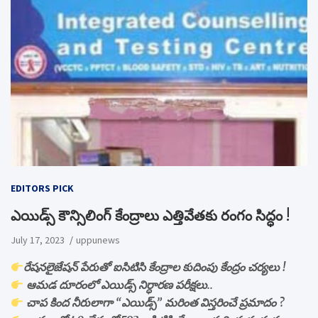
EDITORS PICK
ఎయిడ్స్ కౌన్సిలింగ్ కేంద్రాలు ఎత్తివేతకు రంగం సిద్ధం !
July 17, 2023
uppunews
రేషనలైజేషన్ పేరుతో ఐసిటిసి కేంద్రాల కుదింపు కేంద్రం చర్యలు !
ఆమడ దూరంలో ఎయిడ్స్ నిర్ధారణ పరీక్షలు..
చాప కింద నీరులాగా “ఎయిడ్స్” మరింత విస్తరించే ప్రమాదం ?