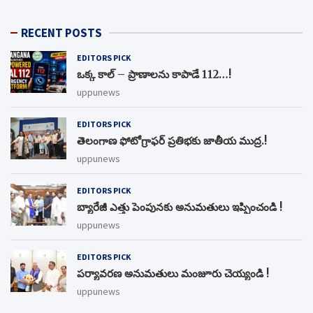
RECENT POSTS
EDITORS PICK
ఒక్క కాల్ – ప్రాణాలను కాపాడే 112…!
uppunews
EDITORS PICK
తెలంగాణ ఫోటోగ్రాఫర్ ప్రతిభకు జాతీయ ముద్ర.!
uppunews
EDITORS PICK
బ్యారేజీ ఎత్తు పెంపున‌కు అనుమ‌తులు ఇప్పించండి !
uppunews
EDITORS PICK
ప‌ర్యావ‌ర‌ణ అనుమ‌తులు మంజూరు చెయ్యండి !
uppunews