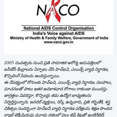
2005 సంవత్సరం నుంచి ప్రతి సామాజిక ఆరోగ్య ఆసుపత్రిలలో
ఐసీటీసీ కేంద్రాలను ఏర్పాటు చేసి హెచ్ఐవి, ఎయిడ్స్ వ్యాధి నిర్ధారణ,
కౌన్సిలింగ్ సేవలను అందిస్తున్నాయి.
ఈ నేపథ్యంలో రోగులకు హెచ్ఐవి, ఎయిడ్స్ వ్యాధి నిర్ధారణ, సలహాలు,
సూచనలతో పాటు ఇతర అవకాశవాద రోగాలు రాకుండా ముందస్తు
జాగ్రత్తలు వివరిస్తూ, కౌన్సిలర్లు తమ ఉద్యోగ బాధ్యతలను
నిర్వర్తిస్తున్నారు. జనరల్ వ్యక్తులు, రిస్క్ ఉన్నవారు, ప్రతి గర్భిణీకి, శస్త్ర
చికిత్సల సందర్భంగా హెచ్ఐవీ వ్యాధి నిర్ధారణ పరీక్షలను శిక్షణ పొందిన
ల్యాబ్ టెక్నీషియన్లు మూడు దశలలో పలు టెస్ట్ కిట్లతో ఇంటిగ్రేటెడ్