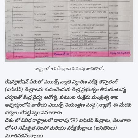
రాష్ట్రంలో 40 కేంద్రాలు కుదింపు జాబితాలో.
రేషనలైజేషన్ పేరుతో ఎయిడ్స్ వ్యాధి నిర్ధారణ పరీక్ష, కౌన్సిలింగ్
(ఐసీటీసీ) కేంద్రాలను కుదించేందుకు కేంద్ర ప్రభుత్వం తీసుకుంటున్న
చర్యలతో కేంద్ర వైద్య, ఆరోగ్య, కుటుంబ సంక్షేమ మంత్రిత్వ శాఖ
ఆధ్వర్యంలోని జాతీయ ఎయిడ్స్ నియంత్రణ సంస్థ (న్యాకో) ఈ మేరకు
చర్యలు చేపట్టినట్లు సమాచారం.
దేశం లో వివిధ రాష్ట్రాలలో దాదాపు 593 ఐసిటిసి కేంద్రాలు, తెలంగాణ
లో 40 సమీకృత సలహా మరియు పరీక్ష కేంద్రాలు (ఐసిటిసిలు)
మూతపడనున్నాయి.