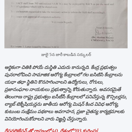
జులై 5న జారీ కాబడిన సర్కులర్
ఆర్థికంగా చితికి పోయే దుస్థితి ఎదురు కానున్నది. కేంద్ర ప్రభుత్వం
పునరాలోచించి సామాజిక ఆరోగ్య కేంద్రాలలో గల ఐసిటిసి కేంద్రాలను
యధా తధా స్థితిని కొనసాగించాలని ఉద్యోగులు, రోగులు,
ప్రజాసంఘాల నాయకులు ప్రభుత్వాన్ని కోరుతున్నారు. అవసరమైతే
తెలంగాణ రాష్ట్ర ప్రభుత్వం ఐసీటీసీ కేంద్రాలలో పనిచేస్తున్న కౌన్సిలర్లను,
ల్యాబ్ టెక్నీషియన్లను జాతీయ ఆరోగ్య మిషన్ కింద వివిధ ఆరోగ్య,
కుటుంబ సంక్షేమం పథకాలు అవగాహన, ప్రజా చైతన్య కార్యక్రమాలకు
వినియోగించుకోవాలని వారు విజ్ఞప్తి చేస్తున్నారు.
రేషనలైజేషన్ తో రాష్ట్రంలో 40, దేశంలో 593 కుదింపు!