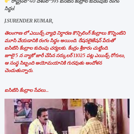
రాష్ట్రంలో 40 దేశంలో 593 ఐసిటిసి కేంద్రాల కుదింపుకు రంగం
సిద్ధం!
J.SURENDER KUMAR,
తెలంగాణ లో ఎయిడ్స్ వ్యాధి నిర్ధారణ కౌన్సిలింగ్ కేంద్రాలు కొన్నింటిని
మూసి వేయడానికి రంగం సిద్ధం అయింది. రేషనలైజేషన్ పేరుతో
ఐసిటిసి కేంద్రాల కుదింపు చర్యలకు. కేంద్రం శ్రీకారం చుట్టింది.
జూలై 5 న న్యాకో జారీ చేసిన సర్కులర్ 11025 పట్ల ఎయిడ్స్ రోగులు,
ఆ సంస్థ సిబ్బంది అయోమయానికి గురవుతు ఆందోళన
చెందుతున్నారు.
ఐసిటిసి కేంద్రాల సేవలు…