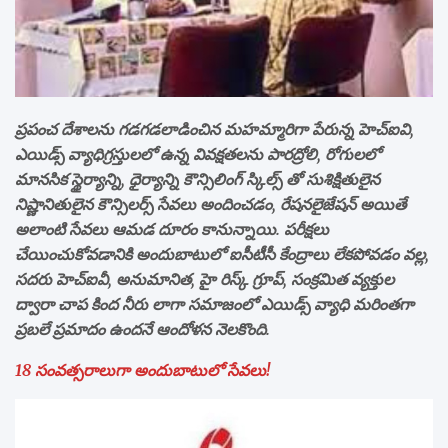
ప్రపంచ దేశాలను గడగడలాడించిన మహమ్మారిగా పేరున్న హెచ్ఐవి,
ఎయిడ్స్ వ్యాధిగ్రస్తులలో ఉన్న వివక్షతలను పారద్రోలి, రోగులలో
మానసిక స్థైర్యాన్ని, ధైర్యాన్ని కౌన్సిలింగ్ స్కిల్స్ తో సుశిక్షితులైన
నిష్ణానితులైన కౌన్సిలర్స్ సేవలు అందించడం, రేషనలైజేషన్ అయితే
అలాంటి సేవలు ఆమడ దూరం కానున్నాయి. పరీక్షలు
చేయించుకోవడానికి అందుబాటులో ఐసీటీసీ కేంద్రాలు లేకపోవడం వల్ల,
సదరు హెచ్ఐవీ, అనుమానిత, హై రిస్క్ గ్రూప్, సంక్రమిత వ్యక్తుల
ద్వారా చాప కింద నీరు లాగా సమాజంలో ఎయిడ్స్ వ్యాధి మరింతగా
ప్రబలే ప్రమాదం ఉందనే ఆందోళన నెలకొంది.
18 సంవత్సరాలుగా అందుబాటులో సేవలు!