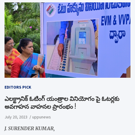
EDITORS PICK
ఎలక్ట్రానిక్ ఓటింగ్ యంత్రాల వినియోగం పై ఓటర్లకు
అవగాహన వాహనల ప్రారంభం !
July 20, 2023
uppunews
J. SURENDER KUMAR,