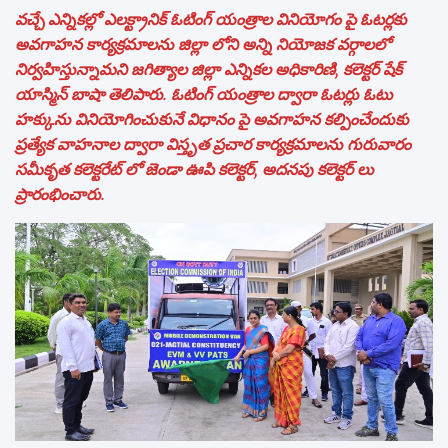
వచ్చే ఎన్నికల్లో ఎలక్ట్రానిక్ ఓటింగ్ యంత్రాల వినియోగం పై ఓటర్లకు
అవగాహన కార్యక్రమాలను జిల్లా లోని అన్ని నియోజక వర్గాలలో
నిర్వహిస్తున్నామని జగిత్యాల జిల్లా ఎన్నికల అధికారిణి, కలెక్టర్ షేక్
యాస్మిన్ బాషా తెలిపారు. ఓటింగ్ యంత్రాల ద్వారా ఓటర్లు ఓటు
హక్కును వినియోగించుకునే విధానం పై అవగాహన కల్పించేందుకు
ప్రత్యేక వాహనాల ద్వారా విస్తృత ప్రచార కార్యక్రమాలను గురువారం
సమీకృత కలెక్టరేట్ లో జెండా ఊపి కలెక్టర్, అదనపు కలెక్టర్ లు
ప్రారంభించారు.