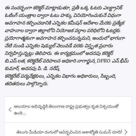
ఈ సందర్భంగా కలెక్టర్ మాట్లాడుతూ, ప్రతీ ఒక్క ఓటరు ఎలక్ట్రానిక్
ఓటింగ్ యంత్రాల ద్వారా ఓటు హక్కు వినియోగించుకునే విధంగా
అవగాహన కల్పించడానికి ఎన్నికల కమీషన్ ఆదేశాల మేరకు ప్రత్యేక
వాహనాల ద్వారా జిల్లాలోని నియోజక వర్గాల పరిధిలోని ఓటర్లకు
ప్రయోగాత్మకంగా అవగాహన కల్పించనున్నమని, అందులో భాగంగా
నేటి నుండి ఎన్నికల షెడ్యుల్ వెలువడే వరకు విస్తృత ప్రచారం
నిర్వహిస్తున్నట్లు తెలిపారు. ఈ కార్యక్రమంలో అదనపు కలెక్టర్
బి.ఎస్.లత, కలెక్టరేట్ పరిపాలన అధికారి నాగార్జున, DPRO ఎన్.భీమ్
కుమార్, అదనపు పి. డి. నరేష్,
కలెక్టరేట్ పర్యవేక్షకులు, ఎన్నికల విభాగం అధికారులు, సిబ్బంది,
తదితరులు పాల్గొన్నారు
.
Post
ఆలయాల అభివృద్ధికి తెలంగాణ రాష్ట్ర ప్రభుత్వం కృత నిశ్చయంతో
navigation
ఉంది…
తెలుగు మీడియా రంగంలో ఆవిర్భవించిన ఆశాజ్యోతి సుమన్ దూది!