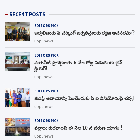
RECENT POSTS
EDITORS PICK
జర్నలిజంకు & వర్కింగ్ జర్నలిస్టులకు రక్షణ అవసరమా?
uppunews
EDITORS PICK
సాగునీటి ప్రాజెక్టులకు ₹ 5 వేల కోట్ల విడుదలకు లైన్
క్లియర్!
uppunews
EDITORS PICK
జీఎస్టీ ఆదాయాన్ని పెంచేందుకు ఏ ఐ వినియోగంపై చర్చ!
uppunews
EDITORS PICK
వర్షాలు కురవాలని ఈ నెల 10 న వరుణ యాగం !
uppunews