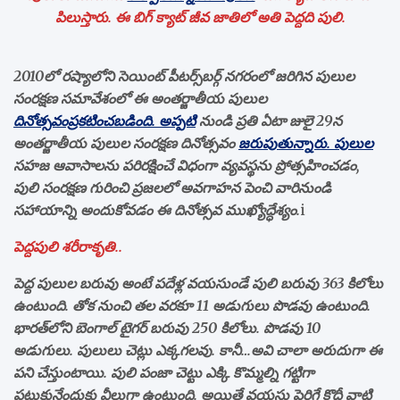
పిలుస్తారు. ఈ బిగ్ క్యాట్ జీవ జాతిలో అతి పెద్దది పులి.
2010లో రష్యాలోని సెయింట్ పీటర్స్‌బర్గ్ నగరంలో జరిగిన పులుల
సంరక్షణ సమావేశంలో ఈ అంతర్జాతీయ పులుల
దినోత్సవంప్రకటించబడింది. అప్పటి
నుండి ప్రతి ఏటా జులై 29న
అంతర్జాతీయ పులుల సంరక్షణ దినోత్సవం
జరుపుతున్నారు. పులుల
సహజ ఆవాసాలను పరిరక్షించే విధంగా వ్యవస్థను ప్రోత్సహించడం,
పులి సంరక్షణ గురించి ప్రజలలో అవగాహన పెంచి వారినుండి
సహాయాన్ని అందుకోవడం ఈ దినోత్సవ ముఖ్యోద్ధేశ్యం.
i
పెద్దపులి శరీరాకృతి..
పెద్ద పులుల బరువు అంటే పదేళ్ల వయసుండే పులి బరువు 363 కిలోలు
ఉంటుంది. తోక నుంచి తల వరకూ 11 అడుగులు పొడవు ఉంటుంది.
భారత్‌లోని బెంగాల్‌ టైగర్‌ బరువు 250 కిలోలు. పొడవు 10
అడుగులు. పులులు చెట్లు ఎక్కగలవు. కానీ…అవి చాలా అరుదుగా ఈ
పని చేస్తుంటాయి. పులి పంజా చెట్టు ఎక్కి కొమ్మల్ని గట్టిగా
పట్టుకునేందుకు వీలుగా ఉంటుంది. అయితే వయసు పెరిగే కొద్దీ వాటి