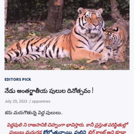
EDITORS PICK
నేడు అంతర్జాతీయ పులుల దినోత్సవం !
July 29, 2023
uppunews
కను మరుగౌతున్న పెద్ద పులులు..
పెద్దపులి ని రాజసానికి చిహ్నంగా భావిస్తారు. కానీ ప్రస్తుత పరిస్థితుల్లో
పులులు మనుగడ
కోల్పోతున్నాయి. పులిని
బిగ్‌ క్యాట్‌ అని కూడా