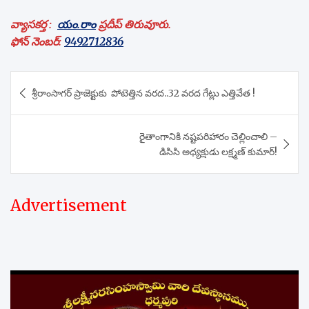
వ్యాసకర్త :
యం.రాం
ప్రదీప్ తిరువూరు.
ఫోన్ నెంబర్:
9492712836
Post
శ్రీరాంసాగర్ ప్రాజెక్టుకు పోటెత్తిన వరద..32 వరద గేట్లు ఎత్తివేత !
navigation
రైతాంగానికి నష్టపరిహారం చెల్లించాలి –
డిసిసి అధ్యక్షుడు లక్ష్మణ్ కుమార్!
Advertisement