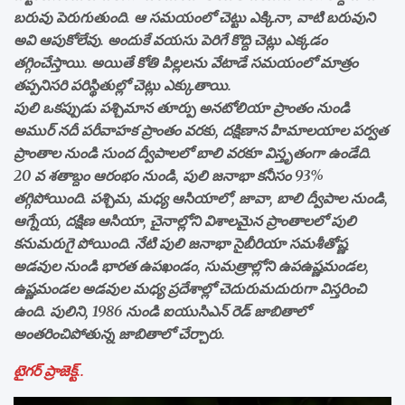
బరువు పెరుగుతుంది. ఆ సమయంలో చెట్టు ఎక్కినా, వాటి బరువుని
అవి ఆపుకోలేవు. అందుకే వయసు పెరిగే కొద్ది చెట్లు ఎక్కడం
తగ్గించేస్తాయి. అయితే కోతి పిల్లలను వేటాడే సమయంలో మాత్రం
తప్పనిసరి పరిస్థితుల్లో చెట్లు ఎక్కుతాయి.
పులి ఒకప్పుడు పశ్చిమాన తూర్పు అనటోలియా ప్రాంతం నుండి
అముర్ నదీ పరీవాహక ప్రాంతం వరకు, దక్షిణాన హిమాలయాల పర్వత
ప్రాంతాల నుండి సుంద ద్వీపాలలో బాలి వరకూ విస్తృతంగా ఉండేది.
20 వ శతాబ్దం ఆరంభం నుండి, పులి జనాభా కనీసం 93%
తగ్గిపోయింది. పశ్చిమ, మధ్య ఆసియాలో, జావా, బాలి ద్వీపాల నుండి,
ఆగ్నేయ, దక్షిణ ఆసియా, చైనాల్లోని విశాలమైన ప్రాంతాలలో పులి
కనుమరుగై పోయింది. నేటి పులి జనాభా సైబీరియా సమశీతోష్ణ
అడవుల నుండి భారత ఉపఖండం, సుమత్రాల్లోని ఉపఉష్ణమండల,
ఉష్ణమండల అడవుల మధ్య ప్రదేశాల్లో చెదురుమదురుగా విస్తరించి
ఉంది. పులిని, 1986 నుండి ఐయుసిఎన్ రెడ్ జాబితాలో
అంతరించిపోతున్న జాబితాలో చేర్చారు.
టైగర్ ప్రాజెక్ట్..