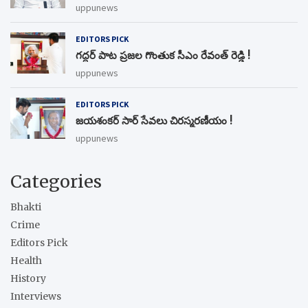
uppunews
EDITORS PICK
గద్దర్ పాట ప్రజల గొంతుక సీఎం రేవంత్ రెడ్డి !
uppunews
EDITORS PICK
జయశంకర్ సార్ సేవలు చిరస్మరణీయం !
uppunews
Categories
Bhakti
Crime
Editors Pick
Health
History
Interviews