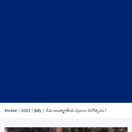
Home
2023
July
నేడు అంతర్జాతీయ పులుల దినోత్సవం !