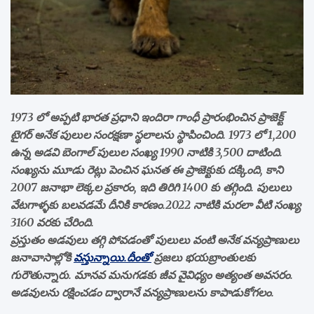
1973 లో అప్పటి భారత ప్రధాని ఇందిరా గాంధీ ప్రారంభించిన ప్రాజెక్ట్
టైగర్ అనేక పులుల సంరక్షణా స్థలాలను స్థాపించింది. 1973 లో 1,200
ఉన్న అడవి బెంగాల్ పులుల సంఖ్య 1990 నాటికి 3,500 దాటింది.
సంఖ్యను మూడు రెట్లు పెంచిన ఘనత ఈ ప్రాజెక్టుకు దక్కింది, కాని
2007 జనాభా లెక్కల ప్రకారం, ఇది తిరిగి 1400 కు తగ్గింది. పులులు
వేటగాళ్ళకు బలవడమే దీనికి కారణం.2022 నాటికి మరలా వీటి సంఖ్య
3160 వరకు చేరింది.
ప్రస్తుతం అడవులు తగ్గి పోవడంతో పులులు వంటి అనేక వన్యప్రాణులు
జనావాసాల్లోకి
వస్తున్నాయి.దీంతో
ప్రజలు భయబ్రాంతులకు
గురౌతున్నారు. మానవ మనుగడకు జీవ వైవిధ్యం అత్యంత అవసరం.
అడవులను రక్షించడం ద్వారానే వన్యప్రాణులను కాపాడుకోగలం.