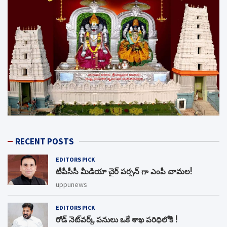
RECENT POSTS
EDITORS PICK
టీపీసీసీ మీడియా చైర్ పర్సన్ గా ఎంపీ చామల!
uppunews
EDITORS PICK
రోడ్ నెట్‌వర్క్‌ పనులు ఒకే శాఖ పరిధిలోకి !