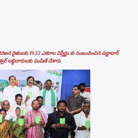
జన రైతులకు 19.22 ఎకరాల విస్తీర్ణం కు సంబందించిన పట్టాదార్
ర్ లబ్ధిదారులకు పంపిణీ చేశారు.