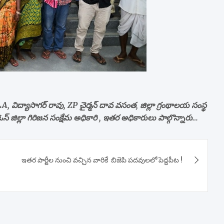
A, విద్యాసాగర్ రావు, ZP చైర్మన్ దావ వసంత, జిల్లా గ్రంథాలయ సంస్థ
ర్డీఓస్ జిల్లా గిరిజన సంక్షేమ అధికారి , ఇతర అధికారులు పాల్గొన్నారు…
ఇతర పార్టీల నుంచి వచ్చిన వారికే బిజెపి పదవులలో పెద్దపీట !