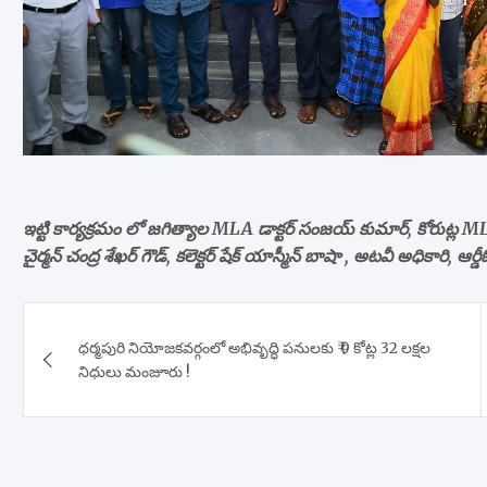
ఇట్టి కార్యక్రమం లో జగిత్యాల MLA డాక్టర్ సంజయ్ కుమార్, కోరుట్ల ML
చైర్మన్ చంద్ర శేఖర్ గౌడ్, కలెక్టర్ షేక్ యాస్మీన్ బాషా , అటవీ అధికారి, ఆ
Post
ధర్మపురి నియోజకవర్గంలో అభివృద్ధి పనులకు ₹ 9 కోట్ల 32 లక్షల
navigation
నిధులు మంజూరు !