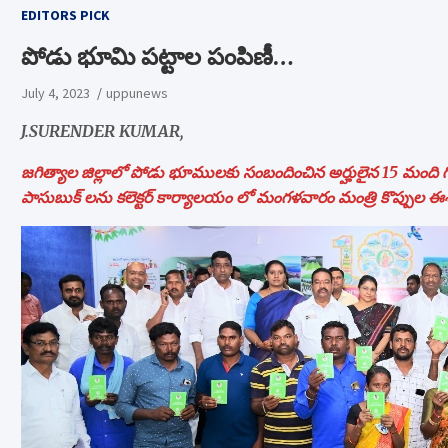
EDITORS PICK
పోడు భూమి పట్టాల పంపిణీ…
July 4, 2023
uppunews
J.SURENDER KUMAR,
జగిత్యాల
జిల్లాలో పోడు భూములకు సంబందించిన అర్హులైన 15 మంది గిరి
పాసుబుక్ లను కలెక్టర్ కార్యాలయం లో మంగళవారం మంత్రి కొప్పుల ఈశ్వ