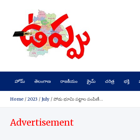
Skip
to
content
హోమ్
తెలంగాణ
రాజకీయం
క్రైమ్
చరిత్ర
భక్తి
Home
2023
July
పోడు భూమి పట్టాల పంపిణీ…
Advertisement