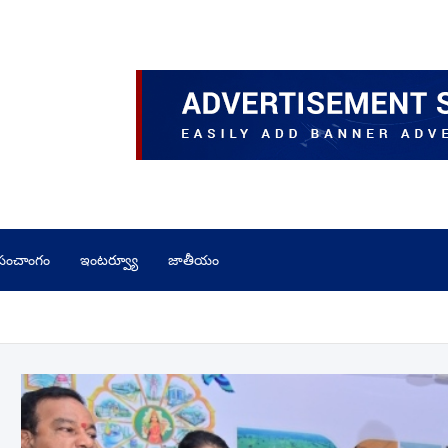
పంచాంగం
ఇంటర్వ్యూ
జాతీయం