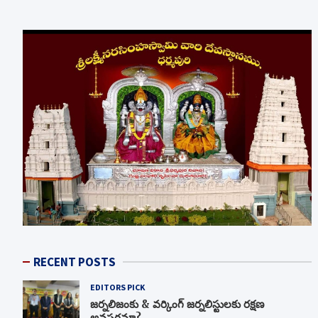
RECENT POSTS
EDITORS PICK
జర్నలిజంకు & వర్కింగ్ జర్నలిస్టులకు రక్షణ
అవసరమా?