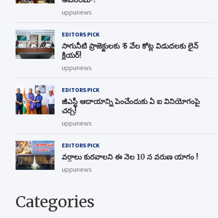
uppunews
EDITORS PICK
సాగునీటి ప్రాజెక్టులకు ₹ 5 వేల కోట్ల విడుదలకు లైన్
క్లియర్!
uppunews
EDITORS PICK
జీఎస్టీ ఆదాయాన్ని పెంచేందుకు ఏ ఐ వినియోగంపై
చర్చ!
uppunews
EDITORS PICK
వర్షాలు కురవాలని ఈ నెల 10 న వరుణ యాగం !
uppunews
Categories