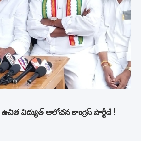
 – ఉచిత విద్యుత్ ఆలోచన కాంగ్రెస్ పార్టీదే !