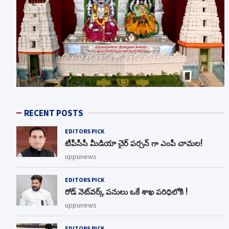
RECENT POSTS
EDITORS PICK
టీపీసీసీ మీడియా చైర్ పర్సన్ గా ఎంపీ చామల!
uppunews
EDITORS PICK
రోడ్ నెట్‌వర్క్‌ పనులు ఒకే శాఖ పరిధిలోకి !
uppunews
EDITORS PICK