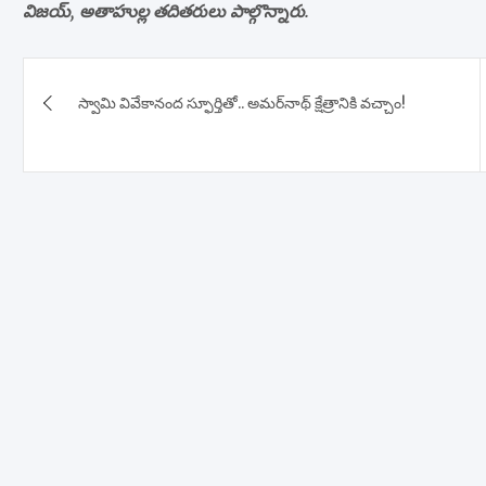
విజయ్, అతాహుల్ల తదితరులు పాల్గొన్నారు.
Post
స్వామి వివేకానంద స్ఫూర్తితో.. అమర్‌నాథ్ క్షేత్రానికి వచ్చాం!
navigation