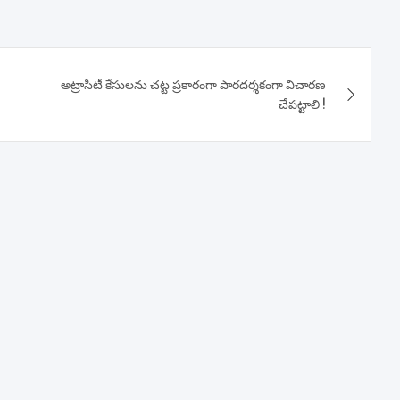
అట్రాసిటీ కేసులను చట్ట ప్రకారంగా పారదర్శకంగా విచారణ
చేపట్టాలి !