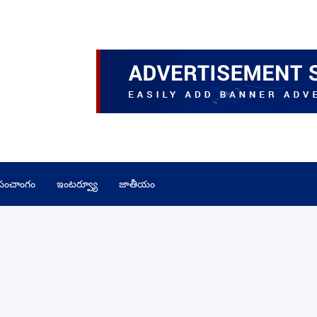
పంచాంగం
ఇంటర్వ్యూ
జాతీయం