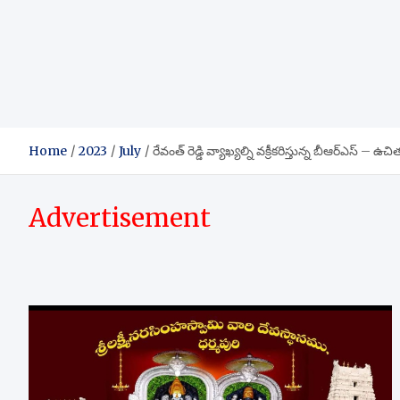
Home
2023
July
రేవంత్ రెడ్డి వ్యాఖ్యల్ని వక్రీకరిస్తున్న బీఆర్ఎస్ – ఉచి
Advertisement