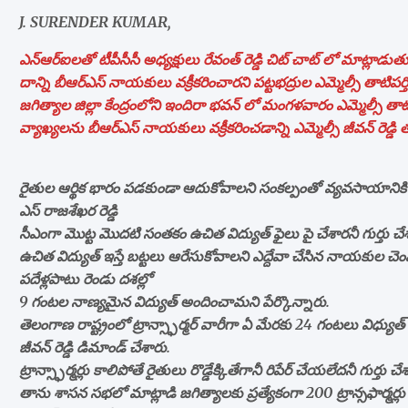
J. SURENDER KUMAR,
ఎన్ఆర్ఐలతో టీపీసీసీ అధ్యక్షులు రేవంత్ రెడ్డి చిట్ చాట్ లో మాట్ల
దాన్ని బీఆర్ఎస్ నాయకులు వక్రీకరించారని పట్టభద్రుల ఎమ్మెల్సీ తాటిపర్తి 
జగిత్యాల జిల్లా కేంద్రంలోని ఇందిరా భవన్ లో మంగళవారం ఎమ్మెల్సీ తాటిపర
వ్యాఖ్యలను బీఆర్ఎస్ నాయకులు వక్రీకరించడాన్ని ఎమ్మెల్సీ జీవన్ రెడ్డి తప
రైతుల ఆర్థిక భారం పడకుండా ఆదుకోవాలని సంకల్పంతో వ్యవసాయానికి 
ఎస్ రాజశేఖర రెడ్డి
సీఎంగా మొట్ట మొదటి సంతకం ఉచిత విద్యుత్ ఫైలు పై చేశారనీ గుర్తు చే
ఉచిత విద్యుత్ ఇస్తే బట్టలు ఆరేసుకోవాలని ఎద్దేవా చేసిన నాయకుల చెంప
పదేళ్లపాటు రెండు దశల్లో
9 గంటల నాణ్యమైన విద్యుత్ అందించామని పేర్కొన్నారు.
తెలంగాణ రాష్ట్రంలో ట్రాన్స్ఫార్మర్ వారీగా ఏ మేరకు 24 గంటలు విధ్యుత్
జీవన్ రెడ్డి డిమాండ్ చేశారు.
ట్రాన్స్ఫార్మర్లు కాలిపోతే రైతులు రొడ్డేక్కితేగానీ రిపేర్ చేయలేదనీ గుర్తు చే
తాను శాసన సభలో మాట్లాడి జగిత్యాలకు ప్రత్యేకంగా 200 ట్రాన్సఫార్మర్లు 