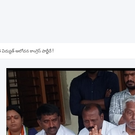
త విద్యుత్ ఆలోచన కాంగ్రెస్ పార్టీదే !