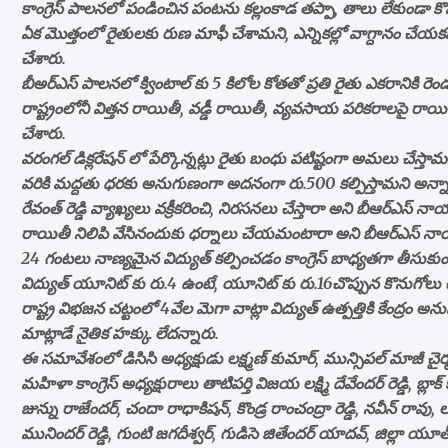
కాంగ్రెస్ పాలనలో పండించిన పంటను కల్లంకాడ తప్పా, తాలు లేకుండా క
ఏక మొత్తంలో రైతులకు రుణ మాఫీ చేశామని, ఎన్నికల్లో వాగ్దానం చే
చేశారు.
బీఅర్ఎస్ పాలనలో క్వింటాల్ కు 5 కిలోల కోతతో ప్రతి రైతు ఎకరానికి 
రాష్ట్రంలోనీ విత్తన రాయితీ, వడ్డీ రాయితీ, వ్యవసాయ పరికరాలపై రాయితీ
చేశారు.
వరంగల్ డిక్లరేషన్ లో పేర్కొన్నట్లు రైతు బంధు పటిష్టంగా అమలు చేస్తామన
వరికి మద్దతు ధరకు అనుగుణంగా అదనంగా రు.500 కల్పిస్తామని అన్నా
రేవంత్ రెడ్డి వ్యాఖ్యలు వక్రీకరించి, నిరసనలు చేస్తారా అని బీఆర్ఎస్
రాయితీ నిలిపి వేసినందుకు ధర్నాలు చేయమంటారా అని బీఆర్ఎస్ న
24 గంటలు నాణ్యమైన విద్యుత్ కల్పించడం కాంగ్రెస్ బాధ్యతగా తీసుకు
విద్యుత్ యూనిట్ కు రు.4 ఉంటే, యూనిట్ కు రు.16చొప్పున కొనుగోలు చేస్తూ
రాష్ట్ర విభజన చట్టంలో 4వేల మెగా వాట్లా విద్యుత్ ఉత్పత్తికి కేంద్రం అను
మాట్లాడే నైతిక హక్కు లేదన్నారు.
ఈ సమావేశంలో డిసిసి అధ్యక్షుడు లక్ష్మణ్ కుమార్, మున్సిపల్ మాజీ చైర్మ
మహిళా కాంగ్రెస్ అధ్యక్షురాలు తాటిపర్తి విజయ లక్ష్మి దేవేందర్ రెడ్డి, బ్
జున్ను రాజేందర్, చందా రాధాకిషన్, కొండ్ర రాంచంద్రా రెడ్డి, నవీన్ రావు, 
మునిందర్ రెడ్డి, గుంటి జగదీశ్వర్, గుడిసె జితేందర్ యాదవ్, జిల్లా యూత్