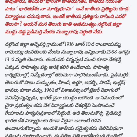
అవుతాయి. అందులో భాగంగా జాతీయగీతం. జాతీయ గేయంతో
పాటు ‘ భారతదేశం నా మాతృభూమి ‘ అనే జాతీయ ప్రతిజ్ఞను కూడ
విద్యార్థులు చదువుతారు. ఇంతకీ జాతీయ ప్రతిజ్ఞను రాసింది ఎవరో
తెలుసా ? ఆయనే మన తెలుగు జాతి ఆణిముత్యం నల్గొండ జిల్లా
ముద్దు బిడ్డ పైడిమర్రి వేంకట సుబ్బారావు వర్ధంతి నేడు.
నల్గొండ జిల్లా అన్నెపర్తి గ్రామంలో 1916 జూన్ 10న రాంబాయమ్మ,
రామయ్య దంపతులకు వేంకట సుబ్బారావు జన్మించాడు.1988 ఆగస్టు
13 న మృతి చెందారు. ఈయనకు చిన్నప్పటి నుంచి కూడా దేశభక్తి
ఎక్కువ. సాహిత్యం పట్ల ఆసక్తి కలిగి ఉండేవాడు. సాహిత్య
కార్యక్రమాల్లో, సమ్మేళనాల్లో తరుచుగా పాల్గొంటుండేవాడు. పైడిమర్రికి
తెలుగుతో పాటు సంస్కృతం, హిందీ, ఉర్దూ, అరబ్బీ, పారసీ, ఇంగ్లీష్
భాషలు కూడా వచ్చు. 1962లో విశాఖపట్నంలో ట్రెజరీ విభాగంలో
పనిచేస్తున్నప్పుడు, భారత్ చైనా యుద్ధం జరిగింది. ఆ సమయంలో
చైనా ప్రభుత్వం తమ దేశ విద్యార్థులకు దేశభక్తిని పెంపొందించే
గేయాలను పాఠ్యపుస్తకాలలో పెట్టింది. అది తెలుసుకొన్న పైడిమర్రి
భారత దేశ విద్యార్థులకు కూడా ఏదైనా అలాంటి రచన
ఉండాలనుకొన్నాడు. అందుకే జాతీయ సమైక్యతను తెలిపేవిధంగా
ప్రతిజ్ఞను రూపొందించారు. ఈ ప్రతిజ్ఞ ప్రతి భారతీయుడి గుండెల్లో