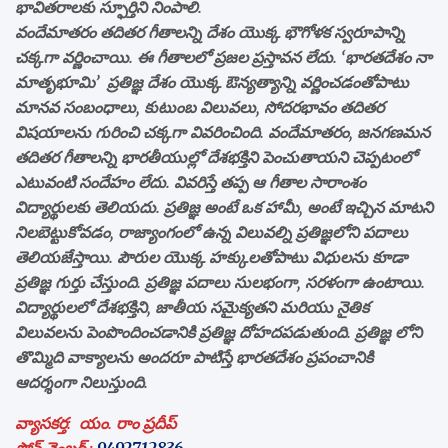
భావితరాలకు స్ఫూర్తిని నింపాలి.
వందేమాతరం తదితర గీతాలన్ని దేశం యొక్క భౌగోళక స్వరూపాన్ని
చక్కగా వర్ణించాయి. ఈ గీతాలలో ప్రజల ప్రస్తావన లేదు. ‘భారతదేశం నా
మాతృభూమి’ ప్రతిజ్ఞ దేశం యొక్క ఔన్యత్యాన్ని వర్ణించడంతోపాటు
మానవ సంబంధాలు, కుటుంబ విలువలు, సోదరభావం తదితర
విషయాలను గురించి చక్కగా వివరించింది. వందేమాతరం, జనగణమన
తదితర గీతాలన్ని భారతీయుల్లో దేశభక్తిని పెంచుతాయని చెప్పటంలో
ఎటువంటి సందేహం లేదు. వివరిస్తే తప్ప ఆ గీతాల సారాంశం
విద్యార్థులకు తెలియదు. ప్రతిజ్ఞ అంటే ఒక హామీ, అంటే ఇచ్చిన మాటని
నిలబెట్టుకోవడం, రాజ్యాంగంలో ఉన్న విలువల్ని ప్రతిజ్ఞలోని పదాలు
తెలియజేస్తాయి. పౌరుల యొక్క హక్కులతోపాటు విధులను కూడా
ప్రతిజ్ఞ గుర్తు చేస్తుంది. ప్రతిజ్ఞ పదాలు సులభంగా, సరళంగా ఉంటాయి.
విద్యార్థులలో దేశభక్తిని, జాతీయ సమైక్యతని మరియు నైతిక
విలువలను పెంపొందించడానికి ప్రతిజ్ఞ దోహదపడుతుంది. ప్రతిజ్ఞ లోని
తొమ్మిది వాక్యాలను అందరూ పాటిస్తే భారతదేశం ప్రపంచానికి
ఆదర్శంగా నిలుస్తుంది.
వ్యాసకర్త: యం. రాం ప్రదీప్
ఫోన్ నెంబర్ :
9492712836