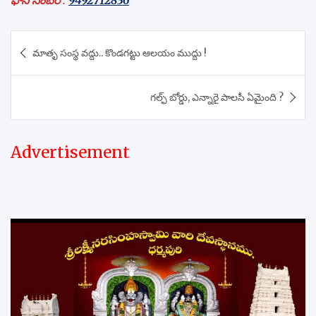
Post
మాతృ సంస్థ వద్దు.. కొండగట్టు ఆలయం ముద్దు !
navigation
గల్ఫ్ బోర్డు, ఎన్నారై పాలసీ ఏమైంది ?
Advertisement