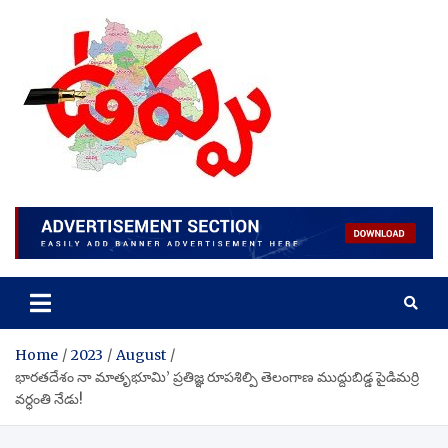
Skip
to
content
Home
2023
August
భారతదేశం నా మాతృభూమి’ ప్రతిజ్ఞ రూపశిల్పి తెలంగాణ ముద్దుబిడ్డ పైడిమర్రి
వర్ధంతి నేడు!