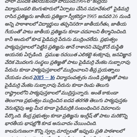
చాలా మందికి తెలియకుండా పోయింది.1964లో కేంద్రీయ
విద్యామండలి బెంగుళూరులో ఏర్పాటు చేసిన సమావేశంలో పైడిమర్రి
రాసిన ప్రతిజ్ఞను జాతీయ ప్రతిజ్ఞగా స్వీకరిస్తూ 1965 జనవరి 26 నుండి
అన్ని పాఠాశాలలో విద్యార్థులు తప్పనిసరిగా జాతీయగీతం, జాతీయ
గేయంతో పాటు జాతీయ ప్రతిజ్ఞను కూడా చదవాలని తీర్మానించింది.
కానీ అందులో కూడ పైడిమర్రి పేరును ముద్రించలేదు. ప్రభుత్వం
పాఠ్యపుస్తకాలలో పెట్టిన ప్రతిజ్ఞను తానే రాశానని చెప్పుకొనే దుస్థితి
ఆయనకు ఏర్పడింది. ప్రముఖ రచయిత ఎలికట్టె శంకర్రావు, జనవిజ్ఞాన
వేదిక మొదలగు సంస్థలు ప్రతిజ్ఞతో పాటు పైడిమర్రి వేంకట సుబ్బారావు
పేరును కూడా పాఠ్యపుస్తకాలలో ముద్రించాలని తీవ్ర ప్రయత్నాలు
చేయడం వలన
2015 – 16
విద్యాసంవత్సరం నుండి ప్రతిజ్ఞతో పాటు
పైడిమర్రి వేంకట సుబ్బారావు పేరును కూడా రెండు తెలుగు
రాష్ట్రాలలోని పాఠ్యపుస్తకాలలో ముద్రిస్తున్నారు. అంతే కాకుండా
తెలంగాణ ప్రభుత్వం ముద్రించిన ఐదవ తరగతి తెలుగు పాఠ్యపుస్తకం
వెనుకవైపు అట్ట మీద కూడా పైడిమర్రికి సంబంధించిన వివరాలను
పేర్కొంది. కేంద్ర ప్రభుత్వం కూడా ప్రతిజ్ఞను ఇంగ్లీష్ తో పాటు మరికొన్ని
భారతీయ భాషల్లోకి కూడ అనువాదం చేయించింది.
కాలనుగుణంగా కొన్ని స్వల్ప మార్పులతో ఇప్పుడు ప్రతి పాఠశాలలో