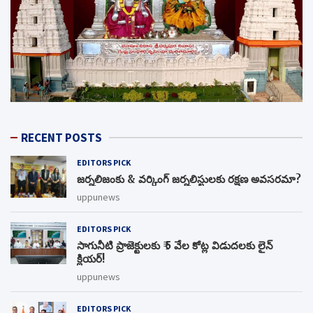
RECENT POSTS
EDITORS PICK
జర్నలిజంకు & వర్కింగ్ జర్నలిస్టులకు రక్షణ అవసరమా?
uppunews
EDITORS PICK
సాగునీటి ప్రాజెక్టులకు ₹ 5 వేల కోట్ల విడుదలకు లైన్
క్లియర్!
uppunews
EDITORS PICK