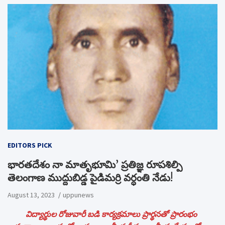
EDITORS PICK
భారతదేశం నా మాతృభూమి’ ప్రతిజ్ఞ రూపశిల్పి
తెలంగాణ ముద్దుబిడ్డ పైడిమర్రి వర్ధంతి నేడు!
August 13, 2023
uppunews
విద్యార్థుల రోజువారీ బడి కార్యక్రమాలు ప్రార్థనతో ప్రారంభం