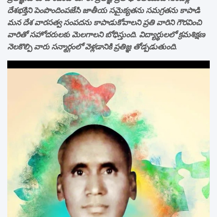
దేశభక్తిని పెంపొందింపజేసి జాతీయ సమైక్యతను సమగ్రతను కాపాడి
మన దేశ వారసత్వ సంపదను కాపాడుకోవాలని ప్రతి వారిని గౌరవించి
వారితో సహోదరులకు మెలగాలని బోధిస్తుంది. విద్యార్థులలో క్రమశిక్షణ
నెలకొల్పి వారు సన్మార్గంలో వెళ్లడానికి ప్రతిజ్ఞ తోడ్పడుతుంది.