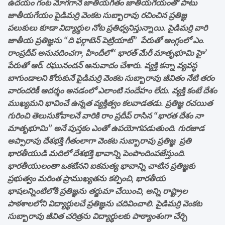
ఉదయం గంట మోగగానే జాతీయగీతం జాతీయగేయంతో పాటు
జాతీయగేయం పైడిమర్రి వెంకట సుబ్బారావు రచించిన ప్రతిజ్ఞ
పలుకులు కూడా విద్యార్ధుల నోట ప్రతిధ్వనిస్తున్నాయి. పైడిమర్రి వారి
జాతీయ ప్రతిజ్ఞను “ది ఫర్గాటెన్ పెట్రియాట్” పేరుతో ఆంగ్లంలో ఎం.
రాంప్రదీప్ అనువదించగా, హిందీలో ‘ భారత్ మేరీ మాతృభూమి హై’
పేరుతో ఆర్. రఘునందన్ అనువాదం చేశారు. వ్యక్తి కన్నా వ్యవస్థ
బాగుండాలని కోరుకునే పైడిమర్రి వెంకట సుబ్బారావు జీవితం నేటి తరం
వారందరికీ ఆదర్శం అనడంలో ఎలాంటి సందేహం లేదు. వ్యక్తి కంటే దేశం
ముఖ్యమని భావించే ఉన్నత వ్యక్తిత్వం కలవాడతడు. ప్రతిజ్ఞ రచయిత
గురించి తెలుసుకోవాలనే వారికి రాం ప్రదీప్ రాసిన “భారత దేశం నా
మాతృభూమి” అనే పుస్తకం ఎంతో ఉపయోగపడుతుంది. గురజాడ
అప్పారావు దేశభక్తి గీతంలాగా వెంకట సుబ్బారావు ప్రతిజ్ఞ ప్రతి
భారతీయుడి మదిలో దేశభక్తి భావాన్ని పెంపొందింపజేస్తుంది.
భారతీయులంతా ఒకటేనని ఐకమత్య భావాన్ని చాటిన ప్రతిజ్ఞకు
ప్రభుత్వం మరింత ప్రాముఖ్యతను కల్పించి, భారతీయ
భాషలన్నింటిలోకి ప్రతిజ్ఞను తర్జుమా చేయించి, అన్ని రాష్ట్రాల
పాఠశాలలోని విద్యార్థులచే ప్రతిజ్ఞను చదివించాలి. పైడిమర్రి వెంకట
సుబ్బారావు జీవిత చరిత్రను విద్యార్థులకు పాఠ్యాంశంగా చేర్చి