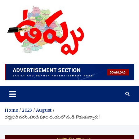
Skip
to
content
Home
2023
August
ధర్మపురి నరసింహుడి పూల దండలలో దండి కొడుతున్నారు.!