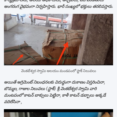
అంగరంగ వైభవంగా నిర్వహిస్తారు. భారీ సంఖ్యలో భక్తులు తరలివస్తారు.
వెంకటేశ్వర స్వామి ఆలయం మండపంలో స్టాక్ నిలువలు
అయితే అగ్రిమెంట్ నిబంధనలకు విరుద్ధంగా దుకాణం విస్తరించినా,
బొమ్మల, గాజుల నిలువలు (స్టాక్) శ్రీ వెంకటేశ్వర స్వామి వారి
మంటపంలో కాటన్ బాక్సులు పెట్టినా, కాళీ కాటన్ డబ్బాలు అక్కడే
వదిలేసినా ,