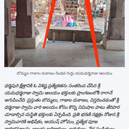
బొమ్మల గాజుల దుకాణం రెండవ గుర్తు యమధర్మరాజు ఆలయం
ధర్మపురి క్షేత్రానికి ఓ విశిష్ట ప్రత్యేకతను సంతరింప చేసిన శ్రీ
యమధర్మరాజు స్వామి ఆలయం భక్తులకు ప్రాంగణంలోకి రాగానే
అగుపించేది. ప్రస్తుతం బొమ్మలు, గాజుల దుకాణం, విస్తరించడంతో శ్రీ
ధర్మరాజు స్వామి వారి ఆలయం కోసం కొన్ని నిమిషాల పాటు తేరిపార
చూడాల్సిన దుస్థితి భక్తులకు ఏర్పడింది. ప్రతి భరణి నక్షత్రం రోజున శ్రీ
స్వామివారికి అభిషేకం, ఆయుష్ హోమం, ప్రత్యేక పూజ
కార్యక్రమాలను, ఆలయ అధికారులు, అర్చకులు, వేద పండితులు