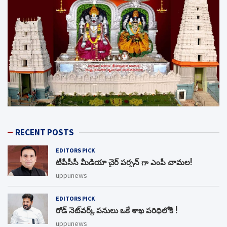
RECENT POSTS
EDITORS PICK
టీపీసీసీ మీడియా చైర్ పర్సన్ గా ఎంపీ చామల!
uppunews
EDITORS PICK
రోడ్ నెట్‌వర్క్‌ పనులు ఒకే శాఖ పరిధిలోకి !
uppunews