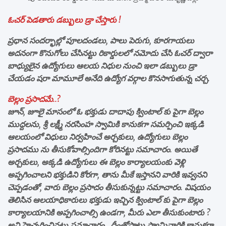
ఓచర్ పెడతారు డబ్బులు డ్రా చేస్తారు !
ప్రధాన సందర్భాల్లో పూలదండలు, పాలు పెరుగు, కూరగాయలు
అదనంగా కొనుగోలు చేసినట్టు రికార్డులలో నమోదు చేసి ఓచర్ ద్వారా
బాధ్యులైన ఉద్యోగులు ఆలయ నిధుల నుంచి ఇలా డబ్బులు డ్రా
చేయడం షరా మామూలే అనేది ఉద్యోగ వర్గాల కొనసాగుతున్న చర్చ.
బెల్లం ప్రసాదమే..?
జూన్, జూలై మాసంలో ఓ భక్తుడు దాదాపు క్వింటాల్ కు పైగా బెల్లం
ముద్దలను, శ్రీ లక్ష్మీ నరసింహ స్వామికి కానుకగా సమర్పించి ఇక్కడి
ఆలయంలో విధులు నిర్వహించే అర్చకులు, ఉద్యోగులు బెల్లం
ప్రసాదము ను తీసుకోవాల్సిందిగా కోరినట్టు సమాచారం. అయితే
అర్చకులు, అక్కడి ఉద్యోగులు ఈ బెల్లం కార్యాలయంకు వెళ్లి
అప్పగించాలని భక్తుడిని కోరగా, తాను మీకే ఇస్తానని వారికి ఇవ్వనని
చెప్పడంతో, వారు బెల్లం ప్రసాదం తీసుకున్నట్టు సమాచారం. విషయం
తెలిసిన ఆలయాధికారులు భక్తుడు ఇచ్చిన క్వింటాల్ కు పైగా బెల్లం
కార్యాలయానికి అప్పగించాల్సి ఉండగా, మీరు ఎలా తీసుకుంటారు ?
అని హెచ్చరించినట్టు సమాచారం.. దీంతోపాటు స్వామివారికి కానుకగా