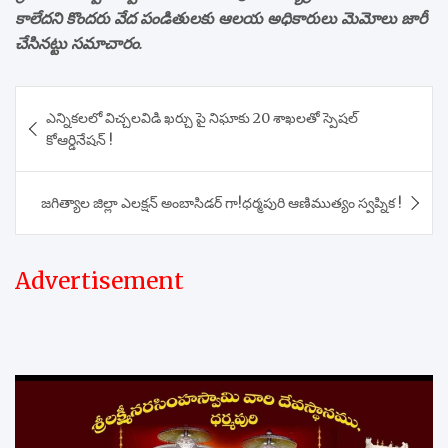
కాలేదని కొందరు వేద పండితులకు ఆలయ అధికారులు మెమోలు జారీ
చేసినట్టు సమాచారం.
Post
ఎన్నికలలో విచ్చలవిడి ఖర్చు పై నిఘాకు 20 శాఖలతో స్పెషల్
navigation
కోఆర్డినేషన్ !
జగిత్యాల జిల్లా ఎలక్షన్ అంబాసిడర్ గా!ధర్మపురి ఆణిముత్యం స్వప్నిక !
Advertisement