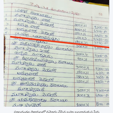
పూలదండల రికార్డులలో నమోదు చేసిన బ్రహ్మ బలరామకృష్ణ పేర్లు