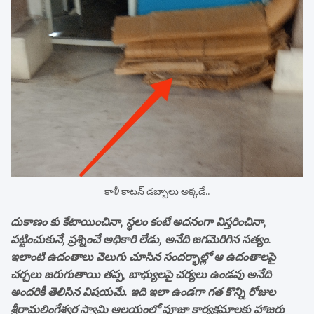
కాళీ కాటన్ డబ్బాలు అక్కడే..
దుకాణం కు కేటాయించినా, స్థలం కంటే అదనంగా విస్తరించినా,
పట్టించుకునే, ప్రశ్నించే అధికారి లేడు, అనేది జగమెరిగిన సత్యం.
ఇలాంటి ఉదంతాలు వెలుగు చూసిన సందర్భాల్లో ఆ ఉదంతాలపై
చర్చలు జరుగుతాయి తప్ప, బాధ్యులపై చర్యలు ఉండవు అనేది
అందరికీ తెలిసిన విషయమే. ఇది ఇలా ఉండగా గత కొన్ని రోజుల
శ్రీరామలింగేశ్వర స్వామి ఆలయంలో పూజా కార్యక్రమాలకు హాజరు