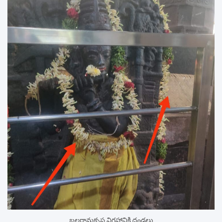
బలరామకృష్ణ విగ్రహానికి దండలు