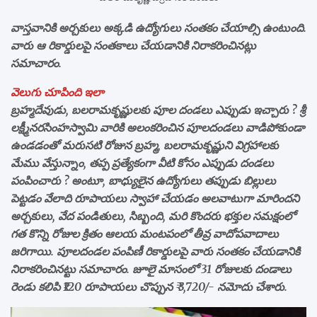
వాస్తవానికి అర్చకులు అక్కడి ఉద్యోగులు సంతకం చేయాల్సి ఉంటుంది.
వారు ఆ రికార్డులపై సంతకాలు చేయడానికి నిరాకరించినట్లు
సమాచారం.
వెలుగు చూపింది ఇలా
బ్రహ్మదేవుడు, బలరామకృష్ణులకు పూల దండలు ఎప్పుడు ఇచ్చారు ? శ్రీ
లక్ష్మీనరసింహస్వామి వారికి అలంకరించిన పూలదండలు వాడిపోకుండా
ఉండడంతో మరుసటి రోజున బ్రహ్మ, బలరామకృష్ణుని విగ్రహాలకు
మేము వేస్తున్నాం, తప్ప ప్రత్యేకంగా వీటి కోసం ఎప్పుడు దండలు
పంపించారు ? అంటూ, బాధ్యులైన ఉద్యోగులు తప్పుడు బిల్లులు
పెట్టడం వేలాది రూపాయలు స్వాహా చేయడం అలవాటుగా మారిందని
అర్చకులు, వేద పండితులు, సిబ్బంది, మరి కొందరు భక్తుల సమక్షంలో
గత కొన్ని రోజుల క్రితం ఆలయ మంటపంలో తీవ్ర వాదోపవాదాలు
జరిగాయి. పూలదండల పంపిణీ రికార్డులపై వారు సంతకం చేయడానికి
నిరాకరించినట్టు సమాచారం. జూలై మాసంలో 31 రోజులకు దండాలు
రెండు కలిపి ₹120 రూపాయలు చొప్పున ₹ 3,720/- నమోదు చేశారు.