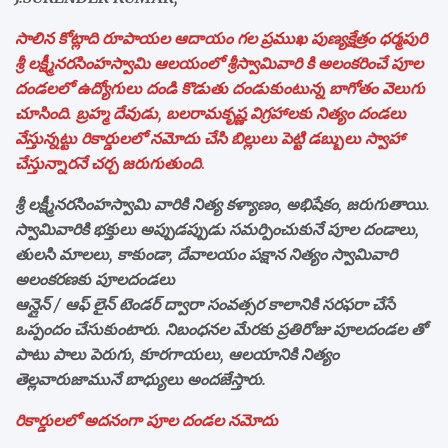
సాలిన కోట్లాది రూపాయల ఆదాయం గల ప్రముఖ పుణ్యక్షేత్రం ధర్మపురి
శ్రీ లక్ష్మీనరసింహస్వామి ఆలయంలో శ్రీస్వామివారి కి అలంకరించే పూల
దండలలో ఉద్యోగులు దండి కొడుతు దండుకుంటున్న బాగోతం వెలుగు
చూసింది. బ్రహ్మ దేవుడు, బలరామకృష్ణ విగ్రహాలకు నిత్యం దండలు
వేస్తున్నట్టు రికార్డులలో నమోదు చేసి బిల్లులు పెట్టి డబ్బులు స్వాహా
చేస్తున్నారనే చర్చ జరుగుతుంది
.
శ్రీ లక్ష్మీనరసింహస్వామి వారికి నిత్య కళ్యాణం, అభిషేకం, జరుగుతాయి.
స్వామివారికి భక్తులు అప్పుడప్పుడు సమర్పించుకునే పూల దండాలు,
తులసి మాలలు, కాకుండా, దేవాలయం పక్షాన నిత్యం స్వామివారి
అలంకరణకు పూలదండలు
ఆన్లైన్ / ఆఫ్ లైన్ టెండర్ ద్వారా సంవత్సర కాలానికి సరఫరా చేసే
ఒప్పందం చేసుకుంటారు. నిబంధనల మేరకు ప్రతిరోజు పూలదండల తో
పాటు పాలు పెరుగు, కూరగాయలు, ఆలయానికి నిత్యం
తెల్లవారుజామునే బాధ్యులు అందజేస్తారు.
రికార్డులలో అదనంగా పూల దండల నమోదు