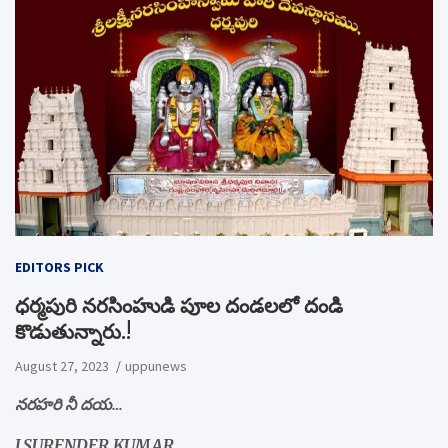
EDITORS PICK
ధర్మపురి నరసింహుడి పూల దండలలో దండి
కొడుతున్నారు.!
August 27, 2023
uppunews
నరహరి నీ దయ…
J.SURENDER KUMAR,