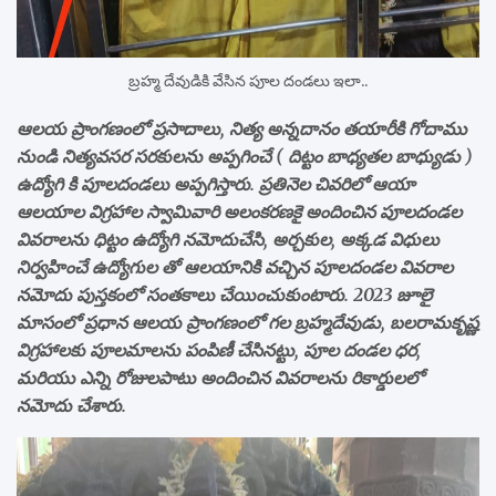
బ్రహ్మ దేవుడికి వేసిన పూల దండలు ఇలా..
ఆలయ ప్రాంగణంలో ప్రసాదాలు, నిత్య అన్నదానం తయారీకి గోదాము
నుండి నిత్యవసర సరకులను అప్పగించే ( దిట్టం బాధ్యతల బాధ్యుడు )
ఉద్యోగి కి పూలదండలు అప్పగిస్తారు. ప్రతినెల చివరిలో ఆయా
ఆలయాల విగ్రహాల స్వామివారి అలంకరణకై అందించిన పూలదండల
వివరాలను ధిట్టం ఉద్యోగి నమోదుచేసి, అర్చకుల, అక్కడ విధులు
నిర్వహించే ఉద్యోగుల తో ఆలయానికి వచ్చిన పూలదండల వివరాల
నమోదు పుస్తకంలో సంతకాలు చేయించుకుంటారు. 2023 జూలై
మాసంలో ప్రధాన ఆలయ ప్రాంగణంలో గల బ్రహ్మదేవుడు, బలరామకృష్ణ
విగ్రహాలకు పూలమాలను పంపిణీ చేసినట్టు, పూల దండల ధర,
మరియు ఎన్ని రోజులపాటు అందించిన వివరాలను రికార్డులలో
నమోదు చేశారు.