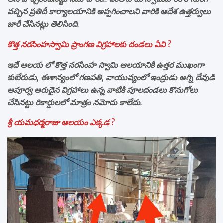
వచ్చిన ప్రతిదీ కార్యాలయానికి అప్పగించాలని వారికి ఆదేశ ఉత్తర్వులు
జారీ చేసినట్లు తెలిసింది.
కొత్త నరసింహస్వామి ప్రాంగణ విగ్రహాలకు దండలు ఏవి ?
ఇదే ఆలయ లో కొత్త నరసింహ స్వామి ఆలయానికి ఉత్తర ముఖంగా
కుబేరుడు, ఈశాన్యంలో గణపతి, వాయువ్యంలో ఇంద్రుడు అగ్ని దేవుడి
అపూర్వ అరుదైన విగ్రహాలు ఉన్న వాటికి పూలదండలు కొనుగోలు
చేసినట్టు రికార్డులలో మాత్రం నమోదు కాలేదు.
శ్రీ యమధర్మరాజు ఆలయం ఎక్కడ ?