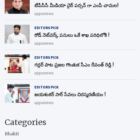
టీపీసీసీ మీడియా చైర్ పర్సన్ గా ఎంపీ చామల!
uppunews
EDITORS PICK
రోడ్ నెట్‌వర్క్‌ పనులు ఒకే శాఖ పరిధిలోకి !
uppunews
EDITORS PICK
గద్దర్ పాట ప్రజల గొంతుక సీఎం రేవంత్ రెడ్డి !
uppunews
EDITORS PICK
జయశంకర్ సార్ సేవలు చిరస్మరణీయం !
uppunews
Categories
Bhakti