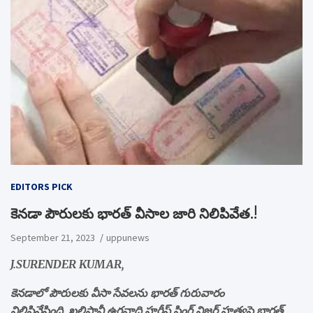
EDITORS PICK
కెనడా పౌరులకు భారత్ వీసాల జారి నిలిపివేత.!
September 21, 2023
uppunews
J.SURENDER KUMAR,
కెనడాలో పౌరులకు వీసా సేవలను భారత్ గురువారం
నిలిపివేసింది. ఖలిస్తానీ ఉగ్రవాది హర్దీప్ సింగ్ నిజ్జర్ హత్యపై భారత్,