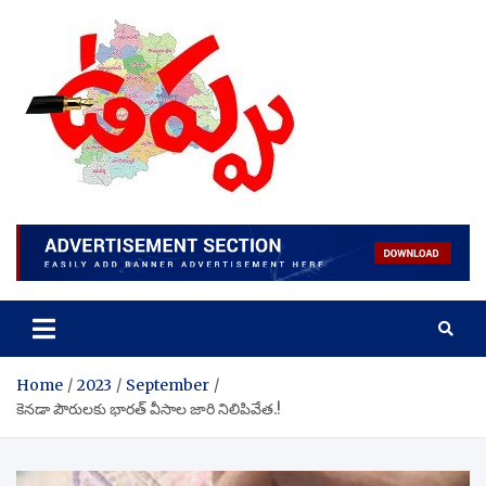
Skip
to
content
Home
2023
September
కెనడా పౌరులకు భారత్ వీసాల జారి నిలిపివేత.!