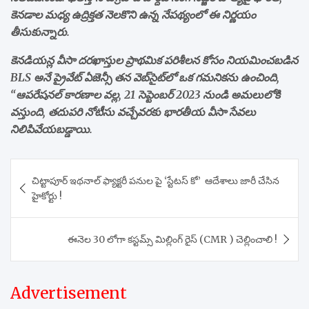
కెనడాల మధ్య ఉద్రిక్తత నెలకొని ఉన్న నేపథ్యంలో ఈ నిర్ణయం
తీసుకున్నారు.
కెనడియన్ల వీసా దరఖాస్తుల ప్రాథమిక పరిశీలన కోసం నియమించబడిన
BLS అనే ప్రైవేట్ ఏజెన్సీ తన వెబ్‌సైట్‌లో ఒక గమనికను ఉంచింది,
“ఆపరేషనల్ కారణాల వల్ల, 21 సెప్టెంబర్ 2023 నుండి అమలులోకి
వస్తుంది, తదుపరి నోటీసు వచ్చేవరకు భారతీయ వీసా సేవలు
నిలిపివేయబడ్డాయి.
Post
చిట్టాపూర్ ఇథనాల్ ఫ్యాక్టరీ పనుల పై ‘స్టేటస్ కో’ ఆదేశాలు జారీ చేసిన
navigation
హైకోర్టు !
ఈనెల 30 లోగా కస్టమ్స్ మిల్లింగ్ రైస్ (CMR ) చెల్లించాలి !
Advertisement