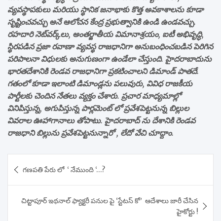
వ్యవస్థాపకులు మరియు స్థానిక జనాభాకు కొత్త అవకాశాలను కూడా
సృష్టించవచ్చు అనే ఆలోచన కేంద్ర ప్రభుత్వానికి ఉండి ఉండవచ్చు.
రహదారి నెట్‌వర్క్‌లు, అంతర్జాతీయ విమానాశ్రయం, ఐటీ అభివృద్ధి,
స్థిరపడిన ప్రజా రవాణా వ్యవస్థ రాజధానిగా అనుబంధించబడిన పెరిగిన
పరిపాలనా విధులకు అనుగుణంగా ఉండేలా చేస్తుంది. హైదరాబాదును
భారతదేశానికి రెండవ రాజధానిగా ప్రకటించాలని డిమాండ్ పాతదే.
గతంలో కూడా ఇలాంటి డిమాండ్లను పలువురు, వివిధ రాజకీయ
పార్టీలకు చెందిన నేతలు వ్యక్తం చేశారు. ప్రచార మాధ్యమాల్లో
వినిపిస్తున్న, అగుపిస్తున్న పార్లమెంట్ లో ప్రవేశపెట్టనున్న బిల్లుల
వివరాల ఊహాగానాలు తోపాటు. హైదరాబాద్ ను దేశానికి రెండవ
రాజధాని బిల్లును ప్రవేశపెట్టనున్నారో , లేదో వేచి చూద్దాం.
Post
గణపతి పేరు లో ‘ నేముంది ‘…?
navigation
చిట్టాపూర్ ఇథనాల్ ఫ్యాక్టరీ పనుల పై ‘స్టేటస్ కో’ ఆదేశాలు జారీ చేసిన
హైకోర్టు !