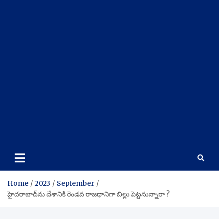
Home
2023
September
హైదరాబాద్‌ను దేశానికి రెండవ రాజధానిగా బిల్లు పెట్టనున్నారా ?