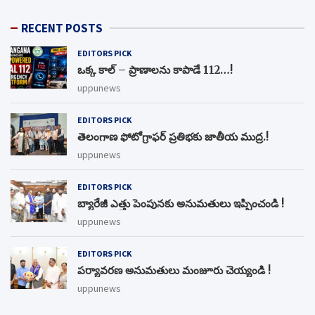
RECENT POSTS
EDITORS PICK
ఒక్క కాల్ – ప్రాణాలను కాపాడే 112…!
uppunews
EDITORS PICK
తెలంగాణ ఫోటోగ్రాఫర్ ప్రతిభకు జాతీయ ముద్ర.!
uppunews
EDITORS PICK
బ్యారేజీ ఎత్తు పెంపున‌కు అనుమ‌తులు ఇప్పించండి !
uppunews
EDITORS PICK
ప‌ర్యావ‌ర‌ణ అనుమ‌తులు మంజూరు చెయ్యండి !
uppunews