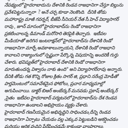
నేపథ్యంలో హైదరాబాదును దేశానికి రెండవ రాజధానిగా చేస్తూ బిల్లును
ప్రవేశపెట్టనున్నారా ? అనే చర్చ కూడా నెలకొంది. దీనికి తోడు
మహారాష్ట్ర మాజీ గవర్నర్‌, బీజేపీ సీనియర్‌ నేత సీ.హెచ్‌ విద్యాసాగర్‌
రావు , జూన్ మాసంలో హైదరాబాద్‌ను రెండో రాజధానిగా
ప్రకటించాలన్న డిమాండ్‌ మరోసారి తెరపైకి తెచ్చారు. ఇటీవల
మీడియాతో జరిగిన ఇంటరాక్షన్‌లో హైదరాబాద్‌ను దేశానికి రెండో
రాజధానిగా మార్చే అవకాశాలున్నాయని, దేశానికి రెండో రాజధాని
కావాలని రాజ్యాంగంలో స్పష్టంగా పేర్కొన్న విషయాన్ని అందరికీ గుర్తు
చేశారు. భవిష్యత్‌లో హైదరాబాద్‌ దేశానికి రెండో రాజధానిగా
మారుతుందన్న విశ్వాసం నాకు ఉంది’’ అని విద్యాసాగర్‌రావు అన్నారు.
దీనికి తోడు గత కొన్ని రోజుల క్రితం సాగర్ జి, ప్రధాని నరేంద్ర మోడీతో
పార్లమెంటులో సమావేశమైన ఫోటోలు, ప్రచార మాధ్యమాల్లో
అగుపించాయి. డాక్టర్ బిఆర్ అంబేద్కర్ మనవడు ప్రకాష్ అంబేద్కర్
,సైతం ఇటీవల హైదరాబాద్ పర్యటనలో హైదరాబాద్‌ను దేశ రెండవ
రాజధానిగా ఉండాలని అభిప్రాయం వ్యక్తం చేశారు.
హైదరాబాద్ గణనీయమైన అభివృద్ధిని సాధించడం,దీన్ని రెండవ
రాజధానిగా ఏర్పాటు చేయడం వల్ల ఎక్కువ పెట్టుబడిని ఆకర్షించడం
మరియు ఆర్థిక వృద్ధిని ప్రేరేపించడమే కాకుండా వ్యాపారాలు,