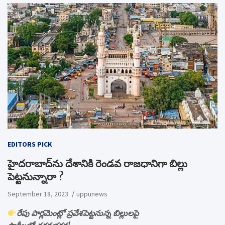
EDITORS PICK
హైదరాబాద్‌ను దేశానికి రెండవ రాజధానిగా బిల్లు
పెట్టనున్నారా ?
September 18, 2023
uppunews
రేపు పార్లమెంట్లో ప్రవేశపెట్టనున్న బిల్లులపై