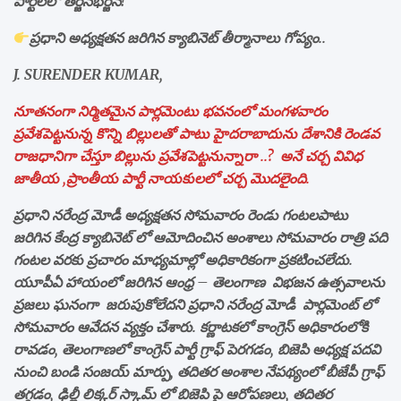
పార్టీలలో తర్జనభర్జన!
ప్రధాని అధ్యక్షతన జరిగిన క్యాబినెట్ తీర్మానాలు గోప్యం..
J. SURENDER KUMAR,
నూతనంగా నిర్మితమైన పార్లమెంటు భవనంలో మంగళవారం
ప్రవేశపెట్టనున్న కొన్ని బిల్లులతో పాటు హైదరాబాదును దేశానికి రెండవ
రాజధానిగా చేస్తూ బిల్లును ప్రవేశపెట్టనున్నారా ..? అనే చర్చ వివిధ
జాతీయ ,ప్రాంతీయ పార్టీ నాయకులలో చర్చ మొదలైంది.
ప్రధాని నరేంద్ర మోడీ అధ్యక్షతన సోమవారం రెండు గంటలపాటు
జరిగిన కేంద్ర క్యాబినెట్ లో ఆమోదించిన అంశాలు సోమవారం రాత్రి పది
గంటల వరకు ప్రచారం మాధ్యమాల్లో అధికారికంగా ప్రకటించలేదు.
యూపీఏ హాయంలో జరిగిన ఆంధ్ర – తెలంగాణ విభజన ఉత్సవాలను
ప్రజలు ఘనంగా జరుపుకోలేదని ప్రధాని నరేంద్ర మోడీ పార్లమెంట్ లో
సోమవారం ఆవేదన వ్యక్తం చేశారు. కర్ణాటకలో కాంగ్రెస్ అధికారంలోకి
రావడం, తెలంగాణలో కాంగ్రెస్ పార్టీ గ్రాఫ్ పెరగడం, బిజెపి అధ్యక్ష పదవి
నుంచి బండి సంజయ్ మార్పు, తదితర అంశాల నేపథ్యంలో బీజేపీ గ్రాఫ్
తగ్గడం, ఢిల్లీ లిక్కర్ స్కామ్ లో బిజెపి పై ఆరోపణలు, తదితర