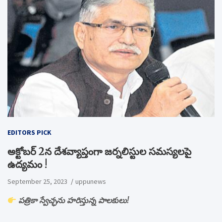
EDITORS PICK
అక్టోబర్ 2న దేశవ్యాప్తంగా జర్నలిస్టుల సమస్యలపై
ఉద్యమం !
September 25, 2023
uppunews
పత్రికా స్వేచ్ఛను హరిస్తున్న పాలకులు!