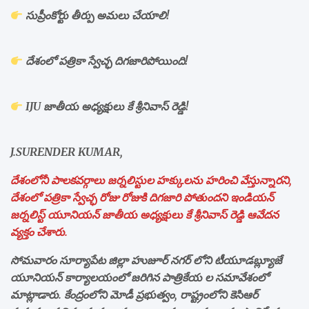
సుప్రీంకోర్టు తీర్పు అమలు చేయాలి!
దేశంలో పత్రికా స్వేచ్ఛ దిగజారిపోయింది!
IJU జాతీయ అధ్యక్షులు కే శ్రీనివాస్ రెడ్డి!
J.SURENDER KUMAR,
దేశంలోనీ పాలకవర్గాలు జర్నలిస్టుల హక్కులను హరించి వేస్తున్నారని,
దేశంలో పత్రికా స్వేచ్ఛ రోజు రోజుకి దిగజారి పోతుందని ఇండియన్
జర్నలిస్ట్ యూనియన్ జాతీయ అధ్యక్షులు కే శ్రీనివాస్ రెడ్డి ఆవేదన
వ్యక్తం చేశారు.
సోమవారం సూర్యాపేట జిల్లా హుజూర్ నగర్ లోని టీయూడబ్ల్యూజే
యూనియన్ కార్యాలయంలో జరిగిన పాత్రికేయ ల సమావేశంలో
మాట్లాడారు. కేంద్రంలోని మోడీ ప్రభుత్వం, రాష్ట్రంలోని కెసిఆర్