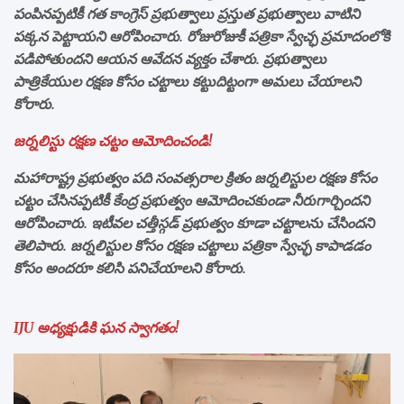
పంపినప్పటికీ గత కాంగ్రెస్ ప్రభుత్వాలు ప్రస్తుత ప్రభుత్వాలు వాటిని
పక్కన పెట్టాయని ఆరోపించారు. రోజురోజుకీ పత్రికా స్వేచ్ఛ ప్రమాదంలోకి
పడిపోతుందని ఆయన ఆవేదన వ్యక్తం చేశారు. ప్రభుత్వాలు
పాత్రికేయుల రక్షణ కోసం చట్టాలు కట్టుదిట్టంగా అమలు చేయాలని
కోరారు.
జర్నలిస్టు రక్షణ చట్టం ఆమోదించండి!
మహారాష్ట్ర ప్రభుత్వం పది సంవత్సరాల క్రితం జర్నలిస్టుల రక్షణ కోసం
చట్టం చేసినప్పటికీ కేంద్ర ప్రభుత్వం ఆమోదించకుండా నీరుగార్చిందని
ఆరోపించారు. ఇటీవల చత్తీస్గడ్ ప్రభుత్వం కూడా చట్టాలను చేసిందని
తెలిపారు. జర్నలిస్టుల కోసం రక్షణ చట్టాలు పత్రికా స్వేచ్ఛ కాపాడడం
కోసం అందరూ కలిసి పనిచేయాలని కోరారు.
IJU అధ్యక్షుడికి ఘన స్వాగతం!