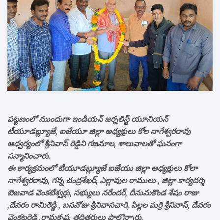
పట్టణంలో ముందుగా ఇండియన్ జర్నలిస్ట్ యూనియన్
టీయూడబ్ల్యూజే, ఐజేయూ జిల్లా అధ్యక్షులు కోల నాగేశ్వరరావు
ఆధ్వర్యంలో శ్రీనివాస్ రెడ్డిని గజమాల, శాలువాలతో ఘనంగా
సన్మానించారు.
ఈ కార్యక్రమంలో టీయూడబ్ల్యూజే ఐజేయు జిల్లా అధ్యక్షులు కోలా
నాగేశ్వరరావు, గన్న చంద్రశేఖర్, ఎల్లావుల రాములు , జిల్లా కార్యదర్శి
బెజవాడ వెంకటేశ్వర్లు, సభ్యులు నరేందర్, దీనుమకొండ శేషం రాజు
,దేవరం రామిరెడ్డి , బసవోజు శ్రీనివాసచారి, పిల్లల మర్రి శ్రీనివాస్, దేవరం
వెంకటరెడ్డి ,రామకృష్ణ, తదితరులు పాల్గొన్నారు.