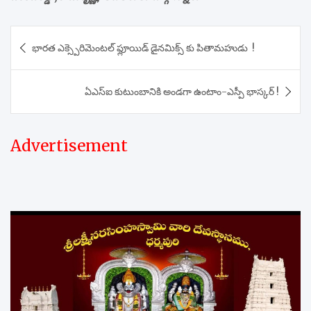
Post
భారత ఎక్స్పెరిమెంటల్ ఫ్లూయిడ్ డైనమిక్స్ కు పితామహుడు !
navigation
ఏఎస్ఐ కుటుంబానికి అండగా ఉంటాం-ఎస్పీ భాస్కర్ !
Advertisement