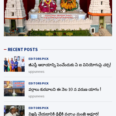
RECENT POSTS
EDITORS PICK
జీఎస్టీ ఆదాయాన్ని పెంచేందుకు ఏ ఐ వినియోగంపై చర్చ!
uppunews
EDITORS PICK
వర్షాలు కురవాలని ఈ నెల 10 న వరుణ యాగం !
uppunews
EDITORS PICK
విజ్ఞప్తి చేయడానికి ఢిల్లీకి వచ్చాం మంత్రి అడ్లూరి!