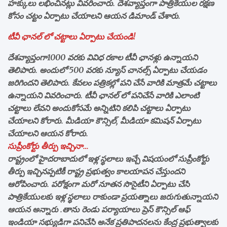
హక్కులు లభించినట్లు వివరించారు. దేశవ్యాప్తంగా పాత్రికేయుల రక్షణ
కోసం చట్టం ఏర్పాటు చేయాలని ఆయన డిమాండ్ చేశారు.
టీవీ ఛానల్ లో చట్టాలు ఏర్పాటు చేయండి!
దేశవ్యాప్తంగా1000 వరకు వివిధ రకాల టీవీ ఛానళ్లు ఉన్నాయని
తెలిపారు. అందులో 500 వరకు న్యూస్ చానల్స్ ఏర్పాటు చేయడం
జరిగిందని తెలిపారు. కేవలం పత్రికల్లో పని చేసే వారికి మాత్రమే చట్టాలు
ఉన్నాయని వివరించారు. టీవీ ఛానల్ లో పనిచేసే వారికి ఎలాంటి
చట్టాలు లేవని అందుకోసమే అన్నిటిని కలిపి చట్టాలు ఏర్పాటు
చేయాలని కోరారు. మీడియా కౌన్సిల్, మీడియా కమిషన్ ఏర్పాటు
చేయాలని ఆయన కోరారు.
సుప్రీంకోర్టు తీర్పు ఇచ్చినా…
రాష్ట్రంలో హైదరాబాదులో ఇళ్ల స్థలాలు ఇచ్చే విషయంలో సుప్రీంకోర్టు
తీర్పు ఇచ్చినప్పటికీ రాష్ట్ర ప్రభుత్వం కాలయాపన చేస్తుందని
ఆరోపించారు. పరోక్షంగా మరో నూతన సొసైటీని ఏర్పాటు చేసి
పాత్రికేయులకు ఇళ్ల స్థలాలు రాకుండా ప్రయత్నాలు జరుగుతున్నాయని
ఆయన అన్నారు .తాను రెండు పర్యాయాలు ప్రెస్ కౌన్సిల్ ఆఫ్
ఇండియా సభ్యుడిగా పనిచేసి అనేక ప్రతిపాదనలను కేంద్ర ప్రభుత్వాలకు