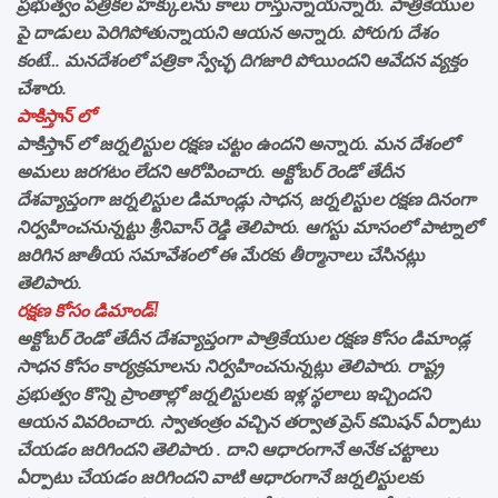
ప్రభుత్వం పత్రికల హక్కులను కాలు రాస్తున్నాయన్నారు. పాత్రికేయుల
పై దాడులు పెరిగిపోతున్నాయని ఆయన అన్నారు. పోరుగు దేశం
కంటే… మనదేశంలో పత్రికా స్వేచ్ఛ దిగజారి పోయిందని ఆవేదన వ్యక్తం
చేశారు.
పాకిస్తాన్ లో
పాకిస్తాన్ లో జర్నలిస్టుల రక్షణ చట్టం ఉందని అన్నారు. మన దేశంలో
అమలు జరగటం లేదని ఆరోపించారు. అక్టోబర్ రెండో తేదీన
దేశవ్యాప్తంగా జర్నలిస్టుల డిమాండ్లు సాధన, జర్నలిస్టుల రక్షణ దినంగా
నిర్వహించనున్నట్టు శ్రీనివాస్ రెడ్డి తెలిపారు. ఆగస్టు మాసంలో పాట్నాలో
జరిగిన జాతీయ సమావేశంలో ఈ మేరకు తీర్మానాలు చేసినట్లు
తెలిపారు.
రక్షణ కోసం డిమాండ్!
అక్టోబర్ రెండో తేదీన దేశవ్యాప్తంగా పాత్రికేయుల రక్షణ కోసం డిమాండ్ల
సాధన కోసం కార్యక్రమాలను నిర్వహించనున్నట్లు తెలిపారు. రాష్ట్ర
ప్రభుత్వం కొన్ని ప్రాంతాల్లో జర్నలిస్టులకు ఇళ్ల స్థలాలు ఇచ్చిందని
ఆయన వివరించారు. స్వాతంత్రం వచ్చిన తర్వాత ప్రెస్ కమిషన్ ఏర్పాటు
చేయడం జరిగిందని తెలిపారు . దాని ఆధారంగానే అనేక చట్టాలు
ఏర్పాటు చేయడం జరిగిందని వాటి ఆధారంగానే జర్నలిస్టులకు