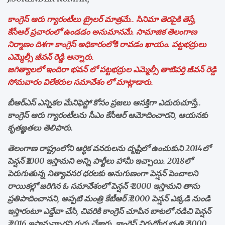
కాంగ్రెస్ ఆరు గ్యారంటీలు ట్రైలర్ మాత్రమే.. సినిమా తెరపైకి తెస్తే,
కేసీఆర్ ప్రచారంలో ఉండడం అనుమానమే. సామాజిక తెలంగాణ
నిర్మాణం దిశగా కాంగ్రెస్ అధికారంలోకి రావడం ఖాయం. పట్టభద్రులు
ఎమ్మెల్సీ జీవన్ రెడ్డి అన్నారు.
జగిత్యాలలో ఇందిరా భవన్ లో పట్టభద్రుల ఎమ్మెల్సీ తాటిపర్తి జీవన్ రెడ్డి
సోమవారం విలేకరుల సమావేశం లో మాట్లాడారు.
బీఆర్ఎస్ ఎన్నికల మేనిఫెస్టో కోసం ప్రజలు ఆసక్తిగా ఎదురుచూస్తే..
కాంగ్రెస్ ఆరు గ్యారంటీలను సీఎం కేసీఆర్ ఆమోదించారని, ఆయనకు
కృతజ్ఞతలు తెలిపారు.
తెలంగాణ రాష్ట్రంలోని ఆర్థిక వనరులను దృష్టిలో ఉంచుకుని 2014లో
పెన్షన్ ₹1000 ఇస్తామని అన్ని పార్టీలు హామీ ఇచ్చాయి. 2018లో
పెరుగుతున్న నిత్యావసర ధరలకు అనుగుణంగా పెన్షన్ పెంచాలని
రాయికల్లో జరిగిన ఓ సమావేశంలో పెన్షన్ ₹ 2000 ఇస్తామని తాను
ప్రతిపాదించానని, అప్పటి మంత్రి కేటీఆర్ ₹.2000 పెన్షన్ ఎక్కడి నుండి
ఇస్తారంటూ ఎద్దేవా చేసి, చివరికి కాంగ్రెస్ చూపిన బాటలో నడిచి పెన్షన్
₹.2016 ఇస్తామన్నారని గుర్తు చేశారు. కాంగ్రెస్ నిరుద్యోగ భృతి ₹ 3000