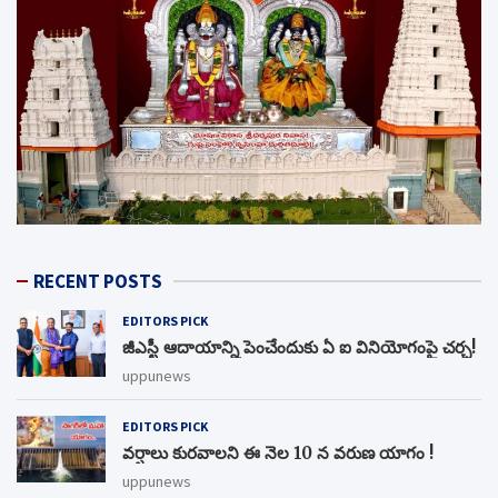
RECENT POSTS
EDITORS PICK
జీఎస్టీ ఆదాయాన్ని పెంచేందుకు ఏ ఐ వినియోగంపై చర్చ!
uppunews
EDITORS PICK
వర్షాలు కురవాలని ఈ నెల 10 న వరుణ యాగం !
uppunews