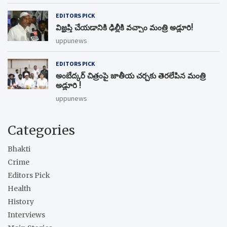
EDITORS PICK
విజ్ఞప్తి చేయడానికి ఢిల్లీకి వచ్చాం మంత్రి అడ్లూరి!
uppunews
EDITORS PICK
అంబేద్కర్ చిత్రంపై జాతీయ చర్చకు తెరలేపిన మంత్రి
అడ్లూరి !
uppunews
Categories
Bhakti
Crime
Editors Pick
Health
History
Interviews