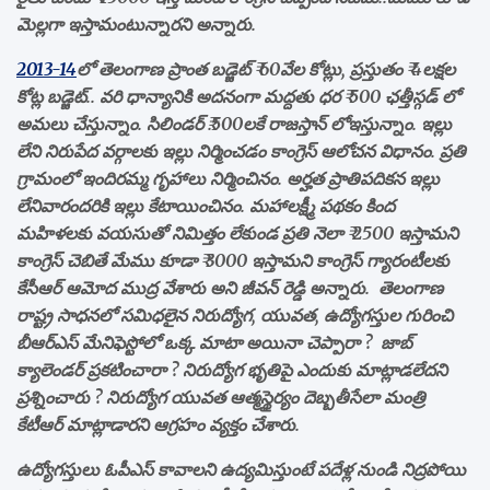
మెల్లగా ఇస్తామంటున్నారని అన్నారు.
2013-14
లో తెలంగాణ ప్రాంత బడ్జెట్ ₹ 60వేల కోట్లు, ప్రస్తుతం ₹ 4లక్షల
కోట్ల బడ్జెట్.. వరి ధాన్యానికి అదనంగా మద్దతు ధర ₹ 500 ఛత్తీస్గడ్ లో
అమలు చేస్తున్నాం. సిలిండర్ ₹.500లకే రాజస్తాన్ లోఇస్తున్నాం. ఇల్లు
లేని నిరుపేద వర్గాలకు ఇల్లు నిర్మించడం కాంగ్రెస్ ఆలోచన విధానం. ప్రతి
గ్రామంలో ఇందిరమ్మ గృహాలు నిర్మించినం. అర్హత ప్రాతిపదికన ఇల్లు
లేనివారందరికి ఇల్లు కేటాయించినం. మహాలక్ష్మీ పథకం కింద
మహిళలకు వయసుతో నిమిత్తం లేకుండ ప్రతి నెలా ₹ 2500 ఇస్తామని
కాంగ్రెస్ చెబితే మేము కూడా ₹ 3000 ఇస్తామని కాంగ్రెస్ గ్యారంటీలకు
కేసీఆర్ ఆమోద ముద్ర వేశారు అని జీవన్ రెడ్డి అన్నారు. తెలంగాణ
రాష్ట్ర సాధనలో సమిధలైన నిరుద్యోగ, యువత, ఉద్యోగస్తుల గురించి
బీఆర్ఎస్ మేనిఫెస్టోలో ఒక్క మాటా అయినా చెప్పారా ? జాబ్
క్యాలెండర్ ప్రకటించారా ? నిరుద్యోగ భృతిపై ఎందుకు మాట్లాడలేదని
ప్రశ్నించారు ? నిరుద్యోగ యువత ఆత్మస్థైర్యం దెబ్బతీసేలా మంత్రి
కేటీఆర్ మాట్లాడారని ఆగ్రహం వ్యక్తం చేశారు.
ఉద్యోగస్తులు ఓపీఎస్ కావాలని ఉద్యమిస్తుంటే పదేళ్ల నుండి నిద్రపోయి