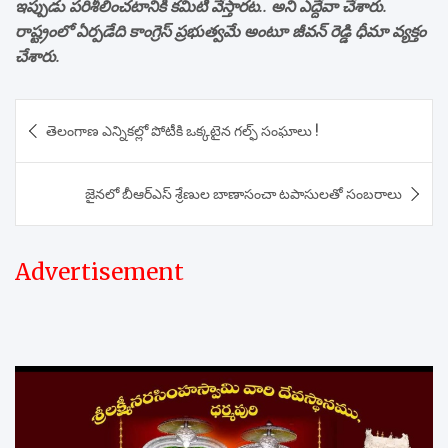
ఇప్పుడు పరిశీలించటానికి కమిటీ వేస్తారట.. అని ఎద్దేవా చేశారు.
రాష్ట్రంలో ఏర్పడేది కాంగ్రెస్ ప్రభుత్వమే అంటూ జీవన్ రెడ్డి ధీమా వ్యక్తం
చేశారు.
Post
తెలంగాణ ఎన్నికల్లో పోటీకి ఒక్కటైన గల్ఫ్ సంఘాలు !
navigation
జైనలో బీఆర్ఎస్ శ్రేణుల బాణాసంచా టపాసులతో సంబరాలు
Advertisement