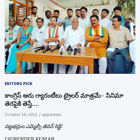
EDITORS PICK
కాంగ్రెస్ ఆరు గ్యారంటీలు ట్రైలర్ మాత్రమే- సినిమా
తెరపైకి తెస్తే….
October 16, 2023
uppunews
పట్టభద్రుల ఎమ్మెల్సీ జీవన్ రెడ్డి!
J.SURENDER KUMAR,