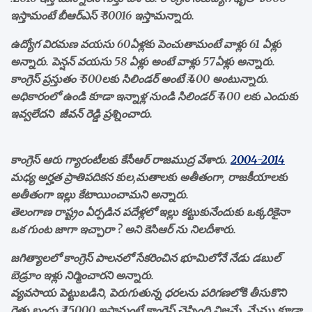
ఇస్తామంటే బీఆర్ఎస్ ₹ 30016 ఇస్తామన్నారు.
ఉద్యోగ విరమణ వయసు 60ఏళ్లకు పెంచుతామంటే వాళ్లు 61 ఏళ్లు
అన్నారు. పెన్షన్ వయసు 58 ఏళ్లు అంటే వాళ్లు 57ఏళ్లు అన్నారు.
కాంగ్రెస్ ప్రస్తుతం ₹ 500లకు సిలిండర్ అంటే ₹.400 అంటున్నారు.
అధికారంలో ఉండి కూడా ఇన్నాళ్ల నుండి సిలిండర్ ₹ 400 లకు ఎందుకు
ఇవ్వలేదని జీవన్ రెడ్డి ప్రశ్నించారు.
కాంగ్రెస్ ఆరు గ్యారంటీలకు కేసీఆర్ రాజముద్ర వేశారు.
2004-2014
మధ్య అర్హత ప్రాతిపదికన కుల,మతాలకు అతీతంగా, రాజకీయాలకు
అతీతంగా ఇల్లు కేటాయించామని అన్నారు.
తెలంగాణ రాష్ట్రం ఏర్పడిన పదేళ్లలో ఇల్లు కట్టుకునేందుకు ఒక్కరికైనా
ఒక గుంట జాగా ఇచ్చారా ? అని కెసిఆర్ ను నిలదీశారు.
జగిత్యాలలో కాంగ్రెస్ పాలనలో సేకరించిన భూమిలోనే నేడు డబుల్
బెడ్రూం ఇళ్లు నిర్మించారని అన్నారు.
వ్యవసాయ పెట్టుబడిని, పెరుగుతున్న ధరలను పరిగణలోకి తీసుకొని
రైతు బందు ₹ 15000 ఇస్తామంటే కాంగ్రెస్ చెప్పింది నిజమే..మేము కూడా