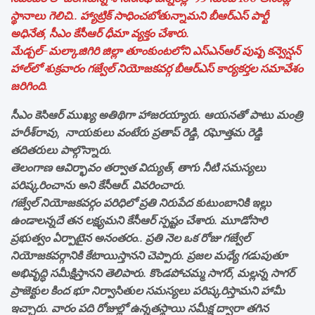
స్థానాలు గెలిచి.. హ్యాట్రిక్ సాధించబోతున్నామని బీఆర్‌ఎస్‌ పార్టీ
అధినేత, సీఎం కేసీఆర్ ధీమా వ్యక్తం చేశారు.
మేడ్చల్-మల్కాజిగిరి జిల్లా తూంకుంటలోని ఎస్ఎన్ఆర్ పుష్ప కన్వెన్షన్
హాల్‌లో శుక్రవారం గజ్వేల్ నియోజకవర్గ బీఆర్‌ఎస్‌ కార్యకర్తల సమావేశం
జరిగింది.
సీఎం కెసిఆర్ ముఖ్య అతిథిగా హాజరయ్యారు. ఆయనతో పాటు మంత్రి
హరీశ్‌రావు, నాయకులు వంటేరు ప్రతాప్‌ రెడ్డి, రఘోత్తమ రెడ్డి
తదితరులు పాల్గొన్నారు.
తెలంగాణ ఆవిర్భావం తర్వాత విద్యుత్, తాగు నీటి సమస్యలు
పరిష్కరించాను అని కేసీఆర్. వివరించారు.
గజ్వేల్ నియోజకవర్గం పరిధిలో ప్రతి నిరుపేద కుటుంబానికి ఇల్లు
ఉండాలన్నదే తన లక్ష్యమని కేసీఆర్ స్పష్టం చేశారు. మూడోసారి
ప్రభుత్వం ఏర్పాటైన అనంతరం.. ప్రతి నెల ఒక రోజు గజ్వేల్
నియోజకవర్గానికి కేటాయిస్తానని చెప్పారు. ప్రజల మధ్యే గడుపుతూ
అభివృద్ధి సమీక్షిస్తానని తెలిపారు. కొండపోచమ్మ సాగర్, మల్లన్న సాగర్
ప్రాజెక్టుల కింద భూ నిర్వాసితుల సమస్యలు పరిష్కరిస్తామని హామీ
ఇచ్చారు. వారం పది రోజుల్లో ఉన్నతస్థాయి సమీక్ష ద్వారా తగిన