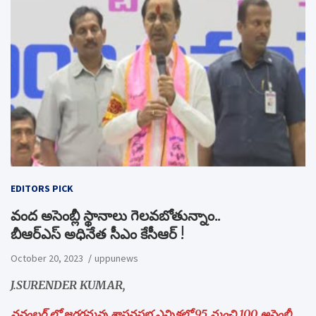
EDITORS PICK
వంద అసెంబ్లీ స్థానాలు గెలవబోతున్నాం..
బీఆర్‌ఎస్‌ అధినేత సీఎం కేసీఆర్ !
October 20, 2023
uppunews
J.SURENDER KUMAR,
నవంబర్ లో జరగనున్న శాసనసభ ఎన్నికల్లో 95 నుంచి 100 అసెంబ్లీ