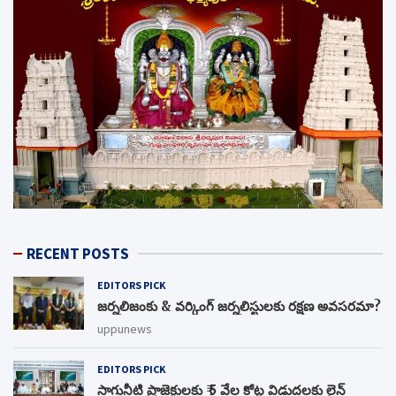
RECENT POSTS
EDITORS PICK
జర్నలిజంకు & వర్కింగ్ జర్నలిస్టులకు రక్షణ అవసరమా?
uppunews
EDITORS PICK
సాగునీటి ప్రాజెక్టులకు ₹ 5 వేల కోట్ల విడుదలకు లైన్