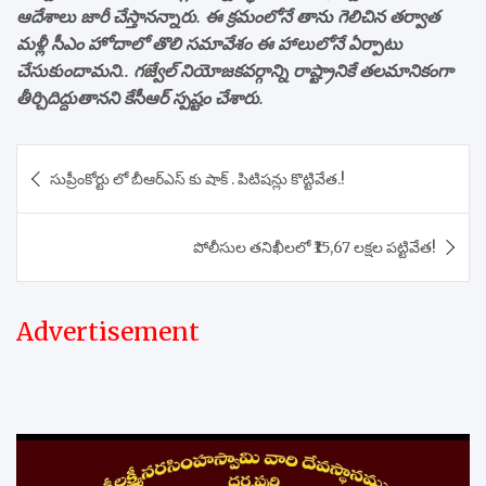
ఆదేశాలు జారీ చేస్తానన్నారు. ఈ క్రమంలోనే తాను గెలిచిన తర్వాత
మళ్లీ సీఎం హోదాలో తొలి సమావేశం ఈ హాలులోనే ఏర్పాటు
చేసుకుందామని.. గజ్వేల్ నియోజకవర్గాన్ని రాష్ట్రానికే తలమానికంగా
తీర్చిదిద్దుతానని కేసీఆర్ స్పష్టం చేశారు.
Post
సుప్రీంకోర్టు లో బీఆర్ఎస్ కు షాక్ . పిటిషన్లు కొట్టివేత.!
navigation
పోలీసుల తనిఖీలలో ₹15,67 లక్షల పట్టివేత!
Advertisement