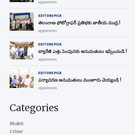
uppunews
EDITORS PICK
తెలంగాణ ఫోటోగ్రాఫర్ ప్రతిభకు జాతీయ ముద్ర.!
uppunews
EDITORS PICK
బ్యారేజీ ఎత్తు పెంపున‌కు అనుమ‌తులు ఇప్పించండి !
uppunews
EDITORS PICK
ప‌ర్యావ‌ర‌ణ అనుమ‌తులు మంజూరు చెయ్యండి !
uppunews
Categories
Bhakti
Crime