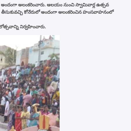
ీపాలతో అందంగా అలంకరించారు. ఆలయం నుంచి స్వామివార్ల ఉత్సవ
గా తీసుకువచ్చి కోనేరులో అందంగా అలంకరించిన హంసవాహనంలో
ోత్సవాన్ని నిర్వహించారు.