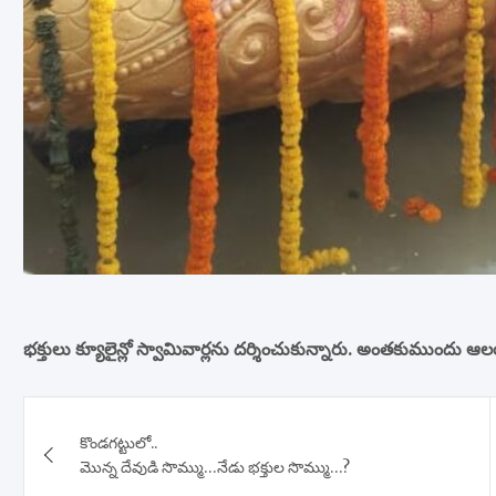
భక్తులు క్యూలైన్లో స్వామివార్లను దర్శించుకున్నారు. అంతకుముందు 
Post
కొండగట్టులో..
navigation
మొన్న దేవుడి సొమ్ము…నేడు భక్తుల సొమ్ము…?