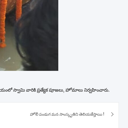
ఆలయంలో స్వామి వారికి ప్రత్యేక పూజలు, హోమాలు నిర్వహించారు.
హోలీ పండుగ మన సాంస్కృతిని తెలియజేస్తాయి !