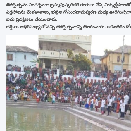
తెప్పోత్సవం సందర్భంగా బ్రహ్మపుష్కరిణికి రంగులు వేసి, విద్యుద్ద
విగ్రహాలను మేళతాళాలు, భక్తుల గోవిందనామస్మరణ మధ్య ఊరేగింపు
ఐదు ప్రదక్షిణలు చేయించారు.
భక్తులు అధికసంఖ్యలో వచ్చి తెప్పోత్సవాన్ని తిలకించారు. అనంతరం డోల