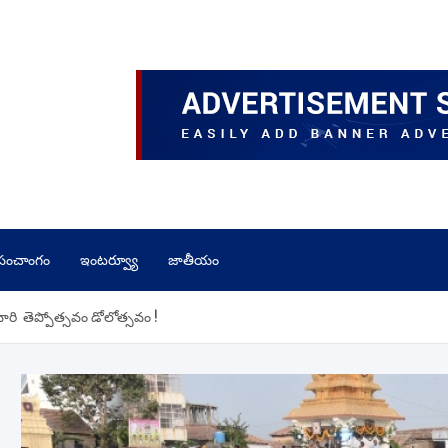
పంచాంగం
ఇంటర్వ్యూ
జాతీయం
వారి తెప్పోత్సవం డోలోత్సవం !