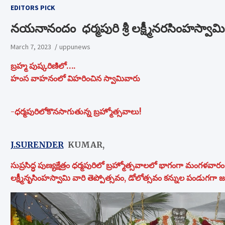
EDITORS PICK
నయనానందం ధర్మపురి శ్రీ లక్ష్మీనరసింహస్వామి
March 7, 2023
uppunews
బ్రహ్మ పుష్కరిణిలో….
హంస వాహనంలో విహరించిన స్వామివారు
-ధర్మపురిలోకొనసాగుతున్న బ్రహ్మోత్సవాలు!
J.SURENDER
KUMAR,
సుప్రసిద్ధ పుణ్యక్షేత్రం ధర్మపురిలో బ్రహ్మోత్సవాలలో భాగంగా మంగళవార
లక్ష్మీనృసింహస్వామి వారి తెప్పోత్సవం, డోలోత్సవం కన్నుల పండుగగా జర