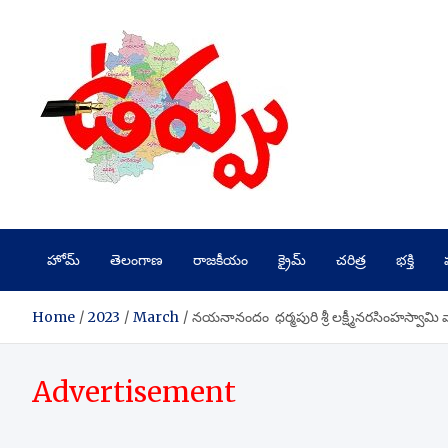
Skip
to
content
హోమ్
తెలంగాణ
రాజకీయం
క్రైమ్
చరిత్ర
భక్తి
Home
2023
March
నయనానందం ధర్మపురి శ్రీ లక్ష్మీనరసింహస్వామి 
Advertisement