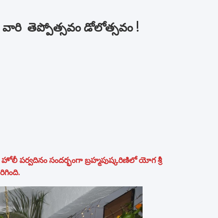
 వారి తెప్పోత్సవం డోలోత్సవం !
ం హోలీ పర్వదినం సందర్భంగా బ్రహ్మపుష్కరిణిలో యోగ శ్రీ
ిగింది.