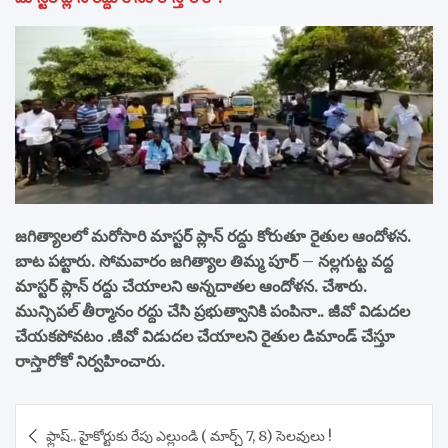
జగిత్యాలలో మరోసారి మాస్టర్‌ ప్లాన్‌ రద్దు కోరుతూ రైతుల ఆందోళన.
బాట పట్టారు. సోమవారం జగిత్యాల తిమ్మ పూర్ – నల్లగుట్ట వద్ద
మాస్టర్‌ ప్లాన్‌ రద్దు చేయాలని అన్నదాతల ఆందోళన. చేశారు.
మున్సిపల్‌ తీర్మానం రద్దు చేసి ప్రభుత్వానికి పంపినా.. జీవో విడుదల
చేయకపోవటం .జీవో విడుదల చేయాలని రైతుల డిమాండ్ చేస్తూ
రాస్తారోకో నిర్వహించారు.
Post
ఫ్లాష్.. హైకోర్టుకు రేపు ఎల్లుండి ( మార్చ్ 7, 8) సెలవులు !