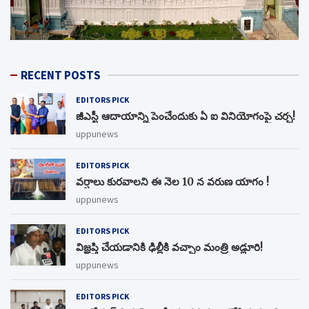
RECENT POSTS
EDITORS PICK
జీఎస్టీ ఆదాయాన్ని పెంచేందుకు ఏ ఐ వినియోగంపై చర్చ!
uppunews
EDITORS PICK
వర్షాలు కురవాలని ఈ నెల 10 న వరుణ యాగం !
uppunews
EDITORS PICK
విజ్ఞప్తి చేయడానికి ఢిల్లీకి వచ్చాం మంత్రి అడ్లూరి!
uppunews
EDITORS PICK