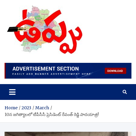
Skip
to
content
Home
2023
March
10న జగిత్యాలలో టీపీసీసీ ప్రెసిడెంట్ రేవంత్ రెడ్డి పాదయాత్ర!