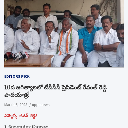
EDITORS PICK
10న జగిత్యాలలో టీపీసీసీ ప్రెసిడెంట్ రేవంత్ రెడ్డి
పాదయాత్ర!
March 6, 2023
uppunews
ఎమ్మెల్సీ జీవన్ రెడ్డి!
J. Surender Kumar,