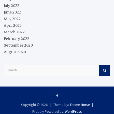
July 2022
June 2022
May 2022
April 2022
March 2022
February 2022
September 2020
August 2020
S
e
a
r
c
h
Copyright © 2026
Theme by:
Theme Horse
Proudly Powered by:
WordPress