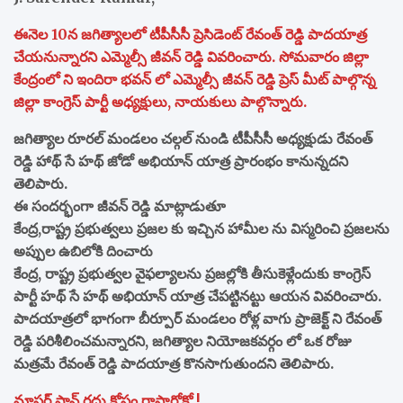
ఈనెల 10న జగిత్యాలలో టీపీసీసీ ప్రెసిడెంట్ రేవంత్ రెడ్డి పాదయాత్ర
చేయనున్నారని ఎమ్మెల్సీ జీవన్ రెడ్డి వివరించారు. సోమవారం జిల్లా
కేంద్రంలో ని ఇందిరా భవన్ లో ఎమ్మెల్సీ జీవన్ రెడ్డి ప్రెస్ మీట్ పాల్గొన్న
జిల్లా కాంగ్రెస్ పార్టీ అధ్యక్షులు, నాయకులు పాల్గొన్నారు.
జగిత్యాల రూరల్ మండలం చల్గల్ నుండి టీపీసీసీ అధ్యక్షుడు రేవంత్
రెడ్డి హాథ్ సే హథ్ జోడో అభియాన్ యాత్ర ప్రారంభం కానున్నదని
తెలిపారు.
ఈ సందర్భంగా జీవన్ రెడ్డి మాట్లాడుతూ
కేంద్ర,రాష్ట్ర ప్రభుత్వలు ప్రజల కు ఇచ్చిన హామీల ను విస్మరించి ప్రజలను
అప్పుల ఉబిలోకి దించారు
కేంద్ర, రాష్ట్ర ప్రభుత్వల వైఫల్యాలను ప్రజల్లోకి తీసుకెళ్లేందుకు కాంగ్రెస్
పార్టీ హథ్ సే హథ్ అభియాన్ యాత్ర చేపట్టినట్టు ఆయన వివరించారు.
పాదయాత్రలో భాగంగా బీర్పూర్ మండలం రోళ్ల వాగు ప్రాజెక్ట్ ని రేవంత్
రెడ్డి పరిశీలించమన్నారని, జగిత్యాల నియోజకవర్గం లో ఒక రోజు
మత్రమే రేవంత్ రెడ్డి పాదయాత్ర కొనసాగుతుందని తెలిపారు.
మాస్టర్ ప్లాన్ రద్దు కోసం రాస్తారోకో !