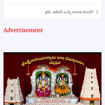
navigation
ఫ్లాష్.. ఆడిటర్. బుచ్చి బాబుకు బెయిల్ !
Advertisement