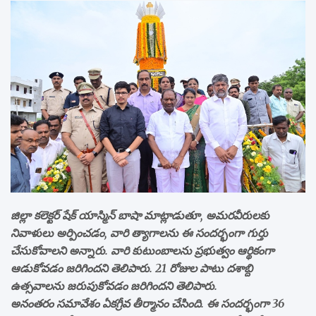
జిల్లా కలెక్టర్ షేక్ యాస్మిన్ బాషా మాట్లాడుతూ, అమరవీరులకు
నివాళులు అర్పించడం, వారి త్యాగాలను ఈ సందర్భంగా గుర్తు
చేసుకోవాలని అన్నారు. వారి కుటుంబాలను ప్రభుత్వం ఆర్థికంగా
ఆడుకోవడం జరిగిందని తెలిపారు. 21 రోజుల పాటు దశాబ్ది
ఉత్సవాలను జరుపుకోవడం జరిగిందని తెలిపారు.
అనంతరం సమావేశం ఏకగ్రీవ తీర్మానం చేసింది. ఈ సందర్భంగా 36