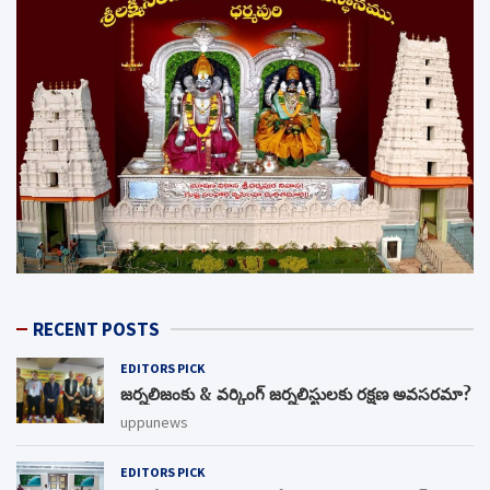
RECENT POSTS
EDITORS PICK
జర్నలిజంకు & వర్కింగ్ జర్నలిస్టులకు రక్షణ అవసరమా?
uppunews
EDITORS PICK