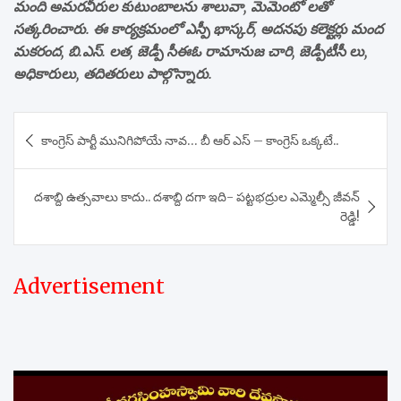
మంది అమరవీరుల కుటుంబాలను శాలువా, మెమెంటో లతో
సత్కరించారు. ఈ కార్యక్రమంలో ఎస్పీ భాస్కర్, అదనపు కలెక్టర్లు మంద
మకరంద, బి.ఎస్. లత, జెడ్పీ సీఈఓ రామానుజ చారి, జెడ్పీటీసీ లు,
అధికారులు, తదితరులు పాల్గొన్నారు.
Post
కాంగ్రెస్ పార్టీ మునిగిపోయే నావ… బీ ఆర్ ఎస్ – కాంగ్రెస్ ఒక్కటే..
navigation
దశాబ్ది ఉత్సవాలు కాదు.. దశాబ్ది దగా ఇది- పట్టభద్రుల ఎమ్మెల్సీ జీవన్
రెడ్డి!
Advertisement