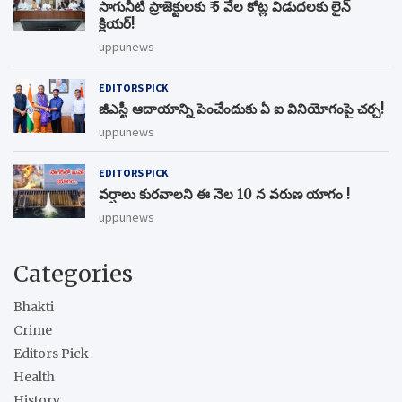
సాగునీటి ప్రాజెక్టులకు ₹ 5 వేల కోట్ల విడుదలకు లైన్
క్లియర్!
uppunews
EDITORS PICK
జీఎస్టీ ఆదాయాన్ని పెంచేందుకు ఏ ఐ వినియోగంపై చర్చ!
uppunews
EDITORS PICK
వర్షాలు కురవాలని ఈ నెల 10 న వరుణ యాగం !
uppunews
Categories
Bhakti
Crime
Editors Pick
Health
History