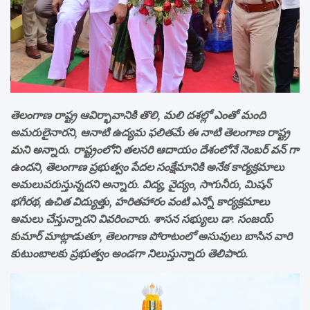
తెలంగాణ రాష్ట్ర ఆవిర్భావానికి తొలి, మలి దశల్లో ఎంతో మంది
అమరులైనారని, ఆనాటి ఉద్యమ ఫలితమే ఈ నాటి తెలంగాణ రాష్ట్ర
మని అన్నారు. రాష్ట్రంలోని తలసరి ఆదాయం దేశంలోనే నెంబర్ వన్ గా
ఉందని, తెలంగాణ ప్రభుత్వం పేదల సంక్షేమానికి అనేక కార్యక్రమాలు
అమలుపరుస్తున్నదని అన్నారు. విద్య, వైద్యం, సాగునీరు, మిషన్
భగీరథ, ఉచిత విద్యుత్తు, హరితహారం వంటి ఎన్నో కార్యక్రమాలు
అమలు చేస్తున్నారని వివరించారు. శాసన సభ్యులు డా. సంజయ్
కుమార్ మాట్లాడుతూ, తెలంగాణ పోరాటంలో అసువులు బాసిన వారి
కుటుంబాలకు ప్రభుత్వం అండగా నిలుస్తున్నారు తెలిపారు.