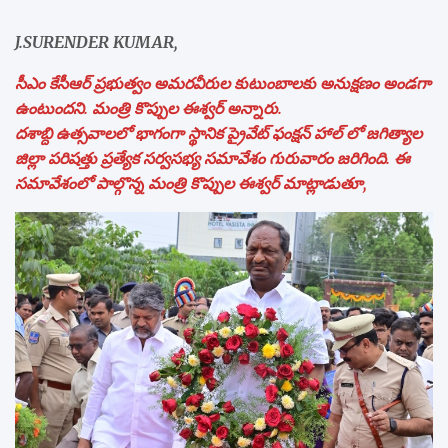
J.SURENDER KUMAR,
సీఎం కేసీఆర్ ప్రభుత్వం అమరవీరుల కుటుంబాలకు అనుక్షణం అండగా
ఉంటుందని. మంత్రి కొప్పుల ఈశ్వర్ అన్నారు.
దశాబ్ది ఉత్సవాలలో భాగంగా స్థానిక ప్రైవేట్ ఫంక్షన్ హాల్ లో జగిత్యాల
జిల్లా పరిషత్తు ప్రత్యేక సర్వసభ్య సమావేశం గురువారం జరిగింది. ఈ
సమావేశంలో పాల్గొన్న మంత్రి కొప్పుల ఈశ్వర్ మాట్లాడుతూ,