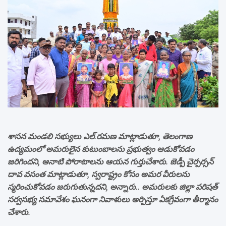
శాసన మండలి సభ్యులు ఎల్.రమణ మాట్లాడుతూ, తెలంగాణ
ఉద్యమంలో అమరులైన కుటుంబాలను ప్రభుత్వం ఆడుకోవడం
జరిగిందని, ఆనాటి పోరాటాలను ఆయన గుర్తుచేశారు. జెడ్పీ చైర్పర్సన్
దావ వసంత మాట్లాడుతూ, స్వరాష్ట్రం కోసం అమర వీరులను
స్మరించుకోవడం జరుగుతున్నదని, అన్నారు.. అమరులకు జిల్లా పరిషత్
సర్వసభ్య సమావేశం ఘనంగా నివాళులు అర్పిస్తూ ఏకగ్రీవంగా తీర్మానం
చేశారు.