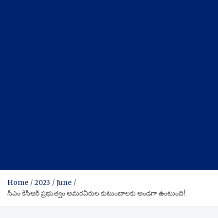
Home
2023
June
సీఎం కేసీఆర్ ప్రభుత్వం అమరవీరుల కుటుంబాలకు అండగా ఉంటుంది!