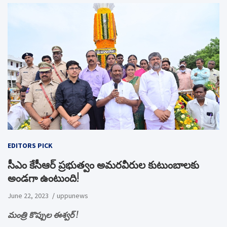
EDITORS PICK
సీఎం కేసీఆర్ ప్రభుత్వం అమరవీరుల కుటుంబాలకు
అండగా ఉంటుంది!
June 22, 2023
uppunews
మంత్రి కొప్పుల ఈశ్వర్ !