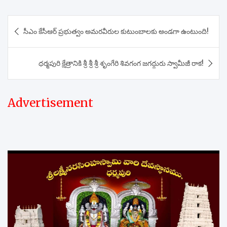
Post
సీఎం కేసీఆర్ ప్రభుత్వం అమరవీరుల కుటుంబాలకు అండగా ఉంటుంది!
navigation
ధర్మపురి క్షేత్రానికి శ్రీ శ్రీ శ్రీ శృంగేరి శివగంగ జగద్గురు స్వామీజీ రాక!
Advertisement