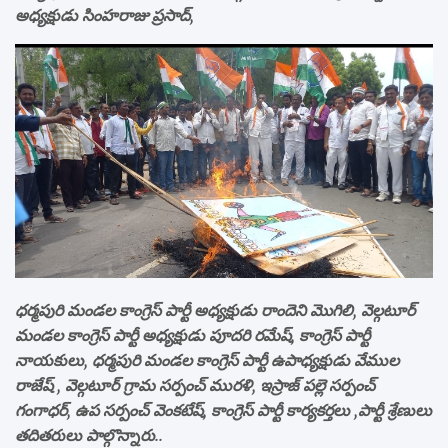
అధ్యక్షుడు సింహరాజు ప్రసాద్,
ధర్మపురి మండల కాంగ్రెస్ పార్టీ అధ్యక్షుడు రాందెని మొగిలి, వెల్గటూర్
మండల కాంగ్రెస్ పార్టీ అధ్యక్షుడు పూదరి రమేష్, కాంగ్రెస్ పార్టీ
నాయకులు, ధర్మపురి మండల కాంగ్రెస్ పార్టీ ఉపాధ్యక్షుడు వేముల
రాజేష్ , వెల్గటూర్ గ్రామ సర్పంచ్ మురళి, ఇస్రాజ్ పల్లె సర్పంచ్
గంగాధర్, ఉప సర్పంచ్ వెంకటేష్, కాంగ్రెస్ పార్టీ కార్యకర్తలు ,పార్టీ శ్రేణులు
తదితరులు పాల్గొన్నారు..