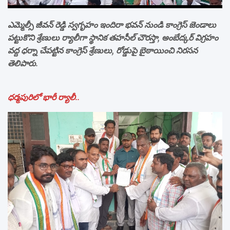
ఎమ్మెల్సీ జీవన్ రెడ్డి స్వగృహం ఇందిరా భవన్ నుండి కాంగ్రెస్ జెండాలు
పట్టుకొని శ్రేణులు ర్యాలీగా స్థానిక తహసీల్ చౌరస్తా, అంబేద్కర్ విగ్రహం
వద్ద ధర్నా చేపట్టిన కాంగ్రెస్ శ్రేణులు, రోడ్డుపై బైఠాయించి నిరసన
తెలిపారు.
ధర్మపురిలో భారీ ర్యాలీ..