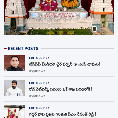
RECENT POSTS
EDITORS PICK
టీపీసీసీ మీడియా చైర్ పర్సన్ గా ఎంపీ చామల!
uppunews
EDITORS PICK
రోడ్ నెట్‌వర్క్‌ పనులు ఒకే శాఖ పరిధిలోకి !
uppunews
EDITORS PICK
గద్దర్ పాట ప్రజల గొంతుక సీఎం రేవంత్ రెడ్డి !