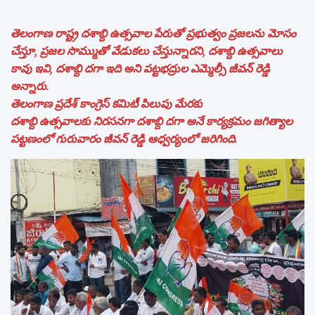
తెలంగాణ రాష్ట్ర దశాబ్ది ఉత్సవాల పేరుతో ప్రభుత్వం ప్రజలను మోసం
చేస్తూ, ప్రజల సొమ్ముతో వేడుకలు చేస్తున్నారని, దశాబ్ది ఉత్సవాలు
కావు ఇవి, దశాబ్ది దగా ఇది అని పట్టభద్రుల ఎమ్మెల్సీ జీవన్ రెడ్డి
అన్నారు.
తెలంగాణ ప్రదేశ్ కాంగ్రెస్ కమిటీ పిలుపు మేరకు
దశాబ్ది ఉత్సవాలకు నిరసనగా దశాబ్ది దగా అనే కార్యక్రమం జగిత్యాల
పట్టణంలో గురువారం జీవన్ రెడ్డి ఆధ్వర్యంలో జరిగింది.