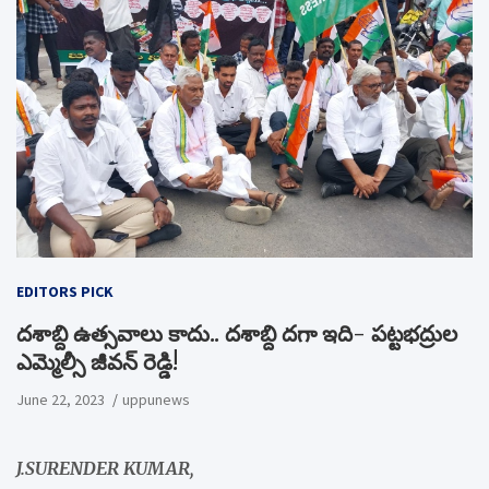
EDITORS PICK
దశాబ్ది ఉత్సవాలు కాదు.. దశాబ్ది దగా ఇది- పట్టభద్రుల
ఎమ్మెల్సీ జీవన్ రెడ్డి!
June 22, 2023
uppunews
J.SURENDER KUMAR,