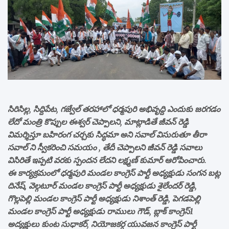
సిరిసిల్ల, సిద్దిపేట, గజ్వేల్ తరహాలో ధర్మపురి అభివృద్ది ఎందుకు జరగడం
లేదో మంత్రి కొప్పుల ఈశ్వర్ చెప్పాలని, మాట్లాడితే జీవన్ రెడ్డి
విమర్శిస్తూ బహిరంగ చర్చకు సిద్ధమా అని సవాల్ విసురుతూ తీరా
సవాల్ ని స్వీకరించి సమయం , తేదీ చెప్పాలని జీవన్ రెడ్డి సవాలు
విసిరితే ఇప్పటి వరకు స్పందన లేదని లక్ష్మణ్ కుమార్ ఆరోపించారు.
ఈ కార్యక్రమంలో ధర్మపురి మండల కాంగ్రెస్ పార్టీ అధ్యక్షుడు సంగన బట్ల
దినేష్, వెల్గటూర్ మండల కాంగ్రెస్ పార్టీ అధ్యక్షుడు శైలేందర్ రెడ్డి,
గొల్లపెల్లి మండల కాంగ్రెస్ పార్టీ అధ్యక్షుడు నిశాంత్ రెడ్డి, పెగడపెల్లి
మండల కాంగ్రెస్ పార్టీ అధ్యక్షుడు రాములు గౌడ్, బ్లాక్ కాంగ్రెస్1
అద్యక్షులు కుంట సుధాకర్, నియోజకర్గ యువజన కాంగ్రెస్ పార్టీ