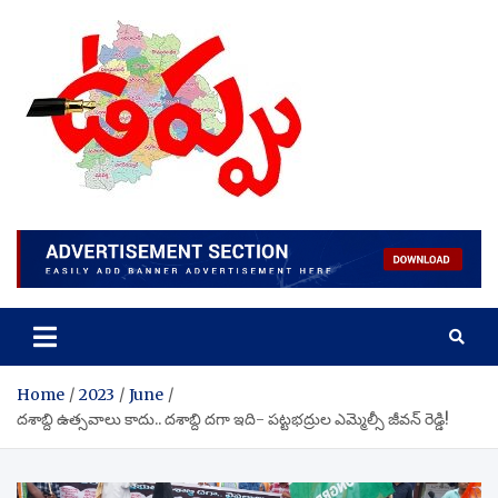
Skip
to
content
Home
2023
June
దశాబ్ది ఉత్సవాలు కాదు.. దశాబ్ది దగా ఇది- పట్టభద్రుల ఎమ్మెల్సీ జీవన్ రెడ్డి!