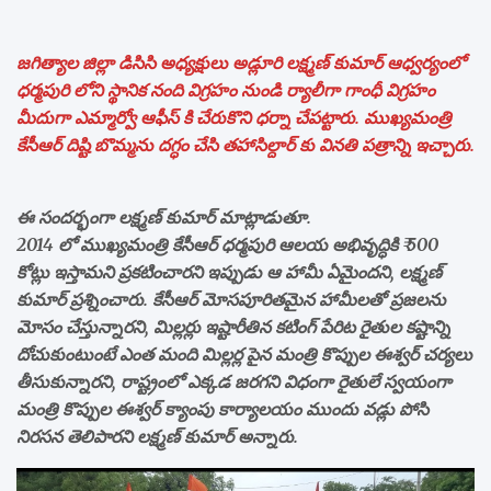
జగిత్యాల జిల్లా డిసిసి అధ్యక్షులు అడ్లూరి లక్ష్మణ్ కుమార్ ఆధ్వర్యంలో
ధర్మపురి లోని స్థానిక నంది విగ్రహం నుండి ర్యాలీగా గాంధీ విగ్రహం
మీదుగా ఎమ్మార్వో ఆఫీస్ కి చేరుకొని ధర్నా చేపట్టారు. ముఖ్యమంత్రి
కేసీఆర్ దిష్టి బొమ్మను దగ్ధం చేసి తహాసిల్దార్ కు వినతి పత్రాన్ని ఇచ్చారు.
ఈ సందర్భంగా లక్ష్మణ్ కుమార్ మాట్లాడుతూ.
2014 లో ముఖ్యమంత్రి కేసీఆర్ ధర్మపురి ఆలయ అభివృద్ధికి ₹ 500
కోట్లు ఇస్తామని ప్రకటించారని ఇప్పుడు ఆ హామీ ఏమైందని, లక్ష్మణ్
కుమార్ ప్రశ్నించారు. కేసీఆర్ మోసపూరితమైన హామీలతో ప్రజలను
మోసం చేస్తున్నారని, మిల్లర్లు ఇష్టారీతిన కటింగ్ పేరిట రైతుల కష్టాన్ని
దోచుకుంటుంటే ఎంత మంది మిల్లర్ల పైన మంత్రి కొప్పుల ఈశ్వర్ చర్యలు
తీసుకున్నారని, రాష్ట్రంలో ఎక్కడ జరగని విధంగా రైతులే స్వయంగా
మంత్రి కొప్పుల ఈశ్వర్ క్యాంపు కార్యాలయం ముందు వడ్లు పోసి
నిరసన తెలిపారని లక్ష్మణ్ కుమార్ అన్నారు.