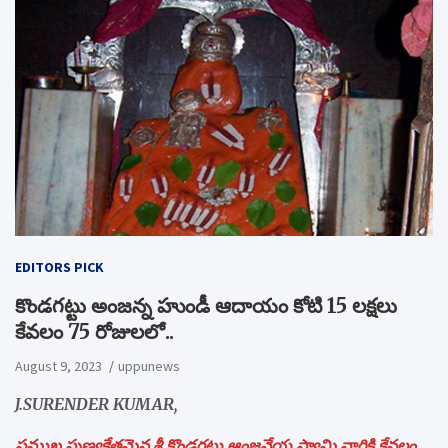
EDITORS PICK
కొండగట్టు అంజన్న హుండీ ఆదాయం కోటి 15 లక్షలు
కేవలం 75 రోజులలో..
August 9, 2023
uppunews
J.SURENDER KUMAR,
ప్రముఖ పుణ్యక్షేత్రమైన శ్రీ కొండగట్టు ఆంజనేయ స్వామి వారికి కేవలం