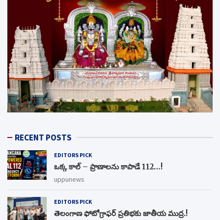
RECENT POSTS
EDITORS PICK
ఒక్క కాల్ – ప్రాణాలను కాపాడే 112…!
uppunews
EDITORS PICK
తెలంగాణ ఫోటోగ్రాఫర్ ప్రతిభకు జాతీయ ముద్ర.!