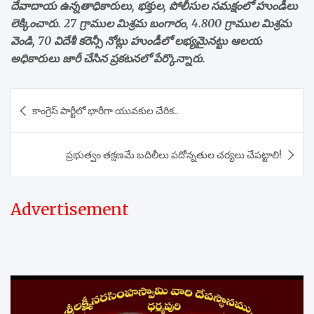
దేవాదాయ ఉన్నతాధికారులు, భక్తుల, పోలీసుల సమక్షంలో హుండీలు
లెక్కించారు. 27 గ్రాముల మిశ్రమ బంగారం, 4.800 గ్రాముల మిశ్రమ
వెండి, 70 విదేశీ కరెన్సీ నోట్లు హుండీలో లభ్యమైనట్టు ఆలయ
అధికారులు జారీ చేసిన ప్రకటనలో పేర్కొన్నారు.
Post
కాంగ్రెస్ పార్టీలో భారీగా యువకుల చేరిక..
navigation
ప్రభుత్వం తక్షణమే బదిలీలు పదోన్నతుల చర్యలు చేపట్టాలి!
Advertisement