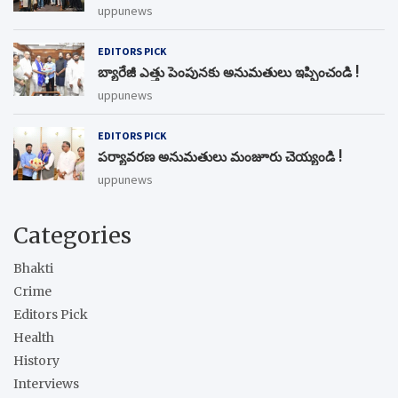
uppunews
EDITORS PICK
బ్యారేజీ ఎత్తు పెంపున‌కు అనుమ‌తులు ఇప్పించండి !
uppunews
EDITORS PICK
ప‌ర్యావ‌ర‌ణ అనుమ‌తులు మంజూరు చెయ్యండి !
uppunews
Categories
Bhakti
Crime
Editors Pick
Health
History
Interviews