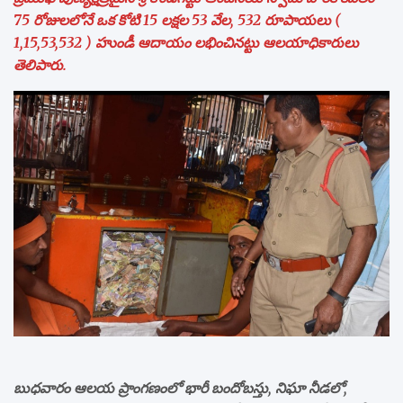
75 రోజులలోనే ఒక కోటి 15 లక్షల 53 వేల, 532 రూపాయలు (
1,15,53,532 ) హుండీ ఆదాయం లభించినట్టు ఆలయాధికారులు
తెలిపారు.
బుధవారం ఆలయ ప్రాంగణంలో భారీ బందోబస్తు, నిఘా నీడలో,