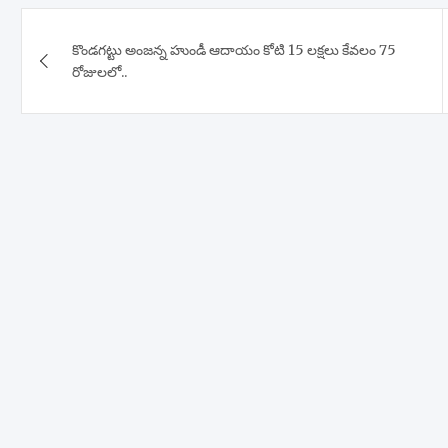
Post
కొండగట్టు అంజన్న హుండీ ఆదాయం కోటి 15 లక్షలు కేవలం 75
navigation
రోజులలో..