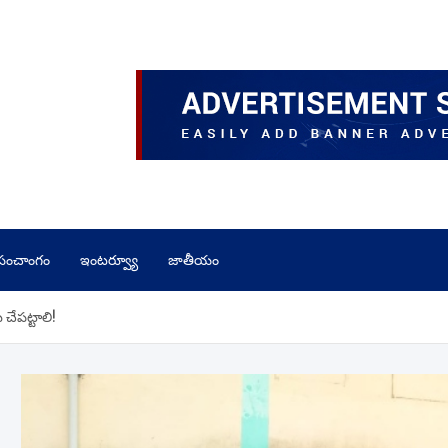
పంచాంగం
ఇంటర్వ్యూ
జాతీయం
చేపట్టాలి!