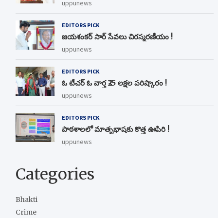
uppunews
EDITORS PICK
జయశంకర్ సార్ సేవలు చిరస్మరణీయం !
uppunews
EDITORS PICK
ఓ టీచర్ ఓ వార్త ₹25 లక్షల పరిష్కారం !
uppunews
EDITORS PICK
పాఠశాలలో మాతృభాషకు కొత్త ఊపిరి !
uppunews
Categories
Bhakti
Crime