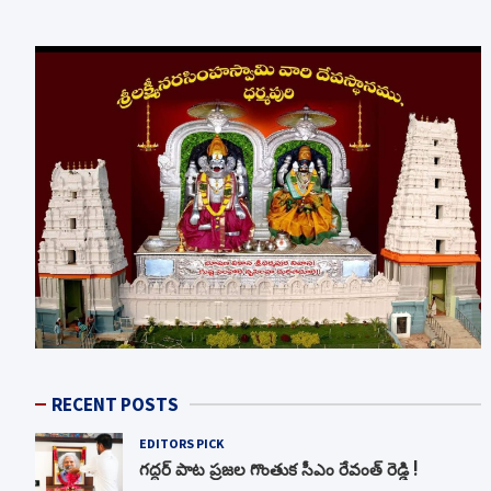
RECENT POSTS
EDITORS PICK
గద్దర్ పాట ప్రజల గొంతుక సీఎం రేవంత్ రెడ్డి !