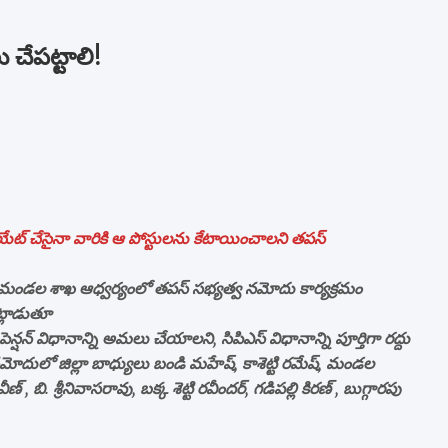
 చేపట్టాలి!
ియేట్ చేసైనా వారికి ఆ పోస్టులను కేటాయించాలని తపస్
ండల శాఖ ఆధ్వర్యంలో తపస్ సభ్యత్వ నమోదు కార్యక్రమం
ాట్లాడుతూ
్షన్ విధానాన్ని అమలు చేయాలని, సిపిఎస్ విధానాన్ని పూర్తిగా రద్దు
నమోదులో జిల్లా బాధ్యులు బండి మహేష్, కాశెట్టి రమేష్, మండల
ీణ్ , బి. శ్రీనివాసరావు, బక్క శెట్టి రవీందర్, గడిపల్లి కిరణ్ , బుగ్గారపు