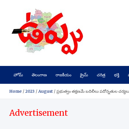
Skip
to
content
హోమ్
తెలంగాణ
రాజకీయం
క్రైమ్
చరిత్ర
భక్తి
Home
2023
August
ప్రభుత్వం తక్షణమే బదిలీలు పదోన్నతుల చర్యలు 
Advertisement