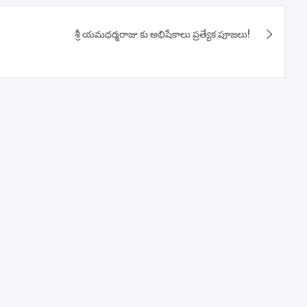
శ్రీ యమధర్మరాజు కు అభిషేకాలు ప్రత్యేక పూజలు!