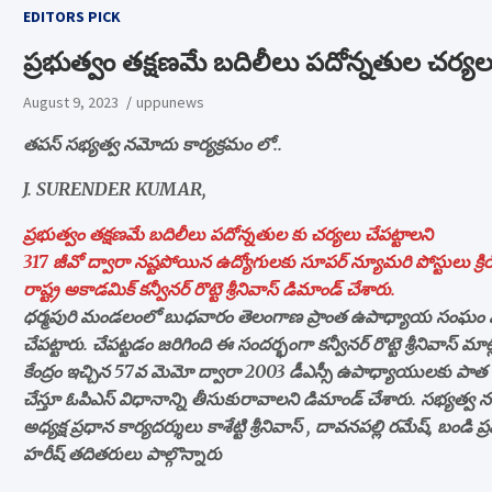
EDITORS PICK
ప్రభుత్వం తక్షణమే బదిలీలు పదోన్నతుల చర్యలు
August 9, 2023
uppunews
తపస్ సభ్యత్వ నమోదు కార్యక్రమం లో..
J. SURENDER KUMAR,
ప్రభుత్వం తక్షణమే బదిలీలు పదోన్నతుల కు చర్యలు చేపట్టాలని
317 జీవో ద్వారా నష్టపోయిన ఉద్యోగులకు సూపర్ న్యూమరి పోస్టులు క్ర
రాష్ట్ర అకాడమిక్ కన్వీనర్ రొట్టె శ్రీనివాస్ డిమాండ్ చేశారు.
ధర్మపురి మండలంలో బుధవారం తెలంగాణ ప్రాంత ఉపాధ్యాయ సంఘం మ
చేపట్టారు. చేపట్టడం జరిగింది ఈ సందర్భంగా కన్వీనర్ రొట్టె శ్రీనివాస్ మ
కేంద్రం ఇచ్చిన 57వ మెమో ద్వారా 2003 డీఎస్సీ ఉపాధ్యాయులకు పాత పెన
చేస్తూ ఓపిఎస్ విధానాన్ని తీసుకురావాలని డిమాండ్ చేశారు. సభ్యత్వ 
అధ్యక్ష ప్రధాన కార్యదర్శులు కాశేట్టి శ్రీనివాస్ , దావనపల్లి రమేష్, బండి ప్రవ
హరీష్ తదితరులు పాల్గొన్నారు