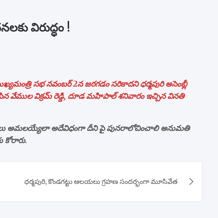
కు విరుద్ధం !
ఖ్యమంత్రి సభ నవంబర్ 2న జరగడం సరికాదని ధర్మపురి అసెంబ్లీ
చేసిన వేముల విక్రమ్ రెడ్డి, దూడ మహిపాల్ శనివారం ఇచ్చిన వినతి
ధనలు అమలయ్యేలా అదేవిధంగా దీని పై పునరాలోచించాలి అనుమతి
 కోరారు.
ధర్మపురి, కొండగట్టు ఆలయలు గ్రహణ సందర్భంగా మూసివేత