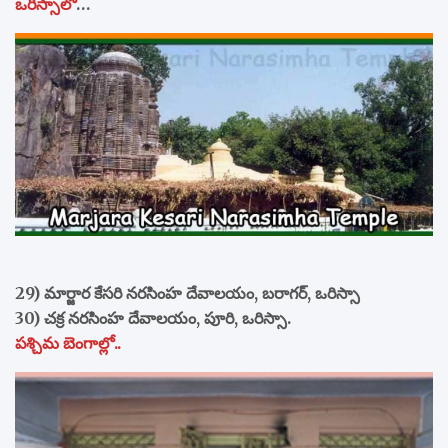
ఒరిస్సాలో
…
29) మార్జార కేసరి నరసింహ దేవాలయం, బరాగర్, ఒరిస్సా
30) చక్ర నరసింహ దేవాలయం, పూరి, ఒరిస్సా.
పశ్చిమ బెంగాల్లో..