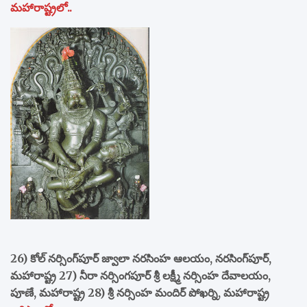
మహారాష్ట్రలో..
26) కోల్ నర్సింగ్‌పూర్ జ్వాలా నరసింహ ఆలయం, నరసింగ్‌పూర్,
మహారాష్ట్ర 27) నీరా నర్సింగపూర్ శ్రీ లక్ష్మీ నర్సింహ దేవాలయం,
పూణే, మహారాష్ట్ర 28) శ్రీ నర్సింహ మందిర్ పోఖర్ని, మహారాష్ట్ర