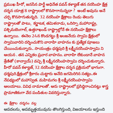
ప్రముఖ హీరో, జనసేన పార్టీ అధినేత పవన్ కళ్యాణ్ తన నరసింహ క్షేత్ర
దర్శన యాత్ర 8 రాష్ట్రాలలో కొనసాగానున్నదా ? అంటే అవును అనే
చర్చ కొనసాగుతున్నది. 32 నరసింహ క్షేత్రాలు రెండు తెలుగు
రాష్ట్రాలతో పాటు, కర్ణాటక, తమిళనాడు, ఒరిస్సా మహారాష్ట్ర,
పశ్చిమబెంగాల్, ఉత్తరాఖండ్ రాష్ట్రాల్లోనే ఈ నరసింహ క్షేత్రాలు
ఉన్నాయి. ఈనెల 24న కొండగట్టు శ్రీ ఆంజనేయ స్వామి క్షేత్రంలో
స్వామివారిని దర్శించుకొని వారాహి వాహనం కు ప్రత్యేక పూజలు
చేయించుకున్నారు.. సాయంత్రం ధర్మపురి శ్రీ లక్ష్మీనరసింహస్వామి ని
ఆయన . తన ఎన్నికల ప్రచార వాహనం. వారాహి లేకుండానే వాహన
శ్రేణితో (కాన్వాయ్) వచ్చి శ్రీ లక్ష్మీనరసింహస్వామి దర్శించుకున్నారు.
హీరో పవన్ కళ్యాణ్, 32 నరసింహ క్షేత్రాల దర్శన ప్రక్రియలో భాగంగా.
ధర్మపురి.క్షేత్రంలో శ్రీకారం చుట్టారు అనేది జగమెరిగిన సత్యం..ఈ
నేపథ్యంలో మహాన్విత. మహిమగల శ్రీ లక్ష్మీనరసింహస్వామి
ఆలయాలు. వివిధ నామాలతో. ఆరు రాష్ట్రాలలో ప్రసిద్ధిగాంచినట్లు శాస్త్ర
ప్రామాణికంగా వేద పండితుల వివరిస్తున్నారు
.
ఈ క్షేత్రాల దర్శనం వల్ల
ఆపదలను, అపమృత్తయువును తొలగిస్తుంది, విజయాలను ఇస్తుంది