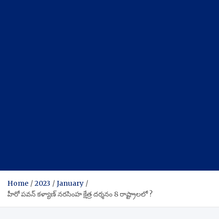
Home
2023
January
హీరో పవన్ కళ్యాణ్ నరసింహ క్షేత్ర దర్శనం 8 రాష్ట్రాలలో ?