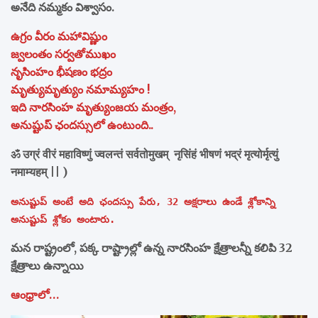
అనేది నమ్మకం విశ్వాసం.
ఉగ్రం వీరం మహావిష్ణుం
జ్వలంతం సర్వతోముఖం
నృసింహం భీషణం భద్రం
మృత్యుమృత్యుం నమామ్యహం !
ఇది నారసింహ మృత్యుంజయ మంత్రం,
అనుష్టుప్ ఛందస్సులో ఉంటుంది..
ॐ उग्रं वीरं महाविष्णुं ज्वलन्तं सर्वतोमुखम् नृसिंहं भीषणं भद्रं मृत्योर्मृत्युं
नमाम्यहम् || )
అనుష్టుప్ అంటే అది ఛందస్సు పేరు, 32 అక్షరాలు ఉండే శ్లోకాన్ని
అనుష్టుప్ శ్లోకం అంటారు.
మన రాష్ట్రంలో, పక్క రాష్ట్రాల్లో ఉన్న నారసింహ క్షేత్రాలన్నీ కలిపి 32
క్షేత్రాలు ఉన్నాయి
ఆంధ్రాలో…