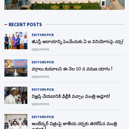
RECENT POSTS
EDITORS PICK
జీఎస్టీ ఆదాయాన్ని పెంచేందుకు ఏ ఐ వినియోగంపై చర్చ!
uppunews
EDITORS PICK
వర్షాలు కురవాలని ఈ నెల 10 న వరుణ యాగం !
uppunews
EDITORS PICK
విజ్ఞప్తి చేయడానికి ఢిల్లీకి వచ్చాం మంత్రి అడ్లూరి!
uppunews
EDITORS PICK
అంబేద్కర్ చిత్రంపై జాతీయ చర్చకు తెరలేపిన మంత్రి