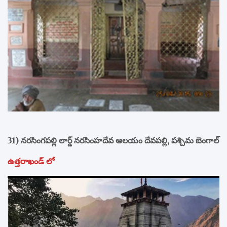
31) నరసింగపల్లి లార్డ్ నరసింహదేవ ఆలయం దేవపల్లి, పశ్చిమ బెంగాల్
ఉత్తరాఖండ్ లో