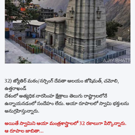
32) జ్యోతిర్ మఠం/నర్సింగ్ దేవతా ఆలయం జోషిమత్, చమోలి,
ఉత్తరాఖండ్
దేశంలో అత్యధిక నారసింహ క్షేత్రాలు తెలుగు రాష్ట్రాలలోనే
ఉన్నాయనడంలో సందేహం లేదు. ఆయా రూపాలలో స్వామి భక్తులను
అనుగ్రహిస్తున్నారు.
అయితే స్వామిని ఆయా మంత్రశాస్త్రాలలో 32 రకాలుగా పేర్కొన్నారు.
ఆ రూపాల జాబితా…