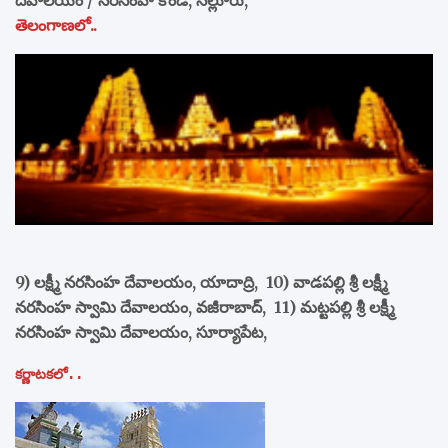
దేవాలయం / నరసింహ కొండ, నెల్లూరు,
తెలంగాణలో..
9) లక్ష్మీ నరసింహ దేవాలయం, యాదాద్రి, 10) వాడపల్లి శ్రీ లక్ష్మీ
నరసింహ స్వామి దేవాలయం, వజీరాబాద్, 11) మట్టపల్లి శ్రీ లక్ష్మీ
నరసింహ స్వామి దేవాలయం, సూర్యాపేట,
కర్ణాటకలో..