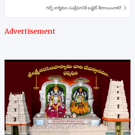
గల్ఫ్ కార్మికుల సంక్షేమానికి బడ్జెట్ కేటాయించాలి!
Advertisement