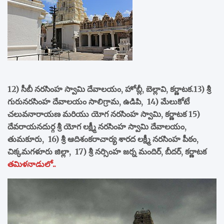
12) సీబీ నరసింహ స్వామి దేవాలయం, హోబ్లీ, బెల్లావి, కర్ణాటక.13) శ్రీ
గురునరసింహ దేవాలయం సాలిగ్రామ, ఉడిపి, 14) మేలుకోటే
చలువనారాయణ మరియు యోగ నరసింహ స్వామి, కర్ణాటక 15)
దేవరాయనదుర్గ శ్రీ యోగ లక్ష్మీ నరసింహ స్వామి దేవాలయం,
తుమకూరు, 16) శ్రీ ఆదిశంకరాచార్య శారద లక్ష్మీ నరసింహ పీఠం,
చిక్కమగళూరు జిల్లా, 17) శ్రీ నర్సింహ జర్న మందిర్, బీదర్, కర్ణాటక
తమిళనాడులో..