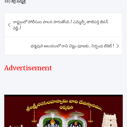
18) కర్రి పద్మశ్రీ
Post
రాష్ట్రంలో పోలీసుల పాలన సాగుతోంది..! ఎమ్మెల్సీ తాటిపర్తి జీవన్
navigation
రెడ్డి..!
ధర్మపురి ఆలయంలో రావి చెట్టు పూజకు.. నిర్బంధ టికెట్ !
Advertisement