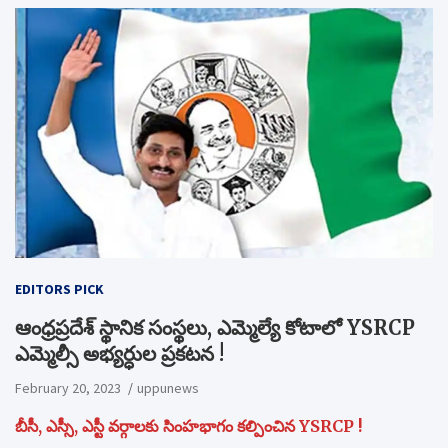
EDITORS PICK
ఆంధ్రప్రదేశ్ స్థానిక సంస్థలు, ఎమ్మెల్యే కోటాలో YSRCP
ఎమ్మెల్సీ అభ్యర్ధుల ప్రకటన !
February 20, 2023
uppunews
బీసీ, ఎస్సీ, ఎస్టీ వర్గాలకు సింహభాగం కల్పించిన YSRCP !