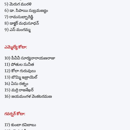
5) మెరుగ మురళి
6) డా. సిపాయి సుబ్రమణ్యం
7) రామసుబ్బారెడ్డి
8) డాక్టర్ మధుసూధన్
9) ఎస్ మంగమ్మ
ఎమ్మెల్యే కోటా:
10) పీవీవీ సూర్యనారాయణరాజు
11) పోతుల సునీత
12) కోలా గురువులు
13) బొమ్మి ఇజ్రాయెల్
14) ఏసు రత్నం
15) మర్రి రాజశేఖర్
16) జయమంగళ వెంకటరమణ
గవర్నర్ కోటా:
17) కుంబా రవిబాబు