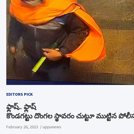
EDITORS PICK
ఫ్లాష్.. ఫ్లాష్
కొండగట్టు దొంగల స్థావరం చుట్టూ ముట్టిన పోలీ
February 26, 2023
uppunews