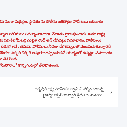
న ముఠా సభ్యుల. స్థావరం ను పోలీసు జగిత్యాల పోలీసులు ఆదివారం
ాల పోలీసులు పది బృందాలుగా వేటాడం ప్రారంభించారు. ఇతర రాష్ట్ర
కు పది కిలోమీటర్ల చుట్టూ రౌండ్ అప్ చేసినట్టు సమాచారం. పోలీసులు
చేరుకోగానే . తమను పోలీసులు నీడలా డేగ కన్నులతో వెంటపడుతున్నారనే
గలు ఉక్కిరి బిక్కిరి అవుతూ తప్పించుకునే యత్నంలో ఉన్నట్టు సమాచారం.
 తెలిసింది.
ుతారా.,? కొన్ని గంటల్లో తేలిపోతుంది.
ధర్మపురి లక్ష్మి నరసింహ స్వామిని దర్శించుకున్న
హైకోర్టు జస్టిస్ జువ్వాడి శ్రీదేవి దంపతులు!