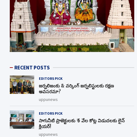
RECENT POSTS
EDITORS PICK
జర్నలిజంకు & వర్కింగ్ జర్నలిస్టులకు రక్షణ
అవసరమా?
uppunews
EDITORS PICK
సాగునీటి ప్రాజెక్టులకు ₹ 5 వేల కోట్ల విడుదలకు లైన్
క్లియర్!
uppunews