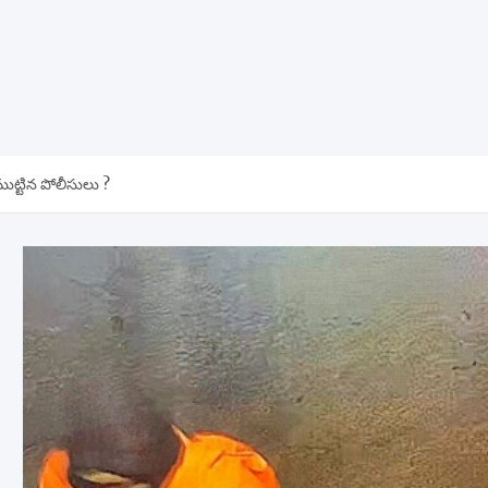
ూ ముట్టిన పోలీసులు ?