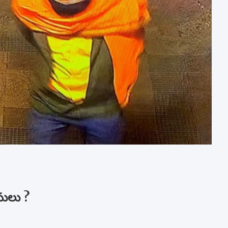
సులు ?