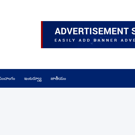
పంచాంగం
ఇంటర్వ్యూ
జాతీయం