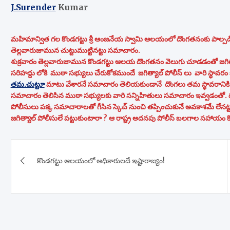
J.Surender
Kumar
మహిమాన్విత గల కొండగట్టు శ్రీ ఆంజనేయ స్వామి ఆలయంలో దొంగతనంకు పాల్పడి
తెల్లవారుజామున చుట్టుముట్టినట్టు సమాచారం.
శుక్రవారం తెల్లవారుజామున కొండగట్టు ఆలయ దొంగతనం వెలుగు చూడడంతో జగిత్య
సరిహద్దు లోకి ముఠా సభ్యులు చేరుకోకముందే జగిత్యాల్ పోలీస్ లు వారి స్థావరం 
తమ.చుట్టూ
మాటు వేశారనే సమాచారం తెలియకుండానే దొంగలు తమ స్థావరానికి 
సమాచారం తెలిసిన ముఠా సభ్యులకు వారి సన్నిహితులు సమాచారం ఇవ్వడంతో. దొం
పోలీసులు పక్క సమాచారాలతో గీసిన స్కెచ్ నుంచి తప్పించుకునే అవకాశమే లేనట్టు
జగిత్యాల్ పోలీసులే పట్టుకుంటారా ? ఆ రాష్ట్ర అదనపు పోలీస్ బలగాల సహాయం కోర
Post
కొండగట్టు ఆలయంలో అధికారులదే ఇష్టారాజ్యం!
navigation