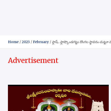
Home
2023
February
ఫ్లాష్.. ఫ్లాష్కొండగట్టు దొంగల స్థావరం చుట్ట
Advertisement