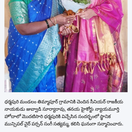
ధర్మపురి మండలం తిమ్మాపూర్ గ్రామానికి చెందిన సీనియర్ రాజకీయ
నాయకుడు జువ్వాడి సూర్యారావు, తనయ హైకోర్టు న్యాయమూర్తి
హోదాలో మొదటిసారి ధర్మపురికి విచ్చేసిన సందర్భంలో స్థానిక
మున్సిపల్ చైర్ పర్సన్ సంగీ సత్యమ్మ, కలిసి ఘనంగా సన్మానించారు.