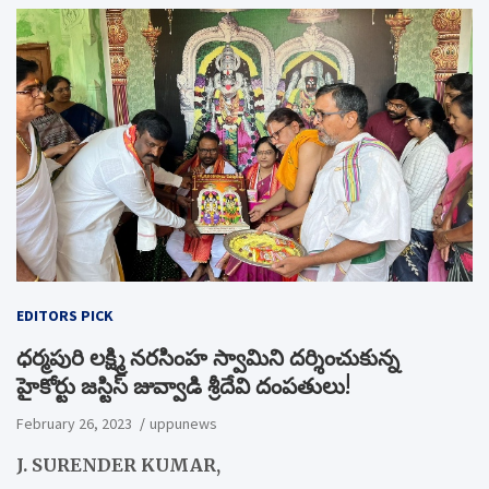
EDITORS PICK
ధర్మపురి లక్ష్మి నరసింహ స్వామిని దర్శించుకున్న
హైకోర్టు జస్టిస్ జువ్వాడి శ్రీదేవి దంపతులు!
February 26, 2023
uppunews
J. SURENDER KUMAR,