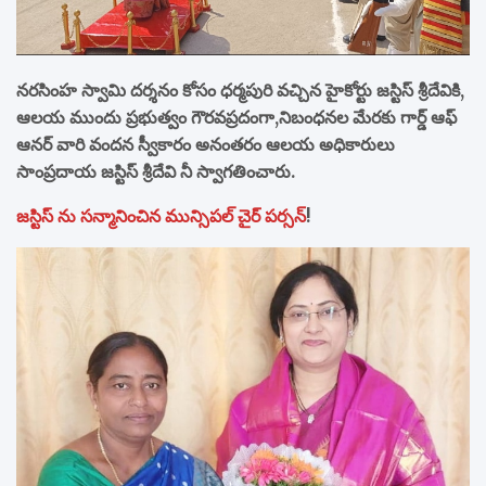
నరసింహ స్వామి దర్శనం కోసం ధర్మపురి వచ్చిన హైకోర్టు జస్టిస్ శ్రీదేవికి,
ఆలయ ముందు ప్రభుత్వం గౌరవప్రదంగా,నిబంధనల మేరకు గార్డ్ ఆఫ్
ఆనర్ వారి వందన స్వీకారం అనంతరం ఆలయ అధికారులు
సాంప్రదాయ జస్టిస్ శ్రీదేవి నీ స్వాగతించారు.
జస్టిస్ ను సన్మానించిన మున్సిపల్ చైర్ పర్సన్
!