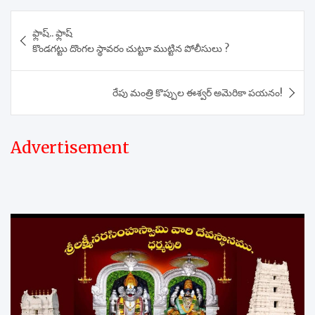
Post
ఫ్లాష్.. ఫ్లాష్
navigation
కొండగట్టు దొంగల స్థావరం చుట్టూ ముట్టిన పోలీసులు ?
రేపు మంత్రి కొప్పుల ఈశ్వర్ అమెరికా పయనం!
Advertisement