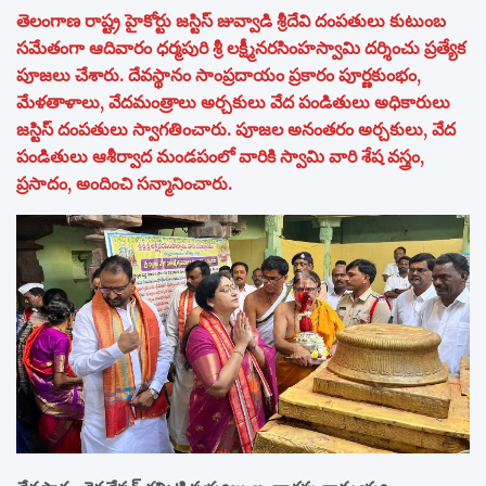
తెలంగాణ రాష్ట్ర హైకోర్టు జస్టిస్ జువ్వాడి శ్రీదేవి దంపతులు కుటుంబ
సమేతంగా ఆదివారం ధర్మపురి శ్రీ లక్ష్మీనరసింహస్వామి దర్శించు ప్రత్యేక
పూజలు చేశారు. దేవస్థానం సాంప్రదాయం ప్రకారం పూర్ణకుంభం,
మేళతాళాలు, వేదమంత్రాలు అర్చకులు వేద పండితులు అధికారులు
జస్టిస్ దంపతులు స్వాగతించారు. పూజల అనంతరం అర్చకులు, వేద
పండితులు ఆశీర్వాద మండపంలో వారికి స్వామి వారి శేష వస్త్రం,
ప్రసాదం, అందించి సన్మానించారు.