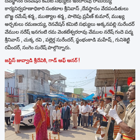
దేవస్థానం రెనవేషన్ కమిటి సభ్యులు ఇందారపు రామయ్య
కార్యనిర్వహణాధికారి సంకటాల శ్రీనివాస్ ,దేవస్థానం వేదపండితులు
బొజ్జ రమేష్ శర్మ , ముత్యాల శర్మ , పాలెపు ప్రవీణ్ కుమార్, ముఖ్య
అర్చకులు రమణయ్య, రెనవేషన్ కమిటి సభ్యులు అక్కనపల్లి సురేందర్
వేముల నరేష్ ఇనగంటి రమ వెంకటేశ్వరరావు వేముల నరేష్ గందె పద్మ
శ్రీనివాస్ , చుక్క రవి , పల్లెర్ల సురేందర్, స్థంభంకాడి మహేష్ , గునిశెట్టి
రవీందర్, సంగెం సురేష్ పాల్గొన్నారు.
జస్టిస్ జువ్వాడి శ్రీదేవికి, గాడ్ ఆఫ్ ఆనర్ !