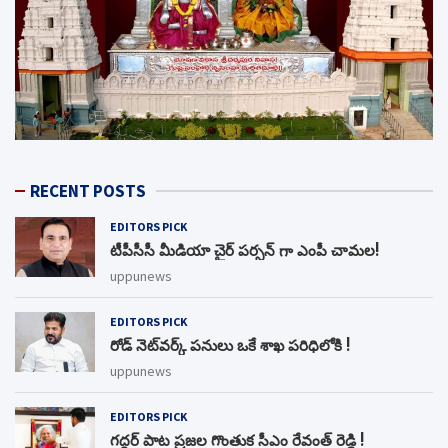
RECENT POSTS
EDITORS PICK
టీపీసీసీ మీడియా చైర్ పర్సన్ గా ఎంపీ చామల!
uppunews
EDITORS PICK
రోడ్ నెట్‌వర్క్‌ పనులు ఒకే శాఖ పరిధిలోకి !
uppunews
EDITORS PICK
గద్దర్ పాట ప్రజల గొంతుక సీఎం రేవంత్ రెడ్డి !