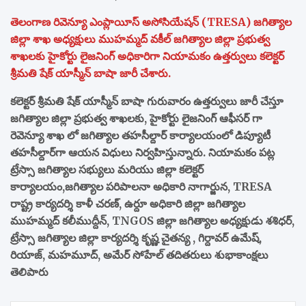
తెలంగాణ రివెన్యూ ఎంప్లాయీస్ అసోసియేషన్ (TRESA) జగిత్యాల
జిల్లా శాఖ అధ్యక్షులు ముహమ్మద్ వకీల్ జగిత్యాల జిల్లా ప్రభుత్వ
శాఖలకు హైకోర్టు లైజనింగ్ అధికారిగా నియామకం ఉత్తర్వులు కలెక్టర్
శ్రీమతి షేక్ యాస్మీన్ బాషా జారీ చేశారు.
కలెక్టర్ శ్రీమతి షేక్ యాస్మీన్ బాషా గురువారం ఉత్తర్వులు జారీ చేస్తూ
జగిత్యాల జిల్లా ప్రభుత్వ శాఖలకు, హైకోర్టు లైజనింగ్ ఆఫీసర్ గా
రెవెన్యూ శాఖ లో జగిత్యాల తహసీల్దార్ కార్యాలయంలో డిప్యూటీ
తహసీల్దార్‌గా ఆయన విధులు నిర్వహిస్తున్నారు. నియామకం పట్ల
ట్రేస్సా జగిత్యాల సభ్యులు మరియు జిల్లా కలెక్టర్
కార్యాలయం,జగిత్యాల పరిపాలనా అధికారి నాగార్జున, TRESA
రాష్ట్ర కార్యదర్శి కాళీ చరణ్, ఉర్దూ అధికారి జిల్లా జగిత్యాల
ముహమ్మద్ కలీముద్దీన్, TNGOS జిల్లా జగిత్యాల అధ్యక్షుడు శశిధర్,
ట్రేస్సా జగిత్యాల జిల్లా కార్యదర్శి కృష్ణ చైతన్య , గిర్దావర్ ఉమేష్,
రియాజ్, మహమూద్, అమేర్ సోహేల్ తదితరులు శుభాకాంక్షలు
తెలిపారు