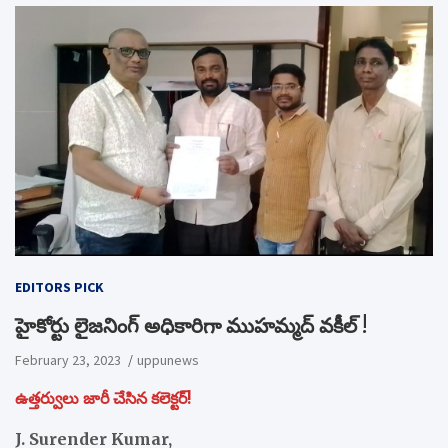
EDITORS PICK
హైకోర్టు లైజనింగ్ అధికారిగా ముహమ్మద్ వకీల్ !
February 23, 2023
uppunews
ఉత్తర్వులు జారీ చేసిన కలెక్టర్!
J. Surender Kumar,