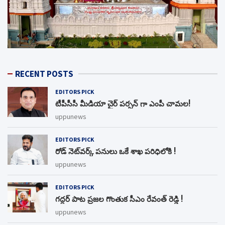
RECENT POSTS
EDITORS PICK
టీపీసీసీ మీడియా చైర్ పర్సన్ గా ఎంపీ చామల!
uppunews
EDITORS PICK
రోడ్ నెట్‌వర్క్‌ పనులు ఒకే శాఖ పరిధిలోకి !
uppunews
EDITORS PICK
గద్దర్ పాట ప్రజల గొంతుక సీఎం రేవంత్ రెడ్డి !
uppunews