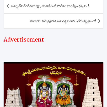
Post
అమృత్‌సర్‌లో తల్వార్లు, తుపాకీలతో పోలీసు బారికేట్లు ధ్వంసం!
navigation
ఈనాడు’ కుట్రపూరిత అసత్య ప్రచారం తేటతెల్లమైంది!
Advertisement