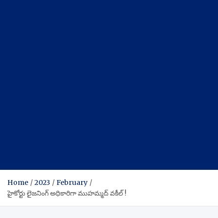
Home
2023
February
హైకోర్టు లైజనింగ్ అధికారిగా ముహమ్మద్ వకీల్ !